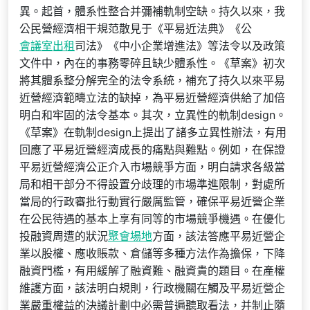
異。起首，體系性整合并彌補軌制空缺。持久以來，我
公民營經濟相干規范散見于《平易近法典》《公
會議室出租
司法》《中小企業增進法》等法令以及政策
文件中，內在的事務零碎且缺少體系性。《草案》初次
將其體系整分解完全的法令系統，補充了持久以來平易
近營經濟範疇立法的缺掉，為平易近營經濟供給了加倍
明白和牢固的法令基本。其次，立異性的軌制design。
《草案》在軌制design上提出了諸多立異性辦法，有用
回應了平易近營經濟成長的痛點與難點。例如，在保證
平易近營經濟公正介入市場競爭方面，明白請求各級當
局和相干部分不得設置分歧理的市場準進限制，對處所
當局的行政審批行動實行嚴厲監管，確保平易近營企業
在公民待遇的基本上享有同等的市場競爭機遇。在優化
投融資周遭的狀況
聚會場地
方面，該法答應平易近營企
業以股權、應收賬款、倉儲等多種方法作為擔保，下降
融資門檻，有用緩解了融資難、融資貴的題目。在產權
維護方面，該法明白規則，行政機關在觸及平易近營企
業嚴重權益的決議計劃中必需普遍聽取看法，并制止隨