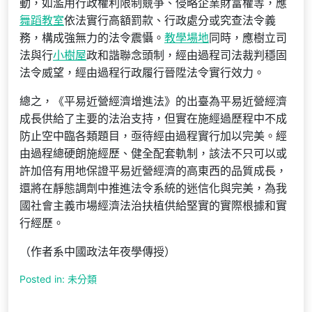
動，如濫用行政權利限制競爭、侵略企業財富權等，應
舞蹈教室
依法實行高額罰款、行政處分或究查法令義
務，構成強無力的法令震懾。
教學場地
同時，應樹立司
法與行
小樹屋
政和諧聯念頭制，經由過程司法裁判穩固
法令威望，經由過程行政履行晉陞法令實行效力。
總之，《平易近營經濟增進法》的出臺為平易近營經濟
成長供給了主要的法治支持，但實在施經過歷程中不成
防止空中臨各類題目，亟待經由過程實行加以完美。經
由過程總硬朗施經歷、健全配套軌制，該法不只可以或
許加倍有用地保證平易近營經濟的高東西的品質成長，
還將在靜態調劑中推進法令系統的迷信化與完美，為我
國社會主義市場經濟法治扶植供給堅實的實際根據和實
行經歷。
（作者系中國政法年夜學傳授）
Posted in: 未分類