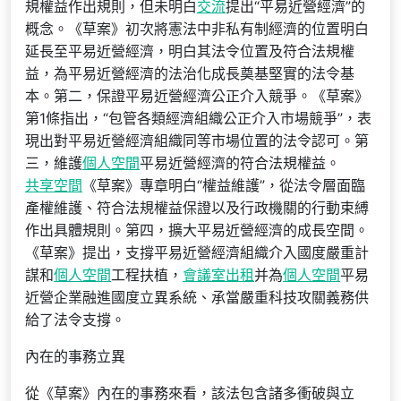
規權益作出規則，但未明白
交流
提出“平易近營經濟”的
概念。《草案》初次將憲法中非私有制經濟的位置明白
延長至平易近營經濟，明白其法令位置及符合法規權
益，為平易近營經濟的法治化成長奠基堅實的法令基
本。第二，保證平易近營經濟公正介入競爭。《草案》
第1條指出，“包管各類經濟組織公正介入市場競爭”，表
現出對平易近營經濟組織同等市場位置的法令認可。第
三，維護
個人空間
平易近營經濟的符合法規權益。
共享空間
《草案》專章明白“權益維護”，從法令層面臨
產權維護、符合法規權益保證以及行政機關的行動束縛
作出具體規則。第四，擴大平易近營經濟的成長空間。
《草案》提出，支撐平易近營經濟組織介入國度嚴重計
謀和
個人空間
工程扶植，
會議室出租
并為
個人空間
平易
近營企業融進國度立異系統、承當嚴重科技攻關義務供
給了法令支撐。
內在的事務立異
從《草案》內在的事務來看，該法包含諸多衝破與立