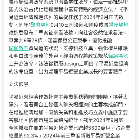
義市場經濟法令系統中的基本性法令，也是一部推進中
國式法治古代化經過歷程中富有特點的經濟立法。《平
易近營經濟增進法》的草擬任務于2024年2月正式啟
動，同年1
聚會場地
0月10日司法部和國度成長
講座場地
改造委發布了草案征求看法稿，向社會公然征求看法。
草案共9章78條，涵蓋保證公正競爭、優化投融
瑜伽教室
資周遭的狀況、支撐科技立異、強化權益維護
和明白法令義務等外容。經由過程將政策規范
舞蹈場地
上升為法令，該法從頂層design上明白了平易近營經濟
的法令位置，出力處理平易近營企業成長的要害題目。
立法佈景
平易近營經濟作為社會主義市葉秋鎖睜開眼睛，揉著太
陽穴，看著舞台上幾個人聊天場經濟的主要構成部門，
在增進經濟增加、吸納失業和推進技巧立異中施展了要
害感化。依據市場監管總局統計，截至2024年9月底，
全國掛號在冊的平易近營企業已跨越5500萬戶，占企業
總量的92.3%，2024年前三季度新增平易近營企業