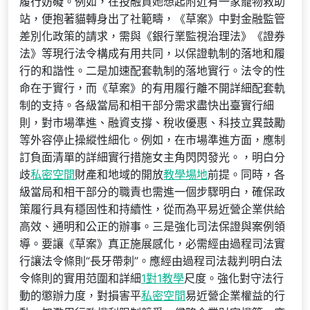
履行妨礙。例如，在投融資她想起附近有一家寵物救助
站，便抱著貓轉身出了社範疇，《草案》中對金融監管
差別化政策的請求，需與《銀行業監視治理法》《證券
法》等現行法令構成有用共同，以保證軌制的落地和履
行的和諧性。二是加速配套軌制的落地實行。法令的性
命在于實行，而《草案》的有用履行離不開詳細配套軌
制的支持。各級當局和相干部分需求盡快出臺實行細
則，對市場準進、融資支撐、稅收優惠、科技立異鼓勵
等外容停止操縱性細化。例如，在市場準進方面，應制
訂負面清單的詳細實行措施女主角閃閃發光。，明白分
歧
私密空間
財產和地域的開放
教學場地
前提。同時，各
級當局和相干部分的職責也需進一個步驟明白，確保政
策履行具有穩固性和持續性，從而為平易近營企業供給
高效、通明和公正的辦事。三是強化司法保證與案例領
導。要讓《草案》真正施展感化，必需經由過程司法實
行讓法令條則“長牙帶刺”。應經由過程司法裁判明白法
令條則的實用范圍和詳細
1對1教學
尺度。強化對守法行
動的懲辦力度，對損害平
私密空間
易近營企業權益的行