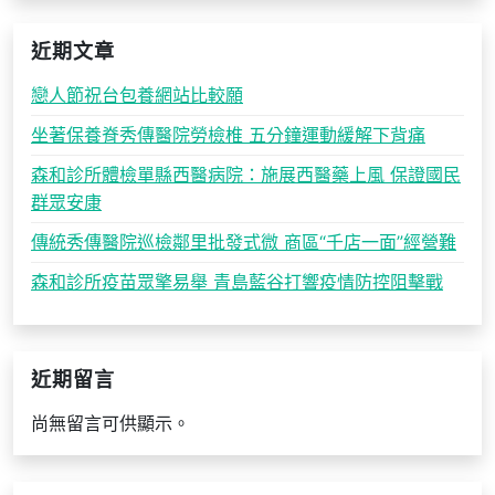
近期文章
戀人節祝台包養網站比較願
坐著保養脊秀傳醫院勞檢椎 五分鐘運動緩解下背痛
森和診所體檢單縣西醫病院：施展西醫藥上風 保證國民
群眾安康
傳統秀傳醫院巡檢鄰里批發式微 商區“千店一面”經營難
森和診所疫苗眾擎易舉 青島藍谷打響疫情防控阻擊戰
近期留言
尚無留言可供顯示。