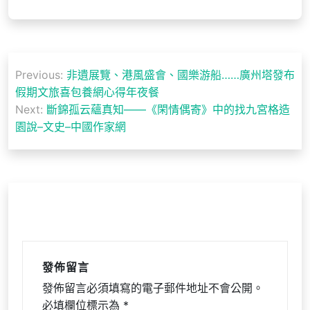
文
Previous:
非遺展覽、港風盛會、國樂游船……廣州塔發布
章
假期文旅喜包養網心得年夜餐
導
Next:
斷錦孤云蘊真知——《閑情偶寄》中的找九宮格造
園說–文史–中國作家網
覽
發佈留言
發佈留言必須填寫的電子郵件地址不會公開。
必填欄位標示為
*