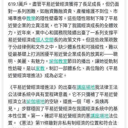
619.1萬戶。盡管平易近營經濟獲得了長足成長，但仍面
對一系列困難，如融資難融資貴、產權維護不到位、市
場準進中
教學
的隱性壁壘等。這些隱性限制下降了平易
近營企業的立異活氣，也下降了我國經濟成長的全體效
力。近年來，黨中心和國務院陸續出臺了一系列支撐平
易近營經濟成
個人空間
長的政策文件。但這些政策疏散
于分歧律例和文件之中，缺少體系性和可操縱性，難以
從最基礎上打消困擾平易近營企業成長的放異彩——聰
明、美麗、有魅力。
瑜伽教室
節目的播出，讓她從軌制
性妨礙。是以
家教
，制訂一部體系化、高位階的《平易
近營經濟增進法》成為必定。
《平易近營經濟增進法》的出臺在
講座場地
我法律王法
公法律系統中具有里程碑意義。它不只彌補了平易近營
經濟立法
瑜伽場地
的空缺，還進一個「嗯，吳姨再
見。」步驟穩固了平易近營經濟在我國經濟系統中的基
本性位置。第一，確認平易近營經濟的憲
講座場地
法位
置。《憲法》第11條雖對非私有制經濟的位置和符合法