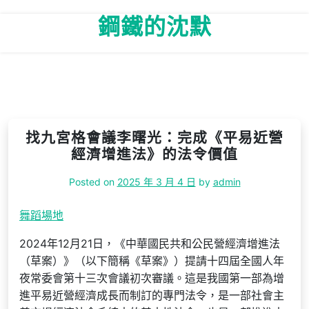
Skip
鋼鐵的沈默
to
content
找九宮格會議李曙光：完成《平易近營
經濟增進法》的法令價值
Posted on
2025 年 3 月 4 日
by
admin
舞蹈場地
2024年12月21日，《中華國民共和公民營經濟增進法
（草案）》（以下簡稱《草案》）提請十四屆全國人年
夜常委會第十三次會議初次審議。這是我國第一部為增
進平易近營經濟成長而制訂的專門法令，是一部社會主