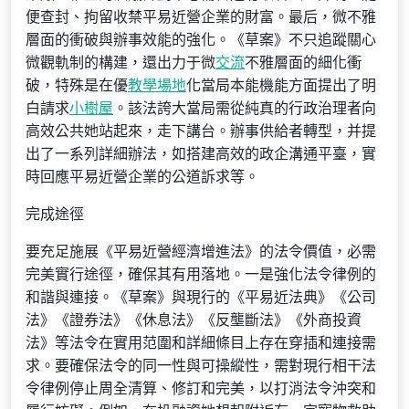
便查封、拘留收禁平易近營企業的財富。最后，微不雅
層面的衝破與辦事效能的強化。《草案》不只追蹤關心
微觀軌制的構建，還出力于微
交流
不雅層面的細化衝
破，特殊是在優
教學場地
化當局本能機能方面提出了明
白請求
小樹屋
。該法誇大當局需從純真的行政治理者向
高效公共她站起來，走下講台。辦事供給者轉型，并提
出了一系列詳細辦法，如搭建高效的政企溝通平臺，實
時回應平易近營企業的公道訴求等。
完成途徑
要充足施展《平易近營經濟增進法》的法令價值，必需
完美實行途徑，確保其有用落地。一是強化法令律例的
和諧與連接。《草案》與現行的《平易近法典》《公司
法》《證券法》《休息法》《反壟斷法》《外商投資
法》等法令在實用范圍和詳細條目上存在穿插和連接需
求。要確保法令的同一性與可操縱性，需對現行相干法
令律例停止周全清算、修訂和完美，以打消法令沖突和