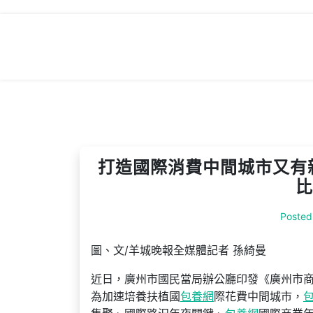
Skip
to
content
打造國際消費中間城市又有
比
Posted
圖、文/羊城晚報全媒體記者 孫綺曼
近日，廣州市國民當局辦公廳印發《廣州市商
為加速培養扶植國
包養網
際花費中間城市，