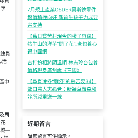
球資
，享
7月規上產業OSDER奧斯德零件
報價積極向好 新質生孩子力成要
害支持
【舊日貧苦村現今的樣子容貌】
牯牛山的洋芋“開了花”_查包養心
得中國網
全線貫
心活
古打扮相將顯溫順 林志玲台包養
價格現身廣州說《三國》
【尋覓冷冬“戰疫”的熱苦衷34】
區中
龍口農人志愿者：新穎草莓森和
診所減重送一線
及周
髦花
近期留言
融城—
尚無留言可供顯示。
，扶