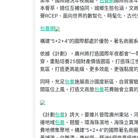
集聚、國際路況年夜關鍵、
包養網
國際商業年
本薈萃，錯位互補協同、城鄉生態包涵，文
譽RCEP、面向世界的數智化、時髦化、古
包養網
構建“5+2+4”的國際都處於優勢。著名商圈
依據《計劃》，廣州將打造國際年夜都會“一
穿，重點培養25個財產價值園區，打造珠江
氣區，打造更高能級、更多效能、更強黏度
同時，充足
包養
施展南沙國度新區、自貿實驗
間區位上風，打造文商旅
包養
花費融會立異
《計劃
包養
》誇大，要連片晉陞廣州東站、河
邊地域
包養
、琶醍、環海珠濕地、海珠立異
費地標集聚地。構建“5+2+4”的國際著名
黃埔灣、白鵝潭、廣州塔—琶洲5個世界級地