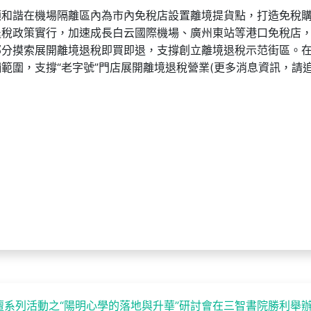
顧和諧在機場隔離區內為市內免稅店設置離境提貨點，打造免稅
退稅政策實行，加速成長白云國際機場、廣州東站等港口免稅店
部分摸索展開離境退稅即買即退，支撐創立離境退稅示范街區。
範圍，支撐“老字號”門店展開離境退稅營業(更多消息資訊，請
系列活動之“陽明心學的落地與升華”研討會在三智書院勝利舉