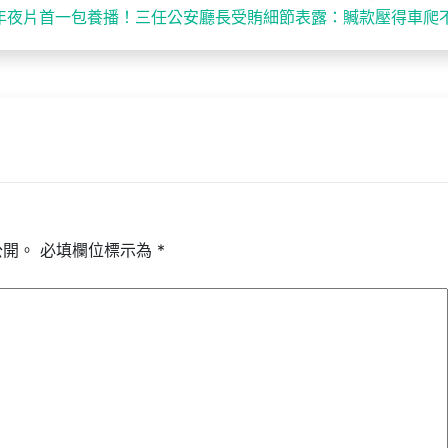
年夜片首一包養播！三任公安廳長受賄細節表露：贓款壓得車爬
公開。
必填欄位標示為
*