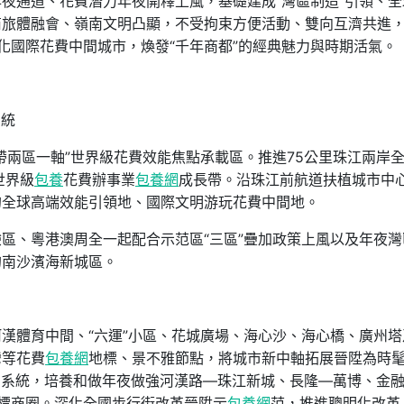
夜通道、花費潛力年夜開釋上風，基礎建成“灣區制造”引領、全
商旅體融會、嶺南文明凸顯，不受拘束方便活動、雙向互濟共進
代化國際花費中間城市，煥發“千年商都”的經典魅力與時期活氣。
系統
帶兩區一軸”世界級花費效能焦點承載區。推進75公里珠江兩岸
世界級
包養
花費辦事業
包養網
成長帶。沿珠江前航道扶植城市中
的全球高端效能引領地、國際文明游玩花費中間地。
區、粵港澳周全一起配合示范區“三區”疊加政策上風以及年夜灣
的南沙濱海新城區。
漢體育中間、“六運”小區、花城廣場、海心沙、海心橋、廣州塔
灣等花費
包養網
地標、景不雅節點，將城市新中軸拓展晉陞為時
商圈系統，培養和做年夜做強河漢路—珠江新城、長隆—萬博、金
標商圈。深化全國步行街改革晉陞示
包養網
范，推進聰明化改革