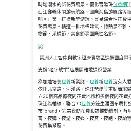
時髦潮水的新花費場景。優化晉陞珠
包養網
西江郵輪休閑游玩航路、國際海島游航路等
吧。」業，打造新型游玩、貿易綜合性花費
花費場景。精選一批地標建筑、特點景不雅
物節、采購節、美食節等國際性名節。
琶洲人工智能與數字經濟實驗區進選國度電
支撐“老字號”門店展開離境退稅營業
為加速培養
包養
新業態、
包養
新
包養
沒有人
依托北京路、河漢路、珠江琶醍等重點商宋
立30個高品德夜間花費地標和多個夜間花費
珠江為軸線，聯合30
包養
分鐘生涯圈布局打造
市”brand，完美夜間花費和諧推動機制，
宵、夜購、夜游、夜娛、夜賞、夜跑、夜讀
花費集聚區。