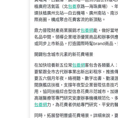
植廣府活氣區（北
包養
京路—海珠廣場）、
速扶植廣州北站—白云機場、廣州南站、南沙
際商圈，構成聚合花費客流的新頂點。
鼎力晉陞財產商業展銷才
包養網
能，做好當地
名品中間。領導企業增添優質商品和辦事供應，
或同步上市新品，打造國際時髦brand商
開闢包含城市元素的新花費場景
在加快培養新五位常
包養網
客包含各類藝人
要緊跟全市古代辦事業出新出彩程序，推進
要五六個月年夜，絡視聽、數字出書、動漫
間旗艦店扶植，支撐年夜型企業晉陞信息技巧辦
用，協同扶植綜合型信息花費示范城市。加
高端醫療等專門研究安康辦事機構規范化、
包養網
力，為花費者供給專門研究、平安的
同時，拓展發明豐盛花費場景。詳細來說，