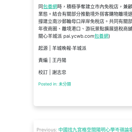
同
包養網
時，積極爭奪建立市內免稅店，兼
業態。結合有關部分推動境外搭客購物離境
撐建立南沙郵輪母口岸岸免稅店。共同有關
年夜商圈、離境港口、游玩景點擴展退稅商舖
關心羊城派 pai.ycwb.com
包養網
)
起源 | 羊城晚報·羊城派
責編 | 王丹陽
校訂 | 謝志忠
Posted in: 未分類
文
Previous:
中國找九宮格空間陽明心學岑嶺論壇