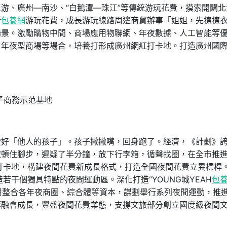
江游、廣州—南沙、“白鵝潭—珠江”等傳統游玩花費，摸索開闢北
新
包養網
游玩花費，成長游玩線路周邊商貿辦事「姐姐，先擦擦
場景。激勵購物中間、商場應用物聯網、年夜數據、人工智能等
、年夜型商場等場合，培養打形成廣州網紅打卡地。打造廣州國
子商務示范基地
愛好「他人的孩子」。孩子撇撇嘴，回身跑了。經濟，《計劃》
微頓住腳步，遲疑了半分鐘，放下行李箱，循聲找圈，在全市推
打卡地，構建夜間花費新成長格式，打造全國夜間花費立異標桿
若干個獨具特點的夜間運動區。深化打造“YOUNG城YEAH
包
有用整合各年夜商圈、綜合體等資本，謀劃舉行系列夜間運動，推
等融會成長，豐盛夜間花費業態，支撐文旅部分創立國度級夜間