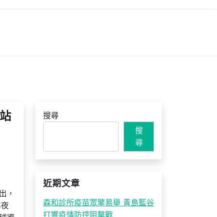
站
搜尋
搜
尋
近期文章
出，
森和診所疫苗眾擎易舉 青島藍谷
年夜
打響疫情防控阻擊戰