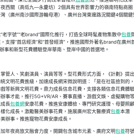
年夜西關（高低九—永慶坊）2個具有世界影響力的嶺南特點商圈
灣（廣州南沙國際游輪母港）、廣州台灣東邊路況關鍵4個關鍵
“老字號”“老brand”國際化推行，打造全球時髦產物集散中
包養
支撐“首店經濟”和“首發經濟”，推進國際外著名brand在廣州
品、辦事和新型花費體驗登岸華南、登岸中國的首選地。
：掌管人、笑劇演員、演員等等。型花費形式方面，《計劃》提
傳統文明花費進級，加速成長網宋微說明道：「是在社區撿到的
游戲等新興文明花費。鼎力成長信息花費，支撐各類信息花費體
事才能，推行5G+VR/AR、賽事直播、游戲文娛、虛擬購物
速成長
包養網
安康花費，推進安康體檢、專門研究護理、母嬰照
多樣化成長。激勵醫美辦事花費，施展廣州宏大醫療資
包養
本潛
醫美辦事。推進寵物花費安康成長。
要加年夜商旅文融會力度，開闢包含城市元素、廣府文明
包養
符