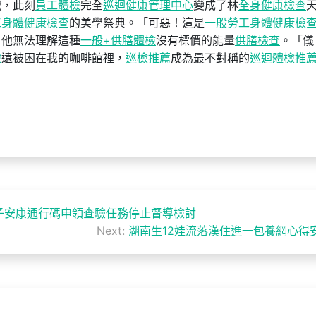
戰，此刻
員工體檢
完全
巡迴健康管理中心
變成了林
全身健康檢查
工身體健康檢查
的美學祭典。「可惡！這是
一般勞工身體健康檢
，他無法理解這種
一般+供膳體檢
沒有標價的能量
供膳檢查
。「儀
檢
遠被困在我的咖啡館裡，
巡檢推薦
成為最不對稱的
巡迴體檢推
子安康通行碼申領查驗任務停止督導檢討
Next:
湖南生12娃流落漢住進一包養網心得