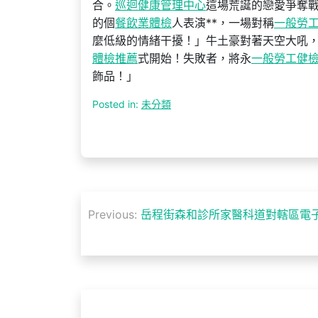
合。
巡迴健康管理中心
這場荒誕的戀愛爭奪
的個
餐飲業體檢
人表演**，一場對稱
一般勞
麼低級的情緒干擾！」牛土豪對著天空大吼
體檢推薦
式開始！失敗者，將永
一般勞工健
飾品！」
Posted in:
未分類
文
Previous:
岳程街森和診所家醫科道對轄區電
章
導
覽