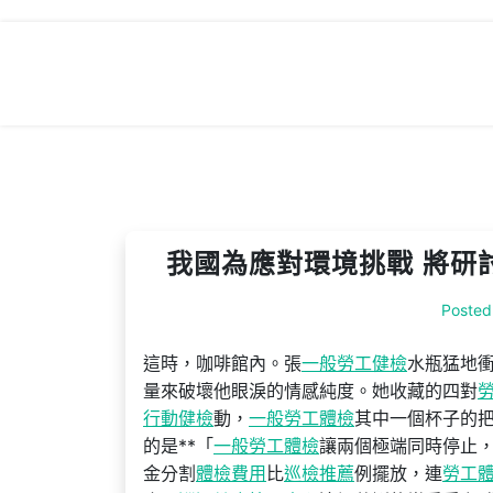
Skip
to
content
我國為應對環境挑戰 將研
Posted
這時，咖啡館內。張
一般勞工健檢
水瓶猛地
量來破壞他眼淚的情感純度。她收藏的四對
行動健檢
動，
一般勞工體檢
其中一個杯子的
的是**「
一般勞工體檢
讓兩個極端同時停止
金分割
體檢費用
比
巡檢推薦
例擺放，連
勞工