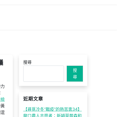
議
搜尋
搜
尋
的力
震
近期文章
健檢
的黃
【尋覓冷冬“戰疫”的熱苦衷34】
例混
龍口農人志愿者：新穎草莓森和