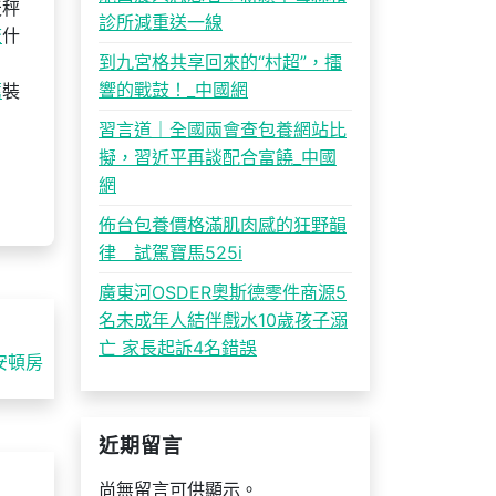
天秤
診所減重送一線
查
什
到九宮格共享回來的“村超”，擂
響的戰鼓！_中國網
薦
裝
習言道｜全國兩會查包養網站比
擬，習近平再談配合富饒_中國
網
佈台包養價格滿肌肉感的狂野韻
律 試駕寶馬525i
廣東河OSDER奧斯德零件商源5
名未成年人結伴戲水10歲孩子溺
亡 家長起訴4名錯誤
安頓房
近期留言
尚無留言可供顯示。