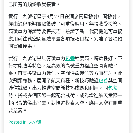
已所有的順遂收受接管。
實行十九號衛星于9月27日在酒泉衛星發射中間發射，
經由過程飛翔實驗衝破了可重復應用、無損收受接管、
高微重力保證等要害技巧，驗證了新一代高機能可重復
應用前往式空間實驗平臺各項技巧目標，到達了各項預
期實驗後果。
實行十九號衛星具有微重力
包養
程度高、時效性好、下
行才能強等特色，是高效的高微重力程度空間實驗平
臺，可支撐微重力迷信、空間性命迷信等方面研討。此
次飛翔義務，展開了航天育種、新技巧驗證
包養
與空間
迷信試驗，出力推進空間新技巧成長和利用，同
包養
時，搭載多個國際一起配合載荷，成為增進航天堂際一
起配合的傑出平臺，對推進摸索太空、應用太空有側重
要意義。
Posted in: 未分類