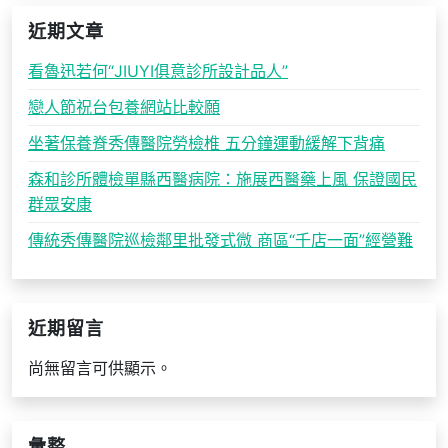
近期文章
看魯迅若何“JIUYI俱意診所設計品人”
戀人節祝台包養網站比較願
坐著保養脊秀傳醫院勞檢椎 五分鐘運動緩解下背痛
森和診所體檢單縣西醫病院：施展西醫藥上風 保證國民
群眾安康
傳統秀傳醫院巡檢鄰里批發式微 商區“千店一面”經營難
近期留言
尚無留言可供顯示。
彙整