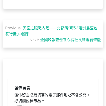
文
Previous:
天空之眼瞰內陸——北部灣“明珠”潿洲島查包
章
養行情_中國網
導
Next:
全國晚報查包養心得社長總編看肇慶
覽
發佈留言
發佈留言必須填寫的電子郵件地址不會公開。
必填欄位標示為
*