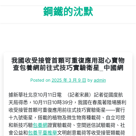
Skip
鋼鐵的沈默
to
content
我國收受接管首顆可重復應用甜心寶物
查包養網前往式技巧實驗衛星_中國網
Posted on
2025 年 3 月 9 日
by
admin
據新華社北京10月11日電 （記者宋晨）記者從國度航
天局得悉，10月11日10時39分，我國在春風著陸場勝利
收受接管首顆可重復應用前往式技巧實驗衛星——實行
十九號衛星，搭載的植物及微生物育種載荷、自立可控
和新技巧驗
包養網
證實驗載荷、空間迷信試驗載荷、社
會公益和
包養平臺推舉
文明創意載荷等收受接管類載荷