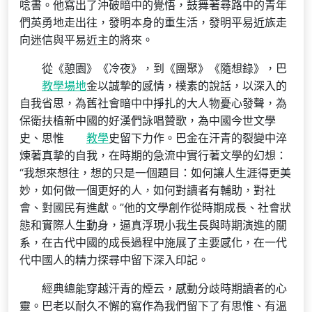
唸書。他寫出了沖破暗中的覺悟，鼓舞著尋路中的青年
們英勇地走出往，發明本身的重生活，發明平易近族走
向迷信與平易近主的將來。
從《憩園》《冷夜》，到《團聚》《隨想錄》，巴
教學場地
金以誠摯的感情，樸素的說話，以深入的
自我省思，為舊社會暗中中掙扎的大人物憂心發聲，為
保衛扶植新中國的好漢們詠唱贊歌，為中國今世文學
史、思惟
教學
史留下力作。巴金在汗青的裂變中淬
煉著真摯的自我，在時期的急流中實行著文學的幻想：
“我想來想往，想的只是一個題目：如何讓人生涯得更美
妙，如何做一個更好的人，如何對讀者有輔助，對社
會、對國民有進獻。”他的文學創作從時期成長、社會狀
態和實際人生動身，逼真浮現小我生長與時期演進的關
系，在古代中國的成長過程中施展了主要感化，在一代
代中國人的精力探尋中留下深入印記。
經典總能穿越汗青的煙云，感動分歧時期讀者的心
靈。巴老以耐久不懈的寫作為我們留下了有思惟、有溫