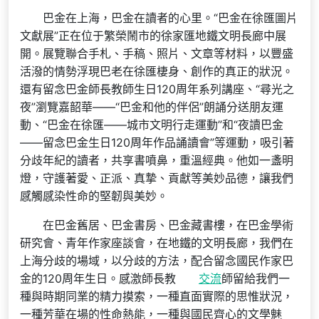
巴金在上海，巴金在讀者的心里。“巴金在徐匯圖片
文獻展”正在位于繁榮鬧市的徐家匯地鐵文明長廊中展
開。展覽聯合手札、手稿、照片、文章等材料，以豐盛
活潑的情勢浮現巴老在徐匯棲身、創作的真正的狀況。
還有留念巴金師長教師生日120周年系列講座、“尋光之
夜”瀏覽嘉韶華——“巴金和他的伴侶”朗誦分送朋友運
動、“巴金在徐匯——城市文明行走運動”和“夜讀巴金
——留念巴金生日120周年作品誦讀會”等運動，吸引著
分歧年紀的讀者，共享書噴鼻，重溫經典。他如一盞明
燈，守護著愛、正派、真摯、貢獻等美妙品德，讓我們
感觸感染性命的堅韌與美妙。
在巴金舊居、巴金書房、巴金藏書樓，在巴金學術
研究會、青年作家座談會，在地鐵的文明長廊，我們在
上海分歧的場域，以分歧的方法，配合留念國民作家巴
金的120周年生日。感激師長教
交流
師留給我們一
種與時期同業的精力摸索，一種直面實際的思惟狀況，
一種芳華在場的性命熱能，一種與國民齊心的文學魅