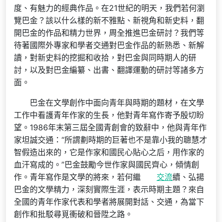
度、有魅力的經典作品。在21世紀的明天，我們若何瀏
覽巴金？該以什么樣的新不雅點、新視角和新史料，翻
開巴金的作品和精力世界，周全推進巴金研討？我們等
待著國際外專家和學者交通對巴金作品的新熟悉、新解
讀，對新史料的挖掘和收拾，對巴金與同時期人的研
討，以及對巴金編纂、出書、翻譯運動的研討等諸多方
面。
巴金在文學創作中面向青年與時期的題材，在文學
工作中看護青年作家的生長，他對青年寫作寄予殷切盼
望。1986年末第三屆全國青創會的致辭中，他與青年作
家坦誠交通：“所謂劃時期的巨著也不是靠小我的聰慧才
智假造出來的，它是作家和國民心貼心之后，用作家的
血汗寫成的。”巴金鼓勵今世作家與國民齊心，傾情創
作。青年寫作是文學的將來，若何繼
交流
續、弘揚
巴金的文學精力，深刻實際生涯，表示時期主題？來自
全國的青年作家代表和學者將展開對話、交通，為當下
創作和批駁尋覓衝破和晉陞之路。