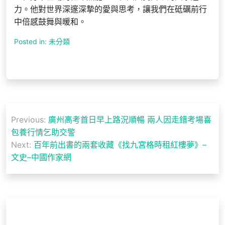
力。他對世界深邃深摯的愛與思考，讓我們在砥礪前行
中倍感鼓舞與暖和。
Posted in: 未分類
文
Previous:
廣州高考首日早上路況順暢 兩人因走錯考場喜
章
包養行情乞助交警
導
Next:
百年前出書的兩套收藏《找九宮格時租紅樓夢》–
文史–中國作家網
覽