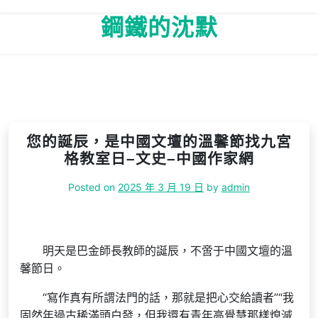
Skip
鋼鐵的沈默
to
content
您的誕辰，是中國文壇的溫馨節找九宮
格教室日–文史–中國作家網
Posted on
2025 年 3 月 19 日
by
admin
明天是巴金師長教師的誕辰，不啻于中國文壇的溫
馨節日。
“寫作真有所謂法門的話，那就是把心交給讀者”“我
固然年過古稀滿頭白發，但我還有青年高覺慧那樣熄滅