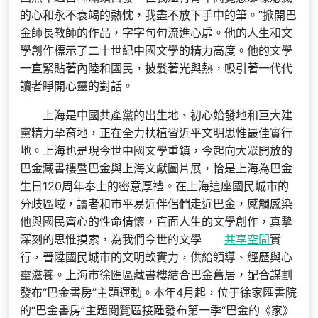
的心和永不衰竭的熱忱，我盡不放下手中的筆。”掀開巴
金師長教師的作品，字字句句流進心扉。他的人生和文
學創作標示了二十世紀中國文學的精力高度。他的文學
一直緊貼著內陸和國民，披髮著光與熱，吸引著一代代
讀者睜開心靈的對話。
上海是中國共產黨的出生地、初心始發地和巨大建
黨精力孕育地，正在全力扶植習近平文明思惟最佳實行
地。上海也是現今世中國文學重鎮，今起向大眾開放的
巴金藏書樓暨巴金與上海文獻圖片展，恰是上海為巴金
生日120周年奉上的密意厚禮。在上海這座國民城市的
分歧區域，讀者和市平易近伴侶們走近巴金，感觸感染
他與國民齊心的性命情懷，直面人生的文學創作，真摯
深刻的思惟摸索，為我們今世的文學
共享空間
實
行，晉陞國民城市的文明軟實力，供給領導、經歷與心
靈滋養。上海市徐匯區藏書樓結合巴金舊居，配合謀劃
發布“巴金書房”主題運動。本年4月起，位于徐家匯書院
的“巴金書房”主題閱覽區接踵發布第一季“巴金的《家》