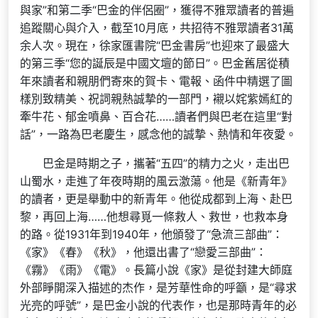
與家”和第二季“巴金的伴侶圈”，獲得不雅眾讀者的普遍
追蹤關心與介入，截至10月底，共招待不雅眾讀者31萬
余人次。現在，徐家匯書院“巴金書房”也迎來了最盛大
的第三季“您的誕辰是中國文壇的節日”。巴金舊居從積
年來讀者和親朋們寄來的賀卡、電報、函件中精選了圖
樣別致精美、祝詞親熱誠摯的一部門，襯以姹紫嫣紅的
牽牛花、郁金噴鼻、百合花……讀者們與巴老在這里“對
話”，一路為巴老慶生，感念他的誠摯、熱情和年夜愛。
巴金是時期之子，攜著“五四”的精力之火，走出巴
山蜀水，走進了年夜時期的風云激蕩。他是《新青年》
的讀者，更是舉動中的新青年。他從成都到上海、赴巴
黎，再回上海……他想尋覓一條救人、救世，也救本身
的路。從1931年到1940年，他頒發了“急流三部曲”：
《家》《春》《秋》，他還出書了“戀愛三部曲”：
《霧》《雨》《電》。長篇小說《家》是從封建大師庭
外部睜開深入描述的杰作，是芳華性命的呼籲，是“尋求
光亮的呼號”，是巴金小說的代表作，也是那時青年的必