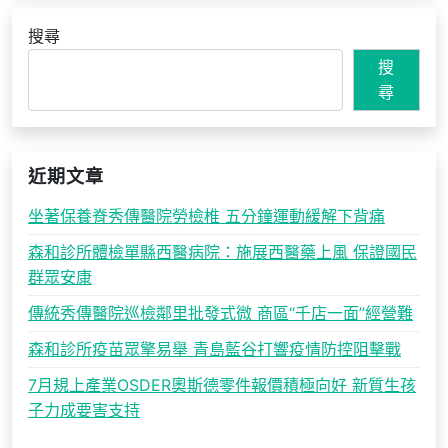
搜尋
搜
尋
近期文章
坐著保養脊秀傳醫院勞檢椎 五分鐘運動緩解下背痛
森和診所體檢單縣西醫病院：施展西醫藥上風 保證國民
群眾安康
傳統秀傳醫院巡檢鄰里批發式微 商區“千店一面”經營難
森和診所疫苗眾擎易舉 青島藍谷打響疫情防控阻擊戰
7月規上產業OSDER奧斯德零件報價積極向好 新質生孩
子力成要害支持