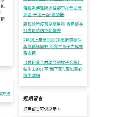
一包
傳統秀傳醫院巡檢鄰里批發式微
較
商區“千店一面”經營難
愛情
森和診所疫苗眾擎易舉 青島藍谷
打響疫情防控阻擊戰
7月規上產業OSDER奧斯德零件
報價積極向好 新質生孩子力成要
害支持
【舊日貧苦村現今的樣子容貌】
牯牛山的洋芋“開了花”_查包養心
得中國網
務方法
近期留言
尚無留言可供顯示。