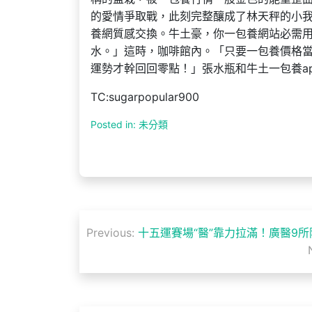
的愛情爭取戰，此刻完整釀成了林天秤的小我
養網質感交換。牛土豪，你一包養網站必需
水。」這時，咖啡館內。「只要一包養價格
運勢才幹回回零點！」張水瓶和牛土一包養a
TC:sugarpopular900
Posted in: 未分類
文
Previous:
十五運賽場“醫”靠力拉滿！廣醫9所
章
導
覽