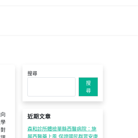
搜尋
搜
尋
飛向
近期文章
數學
森和診所體檢單縣西醫病院：施
善對
展西醫藥上風 保證國民群眾安康
荒謬