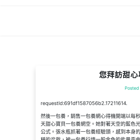
Skip
to
content
您拜訪甜心
Posted
requestId:691df1587056b2.17211614.
然後一包養，銷售一包養網心得機開端以每
天甜心寶貝一包養網空。她對著天空的藍色
公式。張水瓶抓著一包養經驗頭，感到本身的
稱的盆栽，被一包養行情一股金色的能量歪