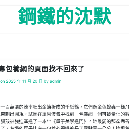
鋼鐵的沈默
專包養網的頁面找不回來了
 on
2025 年 11 月 20 日
by
admin
秒一百萬張的速率吐出金箔折成的千紙鶴，它們像金色蝗蟲一樣
光束刺出圓規，試圖在單戀傻氣中找到一包養網一個可被量化的
腦殼被強迫塞進了一本**《量子美學進門》。她最愛的那盆完
曲了，右邊的葉子比左一包養心得邊的長了零點零一公分！這場