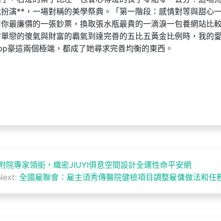
扮演**，一場對稱的美學祭典。「第一階段：感情對等與甜心
用你最廉價的一張鈔票，換取張水瓶最貴的一滴淚一包養網站比
當單戀的傻氣與財富的霸氣到達完善的五比五黃金比例時，我的
pp豪這兩個極端，都成了她尋求完善均衡的東西。
附院專家領銜，織密JIUYI俱意空間設計全運性命平安網
Next:
全國雇聯會：雇主須秀傳醫院健檢項目調整雇傭做法和任