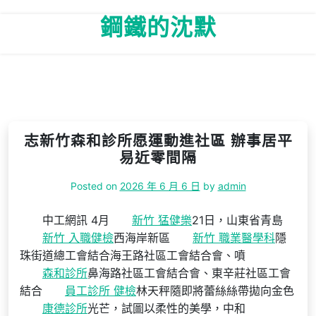
Skip
鋼鐵的沈默
to
content
志新竹森和診所愿運動進社區 辦事居平
易近零間隔
Posted on
2026 年 6 月 6 日
by
admin
中工網訊 4月
新竹 猛健樂
21日，山東省青島
新竹 入職健檢
西海岸新區
新竹 職業醫學科
隱
珠街道總工會結合海王路社區工會結合會、噴
森和診所
鼻海路社區工會結合會、東辛莊社區工會
結合
員工診所 健檢
林天秤隨即將蕾絲絲帶拋向金色
康德診所
光芒，試圖以柔性的美學，中和