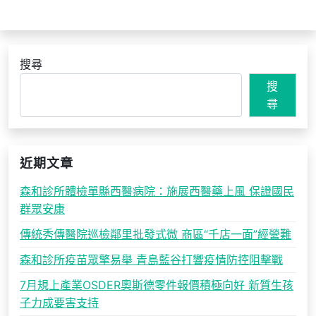
搜尋
搜
尋
近期文章
森和診所體檢單縣西醫病院：施展西醫藥上風 保證國民
群眾安康
傳統秀傳醫院巡檢鄰里批發式微 商區“千店一面”經營難
森和診所疫苗眾擎易舉 青島藍谷打響疫情防控阻擊戰
7月規上產業OSDER奧斯德零件報價積極向好 新質生孩
子力成要害支持