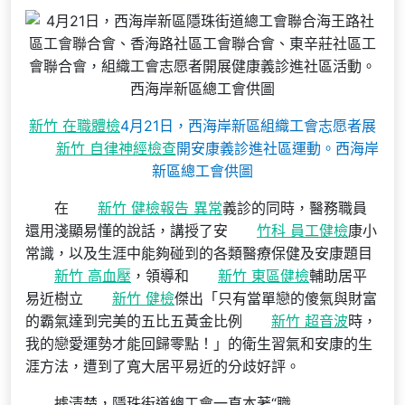
新竹 在職體檢
4月21日，西海岸新區組織工會志愿者展
新竹 自律神經檢查
開安康義診進社區運動。西海岸
新區總工會供圖
在
新竹 健檢報告 異常
義診的同時，醫務職員
還用淺顯易懂的說話，講授了安
竹科 員工健檢
康小
常識，以及生涯中能夠碰到的各類醫療保健及安康題目
新竹 高血壓
，領導和
新竹 東區健檢
輔助居平
易近樹立
新竹 健檢
傑出「只有當單戀的傻氣與財富
的霸氣達到完美的五比五黃金比例
新竹 超音波
時，
我的戀愛運勢才能回歸零點！」的衛生習氣和安康的生
涯方法，遭到了寬大居平易近的分歧好評。
據清楚，隱珠街道總工會一直本著“職