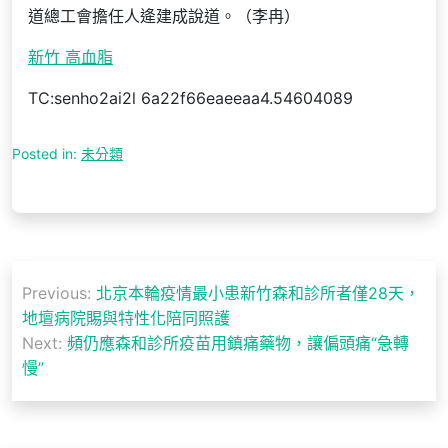
道總工會擔任人逄建成說道。（李冉）
新竹 高血脂
TC:senho2ai2l 6a22f66eaeeaa4.54604089
Posted in:
未分類
文
Previous:
北京本輪疫情最小患新竹森和診所者僅28天，
章
地壇病院賜與特性化陪同照護
導
Next:
頻仍應森和診所疫苗用鎮痛藥物，讓偏頭痛“急轉
慢”
覽