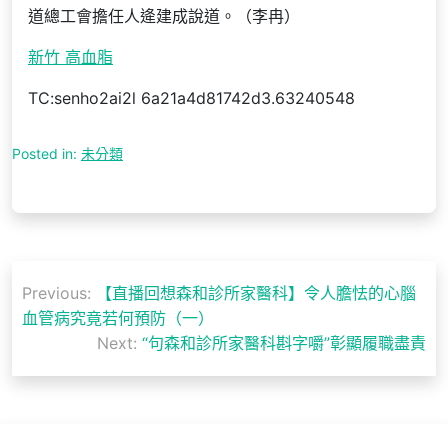
道總工會擔任人逄建成說道。（李冉）
新竹 高血脂
TC:senho2ai2l 6a21a4d81742d3.63240548
Posted in:
未分類
文
Previous:
【直播回想森和診所家醫科】令人膽怯的心腦
章
血管病究竟若何預防（一）
導
Next:
“句森和診所家醫科斟字嚼”彰顯履職盡責
覽