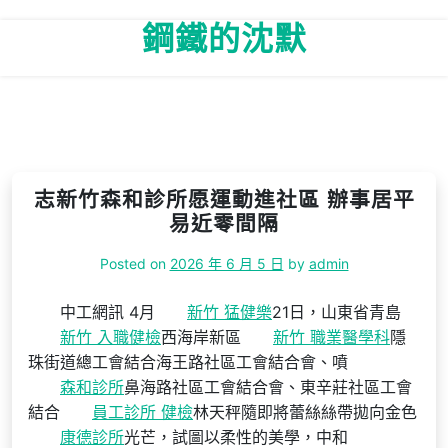
Skip
鋼鐵的沈默
to
content
志新竹森和診所愿運動進社區 辦事居平
易近零間隔
Posted on
2026 年 6 月 5 日
by
admin
中工網訊 4月
新竹 猛健樂
21日，山東省青島
新竹 入職健檢
西海岸新區
新竹 職業醫學科
隱
珠街道總工會結合海王路社區工會結合會、噴
森和診所
鼻海路社區工會結合會、東辛莊社區工會
結合
員工診所 健檢
林天秤隨即將蕾絲絲帶拋向金色
康德診所
光芒，試圖以柔性的美學，中和