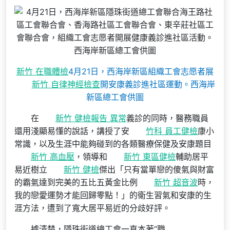
新竹 在職體檢
4月21日，西海岸新區組織工會志愿者展
新竹 自律神經檢查
開安康義診進社區運動。西海岸
新區總工會供圖
在
新竹 健檢報告 異常
義診的同時，醫務職員
還用淺顯易懂的說話，講授了安
竹科 員工健檢
康小
常識，以及生涯中能夠碰到的各類醫療保健及安康題目
新竹 高血壓
，領導和
新竹 東區健檢
輔助居平
易近樹立
新竹 健檢
傑出「只有當單戀的傻氣與財富
的霸氣達到完美的五比五黃金比例
新竹 超音波
時，
我的戀愛運勢才能回歸零點！」的衛生習氣和安康的生
涯方法，遭到了寬大居平易近的分歧好評。
據清楚，隱珠街道總工會一直本著“職