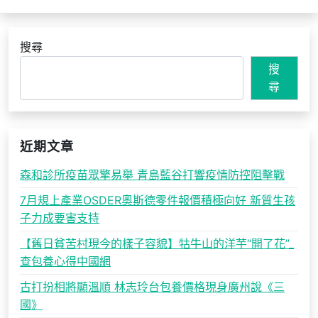
搜尋
搜
尋
近期文章
森和診所疫苗眾擎易舉 青島藍谷打響疫情防控阻擊戰
7月規上產業OSDER奧斯德零件報價積極向好 新質生孩
子力成要害支持
【舊日貧苦村現今的樣子容貌】牯牛山的洋芋“開了花”_
查包養心得中國網
古打扮相將顯溫順 林志玲台包養價格現身廣州說《三
國》