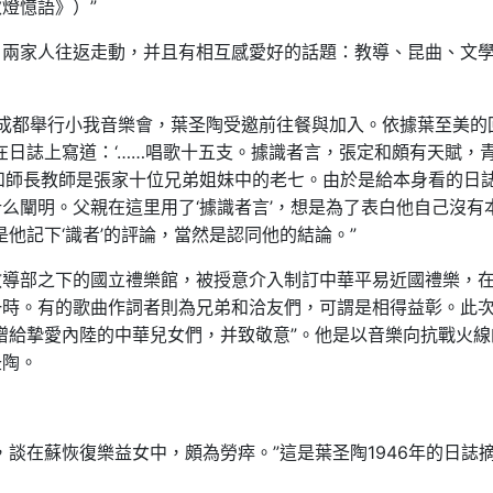
燈憶語》）”
，兩家人往返走動，并且有相互感愛好的話題：教導、昆曲、文
四川成都舉行小我音樂會，葉圣陶受邀前往餐與加入。依據葉至美的
在日誌上寫道：‘……唱歌十五支。據識者言，張定和頗有天賦，
和師長教師是張家十位兄弟姐妹中的老七。由於是給本身看的日
么闡明。父親在這里用了‘據識者言’，想是為了表白他自己沒有
是他記下‘識者’的評論，當然是認同他的結論。”
教導部之下的國立禮樂館，被授意介入制訂中華平易近國禮樂，
一時。有的歌曲作詞者則為兄弟和洽友們，可謂是相得益彰。此
贈給摯愛內陸的中華兒女們，并致敬意”。他是以音樂向抗戰火線
圣陶。
談在蘇恢復樂益女中，頗為勞瘁。”這是葉圣陶1946年的日誌