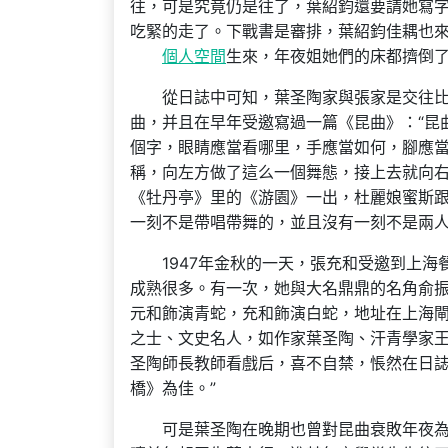
往，可是究竟仍是往了，葉紹鈞還要請她寫
吃緊的走了。下戰書是審排，葉紹鈞佳耦也
個人空間
生來，年夜姐她們的床都擠倒了
從日誌中可知，葉圣陶家與張家是交往
曲，并且在早年受邀寫過一篇《昆曲》：“昆
個字，眼睛應當看哪里，手應當如何，腳應
稱，向左方做了這么一個舞態，接上去就向
《牡丹亭》里的《游園》一出，杜麗娘蜜斯
一刻不是帶唱帶舞的，並且沒有一刻不是兩人
1947年金秋的一天，張充和受邀到上
成熟很多。有一次，她與大名鼎鼎的名角俞
元和飾演青蛇，充和飾演白蛇，地址在上海
之士、文史名人，如作家葉圣陶、汗青學家
圣陶師長教師看戲后，喜不自禁，悵然在日誌
橋》為佳。”
可是葉圣陶在晚期也曾對昆曲衰敗年夜為