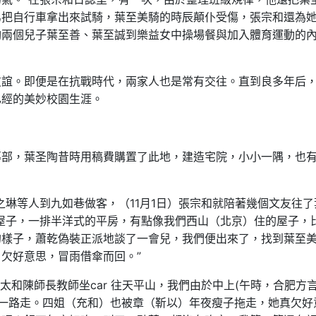
弟把自行車拿出來試騎，葉至美騎的時辰顛仆受傷，張宗和還為
陶兩個兒子葉至善、葉至誠到樂益女中操場餐與加入體育運動的
友誼。即便是在抗戰時代，兩家人也是常有交往。直到良多年后
已經的美妙校園生涯。
纂部，葉圣陶昔時用稿費購置了此地，建造宅院，小小一隅，也
卞之琳等人到九如巷做客，（11月1日）張宗和就陪著幾個文友往了
屋子，一排半洋式的平房，有點像我們西山（北京）住的屋子，
的樣子，蕭乾偽裝正派地談了一會兒，我們便出來了，找到葉至
欠好意思，冒雨借傘而回。”
太太和陳師長教師坐car 往天平山，我們由於中上(午時，合肥方
一路走。四姐（充和）也被章（靳以）年夜瘦子拖走，她真欠好