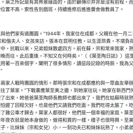
了。葉之所記是有其佈景緣由的，由於顧傳玠并非是沒有前程，
的位置不高，索性告別戲班，持續進修后進進黌舍做教員了。
與他們家有過團圓。“1944年，我家住在成都。父親在他一月二
宗和偕夫人、女孩來訪。張本在昆明任教，以生涯昂貴，不堪負
女中，抗戰以來，兄弟姐妹散處四方。前在蘇，宗和常來我家，
晚而往。此后重逢，不知又在何時矣。’（《葉圣陶日誌》）這
親用著一百來個字，闡明了很多情形，讀這段記錄的時辰，我為
”
了兩家人戰時團圓的情形。那時張宗和在成都應約與一眾曲友舉
往了葉家。“下戰書應葉至美之邀，到她家往玩。她家在新西門
美迎了出來，她爸爸葉圣陶師長教師也都出來了，我們在姑蘇時就
們怕遲了回程欠好，也是他們又請我們吃面。我們吃得太脹了。
叫了雞公車才歸去。葉家人都很好，他們是一個幸福的家庭。葉
的年夜衣就是她本身做的，做得和買的一樣，樣子也很時興。至
孩子，比妹妹（宗和女兒）小，一刻功夫已和妹妹玩熟了。小弟