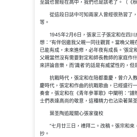
至誠也曾經在高中，我們也是該老了。（《秋
從這段日誌中可知兩家人曾經很熟習了
等。
1945年2月6日，張家三子張定和在
想：“有伴侶邀我父親一同往觀賞。當晚父親
已能有成，未來進修，必年夜有成長。’張定
父親當然沒有需要對定和師長教師的家庭作什
來評論音樂，而‘識者’的話是有威望性的，但
抗戰時代，張定和在陪都重慶，曾介入
慶時代，張定和作曲的抗戰歌曲，已經盛行
奏會，張定和在《青年參軍歌》中闡明：“譜
士們表達高尚的敬意，這種精力也沾染著葉
葉圣陶追蹤關心張家復校
“七月廿三日，禮拜二。改稿。張宗和來，
抄。