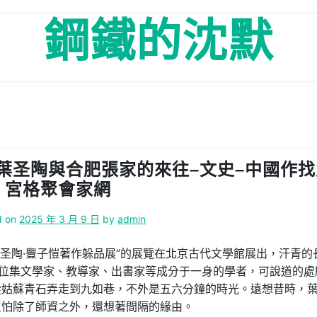
鋼鐵的沈默
葉圣陶與合肥張家的來往–文史–中國作找
宮格聚會家網
d on
2025 年 3 月 9 日
by
admin
葉圣陶·豐子愷著作躲品展”的展覽在北京古代文學館展出，汗青的
這位集文學家、教導家、出書家等成分于一身的學者，可說道的處
從姑蘇青石弄走到九如巷，不外是五六分鐘的時光。遠想昔時，
生怕除了師資之外，還想著間隔的緣由。