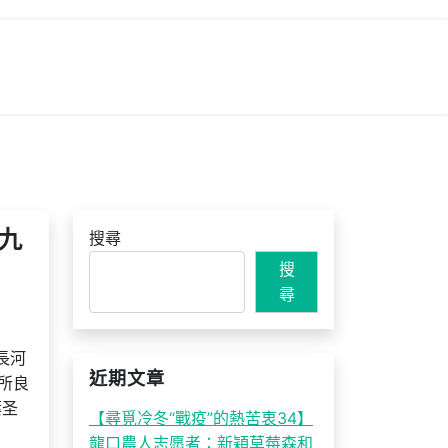
九
搜尋
搜
尋
長河
近期文章
所良
葉圣
【尋覓冷冬“戰疫”的熱苦衷34】
龍口農人志愿者：新穎草莓森和