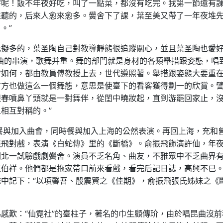
字呢！飯不年夜好吃，叫了一點菜，都沒有吃完。我第一節還有
來聽的，后來人愈來愈多。黌舍下了課，葉至美又帶了一年夜堆
。”
比擬多的，葉圣陶自己對教導靜態很追蹤關心，並且葉圣陶也愛
曲的串演，歌舞并重。舞的部門就是身材的各類舉措跟姿態，唱
當如何，都由教員傅教授上去，世代遵照著。舉措跟姿態大要重
右方也做這么一個舞態，意思是使臺下的看客獲得劃一的欣賞。
跟春噴鼻丫頭就是一對舞伴，從閨中曉妝起，直到游罷回家止，
相互對稱的。”
海餐與加入曲會，同時餐與加入上海的公然表演。再回上海，充和
振飛對戲，表演《白蛇傳》里的《斷橋》。俞振飛飾演許仙，年
閘北一試驗戲劇黌舍。演員不乏名角、曲友，不雅眾中不乏曲界
王伯祥。他們都是拖家帶口前來看戲，看完后記日誌，高興不已
中記下：“以項馨吾、殷震賢之《佳期》，俞振飛張氏姊妹之《
感歎：“仙霓社”的臺柱子，著名的巾生顧傳玠，由於唱昆曲沒前