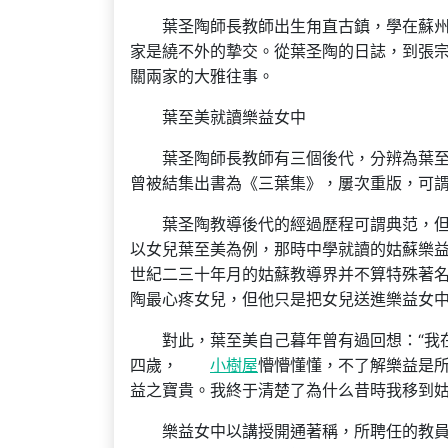
葉圣陶師長教師出生甪直古鎮，學在蘇
家是繞不外的摯交。從葉圣陶的日誌，到張
關兩家的大雅往事。
葉至美就讀樂益女中
葉圣陶師長教師有三個後代，分辨為葉
曾被結集出書為《三葉集》，屢次重版，可謂
葉圣陶教導後代的經過歷程可謂典范，
以女兒葉至美為例，那時中學就讀的姑蘇樂
世紀二三十年月的姑蘇教導界并不算特殊著
陶最心疼女兒，但他只是把女兒送進樂益女
對此，葉至美自己暮年曾有過回想：“我
四歲，
小樹屋
懵懵懂懂，不了解樂益是
益之寶貴。我終于清楚了為什么昔時我移到姑
樂益女中以講授開通著稱，所聘任的教