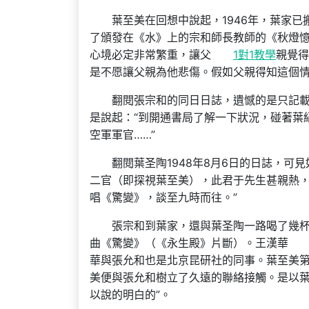
葉至美在回想中說起，1946年，葉家
了頒發在《水》上的宗和師長教師的《秋燈憶
心境必定非常繁重，讓父
1對1教學
親覺得
是不愿讓父親為他悲傷。假如父親得知這個情
翻閱張宗和的同日日誌，遺憾的是只記載
是說起：“到開通書局了解一下狀況，碰著葉
空軍軍官……”
翻閱葉圣陶1948年8月6日的日誌，可
二官（即探視葉至美），此君于先生甚親熱
唱《驚變》，談至九時而往。”
張宗和到葉家，還與葉圣陶一路喝了幾
曲《驚變》（《永生殿》片斷）。王漢華
華與張允和也是北京昆研社的同事。葉至美
美便與張允和樹立了久遠的聯絡接觸。是以葉
以說的明白的”。