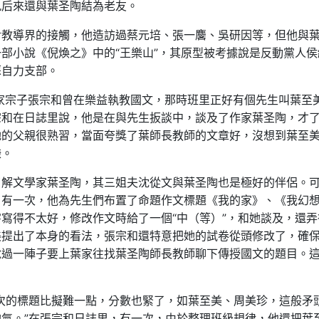
九后來還與葉圣陶結為老友。
對教導界的接觸，他造訪過蔡元培、張一麐、吳研因等，但他與
部小說《倪煥之》中的“王樂山”，其原型被考據說是反動黨人侯
蘇自力支部。
張家宗子張宗和曾在樂益執教國文，那時班里正好有個先生叫葉至
宗和在日誌里說，他是在與先生扳談中，談及了作家葉圣陶，才
她的父親很熟習，當面夸獎了葉師長教師的文章好，沒想到葉至
謙。
了解文學家葉圣陶，其三姐夫沈從文與葉圣陶也是極好的伴侶。
。有一次，他為先生們布置了命題作文標題《我的家》、《我幻
寫得不太好，修改作文時給了一個“中（等）”，和她談及，還弄
美提出了本身的看法，張宗和還特意把她的試卷從頭修改了，確
說過一陣子要上葉家往找葉圣陶師長教師聊下傳授國文的題目。
次的標題比擬難一點，分數也緊了，如葉至美、周美珍，這般矛
氣。”在張宗和日誌里，有一次，由於整理班級規律，他還把葉