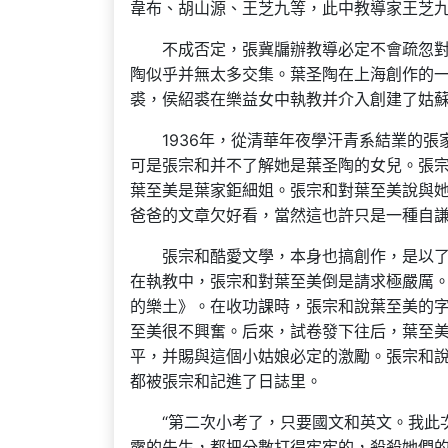
韋布、胡山源、王芝九等，此中教導家王芝
不成否定，張冀牖辦教導必定不會疏忽
陶似乎并無太多交集。葉圣陶在上海創作的一
裘，侯紹裘在樂益女中執教并介入創建了姑
1936年，從清華年夜學汗青系結業的
可是張宗和并不了解她是葉圣陶的女兒。張
葉至美是葉家鉅細姐。張宗和對葉至美說與
爸爸的文章欠好看，當然這也許只是一種自
張宗和酷愛文學，本身也搞創作，是以
在執教中，張宗和對葉至美倒是請求極嚴厲
的樂土》。在收功課時，張宗和說葉至美的字
至美很不興奮。后來，試卷發下往后，葉至
平，并賜與這個小姑娘必定的激勵。張宗和
都被張宗和記進了日誌里。
“第二次小考了，只要國文和英文。我此
露的先生，都把分數打得牢牢的，殺殺她們的