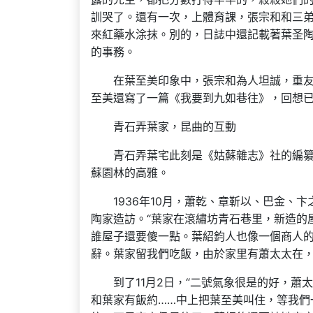
訓哭了。還有一次，上體育課，張宗和和三
來紅藥水涂抹。別的，日誌中還記載著葉圣
的事務。
在葉至美印象中，張宗和為人坦誠，重
至美還寫了一篇《我要到九如巷往》，回想
青石弄葉家，昆曲的互動
青石弄葉宅此刻是《姑蘇雜志》社的編
蘇園林的高雅。
1936年10月，蕭乾、章靳以、巴金、
陶家造訪。“葉家在滾繡坊青石巷里，新造的
誰屋子還要傻一點。葉紹鈞人也像一個商人
辭。葉家留我們吃飯，由於家里有蕭太太在，
到了11月2日，“二號氣象很是的好，蕭
和葉家有飯約……中上把葉至美叫住，等我們