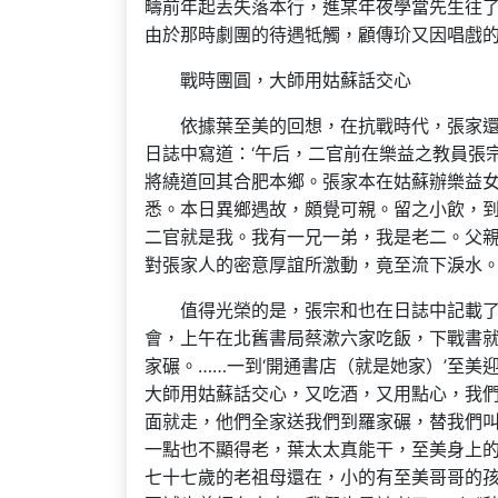
疇前年起丟失落本行，進某年夜學當先生往
由於那時劇團的待遇牴觸，顧傳玠又因唱戲
戰時團圓，大師用姑蘇話交心
依據葉至美的回想，在抗戰時代，張家還
日誌中寫道：‘午后，二官前在樂益之教員張
將繞道回其合肥本鄉。張家本在姑蘇辦樂益
悉。本日異鄉遇故，頗覺可親。留之小飲，到
二官就是我。我有一兄一弟，我是老二。父
對張家人的密意厚誼所激動，竟至流下淚水。
值得光榮的是，張宗和也在日誌中記載
會，上午在北舊書局蔡漱六家吃飯，下戰書就
家碾。……一到‘開通書店（就是她家）’至
大師用姑蘇話交心，又吃酒，又用點心，我
面就走，他們全家送我們到羅家碾，替我們
一點也不顯得老，葉太太真能干，至美身上
七十七歲的老祖母還在，小的有至美哥哥的