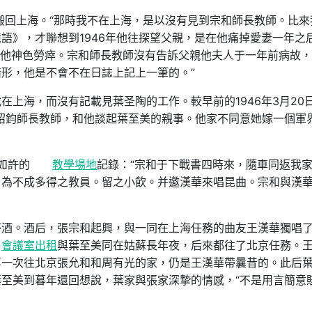
已搬回上海。“那時我不在上海，是以沒有見到宗和師長教師。比來
語》，才聯想到1946年他往探望父親，是在他痛掉愛妻一年之
他神色勞瘁。宗和師長教師沒有告訴父親他夫人于一年前病故，
形，他是不會不在日誌上記上一筆的。”
在上海，而沒有記載見葉圣陶的工作。較早前的1946年3月20
紹鈞師長教師，和他談起葉至美的親事。他家不同意她嫁一個軍
見如許的
教學場地
記錄：“宗和于下戰書四時來，隨車同返我
，為不成多得之教員。留之小飲。并邀漢華來唱昆曲。宗和與漢
杯酒。酒后，張宗和起興，與一同在上海任務的曲友王漢華獨唱
會議室出租
與葉至美同在姑蘇長年夜，后來都往了北京任務。
第一次往北京張允和和周有光的家，仍是王漢華帶曩昔的。此后
至美到暮年還回想說，葉家與張家深摯的情感，“不是用言簡意