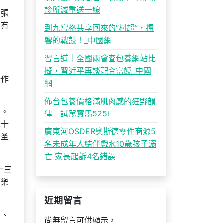
診所減重送一線
巷張
多有
到九宮格共享回來的“村超”，擂
響的戰鼓！_中國網
習言道｜全國兩會查包養網站比
擬，習近平再談配合富饒_中國
修作
網
佈台包養價格滿肌肉感的狂野韻
的。
律 試駕寶馬525i
二十
廣東河OSDER奧斯德零件商源5
葉圣
名未成年人結伴戲水10歲孩子溺
亡 家長起訴4名錯誤
十三
到樂
近期留言
明、
尚無留言可供顯示。