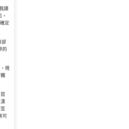
我讀
后，
確定
日卻
界的
家，視
華獨
了昆
王漢
葉至
賅可