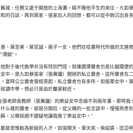
州舊城，任務又處于開放的上海灘。縱不雅他平生的來往，九如
宗和的日誌，再到葉家、張家后人的回想，都可以從中鉤沉出良
至善、葉至美、葉至誠，兩子一女，他們在唸書時代所做的文進
“滯銷”。
但他對于後代進學并沒有特別門徑，就連選擇黌舍也是比擬隨便
益女中，是九如巷張家（張冀牖）開辦的私立黌舍，這所黌舍在
名。當時公立黌舍曾經突起，私立黌舍也有多所，如振華女中。
中就讀中學，想必只是由於離家較近。
在張老師長教師（張冀牖）的樂益女中念過不到兩年書，那時我
所什么樣的黌舍，卻是分開后，從父親的一些言談中，慢慢熟悉
蘇，父親就絕不遲疑地讓我進了樂益女中。”
員都是思惟較為新銳的人才，如張聞天、葉天底、侯紹裘、匡亞