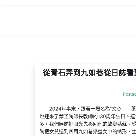
Skip
to
content
從青石弄到九如巷從日誌看
Poste
2024年事末，跟著一場名為“文心——
也迎來了葉圣陶師長教師的130周年生日。
多，我們無妨把眼光先移回他的故鄉姑蘇。
陶把女兒送到四周九如巷樂益女中的情形，