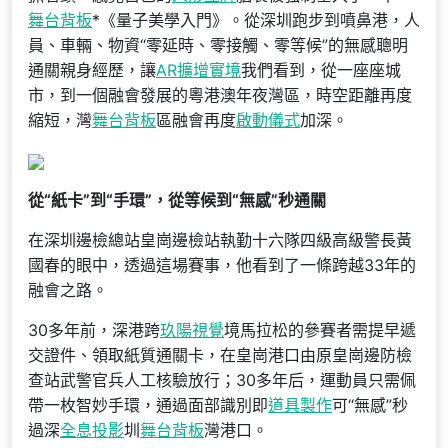
舞台背板
*《量子美學入門》。從深圳跑步到噴鼻港，人
員、車輛、物資“零延時、零接觸、零等候”的無感聰明
通關親身經歷，讓
AR擴增實境
我們看到，從一座座城
市，到一個融會發展的粵港澳年夜灣區，時空距離再度
縮短，灣
舞台背板
區融會再度
啟動儀式
加深。
從“紙卡”到“手環”，從等候到“無感”秒通關
在深圳邊檢總站皇崗邊檢站執勤十六隊四級高級警長黃
國春的眼中，透過這場賽事，他看到了一條跨越33年的
融會之路。
30多年前，深港跨
玖陽視覺
境馬拉松的參賽者需提早遞
交證件、領取紙質通關卡，在皇崗港口由原皇崗邊防檢
查站武警官兵人工核驗放行；30多年后，運動員只需佩
帶一枚智妙手環，通過面部識別即
道具製作
可“無感”秒
過深
全息投影
圳
舞台背板
灣港口。