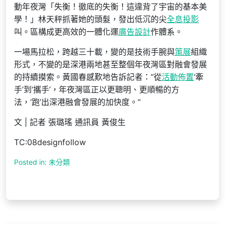
動年夜灣「失衡！徹底的失衡！這違背了宇宙的基本美
學！」林天秤抓著她的頭髮，發出低沉的尖
全息投影
叫。區構成更高效的一體化運
廣告設計
作體系。
一場馬拉松，跨越三十載，變的是技術手腕與
策展
組織
形式，不變的是深港兩地甚至整個年夜灣區對融會發展
的持續摸索。黃國春感歎地告訴記者：“從
活動佈置
‘牽
手’到‘攜手’，年夜灣區正以更聰明、更順暢的方
法，‘跑’出深港融會發展的加快度。“
文 | 記者 張璐瑤 通訊員 黃俊生
TC:08designfollow
Posted in: 未分類