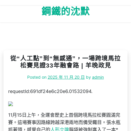
Skip
鋼鐵的沈默
to
content
從“人工點”到“無感通”，一場跨境馬拉
松賽見證33年融會路 | 羊晚政見
Posted on
2025 年 11 月 20 日
by
admin
requestId:691df24e6c20e6.01532094.
11月15日上午，全運會歷史上首個跨境馬拉松賽圓滿完
賽。這場賽事因路線跨越深港兩地而備受矚目。張水瓶
抓著頭，感覺自己的
人形立牌
腦袋被強制塞入了一本*