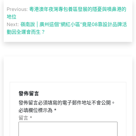
文
Previous:
粵港澳年夜灣專包養區發展的隱憂與噴鼻港的
章
地位
導
Next:
嶺南說 | 廣州這個“網紅小區”竟是08靠設計品牌活
動因全運會而生？
覽
發佈留言
發佈留言必須填寫的電子郵件地址不會公開。
必填欄位標示為
*
留言
*