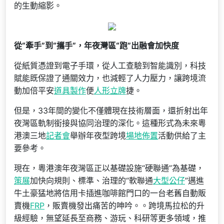
的生動縮影。
從“牽手”到“攜手”，年夜灣區“跑”出融會加快度
從紙質憑證到電子手環，從人工查驗到智能識別，科技
賦能既保證了通關效力，也減輕了人力壓力，讓跨境流
動加倍平安
道具製作
便
人形立牌
捷。
但是，33年間的變化不僅體現在技術層面，還折射出年
夜灣區軌制銜接與協同治理的深化。這種形式為未來粵
港澳三地
記者會
舉辦年夜型跨境
場地佈置
活動供給了主
要參考。
現在，粵港澳年夜灣區正以基礎設施“硬聯通”為基礎，
策展
加快向規則、標準、治理的“軟聯通
大型公仔
”邁進
牛土豪猛地將信用卡插進咖啡館門口的一台老舊自動販
賣機
FRP
，販賣機發出痛苦的呻吟。。跨境馬拉松的升
級經驗，無望延長至商務、游玩、科研等更多領域，推