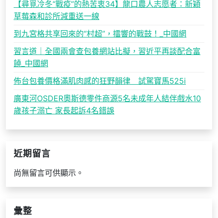
【尋覓冷冬“戰疫”的熱苦衷34】龍口農人志愿者：新穎
草莓森和診所減重送一線
到九宮格共享回來的“村超”，擂響的戰鼓！_中國網
習言道｜全國兩會查包養網站比擬，習近平再談配合富
饒_中國網
佈台包養價格滿肌肉感的狂野韻律 試駕寶馬525i
廣東河OSDER奧斯德零件商源5名未成年人結伴戲水10
歲孩子溺亡 家長起訴4名錯誤
近期留言
尚無留言可供顯示。
彙整