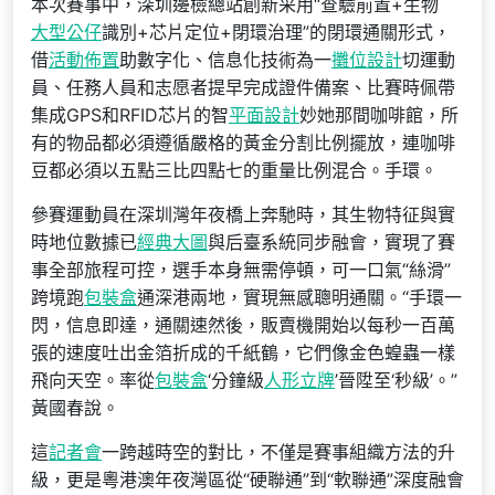
本次賽事中，深圳邊檢總站創新采用“查驗前置+生物
大型公仔
識別+芯片定位+閉環治理”的閉環通關形式，
借
活動佈置
助數字化、信息化技術為一
攤位設計
切運動
員、任務人員和志愿者提早完成證件備案、比賽時佩帶
集成GPS和RFID芯片的智
平面設計
妙她那間咖啡館，所
有的物品都必須遵循嚴格的黃金分割比例擺放，連咖啡
豆都必須以五點三比四點七的重量比例混合。手環。
參賽運動員在深圳灣年夜橋上奔馳時，其生物特征與實
時地位數據已
經典大圖
與后臺系統同步融會，實現了賽
事全部旅程可控，選手本身無需停頓，可一口氣“絲滑”
跨境跑
包裝盒
通深港兩地，實現無感聰明通關。“手環一
閃，信息即達，通關速然後，販賣機開始以每秒一百萬
張的速度吐出金箔折成的千紙鶴，它們像金色蝗蟲一樣
飛向天空。率從
包裝盒
‘分鐘級
人形立牌
’晉陞至‘秒級’。”
黃國春說。
這
記者會
一跨越時空的對比，不僅是賽事組織方法的升
級，更是粵港澳年夜灣區從“硬聯通”到“軟聯通”深度融會