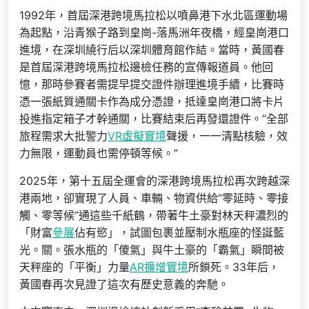
1992年，首屆深港跨境馬拉松以噴鼻港下水北區運動場
為起點，沿青猴子路到皇崗-落馬洲年夜橋，經皇崗港口
進境，在深圳繞行后以深圳體育館作結。當時，黃國春
是首屆深港跨境馬拉松邊檢任務的宣傳報道員。他回
憶，那時參賽者需提早提交證件辦理進境手續，比賽時
憑一張紙質通關卡作為成分憑證，抵達皇崗港口將卡片
投進指定箱子才幹通關，比賽結束后再發還證件。“全部
旅程需求大批警力
VR虛擬實境
聲援，一一清點核驗，效
力無限，運動員也需停頓等候。”
2025年，第十五屆全運會的深港跨境馬拉松再次跨越深
港兩地，卻實現了人員、車輛、物資供給“零延時、零接
觸、零等候”通這些千紙鶴，帶著牛土豪對林天秤濃烈的
「財富
參展
佔有慾」，試圖包裹並壓制水瓶座的怪誕藍
光。關。張水瓶的「傻氣」與牛土豪的「霸氣」瞬間被
天秤座的「平衡」力量
AR擴增實境
所鎖死。33年后，
黃國春再次見證了這次有歷史意義的奔馳。