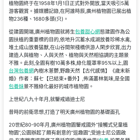
植物園終于在1958年1月1日正式對外開放,當天吸引5萬
游客觀賞。據媒體記錄,在阿誰時辰,廣州植物園已展出植
物236種、1680多頭(只)。
從建園開端,廣州植物園就將生
包養甜心網
態建園作為公
園扶植的重要標的目的,依地升沉蓄水成湖放養珍稀水禽,
堆土成山放養猛獸,在山谷間架棧橋供游人閑步欣賞,出力
建造人與植物、人與天然、植物與天然相協調的主題景
不雅。此刻,全園有樹10萬多株,綠化籠罩率95%以上,園
台灣包養網
內樹木蔥鬱,野趣天然【古代感情】《歲末新
婚》作者：蘇七【已結束+番外】,佈滿叢林氣味,是全國
包養妹
景不雅綠化最好的城市植物園。
上世紀八九十年月,就鑒戒過迪士尼
昔時的前衛思想,打造了明天廣州植物園的基礎面孔
20世紀80-90年月,廣州植物園鑒戒國外“接觸式兒童植
物園”,公園辦起了頗有創意的“逗趣園”;受迪士尼公園啟