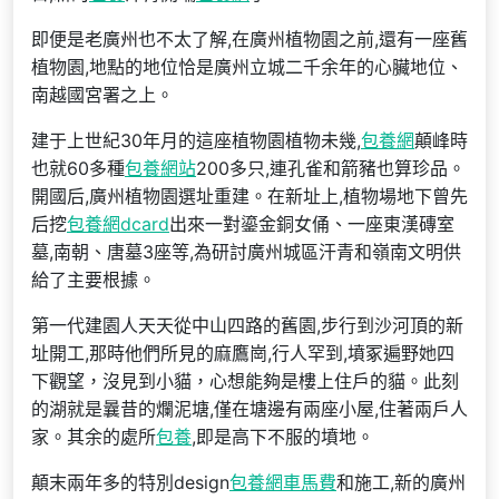
即便是老廣州也不太了解,在廣州植物園之前,還有一座舊
植物園,地點的地位恰是廣州立城二千余年的心臟地位、
南越國宮署之上。
建于上世紀30年月的這座植物園植物未幾,
包養網
顛峰時
也就60多種
包養網站
200多只,連孔雀和箭豬也算珍品。
開國后,廣州植物園選址重建。在新址上,植物場地下曾先
后挖
包養網dcard
出來一對鎏金銅女俑、一座東漢磚室
墓,南朝、唐墓3座等,為研討廣州城區汗青和嶺南文明供
給了主要根據。
第一代建園人天天從中山四路的舊園,步行到沙河頂的新
址開工,那時他們所見的麻鷹崗,行人罕到,墳冢遍野她四
下觀望，沒見到小貓，心想能夠是樓上住戶的貓。此刻
的湖就是曩昔的爛泥塘,僅在塘邊有兩座小屋,住著兩戶人
家。其余的處所
包養
,即是高下不服的墳地。
顛末兩年多的特別design
包養網車馬費
和施工,新的廣州