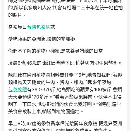
師見到的植物園基礎面孔,基礎是上世紀八九十年月構成
的,所以良多廣州人家中,會有相隔二三十年在統一地位拍
的照片。
豢養員日
台灣包養網
誌
愛吃蘋果的亞洲象,怯懦的非洲獅
你們不了解的植物小機密,是豢養員諳練的日常
凌晨6時,46歲的陳紅臻準時下班,忙著切肉切生果熬粥。
陳紅臻在廣州植物園飼料間任務了6年,她告知我們:“猛獸
類植物天天耗費的牛肉、豬肉、雞肉加起來年夜約
包養軟體
有360-370斤,給鳥類吃的蘋果有100多斤,魚類
天天要預備170多斤。”看著這些瓜果鮮肉,小伙伴不由得
咽了一下口水,“嗯,植物們的伙食比我好啊。”9時前,這些
美食會被裝上車,輸送到植物園遍地。
早上8時,47歲的豢養員李偉光離開年夜象館,把幾只亞洲
象引到室外的空位之后,開端掃除象房里面的衛生。