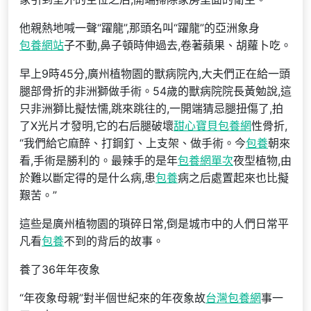
他親熱地喊一聲“躍龍”,那頭名叫“躍龍”的亞洲象身
包養網站
子不動,鼻子頓時伸過去,卷著蘋果、胡蘿卜吃。
早上9時45分,廣州植物園的獸病院內,大夫們正在給一頭
腿部骨折的非洲獅做手術。54歲的獸病院院長黃勉說,這
只非洲獅比擬怯懦,跳來跳往的,一開端猜忌腿扭傷了,拍
了X光片才發明,它的右后腿破壞
甜心寶貝包養網
性骨折,
“我們給它麻醉、打鋼釘、上支架、做手術。今
包養
朝來
看,手術是勝利的。最辣手的是年
包養網單次
夜型植物,由
於難以斷定得的是什么病,患
包養
病之后處置起來也比擬
艱苦。”
這些是廣州植物園的瑣碎日常,倒是城市中的人們日常平
凡看
包養
不到的背后的故事。
養了36年年夜象
“年夜象母親”對半個世紀來的年夜象故
台灣包養網
事一