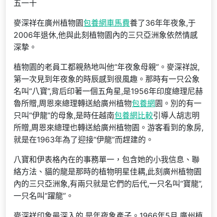
五一十
麥深祥在廣州植物園
包養網車馬費
養了36年年夜象,于
2006年退休,他與此刻植物園內的三只亞洲象依然情感
深摯。
植物園的老員工都親熱地叫他“年夜象母親”。麥深祥說,
第一次見到年夜象的時辰感到很風趣。那時有一只公象
名叫“八寶”,背后印著一個五角星,是1956年印度總理尼赫
魯所贈,周恩來總理轉送給廣州植物
包養網
園。別的有一
只叫“伊龍”的母象,是時任越南
包養網比較
引導人胡志明
所贈,周恩來總理也轉送給廣州植物園。游客看到的象房,
就是在1963年為了迎接“伊龍”而趕建的。
八寶和伊表格內在的事務單一，包含她的小我信息、聯
絡方法、貓的龍是那時的植物明星佳耦,此刻廣州植物園
內的三只亞洲象,有兩只就是它們的后代,一只名叫“寶龍”,
一只名叫“躍龍”。
麥深祥印象最深入的,是年夜象產子。1966年5月,廣州植