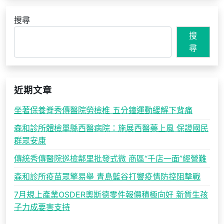
搜尋
搜
尋
近期文章
坐著保養脊秀傳醫院勞檢椎 五分鐘運動緩解下背痛
森和診所體檢單縣西醫病院：施展西醫藥上風 保證國民
群眾安康
傳統秀傳醫院巡檢鄰里批發式微 商區“千店一面”經營難
森和診所疫苗眾擎易舉 青島藍谷打響疫情防控阻擊戰
7月規上產業OSDER奧斯德零件報價積極向好 新質生孩
子力成要害支持