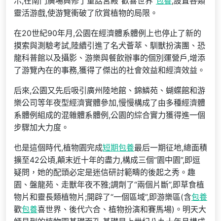
示,在南門廣場興修了童話宮殿“歡喜世界”
包養
,設置各類
靈活游戲,使游覽衝破了欣賞植物的局限。
在20世紀90年月,公園在經濟體系體例上也停止了新的
摸索與測驗考試,陸續引進了名犬薈萃、馴獸扮演團、恐
龍科普館以及攝影、游樂與餐飲辦事的個別運營戶,增添
了游覽內在的事務,獲得了傑出的社會效益和經濟效益。
后來,公園又先后吸引廣州陸地館、錦鱗苑、蝴蝶館和游
樂公司等年夜型經濟實體參加,慢慢構成了由多種經濟體
系體例組成的混雜體系體例,公園的綜合實力獲得進一個
步驟加大力度。
也是這個時代,植物園完成
短期包養
最后一期征地,總面積
擴至42公頃,顛末近十年的盡力,構成三個“園中園”,即逗
疑問，她的配頭必定是迷信研討範疇的後起之秀。趣
園、盤龍苑、走獸年夜不雅;調劑了“兩個片斷”,即草食植
物片和靈長類植物片;開辟了“一個區域”,即游樂區(含
包養
歡
包養
喜世界、後代六合、植物扮演和賽馬場)。明天大