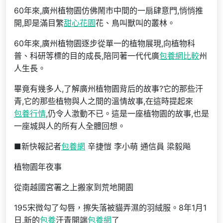
60年來,廣州植物園仿佛鬧市中間的一扇肆意門,悄悄推
開,即是滿目繁
甜心花園
花、鳥叫獸叫的叢林。
60年來,廣州植物園逐步從單一的植物展現,向植物科
普、科研等標的目的成長,陪同著一代代廣
包養網比較
州
人生長。
畢竟有幾多人,了解廣州植物園背后的故事?它的那些汗
青,它的那些植物與人之間的溫情故事,在這時提起來
包養行情
,仍令人激動不已。這是一座植物園的故事,也是
一座城與人的所有人全體回想。
■新快報記者
包養網
辛捷愷 李小萌 通信員 梁毅飚
植物園年夜事
從南越國宮署之上搬家到荒地開園
195宋微勾了勾唇，擦失落被貓弄濕的羽絨服。8年1月1
日,新的
包養
汗青開端
包養網
了