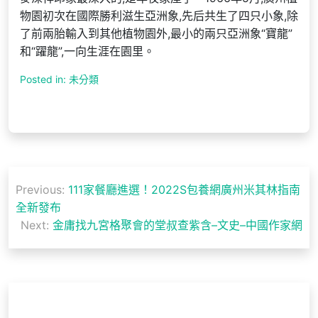
物園初次在國際勝利滋生亞洲象,先后共生了四只小象,除
了前兩胎輸入到其他植物園外,最小的兩只亞洲象“寶龍”
和“躍龍”,一向生涯在園里。
Posted in: 未分類
文
Previous:
111家餐廳進選！2022S包養網廣州米其林指南
章
全新發布
導
Next:
金庸找九宮格聚會的堂叔查紫含–文史–中國作家網
覽