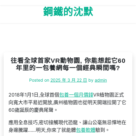
Skip
鋼鐵的沈默
to
content
往看全球首家VR動物園, 你能想起它60
年里的一包養網每一個經典瞬間嗎?
Posted on
2025 年 3 月 22 日
by
admin
2018年1月1日,全球首個
包養一個月價錢
VR植物園正式
向寬大市平易近開放,廣州植物園也從明天開端拉開了它
60歲誕辰的慶典尾聲。
應用全息技巧,密切接觸現代恐龍、讓山公毫無忌憚地在
身邊騰躍……明天,你來了就能體
包養軟體
驗到。