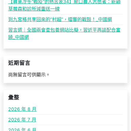
【尋覓冷冬“戰疫”的熱苦衷34】龍口農人志愿者：新穎
草莓森和診所減重送一線
到九宮格共享回來的“村超”，擂響的戰鼓！_中國網
習言道｜全國兩會查包養網站比擬，習近平再談配合富
饒_中國網
近期留言
尚無留言可供顯示。
彙整
2026 年 8 月
2026 年 7 月
2026 年 6 月