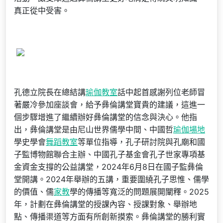
真正從中受害。
孔德立院長在總結講
瑜伽教室
話中起首感謝列位老師冒
著嚴冷參加座談會，給予彝倫講堂寶貴的建議，這進一
個步驟增進了繼續辦好彝倫講堂的信念與決心。他指
出，彝倫講堂是由尼山世界儒學中間、中國哲
瑜伽場地
學史學會
舞蹈教室
等單位指導，孔子研討院與孔廟和國
子監博物館聯合主辦、中國孔子基金會孔子世家專項基
金資金支撐的公益講堂，2024年6月8日在國子監彝倫
堂開講。2024年舉辦的五講，重要圍繞孔子思惟、儒學
的價值、儒
家教
學的傳播等寬泛的問題展開闡釋。2025
年，計劃在彝倫講堂的授課內容、授課對象、舉辦地
點、傳播渠道等方面有所創新摸索。彝倫講堂的勝利實