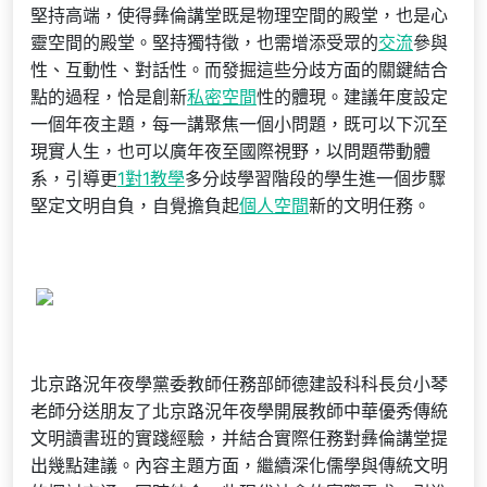
堅持高端，使得彝倫講堂既是物理空間的殿堂，也是心
靈空間的殿堂。堅持獨特徵，也需增添受眾的
交流
參與
性、互動性、對話性。而發掘這些分歧方面的關鍵結合
點的過程，恰是創新
私密空間
性的體現。建議年度設定
一個年夜主題，每一講聚焦一個小問題，既可以下沉至
現實人生，也可以廣年夜至國際視野，以問題帶動體
系，引導更
1對1教學
多分歧學習階段的學生進一個步驟
堅定文明自負，自覺擔負起
個人空間
新的文明任務。
北京路況年夜學黨委教師任務部師德建設科科長贠小琴
老師分送朋友了北京路況年夜學開展教師中華優秀傳統
文明讀書班的實踐經驗，并結合實際任務對彝倫講堂提
出幾點建議。內容主題方面，繼續深化儒學與傳統文明