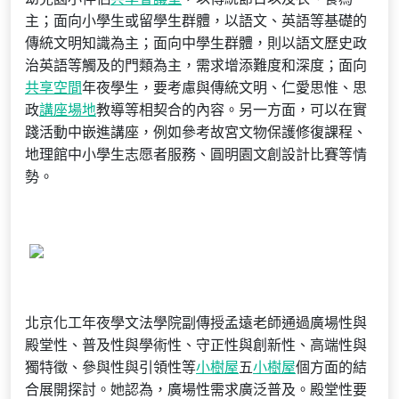
主；面向小學生或留學生群體，以語文、英語等基礎的
傳統文明知識為主；面向中學生群體，則以語文歷史政
治英語等觸及的門類為主，需求增添難度和深度；面向
共享空間
年夜學生，要考慮與傳統文明、仁愛思惟、思
政
講座場地
教導等相契合的內容。另一方面，可以在實
踐活動中嵌進講座，例如參考故宮文物保護修復課程、
地理館中小學生志愿者服務、圓明園文創設計比賽等情
勢。
北京化工年夜學文法學院副傳授孟遠老師通過廣場性與
殿堂性、普及性與學術性、守正性與創新性、高端性與
獨特徵、參與性與引領性等
小樹屋
五
小樹屋
個方面的結
合展開探討。她認為，廣場性需求廣泛普及。殿堂性要