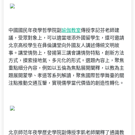
中國國民年夜學哲學院副
瑜伽教室
傳授李記芬老師建
議，受眾對象上，可以適當增添外國留學生，還可邀請
北京高校學生在彝倫講堂向外國友人講述傳統文明故
事。講堂情勢上，發揚第三講會講情勢特點，創新方法
方式，摸索接地氣、多元化的形式。選題內容上，聚焦
重點細分內容，例如以五倫為焦點展開闡釋，以教為主
題展開蒙學、孝道等系列解讀，聚焦國際哲學舞臺的關
注點推動交通互鑒，實現儒學當代價值的創造性轉化。
北京師范年夜學歷史學院副傳授李凱老師闡釋了通識教