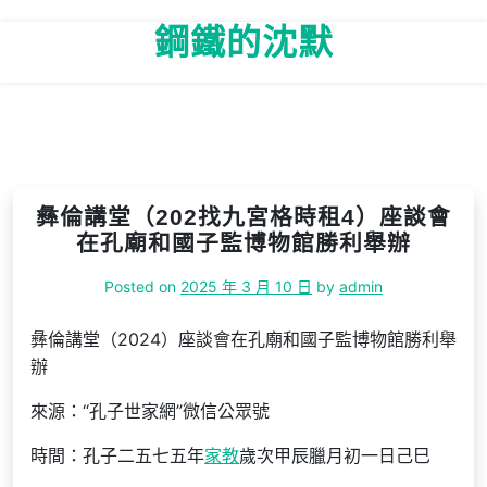
Skip
鋼鐵的沈默
to
content
彝倫講堂（202找九宮格時租4）座談會
在孔廟和國子監博物館勝利舉辦
Posted on
2025 年 3 月 10 日
by
admin
彝倫講堂（2024）座談會在孔廟和國子監博物館勝利舉
辦
來源：“孔子世家網”微信公眾號
時間：孔子二五七五年
家教
歲次甲辰臘月初一日己巳