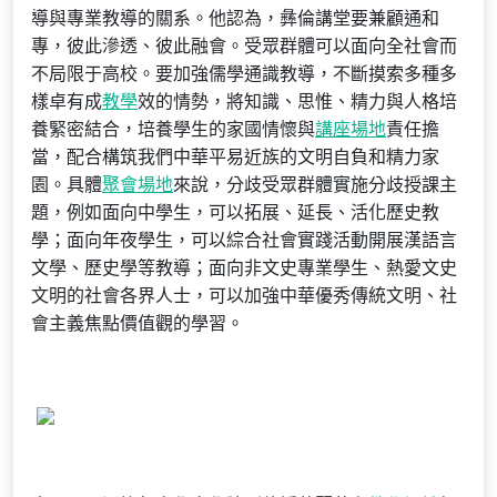
導與專業教導的關系。他認為，彝倫講堂要兼顧通和
專，彼此滲透、彼此融會。受眾群體可以面向全社會而
不局限于高校。要加強儒學通識教導，不斷摸索多種多
樣卓有成
教學
效的情勢，將知識、思惟、精力與人格培
養緊密結合，培養學生的家國情懷與
講座場地
責任擔
當，配合構筑我們中華平易近族的文明自負和精力家
園。具體
聚會場地
來說，分歧受眾群體實施分歧授課主
題，例如面向中學生，可以拓展、延長、活化歷史教
學；面向年夜學生，可以綜合社會實踐活動開展漢語言
文學、歷史學等教導；面向非文史專業學生、熱愛文史
文明的社會各界人士，可以加強中華優秀傳統文明、社
會主義焦點價值觀的學習。