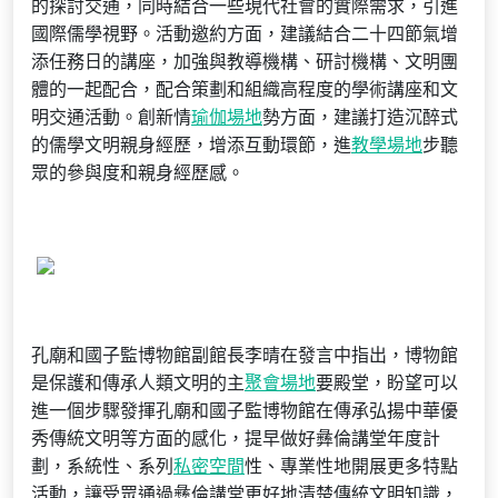
的探討交通，同時結合一些現代社會的實際需求，引進
國際儒學視野。活動邀約方面，建議結合二十四節氣增
添任務日的講座，加強與教導機構、研討機構、文明團
體的一起配合，配合策劃和組織高程度的學術講座和文
明交通活動。創新情
瑜伽場地
勢方面，建議打造沉醉式
的儒學文明親身經歷，增添互動環節，進
教學場地
步聽
眾的參與度和親身經歷感。
孔廟和國子監博物館副館長李晴在發言中指出，博物館
是保護和傳承人類文明的主
聚會場地
要殿堂，盼望可以
進一個步驟發揮孔廟和國子監博物館在傳承弘揚中華優
秀傳統文明等方面的感化，提早做好彝倫講堂年度計
劃，系統性、系列
私密空間
性、專業性地開展更多特點
活動，讓受眾通過彝倫講堂更好地清楚傳統文明知識，