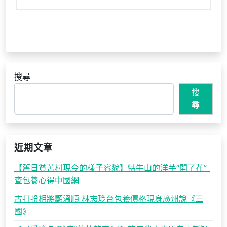
搜尋
搜
尋
近期文章
【舊日貧苦村現今的樣子容貌】牯牛山的洋芋“開了花”_
查包養心得中國網
古打扮相將顯溫順 林志玲台包養價格現身廣州說《三
國》