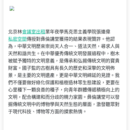
北京林
會議室出租
業年夜學馬克思主義學院張連偉
私密空間
傳授對彝倫講堂獲得的結果表現贊許。他認
為，中華文明歷來崇尚天人合一、道法天然，尋求人與
天然和諧共生。在中華優秀傳統文明發展過程中，樹木
被賦予獨特的文明意義，是傳承和弘揚傳統文明的寶貴
財富。國子監的古樹具有長久的歷史和深摯的文明佈
景，是主要的文明遺產，更是中華文明綿延的見證。我
們不僅要做好綠化保護和植樹造林等生態建設，更要在
心里種下一顆良善的種子，向青年群體傳遞積極向上的
文明，配合構建和而分歧的精力家園。彝倫講堂可以發
掘傳統文明中的博物學與天然生態的層面，激發聽眾對
于現代科技、博物等方面的摸索熱情。