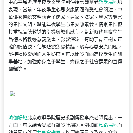
中心平易近族年夜學文學院副傳授萬麗華老
教學場地
師
表現，當前，年夜學生心思安康問題備受社會關注，中
華優秀傳統文明涵蓋了儒家、道家、法家、墨家等豐富
的思惟文明，賦能年夜學生心思安康素養。儒家思惟極
其重視品德教導的引導與教化感化，對新時代年夜學生
品德人格教導意義嚴重、影響深遠，有助于青年樹立正
確的價值觀，化解悲觀焦慮情緒，疏導心思安康問題，
堅持積極樂觀的人生態度。可以開設面向高校學生的研
學基地，加強修身之于學生，齊家之于社會群眾的宣傳
闡釋等。
瑜伽場地
北京教導學院歷史系副傳授李燕老師提出，一
方面，可以結合受眾群體設計課題。例如面
舞蹈場地
向
幼兒園小伴侶
共享會議室
，以傳統節日以及衣、食為