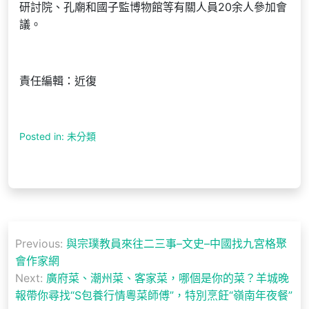
研討院、孔廟和國子監博物館等有關人員20余人參加會
議。
責任編輯：近復
Posted in: 未分類
文
Previous:
與宗璞教員來往二三事–文史–中國找九宮格聚
章
會作家網
導
Next:
廣府菜、潮州菜、客家菜，哪個是你的菜？羊城晚
報帶你尋找“S包養行情粵菜師傅”，特別烹飪“嶺南年夜餐”
覽