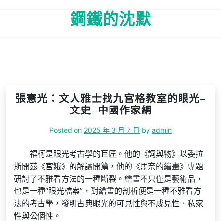
Skip
鋼鐵的沈默
to
content
張憲光：文人雅士找九宮格教室的眼光–
文史–中國作家網
Posted on
2025 年 3 月 7 日
by
admin
福柯是眼光考古學的巨匠。他的《詞與物》以委拉
斯開茲《宮娥》的解讀開篇，他的《馬奈的繪畫》專題
研討了不雅看方法的一種斷裂。繪畫不只僅是藝術品，
也是一種“眼光檔案”，對繪畫的剖析便是一種不雅看方
法的考古學，發明古典眼光的可見性與不成見性、私家
性與公個性。