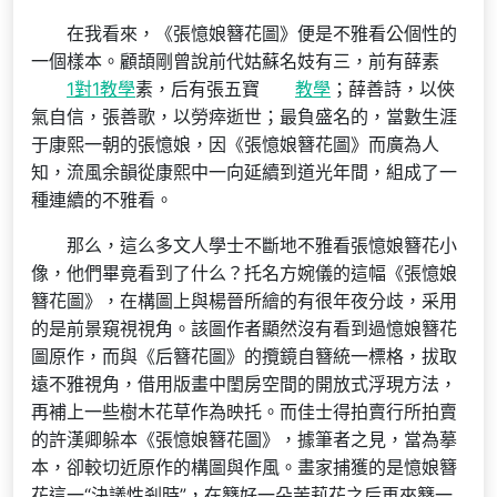
在我看來，《張憶娘簪花圖》便是不雅看公個性的
一個樣本。顧頡剛曾說前代姑蘇名妓有三，前有薛素
1對1教學
素，后有張五寶
教學
；薛善詩，以俠
氣自信，張善歌，以勞瘁逝世；最負盛名的，當數生涯
于康熙一朝的張憶娘，因《張憶娘簪花圖》而廣為人
知，流風余韻從康熙中一向延續到道光年間，組成了一
種連續的不雅看。
那么，這么多文人學士不斷地不雅看張憶娘簪花小
像，他們畢竟看到了什么？托名方婉儀的這幅《張憶娘
簪花圖》，在構圖上與楊晉所繪的有很年夜分歧，采用
的是前景窺視視角。該圖作者顯然沒有看到過憶娘簪花
圖原作，而與《后簪花圖》的攬鏡自簪統一標格，拔取
遠不雅視角，借用版畫中閨房空間的開放式浮現方法，
再補上一些樹木花草作為映托。而佳士得拍賣行所拍賣
的許漢卿躲本《張憶娘簪花圖》，據筆者之見，當為摹
本，卻較切近原作的構圖與作風。畫家捕獲的是憶娘簪
花這一“決議性剎時”，在簪好一朵茉莉花之后再來簪一