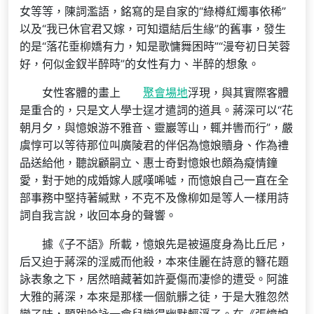
女等等，陳詞濫語，銘寫的是自家的“綠樽紅燭事依稀”
以及“我已休官君又嫁，可知還結后生緣”的舊事，發生
的是“落花垂柳嬌有力，知是歌慵舞困時”“漫夸初日芙蓉
好，何似金釵半醉時”的女性有力、半醉的想象。
女性客體的畫上
聚會場地
浮現，與其實際客體
是重合的，只是文人學士逞才遣詞的道具。蔣深可以“花
朝月夕，與憶娘游不雅音、靈巖等山，輒并轡而行”，嚴
虞惇可以等待那位叫廣陵君的伴侶為憶娘贖身、作為禮
品送給他，聽說顧嗣立、惠士奇對憶娘也頗為癡情鐘
愛，對于她的成婚嫁人感嘆唏噓，而憶娘自己一直在全
部事務中堅持著緘默，不克不及像柳如是等人一樣用詩
詞自我言說，收回本身的聲響。
據《子不語》所載，憶娘先是被逼度身為比丘尼，
后又迫于蔣深的淫威而他殺，本來佳麗在詩意的簪花題
詠表象之下，居然暗藏著如許憂傷而凄慘的遭受。阿誰
大雅的蔣深，本來是那樣一個骯髒之徒，于是大雅忽然