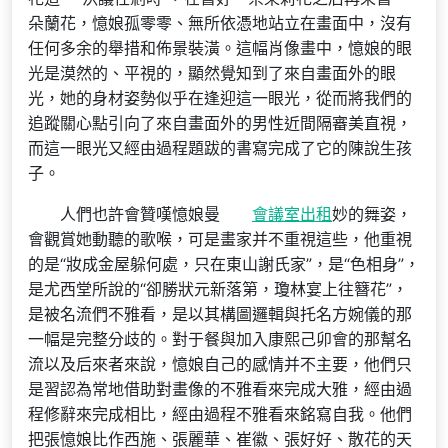
朵蘭花，憶娘孤零零、無所依憑地站立在畫面中，沒有
任何多余的舉措和佈景裝潢。這幅肖像畫中，憶娘的眼
光是漠然的、平視的，顯然覺知到了來自畫面外的眼
光，她的身材姿勢似乎在逢迎這一眼光，從而將我們的
追蹤關心點引向了來自畫面外的男性近間隔審美直視，
而這一眼光又經由過程題跋的書寫完成了它的陳說生孩
子。
人們也許會贊嘆憶娘曼
會議室出租
妙的舞姿，
會觀賞她動聽的歌喉，可是畫家并不重視這些，他重視
的是“妝成金屋躲何處，只在東山謝氏家”，是“色相身”，
是尤西堂所說的“卻勝狀元新落第，瓊林宴上往簪花”，
是被名流們不雅看，是以其構圖邏輯與托名方婉儀的那
一幅是完整分歧的。對于餐與加入康熙己卯會的那幫名
流以及后來者來說，憶娘自己的感情并不主要，他們只
是習認為常地借助對畫像的不雅看來完成大雅，經由過
程修辭來完成相比，經由過程不雅看來銘寫自我。他們
把張憶娘比作西施、張麗華、崔徽、張好好、散花的天