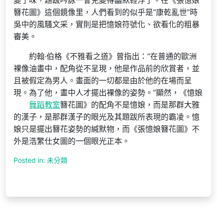
變了味，題跋吟詠一會兒變得幽默輕浮了。在《張憶娘
簪花圖》這個鏡像里，人們看到的似乎是“康乾亂世”時
吳中的風騷文采，實則是把憶娘符號化、欲看化的粗暴
審美。
約翰·伯格《不雅看之道》曾指出：“在普通的歐洲
裸像油畫中，配角從不呈現，他是作品前的欣賞者，並
且被假定為男人。畫面的一切都是由於他的在場而呈
現。為了他，畫中人才擺出裸像的姿勢。”顯然，《憶娘
舞蹈教室
簪花圖》的配角不是憶娘，而是那群大雅
的漢子，是那群漢子的眼光及其題跋所表現的霸凌。憶
娘只是擺出簪花姿勢的緘默物，而《張憶娘簪花圖》不
外是浩繁仕女圖的一個眼光正本。
Posted in: 未分類