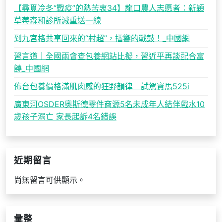
【尋覓冷冬“戰疫”的熱苦衷34】龍口農人志愿者：新穎
草莓森和診所減重送一線
到九宮格共享回來的“村超”，擂響的戰鼓！_中國網
習言道｜全國兩會查包養網站比擬，習近平再談配合富
饒_中國網
佈台包養價格滿肌肉感的狂野韻律 試駕寶馬525i
廣東河OSDER奧斯德零件商源5名未成年人結伴戲水10
歲孩子溺亡 家長起訴4名錯誤
近期留言
尚無留言可供顯示。
彙整