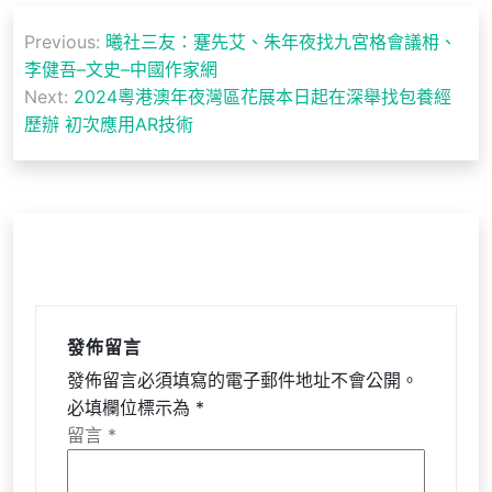
文
Previous:
曦社三友：蹇先艾、朱年夜找九宮格會議枏、
章
李健吾–文史–中國作家網
導
Next:
2024粵港澳年夜灣區花展本日起在深舉找包養經
歷辦 初次應用AR技術
覽
發佈留言
發佈留言必須填寫的電子郵件地址不會公開。
必填欄位標示為
*
留言
*