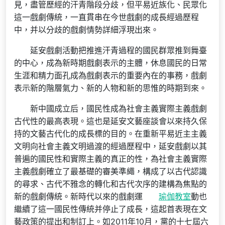
見，盡管歷經的汗青階段分歧，但平易近族化、民眾化
這一戲劇傳統，一直貫串在今世戲劇的成長經過歷程
中，并以分歧的戲劇情勢詳細浮現出來。
延安戲劇活動把推進汗青過程的國民群眾推到舞臺
的中心，成為新時期戲劇表示的主體，休息國民的日常
生涯和精力面孔成為戲劇表示的重要內在的事務，戲劇
表示新的階層氣力、新的人物和新的思惟的時期到來。
新中國成立后，國民性成為社會主義實際主義戲劇
古代性的最高表現。這也是延安文藝座談會以來持久保
持的文藝古代化的成長標的目的。在重新平易近主主義
文明向社會主義文明過渡的經過歷程中，延安戲劇以其
普遍的國民性和實際主義的真正的性，為社會主義實際
主義戲劇確立了最基礎的審美準繩，構成了以古代認識
的尋求、古代不雅念的轉化和古代次序的建構為焦點的
新的戲劇傳統。新時代以來的戲劇運
瑜伽教室
動也
繼續了這一國民性傳統并停止了成長，這起首表現在文
藝政策的提出和制訂上。如2011年10月，黨的十七屆六