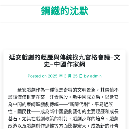
Skip
鋼鐵的沈默
to
content
延安戲劇的經歷與傳統找九宮格會議–文
史–中國作家網
Posted on
2025 年 3 月 25 日
by
admin
延安戲劇作為一種很是奇特的文明景象，其價值不
該該僅僅框定在某一汗青階段。新中國成立后，以延安
為中間的束縛區戲劇傳統——“新陳代謝”、平易近族
性、國民性——成為新中國戲劇藝術的主要經歷和成長
基石，尤其在戲劇政策的制訂、戲劇步隊的培育、戲劇
改造以及戲劇創作思惟等方面影響宏大，成為新的汗青