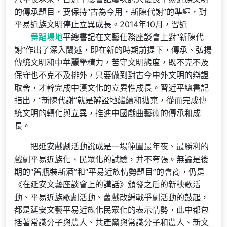
的傳承題目，要保持“古為今用，新陳代謝”的準繩，對
平易近族文明停止立異成長。2014年10月，習近
舞蹈場地
平總書記在文藝任務座談會上對“新陳代
謝”作出了深入闡述，即在新的時期前提下，傳承、弘揚
傳統文明和中華麗學精力，苦守文明態度，既不克不及
保守也不克不及排外，只要做到對古今中外文明的辯證
取舍，才幹完成中漢文化的立異性成長。習近平總書記
指出，“新陳代謝”就是辯證地繼續和拋棄，從而完成傳
統文明的轉化與立異，推進中國戲曲藝術的傳承和成
長。
把延安戲劇活動說成是一場範圍最年夜、最勝利的
戲劇平易近族化、民眾化的試驗，并不夸張。無論是後
期的“舊瓶裝新酒”和“平易近族情勢題目”的會商，仍是
《在延安文藝座談會上的講話》頒發之后的新秧歌活
動、平易近族歌劇活動、舊戲改編戰爭劇活動的鼓起，
都是延安文藝平易近族化民眾化的表示情勢，此中都包
括著常識分子與農人、共產黨與常識分子和農人、新文