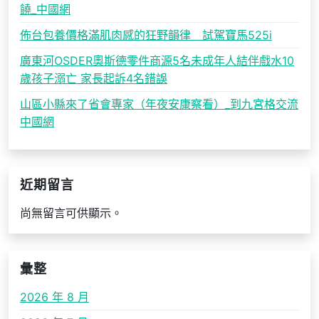
饒_中國網
佈台包養價格滿肌肉感的狂野韻律 試駕寶馬525i
廣東河OSDER奧斯德零件商源5名未成年人結伴戲水10
歲孩子溺亡 家長起訴4名錯誤
山區小縣來了省會專家（年夜安康察看）_到九宮格交流
中國網
近期留言
尚無留言可供顯示。
彙整
2026 年 8 月