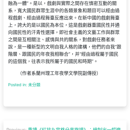
融為一體”。是以，戲劇與實際之間存在慎密互動的關
系，寬大國民群眾生涯中的各類景象和題目可以經由過
程戲劇、經由過程舞臺反應出來。在新中國的戲劇舞臺
上，誇大的是以國民為本位，這是戲劇器重國民性并通
向國民性的汗青性選擇，即社會主義的文藝工作與群眾
之間是互相關注、感情與共的關系，對戲劇任務者來
說，是一種新型的文明自我人格的建構，他們的自我“跟
階層、跟國民的年夜我相聯合”，并“經由過程屬于國民
的這個我，往表示我所屬于的國民和時期”。
（作者系蘭州理工年夜學文學院副傳授）
Posted in: 未分類
文
Previous:
重讀《紅找九宮格分享旗譜》：繪制出一幅遼