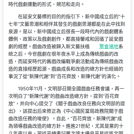
時代戲劇運動的形式、規范和走向。
在延安文藝標的目的的指引下，新中國成立后的“十
七年”文藝思潮和相伴其發生的戲劇思潮都能在此中找到
泉源。是以，新中國成立后很長一段時代內的戲劇體系
體例、政策以及戲劇創作，都直接鑒戒和因循了延安戲
劇的經歷。戲曲改造被歸入新文藝扶植
聚會場地
系
統之后，今世戲劇在很年夜水平上成為傳統戲曲的改
造，而延安時代的舊戲改編戰爭劇活動成為傳統戲曲改
造的直接經歷起源，戲曲成長和改造的總方針也經過的
事況了從“新陳代謝”到“百花齊放，新陳代謝”的演化。
1950年11月，文明部召開全國戲曲任務會議，再一
次明白了“新陳代謝”的戲曲改造總方針，提到“百花齊
放”，并向中心提交了《關于戲曲改良任務向文明部的提
出》，該提出后來修正為《中心國民當局政務院關于戲
曲改造任務的唆使》。自此，“百花齊放，新陳代謝”成
為領導戲曲改造的總方針。進進21世紀，尤其是黨的十
八年夜以來，習近平總書記屢次誇大優良平易近族文明