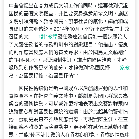
中全會提出在鼎力成長文明工作的同時，還要做到保證
國民的基礎文明權益，并且要安身進步前輩文明，施展
文明引領時髦、教導國民、辦事社會的感化，繼續和成
長優良的文明傳統。2014年10月，習近平總書記在北京
召開的文
1對1教學
藝任務座談會長進一個步驟誇大
了文藝任務者的義務和辦事的對象題目。他指出，優良
的創作應當反應人們的審美尋求，由於國民是文藝創作
的“泉源死水”，只要深刻生涯，謙虛向國民進修，才幹
吸取到創作所需求的養分，才幹做到“為國民抒
家教
寫、為國民抒懷、為國民抒情”。
國民性傳統仍是新中國成立以后戲劇運動的思惟和
實際資本。在社會主義文藝中，戲劇是與國民群眾最為
契合的藝術情勢，可以或許更好地表現出文藝對群眾的
追蹤關心和對國民性傳統的繼續，由於比起其他藝術情
勢，戲劇更為直不雅地反應實際、再現實際生涯，在直
接面臨不雅眾的表演運動中，更不難在感情上感動不雅
眾，并能“使不計其數的人在異樣的印象、異樣的情感中