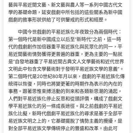
藝與平易近間文藝、新文藝與農人等一系列中國古代文
學的基礎命題，延安戲劇中所包括的這些關系為新中國
戲劇的敘事形狀供給了可供鑒戒的形式和經歷。
中國今世戲劇的平易近族化年夜致分為兩個時代：
第一個時代是新中國成立以后至“新時代”之前，這一時
代的戲劇創作加倍器重平易近族化與民眾化的同一，平
易近間藝術情勢獲得更普遍的器重，更為主要的一點就
是“自發地器重了平易近間古典文人文學藝術和近代世界
文明此中包含文學藝術對于發明平易近族文學的意義”。
第二個時代是20世紀80年月以來，戲劇的平易近族化傳
統得以恢復，同時也將變更著的時期作為表示的內在的
事務。跟著思惟束縛活動的到來和各類新思潮的涌起，
人們對平易近族化停止反思和從頭評價，構成了戲劇文
學平易近族化的另一條成長途徑。與之前戲劇的平易近
族化比擬，新時代戲劇平易近族化的尋求是基于全部平
易近族文明之上的，它基礎擺脫了情勢主義的攪擾，是
對全部平易近族文學傳統停止的豐盛和改革。由此可