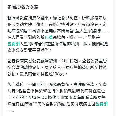
圖/廣東省公安廳
新冠肺炎疫情忽然襲來，從社會見防控、衝擊涉疫守法
犯法到助力停工復產，在路況檢討站、年夜街冷巷、定
點病院和居平易近小區無處不閃現著“差人藍”的身影……
在人們看不到的監所
包養
高墻內，還有一支“隱形差
包養網
人藍”步隊苦守在監所防疫的特別一線。他們就是
廣東公安監管平易近警。
記者從廣東省公安廳清楚到，2月1日起，全省公安監管
場合啟動戰機會制，周全落實平易近警輪番駐所全封鎖
執勤，最長的苦守職位達108天。
苦守職位、不問回期，面臨高負荷、高強度任務，全省
共有6名監管平易近警在持久封鎖執勤時代病倒在職位
上，有的至今還在ICU挽救；汕頭市澄海區看管所女警
陳桂真在持續35天的全封鎖執勤后突發疾病往世
包養網
……