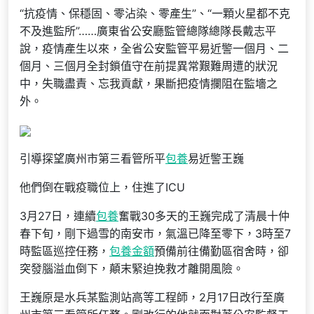
“抗疫情、保穩固、零沾染、零產生”、“一顆火星都不克
不及進監所”……廣東省公安廳監管總隊總隊長戴志平
說，疫情產生以來，全省公安監管平易近警一個月、二
個月、三個月全封鎖值守在前提異常艱難周遭的狀況
中，失職盡責、忘我貢獻，果斷把疫情攔阻在監墻之
外。
引導探望廣州市第三看管所平
包養
易近警王巍
他們倒在戰疫職位上，住進了ICU
3月27日，連續
包養
奮戰30多天的王巍完成了清晨十仲
春下旬，剛下過雪的南安市，氣溫已降至零下，3時至7
時監區巡控任務，
包養金額
預備前往備勤區宿舍時，卻
突發腦溢血倒下，顛末緊迫挽救才離開風險。
王巍原是水兵某監測站高等工程師，2月17日改行至廣