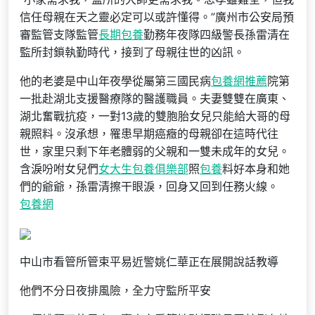
信任母親在天之靈必定可以或許懂得。”廣州市公安局預
審監管支隊監管
長期包養
勤務年夜隊四級警長孫雷清在
監所封鎖執勤時代，接到了母親往世的凶訊。
他的老婆是中山年夜學從屬第三國民病
包養網推薦
院第
一批赴湖北支援醫療隊的醫護職員。夫妻雙雙在廣東、
湖北奮戰抗疫，一對13歲的雙胞胎女兒只能給大哥的母
親照料。沒承想，罹患早期癌癥的母親卻在這時代往
世，家里只剩下年老體弱的父親和一雙未成年的女兒。
含淚吩咐女兒們
女大生包養俱樂部
照
包養
料好本身和她
們的爺爺，孫雷清擦干眼淚，回身又回到任務火線。
包養網
中山市看管所管束平易近警姚仁華正在展開說話教導
他們不分日夜排風險，全力守監所平安