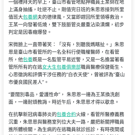
一個禮拜天的早上，臺山市看管地點押職員王某倒在地
上滿身抽搐，吐逆不止。剛值完日班的朱思恩接到所里
值班大
包養網
夫的德律風，又當即趕回所里領導救治。
王某一向發著低燒，雙下肢脈管炎嚴重沾染潰爛，初步
判定是因毒癮爆發。
宋微臉上一直帶著笑：「沒有，別聽我媽瞎扯。」朱思
恩是臺山市看管所的一名全科行使職權醫師，在看管
所，他
包養
既是一名監管平易近警，又是一名擔當著看
管所所有的在逃
女大生包養俱樂部
職員醫療保健衛生、
心思徵詢和評價干涉任務的“白衣天使”，曾被評為“臺山
市優良國民差人”。
“要闊別毒品，愛護性命”， 朱思恩一邊為王某換洗創
面，一邊耐煩教誨。時近午后，朱思恩才得以歇息。
在抗擊新冠病毒肺炎的
包養合約
火線，看管所醫療義務
沉重，朱思恩與醫務室列位大夫一路，嚴把新關押職員
進所體檢關，為生病的在逃職員就診巡診，有時夜間或