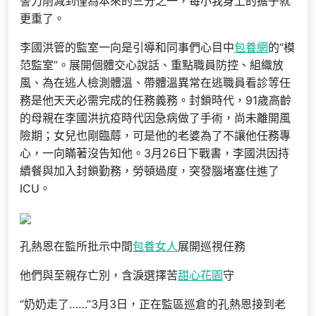
警力削減到僅為本來的三分之一，每小我身上的擔子就
更重了。
李國洪管的監室一向是引導和同事們心目中
包養網
的“模
范監室”。展開個體交心說話、重點職員防控、組織放
風、為在逃人檢測體溫、帶體溫異常在逃職員看診等任
務是他天天必需完成的任務義務。封鎖時代，91歲高齡
的母親在李國洪抗疫時代因急病做了手術，尚未離開風
險期；女兒也剛臨蓐，可是他的老婆為了不讓他任務專
心，一向瞞著沒告知他。3月26日下戰書，李國洪因持
續餐與加入封鎖勤務，勞頓過度，突發腦堵塞住進了
ICU。
孔熱恩在監所批示中間
包養女人
展開巡視任務
他們與至親存亡別，含淚選擇苦
甜心花園
守
“奶奶走了……”3月3日，正在監區巡倉的孔熱恩接到老