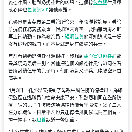
婆德律風，聽到奶奶往世的凶訊。這個德
包養網
律風讓
貳心碎也
包養網VIP
讓他兩難。
孔熱恩是東莞市第二看管所管束一年夜隊教誨員。看管
所抗疫任務義務嚴重，假如歸去奔喪，要隔離兩周才幹
再上崗執勤。作為教誨員，
短期包養
他深知這就是一場
沒有硝煙的戰鬥，而本身就是身在疆場的兵士。
年前看到奶奶時身材還很好，沒想到
甜心寶貝包養網
那
是與奶奶最后一別。當他把這個凶訊德律風告知同在看
管所封鎖值守的兒子時，他們這對父子兵只能隔空捧首
痛哭。
4月3日，孔熱恩又接到了母親中風住院的德律風，為確
保監區在逃職員的性命安康平安，孔熱恩和同在監所防
疫一線的兒子孔俊晞決議選擇持續苦守職位。父子二人
在分歧職位，日常平凡也只能德律風問候或隔空相看，
揮一揮手，默
包養
默道一聲保重。
“小家需求我，監所的大師更需求我。忠孝雖難全，但我