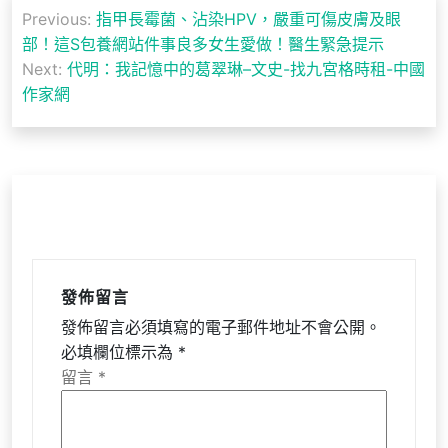
文
Previous:
指甲長霉菌、沾染HPV，嚴重可傷皮膚及眼
章
部！這S包養網站件事良多女生愛做！醫生緊急提示
導
Next:
代明：我記憶中的葛翠琳–文史-找九宮格時租-中國
作家網
覽
發佈留言
發佈留言必須填寫的電子郵件地址不會公開。
必填欄位標示為
*
留言
*