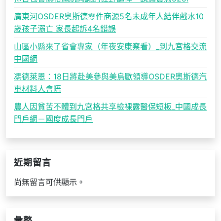
廣東河OSDER奧斯德零件商源5名未成年人結伴戲水10
歲孩子溺亡 家長起訴4名錯誤
山區小縣來了省會專家（年夜安康察看）_到九宮格交流
中國網
馮德萊恩：18日將赴美參與美烏歐領導OSDER奧斯德汽
車材料人會晤
農人因貧苦不體到九宮格共享檢裸露醫保短板_中國成長
門戶網－國度成長門戶
近期留言
尚無留言可供顯示。