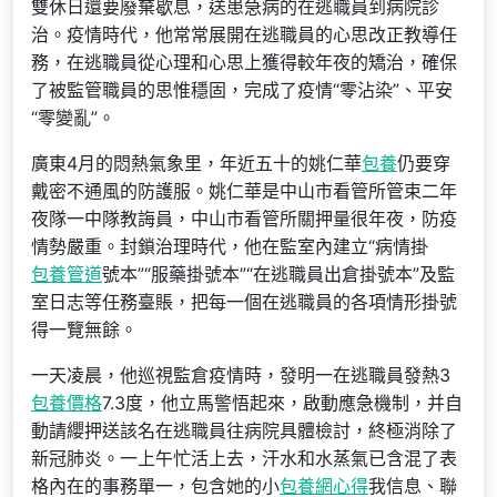
雙休日還要廢棄歇息，送患急病的在逃職員到病院診
治。疫情時代，他常常展開在逃職員的心思改正教導任
務，在逃職員從心理和心思上獲得較年夜的矯治，確保
了被監管職員的思惟穩固，完成了疫情“零沾染”、平安
“零變亂”。
廣東4月的悶熱氣象里，年近五十的姚仁華
包養
仍要穿
戴密不通風的防護服。姚仁華是中山市看管所管束二年
夜隊一中隊教誨員，中山市看管所關押量很年夜，防疫
情勢嚴重。封鎖治理時代，他在監室內建立“病情掛
包養管道
號本”“服藥掛號本”“在逃職員出倉掛號本”及監
室日志等任務臺賬，把每一個在逃職員的各項情形掛號
得一覽無餘。
一天凌晨，他巡視監倉疫情時，發明一在逃職員發熱3
包養價格
7.3度，他立馬警悟起來，啟動應急機制，并自
動請纓押送該名在逃職員往病院具體檢討，終極消除了
新冠肺炎。一上午忙活上去，汗水和水蒸氣已含混了表
格內在的事務單一，包含她的小
包養網心得
我信息、聯