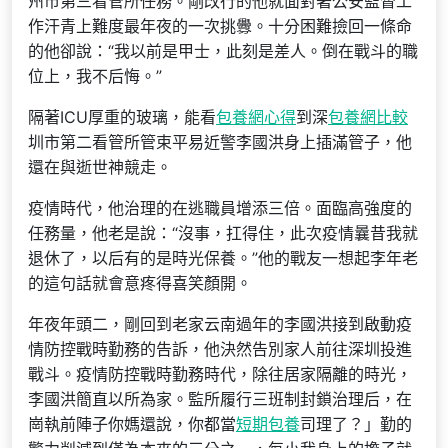
州市第三看管所任務。剛改行的他就面對著公安監督工
作汗青上難度最年夜的一次挑釁。十分困難撿回一條命
的他卻說：“我以前是甲士，此刻是差人。倒在戰斗的職
位上，我不后悔。”
隔著ICU厚重的玻璃，能看
包養網心得
到深
包養網比較
圳市第二看管所管束平易近警李國洪身上插滿管子，他
還在與逝世神競走。
疫情時代，他治理的在逃職員增添三倍。面臨高強度的
任務量，他老是說：“沒事，扛得住，此次疫情曩昔我就
退休了，以后有的是時光保養。”他的戰友一想起李年老
的這句話就會意疼得喜笑顏開。
年夜年頭二，剛回到老家云南過年的李國洪接到啟動疫
情防控戰時勤務的告訴，他決然告別家人前往深圳投進
戰斗。疫情防控戰時勤務時代，除往居家隔離的時光，
李國洪簡直以所為家。監所履行三班制封鎖治理后，在
崗執前陣子你媽還說，你都當
短期包養
司理了？」勤的