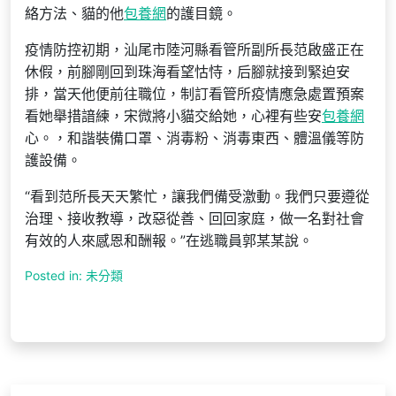
絡方法、貓的他
包養網
的護目鏡。
疫情防控初期，汕尾市陸河縣看管所副所長范啟盛正在
休假，前腳剛回到珠海看望怙恃，后腳就接到緊迫安
排，當天他便前往職位，制訂看管所疫情應急處置預案
看她舉措諳練，宋微將小貓交給她，心裡有些安
包養網
心。，和諧裝備口罩、消毒粉、消毒東西、體溫儀等防
護設備。
“看到范所長天天繁忙，讓我們備受激動。我們只要遵從
治理、接收教導，改惡從善、回回家庭，做一名對社會
有效的人來感恩和酬報。”在逃職員郭某某說。
Posted in: 未分類