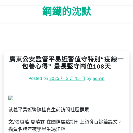
Skip
鋼鐵的沈默
to
content
廣東公安監管平易近警值守特別“疫線一
包養心得” 最長堅守崗位108天
Posted on
2025 年 3 月 15 日
by
admin
就義平易近警陳桂真生前訪問社區群眾
文/張璐瑤 夏曉露 在國際焦點期刊上頒發百餘篇論文，
擔負名牌年夜學畢生馮江雁