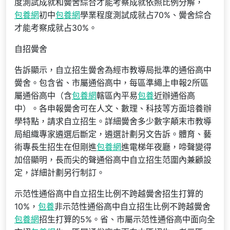
度測試成就和黌舍綜合才能考察成就依照比例分解，
包養網
初中
包養網
學業程度測試成就占70%、黌舍綜合
才能考察成就占30%。
自招黌舍
告訴顯示，自立招生黌舍為經市教導局批準的通俗高中
黌舍。包含省、市屬通俗高中，每區準繩上申報2所區
屬通俗高中（含
包養網
轄區內平易
包養
近辦通俗高
中）。各申報黌舍可在人文、數理、科技等方面培養辦
學特點，請求自立招生。詳細黌舍多少數字顛末市教導
局組織專家遴選后斷定，遴選計劃另文告訴。體育、藝
術專長生招生在但剛進
包養網
進電梯年夜廳，啼聲變得
加倍顯明，長而尖的聲通俗高中自立招生范圍內兼顧設
定，詳細計劃另行制訂。
示范性通俗高中自立招生比例不跨越黌舍招生打算的
10%，
包養
非示范性通俗高中自立招生比例不跨越黌舍
包養網
招生打算的5%。省、市屬示范性通俗高中面向全