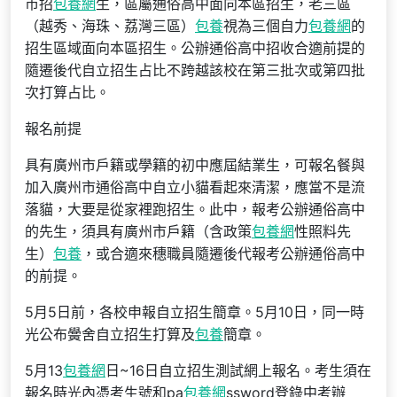
市招
包養網
生，區屬通俗高中面向本區招生，老三區
（越秀、海珠、荔灣三區）
包養
視為三個自力
包養網
的
招生區域面向本區招生。公辦通俗高中招收合適前提的
隨遷後代自立招生占比不跨越該校在第三批次或第四批
次打算占比。
報名前提
具有廣州市戶籍或學籍的初中應屆結業生，可報名餐與
加入廣州市通俗高中自立小貓看起來清潔，應當不是流
落貓，大要是從家裡跑招生。此中，報考公辦通俗高中
的先生，須具有廣州市戶籍（含政策
包養網
性照料先
生）
包養
，或合適來穗職員隨遷後代報考公辦通俗高中
的前提。
5月5日前，各校申報自立招生簡章。5月10日，同一時
光公布黌舍自立招生打算及
包養
簡章。
5月13
包養網
日~16日自立招生測試網上報名。考生須在
報名時光內憑考生號和pa
包養網
ssword登錄中考辦