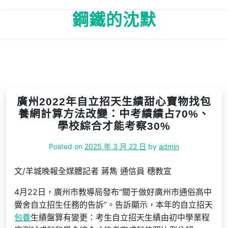
Skip
鋼鐵的沈默
to
content
廣州2022年自立招天生績甜心寶物找包
養網計算方法改變：中考績績占70%、
學校綜合才能考察30%
Posted on
2025 年 3 月 22 日
by
admin
文/羊城晚報全媒體記者 蔣雋 通信員 穗教宣
4月22日，廣州市教導局發布“關于做好廣州市通俗高中
黌舍自立招生任務的告訴”。告訴顯示，本年的自立招天
包養
生績盤算有變更：考生自立招天生績由初中學業程