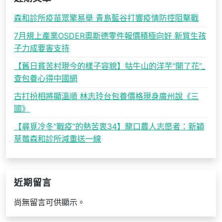
森和診所疫苗眾擎易舉 青島藍谷打響疫情防控阻擊戰
7月規上產業OSDER奧斯德零件報價積極向好 新質生孩
子力成要害支持
【舊日貧苦村現今的樣子容貌】牯牛山的洋芋“開了花”_
查包養心得中國網
古打扮相將顯溫順 林志玲台包養價格現身廣州說《三
國》
【尋覓冷冬“戰疫”的熱苦衷34】龍口農人志愿者：新穎
草莓森和診所減重送一線
近期留言
尚無留言可供顯示。