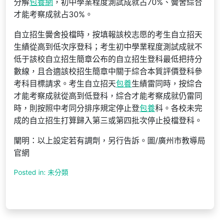
分解
包養網
，初中學業程度測試成就占70%、黌舍綜合
才能考察成就占30%。
自立招生黌舍投檔時，按填報該校志愿的考生自立招天
生績從高到低次序登科；考生初中學業程度測試成就不
低于該校自立招生簡章公布的自立招生登科最低把持分
數線，且合適該校招生簡章中關于綜合本質評價登科參
考科目標請求。考生自立招天
包養
生績雷同時，按綜合
才能考察成就從高到低登科，綜合才能考察成就仍雷同
時，則按照中考同分排序規定停止登
包養
科。各校未完
成的自立招生打算歸入第三或第四批次停止投檔登科。
闡明：以上設定若有調劑，另行告訴。圖/廣州市教導局
官網
Posted in: 未分類