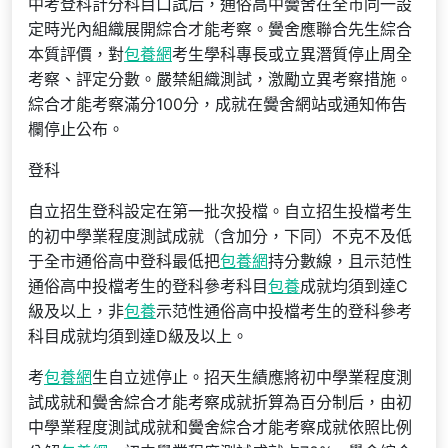
中考登科計分科目口試后，通俗高中黌舍在全市同一設
定時光內組織展開綜合才能考察。黌舍應聯合先生綜合
本質評價，對
包養網
考生學科專長或立異潛質停止周全
考察、評定分數。嚴禁組織測試，激勵立異考察措施。
綜合才能考察滿分100分，成就在黌舍網站或通知佈告
欄停止公布。
登科
自立招生登科設定在第一批次投檔。自立招生投檔考生
的初中學業程度測試成就（含加分，下同）不克不及低
于全市通俗高中登科最低把
包養網
持分數線，且示范性
通俗高中投檔考生的登科參考科目
包養
成就均須到達C
級及以上，非
包養
示范性通俗高中投檔考生的登科參考
科目成就均須到達D級及以上。
考
包養網
生自立述停止。招天生績應將初中學業程度測
試成就和黌舍綜合才能考察成就折算為百分制后，由初
中學業程度測試成就和黌舍綜合才能考察成就依照比例