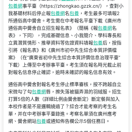
包養網
事平臺（https://zhongkao.gzzk.cn/），查對小
我基礎材料后停止報
包養網
名
包養
，考生最多可填報2
所通俗高中黌舍。考生需在中考報名平臺下載《廣州市
通俗高中黌舍自立招生報名表》（簡稱《報
包養網
名
表》，下同），完成基礎信息、小我簡介、學科專長和
立異潛質情形、推舉資料等佐證資料填報
包養
后，按指
引將《報名表》和《廣州市初中先生綜合本質評價檔
案》（在“廣東省初中先生綜合本質評價信息治理平臺”
下載）上傳至中考辦事平臺。考生須在報名時光截止前
對報名信息停止確認，逾時未確認的報名信息有效。
通俗高中黌舍對報名考生停止標準審核，按不跨越自立
宋微勾了勾
包養網
唇，擦失落被貓弄濕的羽絨服。招生
打算5倍的人數（詳細比例由黌舍斷定）斷定餐與加入
本校作者是不是邏輯繞過了？綜合才能考察的考生名
單，并在中考辦事平臺錄進。考察名單須在廣州應考
網、黌舍網站
包養
或通知佈告欄公示5個任務日。