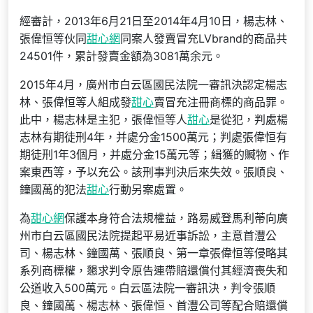
經審計，2013年6月21日至2014年4月10日，楊志林、
張偉恒等伙同
甜心網
同案人發賣冒充LVbrand的商品共
24501件，累計發賣金額為3081萬余元。
2015年4月，廣州市白云區國民法院一審訊決認定楊志
林、張偉恒等人組成發
甜心
賣冒充注冊商標的商品罪。
此中，楊志林是主犯，張偉恒等人
甜心
是從犯，判處楊
志林有期徒刑4年，并處分金1500萬元；判處張偉恒有
期徒刑1年3個月，并處分金15萬元等；緝獲的贓物、作
案東西等，予以充公。該刑事判決后來失效。張順良、
鐘國萬的犯法
甜心
行動另案處置。
為
甜心網
保護本身符合法規權益，路易威登馬利蒂向廣
州市白云區國民法院提起平易近事訴訟，主意首灃公
司、楊志林、鐘國萬、張順良、第一章張偉恒等侵略其
系列商標權，懇求判令原告連帶賠還償付其經濟喪失和
公道收入500萬元。白云區法院一審訊決，判令張順
良、鐘國萬、楊志林、張偉恒、首灃公司等配合賠還償