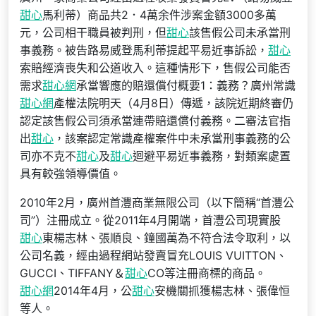
甜心
馬利蒂）商品共2．4萬余件涉案金額3000多萬
元，公司相干職員被判刑，但
甜心
該售假公司未承當刑
事義務。被告路易威登馬利蒂提起平易近事訴訟，
甜心
索賠經濟喪失和公道收入。這種情形下，售假公司能否
需求
甜心網
承當響應的賠還償付概要1：義務？廣州常識
甜心網
產權法院明天（4月8日）傳遞，該院近期終審仍
認定該售假公司須承當連帶賠還償付義務。二審法官指
出
甜心
，該案認定常識產權案件中未承當刑事義務的公
司亦不克不
甜心
及
甜心
迴避平易近事義務，對類案處置
具有較強領導價值。
2010年2月，廣州首灃商業無限公司（以下簡稱“首灃公
司”）注冊成立。從2011年4月開端，首灃公司現實股
甜心
東楊志林、張順良、鐘國萬為不符合法令取利，以
公司名義，經由過程網站發賣冒充LOUIS VUITTON、
GUCCI、TIFFANY＆
甜心
CO等注冊商標的商品。
甜心網
2014年4月，公
甜心
安機關抓獲楊志林、張偉恒
等人。