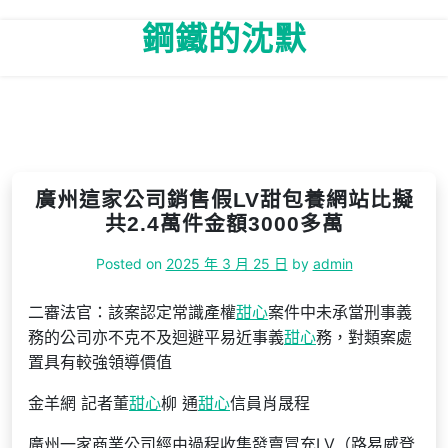
Skip
鋼鐵的沈默
to
content
廣州這家公司銷售假LV甜包養網站比擬
共2.4萬件金額3000多萬
Posted on
2025 年 3 月 25 日
by
admin
二審法官：該案認定常識產權
甜心
案件中未承當刑事義
務的公司亦不克不及迴避平易近事義
甜心
務，對類案處
置具有較強領導價值
金羊網 記者董
甜心
柳 通
甜心
信員肖晟程
廣州一家商業公司經由過程收集發賣冒充LV（路易威登