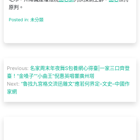
原判。
Posted in: 未分類
文
Previous:
名家周末年夜舞S包養網心得臺|一家三口齊登
章
臺！“金嗓子”“小曲王”倪惠英唱響廣州塔
導
Next:
“魯找九宮格交流迅雜文”應若何界定–文史–中國作
家網
覽