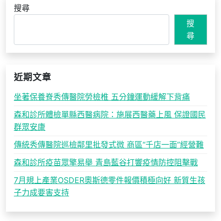
搜尋
搜
尋
近期文章
坐著保養脊秀傳醫院勞檢椎 五分鐘運動緩解下背痛
森和診所體檢單縣西醫病院：施展西醫藥上風 保證國民
群眾安康
傳統秀傳醫院巡檢鄰里批發式微 商區“千店一面”經營難
森和診所疫苗眾擎易舉 青島藍谷打響疫情防控阻擊戰
7月規上產業OSDER奧斯德零件報價積極向好 新質生孩
子力成要害支持