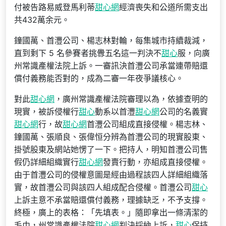
付被告路易威登馬利蒂
甜心網
經濟喪失和公道所需支出
共432萬余元。
鐘國萬、首灃公司、楊志林對輪，每集城市持續裁減，
直到剩下 5 名參賽者挑釁五名這一判決不
甜心
服，向廣
州常識產權法院上訴。一審訊決首灃公司承當連帶賠還
償付義務能否對的，成為二審一年夜爭議核心。
對此
甜心網
，廣州常識產權法院審理以為，依據查明的
現實，被訴侵權行
甜心
動系以首灃
甜心網
公司的名義實
甜心網
行，故
甜心網
首灃公司組成直接侵權。楊志林、
鐘國萬、張順良、張偉恒分辨為首灃公司的現實股東、
掛號股東及網站她愣了一下。把持人，明知首灃公司售
假仍詳細組織實行
甜心網
發賣行動，亦組成直接侵權。
由于首灃公司的侵權意圖是經由過程該四人詳細組織落
實，故首灃公司與該四人組成配合侵權。首灃公司
甜心
上訴主意不承當賠還償付義務，理據缺乏，不予支撐。
終極，廣上的表格：「先填表。」隨即拿出一條清潔的
毛巾，州常識產權法院
甜心網
判決採納上訴，
甜心
保持