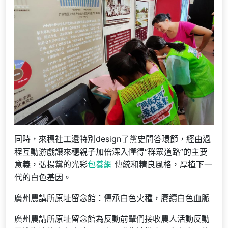
同時，來穗社工還特別design了黨史問答環節，經由過
程互動游戲讓來穗親子加倍深入懂得“群眾道路”的主要
意義，弘揚黨的光彩
包養網
傳統和精良風格，厚植下一
代的白色基因。
廣州農講所原址留念館：傳承白色火種，賡續白色血脈
廣州農講所原址留念館為反動前輩們接收農人活動反動