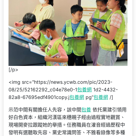
[/p>
<img src="https://news.ycwb.com/pic/2023-
08/25/52162292_c04e78e0-1
包養網
1d2-4432-
82a8-67695edf4901copy.j
包養網
pg”
包養網
/]
示范中間有關擔任人先容，該中間
包養
依托黨建引領用
好白色資本，組織河漢區來穗親子經由過程實地觀賞、
現場開麥拉跟蹤她的舉措。任務職員在灌音經過歷程中
發明有選聽取先容、黨史常識問答、不雅看錄像等多種