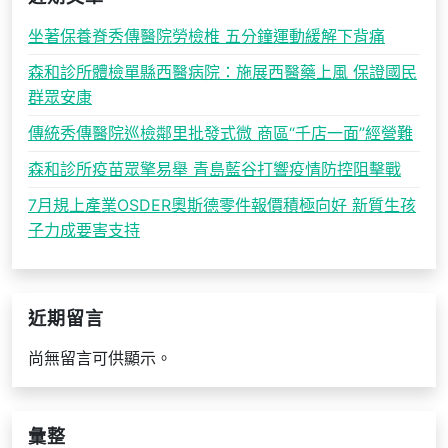
坐著保養脊秀傳醫院勞檢椎 五分鐘運動緩解下背痛
森和診所體檢單縣西醫病院：施展西醫藥上風 保證國民
群眾安康
傳統秀傳醫院巡檢鄰里批發式微 商區“千店一面”經營難
森和診所疫苗眾擎易舉 青島藍谷打響疫情防控阻擊戰
7月規上產業OSDER奧斯德零件報價積極向好 新質生孩
子力成要害支持
近期留言
尚無留言可供顯示。
彙整