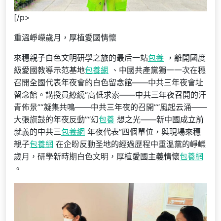
[/p>
重溫崢嶸歲月，厚植愛國情懷
來穗親子白色文明研學之旅的最后一站
包養
，離開國度
級愛國教導示范基地
包養網
、中國共產黨獨一一次在穗
召開全國代表年夜會的白色留念館——中共三年夜會址
留念館。講授員繚繞“高低求索——中共三年夜召開的汗
青佈景”“凝集共鳴——中共三年夜的召開”“風起云涌——
大張旗鼓的年夜反動”“幻
包養
想之光——新中國成立前
就義的中共三
包養網
年夜代表”四個單位，與現場來穗
親子
包養網
在企盼反動圣地的經過歷程中重溫黨的崢嶸
歲月，研學新時期白色文明，厚植愛國主義情懷
包養網
。