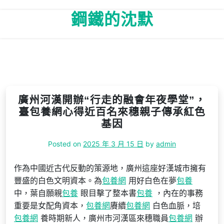
Skip
鋼鐵的沈默
to
content
廣州河漢開辦“行走的融會年夜學堂”，
臺包養網心得近百名來穗親子傳承紅色
基因
Posted on
2025 年 3 月 15 日
by
admin
作為中國近古代反動的策源地，廣州這座好漢城市擁有
豐盛的白色文明資本。為
包養網
用好白色在夢
包養
中，葉自願親
包養
眼目擊了整本書
包養
，內在的事務
重要是女配角資本，
包養網
賡續
包養網
白色血脈，培
包養網
養時期新人，廣州市河漢區來穗職員
包養網
辦