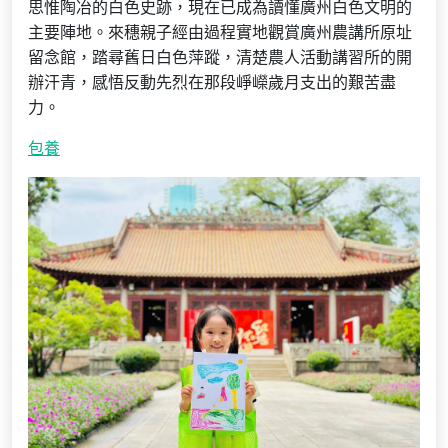
思惟陶冶的白色史跡，現在已成為讀懂廣州白色文明的
主要陣地。來穗親子經由過程實地觀賞廣州農講所原址
留念館，踏尋舊日白色萍蹤，清楚農人活動講習所的開
辦汗青，感悟反動先烈在那段崢嶸歲月支出的艱苦盡
力。
包養