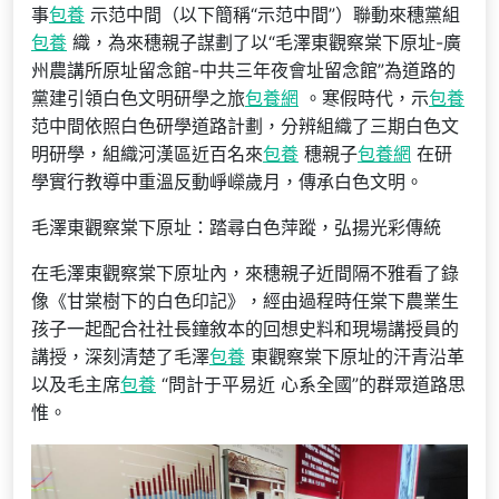
事
包養
示范中間（以下簡稱“示范中間”）聯動來穗黨組
包養
織，為來穗親子謀劃了以“毛澤東觀察棠下原址-廣
州農講所原址留念館-中共三年夜會址留念館”為道路的
黨建引領白色文明研學之旅
包養網
。寒假時代，示
包養
范中間依照白色研學道路計劃，分辨組織了三期白色文
明研學，組織河漢區近百名來
包養
穗親子
包養網
在研
學實行教導中重溫反動崢嶸歲月，傳承白色文明。
毛澤東觀察棠下原址：踏尋白色萍蹤，弘揚光彩傳統
在毛澤東觀察棠下原址內，來穗親子近間隔不雅看了錄
像《甘棠樹下的白色印記》，經由過程時任棠下農業生
孩子一起配合社社長鐘敘本的回想史料和現場講授員的
講授，深刻清楚了毛澤
包養
東觀察棠下原址的汗青沿革
以及毛主席
包養
“問計于平易近 心系全國”的群眾道路思
惟。