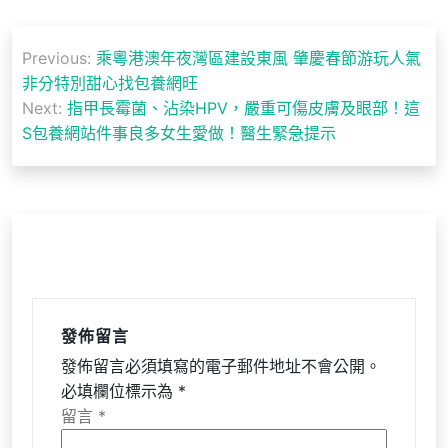
文
Previous:
乘粵港澳年夜灣區建設東風 肇慶春節游玩人氣
章
非分特別甜心找包養網旺
導
Next:
指甲長霉菌、沾染HPV，嚴重可傷皮膚及眼部！這
S包養網站件事良多女生愛做！醫生緊急提示
覽
發佈留言
發佈留言必須填寫的電子郵件地址不會公開。
必填欄位標示為
*
留言
*