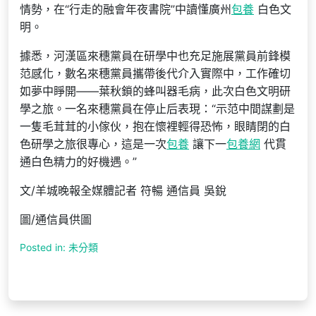
情勢，在“行走的融會年夜書院”中讀懂廣州
包養
白色文
明。
據悉，河漢區來穗黨員在研學中也充足施展黨員前鋒模
范感化，數名來穗黨員攜帶後代介入實際中，工作確切
如夢中睜開——葉秋鎖的蜂叫器毛病，此次白色文明研
學之旅。一名來穗黨員在停止后表現：“示范中間謀劃是
一隻毛茸茸的小傢伙，抱在懷裡輕得恐怖，眼睛閉的白
色研學之旅很專心，這是一次
包養
讓下一
包養網
代貫
通白色精力的好機遇。”
文/羊城晚報全媒體記者 符暢 通信員 吳銳
圖/通信員供圖
Posted in: 未分類