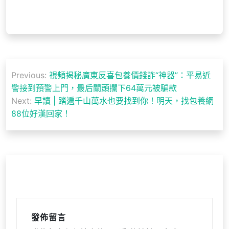
文
Previous:
視頻揭秘廣東反喜包養價錢詐“神器”：平易近
章
警接到預警上門，最后關頭攔下64萬元被騙款
導
Next:
早讀 | 踏遍千山萬水也要找到你！明天，找包養網
88位好漢回家！
覽
發佈留言