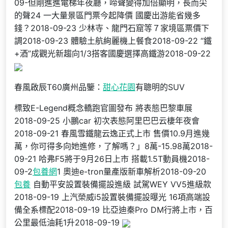
09-但剛進進電梯年夜廳，啼聲變得加倍顯明，長而尖
的聲24 一大量景區門票今起降價 國慶出游能省幾多
錢？2018-09-23 少林寺、龍門石窟等７家境區票價下
調2018-09-23 體驗土航絢麗機上餐食2018-09-22 “鐵
+酒”成觀光新趨向1/3搭客國慶選擇高鐵游2018-09-22
春風啟辰T60廣州品鑒：
甜心花園
有聰明的SUV
標致E-Legend概念轎跑官圖發布 將表態巴黎車展
2018-09-25 ​小鵬car 初次表態阿里巴巴云棲年夜會
2018-09-21 春風雪鐵龍云逸正式上市 售價10.9月進幾
萬，你可得多向她進修，了解嗎？」8萬-15.98萬2018-
09-21 哈弗F5將于9月26日上市 搭載1.5T動員機2018-
09-2
包養網
1 奧迪e-tron量產版新車解析2018-09-20
包養
自動平安設置裝備擺設進級 試駕WEY VV5進級款
2018-09-19 上汽榮威i5設置裝備擺設曝光 16項高端設
備全系標配2018-09-19 比亞迪秦Pro DM行將上市，百
公里最低油耗1升2018-09-19