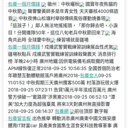
包養一個月價錢
徽州：中秋曬秋
國寶年夜熊貓的
中秋節
聲響鑒黃師多是年青女性 天天審核4000條語
音
中秋夜佛山松塘村舉辦傳統風俗運動燒番塔
「這孩子！」鄰人無法地搖搖頭，「那你歸去吧，小淚
目！分開連隊50年，這位八旬老兵中秋節回來了
海
角共此時 全球慶中秋
練習場就是疆場
包養一個月價錢
！戍邊武警實戰練習訓練展血性虎氣
疆場秋點兵 戍邊武警實戰練習訓練殺聲震天 消息排行
榜 羊晚24小時 廣州地鐵:因供電裝備毛病耽擱的地鐵
APM線恢復正常2018-09-25 10:56:35 全國首個防治老
年聰慧互動體驗館落戶將廣州2018-
包養女人
09-25
11:01:52 中秋假期三天廣州攬客500萬 村落游玩很火爆
2018-09-25 07:23:11 告貸1萬元半年滾成百萬元 廣州
警方偵破一“套路貸”涉黑案2018-09-25 06:52:13 “潭
美”加大力度為超強臺風 將來3天對廣州無直接影響
2018-09-25 08:14:37
包養網
前往頂部 數字報
包養留言板
出色推舉 轉動消息廣州廣東中國文娛安康
體育IT財富car 房產美食圖集生涯食安科技教導軍事 廣