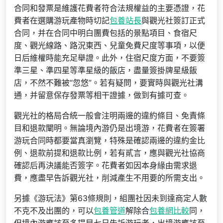
合同和發票是維護花費者符合法規權益的主要憑證，花
費者在選購游玩產物時切記
包養站長
與觀光社簽訂正式
合同，并在合同中明白團費包括的景點項目、食宿尺
度、觀光線路、路況東西、兒童免費尺度等事項，以便
日后維權時能充足舉證。此外，住宿尺度方面，不要簽
準三星、準四星等準星級的飯店，盡量簽掛牌星級飯
店，不然不難被“忽悠”。若有疑問，要實時與觀光社溝
通，并留意保存發票等相干證據，做到有據可查。
觀光社的格局合統一般會注明兩邊的違約條目、免責條
目和退款闡明。無論境內游仍是出境游，花費者在簽署
游玩合同時都要當真瀏覽，特殊是確認兩邊的違約金比
例、退款前提和退款比例，若有貳言，應與觀光社協商
確認后再決議能否簽字。花費者如因本身緣由需求退
費，應盡早告訴觀光社，削減產生不用要的所需支出。
另據《游玩法》第63條規則，組團社因未到達商定人數
不克不及出團的，可以
包養管道
解除合
包養網比較
同，