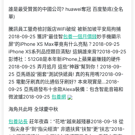
誰是最受贊賞的中國公司? huawei奪冠 百度墊底(全名
單)
騰訊員工獵奇檢討飯店WiFi破綻 被新加坡平安局拘捕
2018-09-25 獲評“最佳智
包養一個月價錢
妙手機顯示
屏”的iPhone XS Max畢竟有什么亮點？2018-09-25
iPhone XS系列品控題目清點! 這鍋誰來背?2018-09-25
彭博社：512GB是本年新iPhone上蘋果最賺錢的硬件
2018-09-25 弄月追月 這些“神器”幫到你！2018-09-
25 亞馬遜設“圈套”測試快遞員! 真的有用嗎?2018-09-
25 電動牙刷真的比通俗牙刷好? 本來現實是…2018-
09-25 亞馬遜發布十余款Alexa裝備：包含智能音箱和
微波爐2018-09-25
包養網
海角共此時 全球慶中秋
包養站長
莊年夜森：“花地”越來越殘暴2018-09-18 從
“指尖身手”到“指尖經濟” 非遺扶貧“扶智”更“扶志”2018-