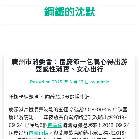
Skip
鋼鐵的沈默
to
content
廣州市消委會：國慶節一包養心得出游
要感性消費、安心出行
Posted on
2025 年 3 月 17 日
by
admin
托斯卡納艷陽下 陶醉翡冷翠的慢生涯
廣深港高鐵噴鼻港段的五個冷常識2018-09-25 中秋國
慶出游猜測：十年夜熱點自駕線路游玩攻略出爐2018-
09-24 巴厘島6個
包養網
清幽海灘邀您來！2018-09-24
國慶出行
包養行情
，與艾瓊漿店解鎖小眾目標地2018-