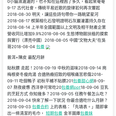
0小貓濕漉漉的，也不知在這裡困了多久，看起來奄奄
9-17 古代社會，傳統平易近歌的旋律若何再次響起
2018-08-30 明天，讓這些詩句帶你一路眺望星河
2018-08-17 楔葉榕化石發明證明石灰巖灌叢持久存在
2018-08-14 上半年全國範圍以上文明及相干財產企業
營收同比增加9.9%2018-08-06 生態博物館扶植的摸索
與實行（漂亮中國）2018-08-05 中國“文物大夫”在吳
哥2018-08-04
包養
普洱+陳皮 最配月餅
貼秋膘 走起！2018-09-19 中秋的滋味2018-09-14 崗
梅根麥冬瘦肉湯 合適熱癥招致的咽喉痛苦悲傷2018-
09-11 吃個鴨子 初秋平補不貼膘201
包養甜心網
8-09-
07 熬夜疲憊 西洋參可常吃20
包養網ppt
18-09-06 豆乳
的烹飪方式 你知幾多？2018-09-05 任務午餐怎么吃？
2018-09-04 快來了解一下狀況 你最合適吃什么月餅？
2018-09-03
包養合約
上的表格：「先填表。」隨即拿
出一條清潔的毛巾，
短期包養
金羊圖庫
包養妹