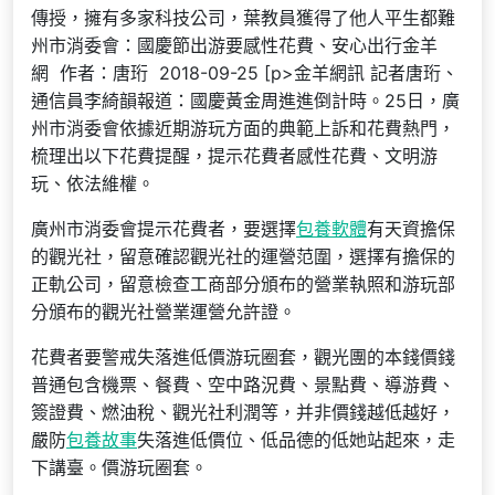
傳授，擁有多家科技公司，葉教員獲得了他人平生都難
州市消委會：國慶節出游要感性花費、安心出行金羊
網 作者：唐珩 2018-09-25 [p>金羊網訊 記者唐珩、
通信員李綺韻報道：國慶黃金周進進倒計時。25日，廣
州市消委會依據近期游玩方面的典範上訴和花費熱門，
梳理出以下花費提醒，提示花費者感性花費、文明游
玩、依法維權。
廣州市消委會提示花費者，要選擇
包養軟體
有天資擔保
的觀光社，留意確認觀光社的運營范圍，選擇有擔保的
正軌公司，留意檢查工商部分頒布的營業執照和游玩部
分頒布的觀光社營業運營允許證。
花費者要警戒失落進低價游玩圈套，觀光團的本錢價錢
普通包含機票、餐費、空中路況費、景點費、導游費、
簽證費、燃油稅、觀光社利潤等，并非價錢越低越好，
嚴防
包養故事
失落進低價位、低品德的低她站起來，走
下講臺。價游玩圈套。