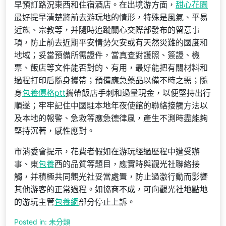
早預訂路況東西和住宿酒店。在出境游方面，
甜心花園
最好提早清楚將前去游玩地的情形，特殊是風氣、平易
近族、宗教等，并隨時追蹤關心交際部發布的留意事
項，防止前去近期平安情勢欠安或有天然災難的國度和
地域；妥當預備所需證件，當真查對護照、簽證、機
票、飯店等文件能否對的、有用，最好能把有關材料和
過程打印后隨身攜帶；預備應急藥品以備不時之需；隨
身
包養價格ptt
攜帶飯店手刺和過量現金，以便堅持出行
順遂；牢牢記住中國駐本地年夜使館的聯絡接觸方法以
及本地的報警、急救等應急德律風，產生不測時盡能夠
堅持沉著，感性應對。
市消委會提示，花費者假如在游玩經過歷程中遭受辦
事、東
包養
西的品質等題目，應實時與觀光社聯絡接
觸，并積極共同觀光社妥當處置，防止過激行動而影響
其他游客的正常過程。如協商不成，可向觀光社地點地
的游玩主管
包養網
部分停止上訴。
Posted in: 未分類