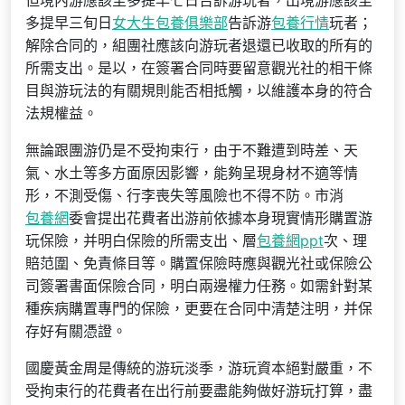
但境內游應該至多提早七日告訴游玩者，出境游應該至
多提早三旬日
女大生包養俱樂部
告訴游
包養行情
玩者；
解除合同的，組團社應該向游玩者退還已收取的所有的
所需支出。是以，在簽署合同時要留意觀光社的相干條
目與游玩法的有關規則能否相抵觸，以維護本身的符合
法規權益。
無論跟團游仍是不受拘束行，由于不難遭到時差、天
氣、水土等多方面原因影響，能夠呈現身材不適等情
形，不測受傷、行李喪失等風險也不得不防。市消
包養網
委會提出花費者出游前依據本身現實情形購置游
玩保險，并明白保險的所需支出、層
包養網ppt
次、理
賠范圍、免責條目等。購置保險時應與觀光社或保險公
司簽署書面保險合同，明白兩邊權力任務。如需針對某
種疾病購置專門的保險，更要在合同中清楚注明，并保
存好有關憑證。
國慶黃金周是傳統的游玩淡季，游玩資本絕對嚴重，不
受拘束行的花費者在出行前要盡能夠做好游玩打算，盡