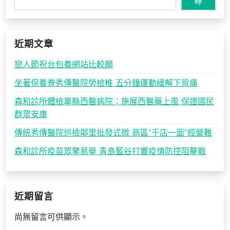
尋
近期文章
戀人節祝台包養網站比較願
坐著保養脊秀傳醫院勞檢椎 五分鐘運動緩解下背痛
森和診所體檢單縣西醫病院：施展西醫藥上風 保證國民
群眾安康
傳統秀傳醫院巡檢鄰里批發式微 商區“千店一面”經營難
森和診所疫苗眾擎易舉 青島藍谷打響疫情防控阻擊戰
近期留言
尚無留言可供顯示。