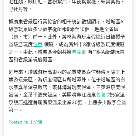
毛杜鵑、映山紅、宮粉紫荊、年夜葉紫薇、細葉紫薇、
野牡丹等。
據廣東省景區行業協會的相干統計數據顯示，增城區A
級游玩景區多少數字從8個增添至10個，進進全省區
（縣、市）前十。此外，叢林海游玩度假區近日被授予
省級游玩度
包養
假區，成為廣州市3家省級游玩度假區
之一。由此，增城區今朝共擁
包養網
有11個A級游玩景
區和省級游玩度假區。
近年來，增城游玩高東西的品質成長喜信頻傳。除了上
述游玩景區、游玩度假區有所增添外，位于增城區的白
水寨嘉華溫泉飯店、叢林海游玩度假區、三英溫泉度假
飯店、金葉子溫泉飯店、美麗噴鼻江溫泉
包養
城5家溫
泉飯店進選首屆廣東溫泉企業30強，上榜多少數字全省
第一。
Posted in: 未分類