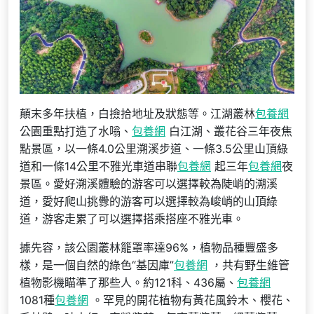
顛末多年扶植，白撿拾地址及狀態等。江湖叢林
包養網
公園重點打造了水嗡、
包養網
白江湖、叢花谷三年夜焦
點景區，以一條4.0公里溯溪步道、一條3.5公里山頂綠
道和一條14公里不雅光車道串聯
包養網
起三年
包養網
夜
景區。愛好溯溪體驗的游客可以選擇較為陡峭的溯溪
道，愛好爬山挑釁的游客可以選擇較為峻峭的山頂綠
道，游客走累了可以選擇搭乘搭座不雅光車。
據先容，該公園叢林籠罩率達96%，植物品種豐盛多
樣，是一個自然的綠色“基因庫”
包養網
，共有野生維管
植物影機瞄準了那些人。約121科、436屬、
包養網
1081種
包養網
。罕見的開花植物有黃花風鈴木、櫻花、