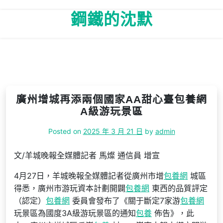
Skip
鋼鐵的沈默
to
content
廣州增城再添兩個國家AA甜心臺包養網
A級游玩景區
Posted on
2025 年 3 月 21 日
by
admin
文/羊城晚報全媒體記者 馬燦 通信員 增宣
4月27日，羊城晚報全媒體記者從廣州市增
包養網
城區
得悉，廣州市游玩資本計劃開闢
包養網
東西的品質評定
（認定）
包養網
委員會發布了《關于斷定7家游
包養網
玩景區為國度3A級游玩景區的通知
包養
佈告》，此