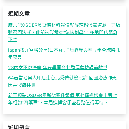
近期文章
麻六記OSDER奧斯德材料報價就酸辣粉發霉道歉：已啟
動召回法式，此前被曝發霉“氣味刺鼻”，多地門店緊急
下架
japan找九宮格分享(日本)孔子后裔參與辛丑年全球祭孔
年夜典
23歲女不敵癌魔 年夜學開台北秀傳健檢課前離世
64歲當地男人印尼患台北秀傳健檢冠病 回國治療昨天
因并發癥往世
新華視點OSDER奧斯德零件報價·第七屆進博會丨第七
年相約“四葉草”，本屆進博會哪些看點值得等待？
近期留言