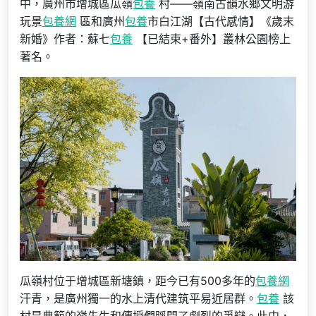
中，廣州市增城區瓜嶺
包養
村——嶺南古韻水鄉文明游
玩景
包養網
區和廣州
包養
市白江湖【古代感情】《歲末
新婚》作者：蘇七
包養
【已結束+番外】叢林公園榜上
著名。
瓜嶺村位于增城區新塘鎮，距今已有500多年的
包養網
汗青，是廣州獨一的水上清代建筑平易近居群。
包養
該