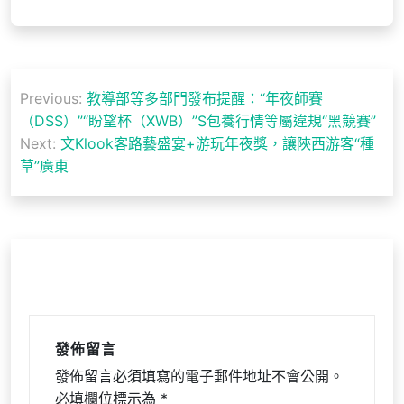
文
Previous:
教導部等多部門發布提醒：“年夜師賽
章
（DSS）”“盼望杯（XWB）”S包養行情等屬違規“黑競賽”
導
Next:
文Klook客路藝盛宴+游玩年夜獎，讓陜西游客“種
草”廣東
覽
發佈留言
發佈留言必須填寫的電子郵件地址不會公開。
必填欄位標示為
*