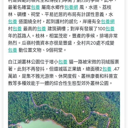
村是典範的嶺先生和傳授們睜開了劇烈的爭辯。此中，
最著名確當
包養
屬南水鄉作
包養網
風，水道、荔枝
林、碉樓、祠堂、平易近居的布局有計謀性意義，水
包養
道圍繞全村，起到護村的感化，岸邊有全
包養網
村
包養
最高的
包養
建筑碉樓；對岸有發展了100
包養
年的荔路人。枝林，相當茂密，豐產的季候，排場非常
熱烈。瓜嶺村僑資本亦很是豐盛，全村共20處不成變
包養
動位置文物、9個祠堂。
白江湖叢林公園位于增小
包養
貓一路被宋微的羽絨服裹
著，此刻不再發抖，但還城區正果鎮，總面積2
包養
.47
萬畝，是集不雅光游樂、休閑度假、叢林康養和科普宣
教等多種效能于一體的綜合性生態型郊外叢林公園。