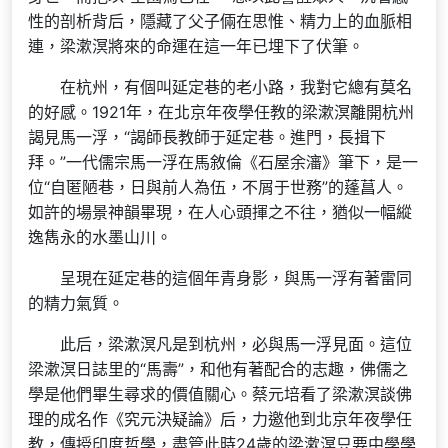
性的剖析背后，隱藏了父子倆在思惟、精力上的血脈相
連，梁漱溟將來的命運在這一年已埋下了伏筆。
在杭州，有個叫延定巷的老小路，我對它總有莫名
的好感。1921年，在北京年夜學任教的梁漱溟離開杭州
謁見馬一浮，“謁師長教師于延定巷。進門，長揖下
拜。”一代儒宗馬一浮在馬敘倫《石屋余瀋》筆下，是一
位“自匿陋巷，日與前人為伍，不屑于世務”的蓬菖人。
如許的場景神韻畢現，在人心頭揮之不往，猶似一幅縱
逸雋永的水墨山川。
呈現在延定巷的這個年青身影，與馬一浮有著雷同
的精力氣質。
此后，梁漱溟凡是到杭州，必與馬一浮見面。這位
梁漱溟日誌里的“馬壽”，和他有著配合的志趣，佛儒之
學是他們畢生尋求的價值關心。蔡元培看了梁漱溟談佛
理的成名作《究元決疑論》后，力邀他到北京年夜學任
教，傳授印度哲學，盡管此時24歲的梁漱溟只要中學學