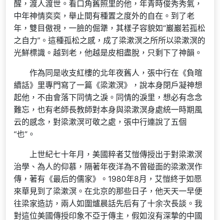
醒，渡人渡世。看口角舊照里的他，年青時俊秀秀氣，
中年神情奕奕，舉止間有種置之度外的自在。到了老
年，雙目傲視，一臉的倔犟，其樣子容貌如“巖巖若孤松
之自力”。這種孤松之感，成了梁漱溟之所所以梁漱溟的
光鮮標識。越到老，他越是皮相盡脫，只剩下了神韻。
作為同是收支紅樓的北年夜舊人，張中行在《負暄
續話》里專門寫了一篇《梁漱溟》，說本身閉戶凝神想
起他，不由會落下同情之淚。同情的淚里，想必有念念
難忘，也有老師長教師對本身與梁漱溟身處統一時期風
云的感念，對梁漱溟可敬之處，張中行連說了五個
“也”。
上世紀七十年月，美國粹者艾愷傳授出于對梁漱溟
治學、為人的仰慕，隔著年夜洋為不曾碰面的梁漱溟作
傳，著有《最后的儒家》。1980年8月，艾愷終于如愿
來華見到了梁漱溟。在北京的那些日子，他天天一早便
往梁家造訪，兩人如圍爐晨話先后有了十余次長談。我
對這位美國傳授印象不亞于傳主，假如沒有深摯的中國