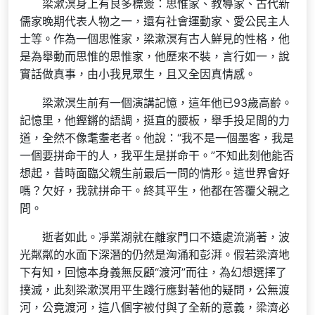
梁漱溟身上有良多標簽：思惟家、教導家、古代新
儒家晚期代表人物之一，還有社會運動家、愛公民主人
士等。作為一個思惟家，梁漱溟有古人鮮見的性格，他
是為舉動而思惟的思惟家，他歷來不裝，言行如一，說
實話做真事，由小我見眾生，且又全因真情感。
梁漱溟生前有一個演講記憶，這年他已93歲高齡。
記憶里，他鏗鏘的語調，挺直的腰板，舉手投足間的力
道，全然不像耄耋老者。他說：“我不是一個墨客，我是
一個要拼命干的人，我平生是拼命干。”不知此刻他能否
想起，昔時面臨父親生前最后一問的情形。這世界會好
嗎？欠好，我就拼命干。終其平生，他都在答覆父親之
問。
逝者如此。凈業湖就在離家門口不遠處流淌著，波
光粼粼的水面下深潛的仍然是洶涌和彭湃。假若梁濟地
下有知，回憶本身義無反顧“渡河”而往，為幻想選擇了
撲滅，此刻梁漱溟用平生踐行應對著他的疑問，公無渡
河，公竟渡河，這八個字被付與了全新的意義，梁濟必