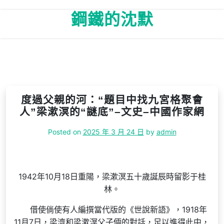
Skip
鋼鐵的沈默
to
content
度過父親的河：“題目中找九宮格聚會
人”梁漱溟的“謎底”–文史–中國作家網
Posted on
2025 年 3 月 24 日
by
admin
1942年10月18日重陽，梁漱溟五十歲誕辰時留影于桂
林。
借使倘使有人編撰當代版的《世說新語》，1918年
11月7日，梁濟和梁漱溟父子倆的對話，足以進得此中，