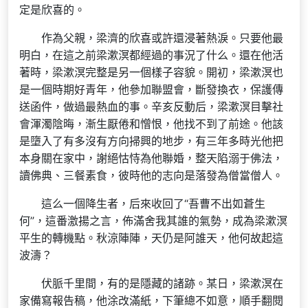
定是欣喜的。
作為父親，梁濟的欣喜或許還浸著熱淚。只要他最
明白，在這之前梁漱溟都經過的事況了什么。還在他活
著時，梁漱溟完整是另一個樣子容貌。開初，梁漱溟也
是一個時期好青年，他參加聯盟會，斷發換衣，保護傳
送函件，做過最熱血的事。辛亥反動后，梁漱溟目擊社
會渾濁陰晦，漸生厭倦和憎恨，他找不到了前途。他該
是墮入了有多沒有方向掃興的地步，有三年多時光他把
本身關在家中，謝絕怙恃為他聯婚，整天陷溺于佛法，
讀佛典、三餐素食，彼時他的志向是落發為僧當僧人。
這么一個降生者，后來收回了“吾曹不出如蒼生
何”，這番激揚之言，佈滿舍我其誰的氣勢，成為梁漱溟
平生的轉機點。秋涼陣陣，天仍是阿誰天，他何故起這
波濤？
伏脈千里間，有的是隱藏的諸跡。某日，梁漱溟在
家備寫報告稿，他涂改滿紙，下筆總不如意，順手翻閱