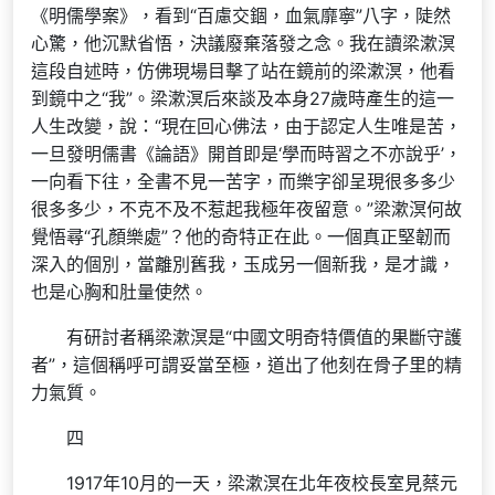
《明儒學案》，看到“百慮交錮，血氣靡寧”八字，陡然
心驚，他沉默省悟，決議廢棄落發之念。我在讀梁漱溟
這段自述時，仿佛現場目擊了站在鏡前的梁漱溟，他看
到鏡中之“我”。梁漱溟后來談及本身27歲時產生的這一
人生改變，說：“現在回心佛法，由于認定人生唯是苦，
一旦發明儒書《論語》開首即是‘學而時習之不亦說乎’，
一向看下往，全書不見一苦字，而樂字卻呈現很多多少
很多多少，不克不及不惹起我極年夜留意。”梁漱溟何故
覺悟尋“孔顏樂處”？他的奇特正在此。一個真正堅韌而
深入的個別，當離別舊我，玉成另一個新我，是才識，
也是心胸和肚量使然。
有研討者稱梁漱溟是“中國文明奇特價值的果斷守護
者”，這個稱呼可謂妥當至極，道出了他刻在骨子里的精
力氣質。
四
1917年10月的一天，梁漱溟在北年夜校長室見蔡元