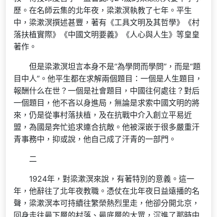
歷。在名師云集的北年夜，梁漱溟執教了七年。平生
中，梁漱溟撰述甚豐，著有《工具文明及其哲學》《村
落扶植實際》《中國文明要義》《人心與人生》等皇皇
著作。
但是梁漱溟坦言本身不是“為學問而學問”，而是“題
目中人”。他平生都在求解兩個題目：一個是人生題目，
報酬什么在世？一個是社會題目，中國往何處往？對后
一個題目，他不吝以身進局，無論是求索中國文明的將
來，仍是從事村落扶植，及在抗戰中介入創立平易近
盟，為國是奔忙追求連合抗敵。他被深嵌于很多嚴重汗
青事務中，抑或說，他自己成了汗青的一部門。
二
1924年，對梁漱溟來說，有著特別的意義。這一
年，他辭往了北年夜教職。憑仗在北年夜日益遠播的名
聲，梁漱溟本可持續往繁榮熱烈里走，他卻分開北京，
回身走往最下層的村落、最底層的大眾，沉進了那時中