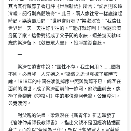
其言其行頗應了魯迅評《世說新語》所言：“記言則玄遠
冷峻，記行則高簡瑰奇”。此日，兩人像往常一樣議論起
時局，梁濟最后問：“世界會好嗎？”梁漱溟答：“我信任
世界是一天一天往好里往的。”“能好就好啊！”說罷梁濟
分開了家。這番對話成了父子間的永訣，還差幾天就60
歲的梁濟留下《敬告眾人書》，投凈業湖自殺。
一
梁濟在遺書中說：“國性不存，我生何用？……國將
不國，必自我一人先殉之。”梁濟之逝世震撼了那時言
論。1918年的中國在凌亂掉序中照舊動蕩不已，綿亙在
面前的濁世，成了梁濟面前的一條河，他決盡前去，像
極了漢樂府《箜篌引》中的那位渡河老翁，公無渡河，
公竟渡河。
對父親的決盡，梁漱溟在《新青年》雜志頒發了
《答陳仲甫師長教師書》，指出父親不是因經濟拮据而
身亡，而抱以“全國為己任”，想以此警醒眾人。沉著感