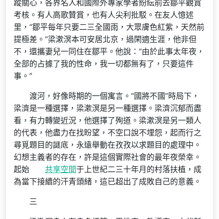
蹤關心，各界名人和國際外專家學者紛紜前去鄒平觀賞
考核。有人高歌贊賞，也有人尖利批駁。在友人憶述
里，“鄒平每年只要二三全國雨，大眾膚色紅紫，天然前
提極差。”梁漱溟本可安居北京，過閑適生涯，他非但
不，還攜妻兒一同住在鄒平。他說：“由於此事太年夜，
全部的占據了我的性命，我一切都無有了，只要這件
事。”
渡河，好像時期的一個寓言。“國將不國”時局下，
梁濟是一種選擇，梁漱溟是另一種選擇。梁濟沉郁而盡
看，有力轉變近況，他選擇了殉道。梁漱溟是另一類人
的代表，他盡力在找盼望，不空口說不埋怨，起而行之
尋覓題目的謎底，永遠舉動在孜孜以求題目的處理中。
幻想主義者的存在，許是這個實際社會的最年夜榮幸。
起始
共享空間
于上世紀二三十年月的村落扶植，成
為當下接續的汗青頭緒，這已超出了成敗自己的意義。
三