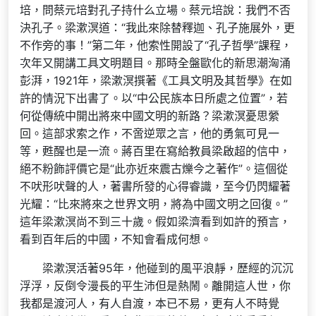
培，問蔡元培對孔子持什么立場。蔡元培說：我們不否
決孔子。梁漱溟道：“我此來除替釋迦、孔子施展外，更
不作旁的事！”第二年，他索性開設了“孔子哲學”課程，
次年又開講工具文明題目。那時全盤歐化的新思潮洶涌
彭湃，1921年，梁漱溟撰著《工具文明及其哲學》在如
許的情況下出書了。以“中公民族本日所處之位置”，若
何從傳統中開出將來中國文明的新路？梁漱溟憂思縈
回。這部求索之作，不啻逆眾之言，他的勇氣可見一
等，甦醒也是一流。蔣百里在寫給教員梁啟超的信中，
絕不粉飾評價它是“此亦近來震古爍今之著作”。這個從
不吠形吠聲的人，著書所發的心得睿識，至今仍閃耀著
光耀：“比來將來之世界文明，將為中國文明之回復。”
這年梁漱溟尚不到三十歲。假如梁濟看到如許的預言，
看到百年后的中國，不知會看成何想。
梁漱溟活著95年，他碰到的風平浪靜，歷經的沉沉
浮浮，反倒令漫長的平生沛但是熱鬧。離開這人世，你
我都是渡河人，有人自渡，本已不易，更有人不時覺