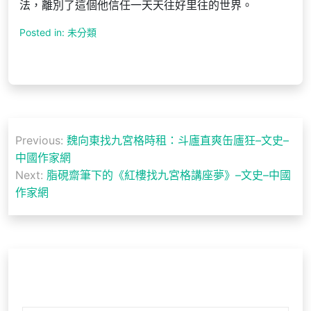
法，離別了這個他信任一天天往好里往的世界。
Posted in: 未分類
文
Previous:
魏向東找九宮格時租：斗廬直爽缶廬狂–文史–
章
中國作家網
導
Next:
脂硯齋筆下的《紅樓找九宮格講座夢》–文史–中國
作家網
覽