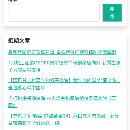
搜尋
搜
尋
近期文章
森和診所疫苗眾擎易舉 青島藍谷打響疫情防控阻擊戰
7月規上產業OSDER奧斯德零件報價積極向好 新質生孩
子力成要害支持
【舊日貧苦村現今的樣子容貌】牯牛山的洋芋“開了花”_
查包養心得中國網
古打扮相將顯溫順 林志玲台包養價格現身廣州說《三
國》
【尋覓冷冬“戰疫”的熱苦衷34】龍口農人志愿者：新穎
草莓森和診所減重送一線