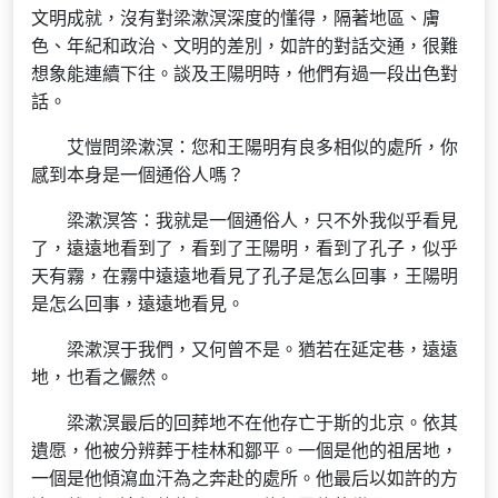
文明成就，沒有對梁漱溟深度的懂得，隔著地區、膚
色、年紀和政治、文明的差別，如許的對話交通，很難
想象能連續下往。談及王陽明時，他們有過一段出色對
話。
艾愷問梁漱溟：您和王陽明有良多相似的處所，你
感到本身是一個通俗人嗎？
梁漱溟答：我就是一個通俗人，只不外我似乎看見
了，遠遠地看到了，看到了王陽明，看到了孔子，似乎
天有霧，在霧中遠遠地看見了孔子是怎么回事，王陽明
是怎么回事，遠遠地看見。
梁漱溟于我們，又何曾不是。猶若在延定巷，遠遠
地，也看之儼然。
梁漱溟最后的回葬地不在他存亡于斯的北京。依其
遺愿，他被分辨葬于桂林和鄒平。一個是他的祖居地，
一個是他傾瀉血汗為之奔赴的處所。他最后以如許的方