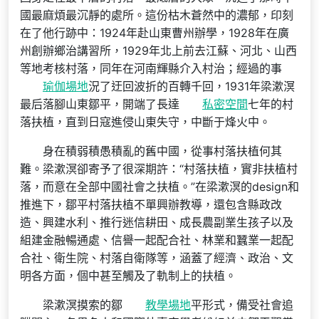
國最麻煩最沉靜的處所。這份枯木蒼然中的濃郁，印刻
在了他行跡中：1924年赴山東曹州辦學，1928年在廣
州創辦鄉治講習所，1929年北上前去江蘇、河北、山西
等地考核村落，同年在河南輝縣介入村治；經過的事
瑜伽場地
況了迂回波折的百轉千回，1931年梁漱溟
最后落腳山東鄒平，開端了長達
私密空間
七年的村
落扶植，直到日寇進侵山東失守，中斷于烽火中。
身在積弱積愚積亂的舊中國，從事村落扶植何其
難。梁漱溟卻寄予了很深期許：“村落扶植，實非扶植村
落，而意在全部中國社會之扶植。”在梁漱溟的design和
推進下，鄒平村落扶植不單興辦教導，還包含縣政改
造、興建水利、推行迷信耕田、成長農副業生孩子以及
組建金融暢通處、信譽一起配合社、林業和蠶業一起配
合社、衛生院、村落自衛隊等，涵蓋了經濟、政治、文
明各方面，個中甚至觸及了軌制上的扶植。
梁漱溟摸索的鄒
教學場地
平形式，備受社會追