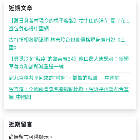
近期文章
【舊日貧苦村現今的樣子容貌】牯牛山的洋芋“開了花”_
查包養心得中國網
古打扮相將顯溫順 林志玲台包養價格現身廣州說《三
國》
【尋覓冷冬“戰疫”的熱苦衷34】龍口農人志愿者：新穎
草莓森和診所減重送一線
到九宮格共享回來的“村超”，擂響的戰鼓！_中國網
習言道｜全國兩會查包養網站比擬，習近平再談配合富
饒_中國網
近期留言
尚無留言可供顯示。