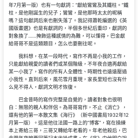
年7月第一版）也有一句獻詞：“獻給鸞鸞及其鐵柱。”鐵
柱，是他剛誕生的兒子；鸞鸞，是他那時太太的昵稱
嗎？這句獻詞后來也刪失落了。我記得蕭乾編選的《英
國版畫選》也是有獻詞的，半個多世紀后重印，獻詞的
對象換了……掩飾這種感情的為難，可以懂得，巴金獻
給哥哥不是這類題目，怎么也要刪往呢。
我料想，在某一段時代，寫作不再是小我的工作，
只能獻給親愛的讀者們或某個階級，不年夜合適再獻給
某一小我了，寫作的所有人全體性、時期性也遠遠壓過
小我性。直到后來，風花雪月重現，家長里短也沒有什
么見不得人，獻詞文明才恢復。
巴金昔時的寫作完整是自覺的，讀者對象也很明
白：無限的親人和伴侶。為哥哥寫作，不止《消亡》，
還有他的第一本散文集《海行》（新中國書局1932年12
月第一版）。這是他往法國一路上的“博客”，寫在操練
本上寄給三哥，三哥又轉給年老看的。年老他殺后，巴