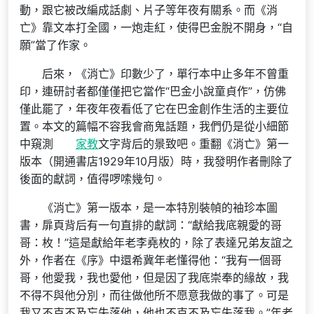
動，跟它被改編成話劇、片子等年夜有關系。而《消
亡》靠文本打全國，一炮走紅，使得巴金脫不開身，“自
願”當了作家。
后來，《消亡》印數少了，單行本中止多年不曾重
印，連研討者都僅僅把它當作“巴金小說童貞作”，仿佛
僅此罷了，年夜年夜看低了它在巴金創作生活的主要位
置。本文的篇幅不容我會商鬼話題，我們仍是從小細節
中窺測
家教
文字背后的景致吧。重翻《消亡》第一
版本（開通書店1929年10月版）時，我發明作者刪除了
後面的獻詞，值得啰嗦幾句。
《消亡》第一版本，是一本特別裝幀的袖珍本圖
書，扉頁背后有一句直排的獻詞：“獻給我底親愛的哥
哥：枚！”這是獻給年老李堯枚的，除了表達兄弟友誼之
外，作者在《序》中還希冀年老懂得他：“我有一個哥
哥，他愛我，我也愛他，但是因了我底崇奉的緣故，我
不得不與他分別，而往做他所不愿意我做的事了。可是
我又不克不及忘失落他，他也不克不及忘失落我。”年老