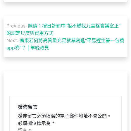
文
Previous:
陳倩：按日計罰中“拒不矯找九宮格會議室正”
章
的認定尺度與實用方式
導
Next:
廣東若何將高質量充足就業寫進“平易近生答一包養
app卷”？ | 羊晚政見
覽
發佈留言
發佈留言必須填寫的電子郵件地址不會公開。
必填欄位標示為
*
留言
*