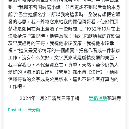
金跟年夜嫂要回筆記本收拾成書。在《序》中他明白說
到：“我還不曾開端寫小說，並且更想不到以后會給本身
起了‘巴金’這個名字，所以我寫這書時，全沒有想把它頒
發的心思，我不外寫它來給我的倆個哥哥看，使他們清
楚我是如何在海上渡過了一些時間……”1932年10月在上
海收拾這些筆記時，他特意說：“我把它獻給我的在粉筆
灰里度歲月的三哥，我祝他永遠安康，我祝他永遠幸
福。”這又是兄弟情深的一個證實。把寫作看成一件私家
工作，沒有什么欠好，文字原來就是感情交通的東西，
我手寫我心，不代圣賢立言，真摯，天然。至今仍為人
愛好的《海上的日出》《繁星》都出自《海行》，給兩
個哥哥看的文字成為公民讀本，這也不是作者打算內的
工作吧。
2024年11月2日清晨三時于梅
舞蹈場地
花洲旁
Posted in: 未分類