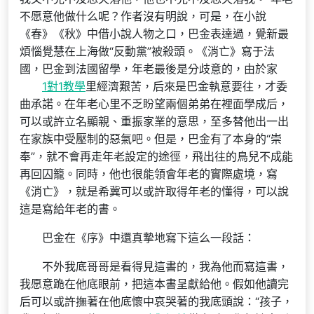
不愿意他做什么呢？作者沒有明說，可是，在小說
《春》《秋》中借小說人物之口，巴金表達過，覺新最
煩惱覺慧在上海做“反動黨”被殺頭。《消亡》寫于法
國，巴金到法國留學，年老最後是分歧意的，由於家
1對1教學
里經濟艱苦，后來是巴金執意要往，才委
曲承諾。在年老心里不乏盼望兩個弟弟在裡面學成后，
可以或許立名顯親、重振家業的意思，至多替他出一出
在家族中受壓制的惡氣吧。但是，巴金有了本身的“崇
奉”，就不會再走年老設定的途徑，飛出往的鳥兒不成能
再回囚籠。同時，他也很能領會年老的實際處境，寫
《消亡》，就是希冀可以或許取得年老的懂得，可以說
這是寫給年老的書。
巴金在《序》中還真摯地寫下這么一段話：
不外我底哥哥是看得見這書的，我為他而寫這書，
我愿意跪在他底眼前，把這本書呈獻給他。假如他讀完
后可以或許撫著在他底懷中哀哭著的我底頭說：“孩子，