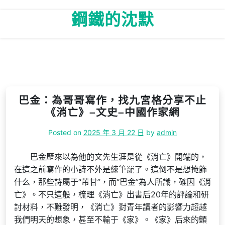
Skip
鋼鐵的沈默
to
content
巴金：為哥哥寫作，找九宮格分享不止
《消亡》–文史–中國作家網
Posted on
2025 年 3 月 22 日
by
admin
巴金歷來以為他的文先生涯是從《消亡》開端的，
在這之前寫作的小詩不外是練筆罷了。這倒不是想掩飾
什么，那些詩屬于“芾甘”，而“巴金”為人所識，確因《消
亡》。不只這般，梳理《消亡》出書后20年的評論和研
討材料，不難發明，《消亡》對青年讀者的影響力超越
我們明天的想象，甚至不輸于《家》。《家》后來的顫