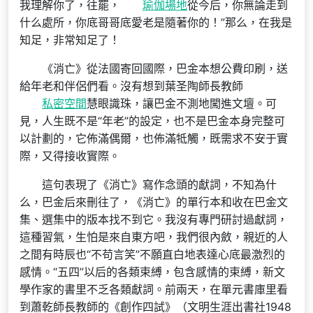
我理解你了，往罷，
瑜伽場地
從今后，你無論走到
什么處所，你底哥哥底愛老是隨著你的！”那么，在我是
知足，非常知足了！
《消亡》從法國寄回國際，巴金本想公費印刷，送
給年老和伴侶們看。沒有想到葉圣陶師長教師
私密空間
慧眼識珠，讓巴金不測地闖進文壇。可
見，人生既不是“年老”的設定，也不是巴金本身完整可
以計劃的，它佈滿偶爾，也佈滿牴觸，既需求不安于實
際，又得接收實際。
這句表現了《消亡》寫作念頭的獻詞，不知為什
么，巴金后來刪往了，《消亡》的單行本和收在巴金文
集、選集中的版本找不到它。我沒有專門研討過獻詞，
這種習氣，生怕是來自東方吧，我們很內斂，親近的人
之間有時辰也“不苟言笑”不願直白地表達心底最激烈的
感情。“五四”以后的各類束縛，包含感情的束縛，新文
學作家的書里不乏各類獻詞。前兩天，在單元書庫里看
到蕭乾師長教師的《創作四試》（文明生涯出書社1948