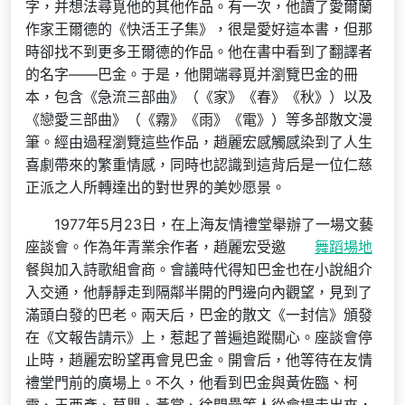
字，并想法尋覓他的其他作品。有一次，他讀了愛爾蘭
作家王爾德的《快活王子集》，很是愛好這本書，但那
時卻找不到更多王爾德的作品。他在書中看到了翻譯者
的名字——巴金。于是，他開端尋覓并瀏覽巴金的冊
本，包含《急流三部曲》（《家》《春》《秋》）以及
《戀愛三部曲》（《霧》《雨》《電》）等多部散文漫
筆。經由過程瀏覽這些作品，趙麗宏感觸感染到了人生
喜劇帶來的繁重情感，同時也認識到這背后是一位仁慈
正派之人所轉達出的對世界的美妙愿景。
1977年5月23日，在上海友情禮堂舉辦了一場文藝
座談會。作為年青業余作者，趙麗宏受邀
舞蹈場地
餐與加入詩歌組會商。會議時代得知巴金也在小說組介
入交通，他靜靜走到隔鄰半開的門邊向內觀望，見到了
滿頭白發的巴老。兩天后，巴金的散文《一封信》頒發
在《文報告請示》上，惹起了普遍追蹤關心。座談會停
止時，趙麗宏盼望再會見巴金。開會后，他等待在友情
禮堂門前的廣場上。不久，他看到巴金與黃佐臨、柯