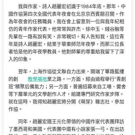
我與作家、詩人趙麗宏初識于1984年底。那年，中
國作協第四次全國代表年夜會在北京京西賓館召開。作
為年夜會的任務職員，我在會上留意到一位與我年紀相
仿的青年作家代表。他常常與許杰、徐中玉、錢谷融等
先輩在一路有說有笑，非常親切。有人告知我，這位青
年是詩人趙麗宏，結業于華東師范年夜學，而那三位長
者恰是他的年夜學教員。他對師輩的尊重給我留下了深
入的印象。
翌年，上海作協從文聯自力出來，開端了篳路藍縷
的創
教學場地
業之路。一方面，經由過程舉行“青創
班”積聚后備氣力；另一方面，普遍招募來自工場、黌舍
等下層單元的文學創作人才，組建專門研究作家步隊。
就在這時，我得知趙麗宏將分開《萌芽》雜志社，參加
作協。
同年，趙麗宏隨王元化帶領的中國作家代表團拜訪
了墨西哥和美國。代表團中還有小說家張一弓。在出訪