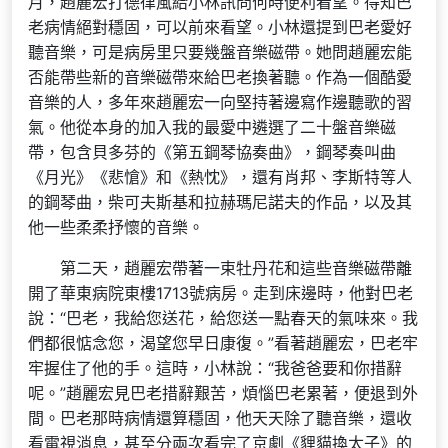
月，趙麗宏打德律風給小林訊問何時便利看望。得知巴
老病情絕對穩固，可以前來看望。小林還提到巴老愛好
聽音樂，可是病房里只要幾盤音樂磁帶。她問趙麗宏能
否能帶些新的音樂磁帶來給巴老換著聽。作為一個酷愛
音樂的人，多年來趙麗宏一向堅持著邊寫作邊聽歌的習
氣。他從本身的加入我的最愛中遴選了二十盤音樂磁
帶，包含貝多芬的《第五鋼琴協奏曲》，鋼琴奏叫曲
《月光》《悲愴》和《熱忱》，還有肖邦、李斯特等人
的鋼琴曲，柴可夫斯基和拉赫瑪尼諾夫的作品，以及其
他一些柔柔抒懷的音樂。
第二天，趙麗宏帶著一束牡丹花和這些音樂磁帶離
開了華東病院東樓1713號病房。走到床邊時，他對巴老
說：“巴老，我給您送花，給您送一點春天的氣味來。我
們都很惦念您，渴望您早日康復。”看著趙麗宏，巴老牢
牢握住了他的手。這時，小林說：“我爸爸要和你措辭
呢。”趙麗宏見巴老措辭艱苦，煩惱巴老累著，便退到外
間。巴老那時病情還算穩固，他天天除了聽音樂，還收
看電視消息，甚至分兩次看完了京劇《貍貓換太子》的