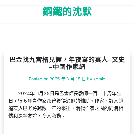
Skip
鋼鐵的沈默
to
content
巴金找九宮格見證，年夜寫的真人–文史
–中國作家網
Posted on
2025 年 3 月 18 日
by
admin
2024年11月25日是巴金師長教師一百二十周年生
日，很多年青作家都曾獲得過他的輔助。作家、詩人趙
麗宏與巴老跨越數十年的來往，兩代作家之間的同病相
憐和深摯友誼，令人激動。
一