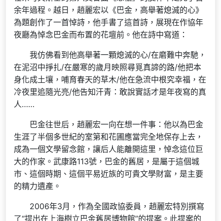
余年過程。越日，趙麗宏以《巴金，高舉著熄滅的心》
為題創作了一首悼詩，他手書了這首詩，展現在作協年
夜廳為悼念巴金而布置的花壇前。他在詩中寫道：
我仿佛看到他高舉著一顆熄滅的心/在磨難中奔馳，
在泥沼中掙扎/在嚴寒的歲月映照尋覓真諦的路/他把本
身化成土壤，哺育春天的草木/他在急流中根究幸福，在
冷夜里追隨光亮/他告知汗青：敢說實話才是年夜寫的真
人……
巴金往世后，趙麗宏一向在想一件事：他以為巴金
生涯了半個多世紀的室第和花圃應當完全地保存上去，
成為一個文學留念館，讓后人能離開這里，悼念這位巨
大的作家。武康路113號，巴金的舊居，是屬于這個城
市、這個時期、這個平易近族的可貴文學財富，是主要
的精力遺產。
2006年3月，作為全國政協委員，趙麗宏特別撰寫
了“提出在上海樹立巴金舊居博物館”的提案。此提案的