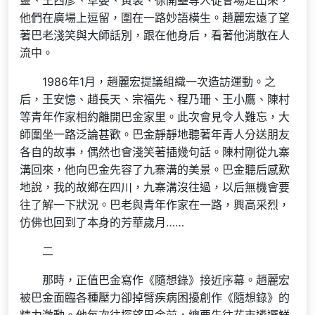
靈、王西彥、草嬰、黃裳、徐開壘等人從會場走出來，
他們在廣場上逗留，圍在一路妙語橫生。趙麗宏遠了望
著巴老淺笑與大師話別，跟在他身后，看著他消散在人
流中。
1986年1月，趙麗宏提議組織一次造訪運動。之
后，王安憶、趙長天、宗福先、程乃珊、王小鷹、陳村
等青年作家相約離開巴金家里。此次會見令人難忘，大
師圍坐一路泛論甚歡。巴金靜靜地聽著年青人分送朋友
各自的故事，偶然也會淺笑著插幾句話。陳村剛從九寨
溝回來，他向巴金先容了九寨溝的美景。巴金聽后感歎
地說，我的故鄉在四川，九寨溝沒往過，以后無機會要
往了解一下狀況。巴老與青年作家在一路，興高采烈，
仿佛也回到了本身的芳華歲月……
二
那時，正值巴金寫作《隨想錄》接近序幕。趙麗宏
被巴金面臨各種壓力卻掉臂疾病困擾創作《隨想錄》的