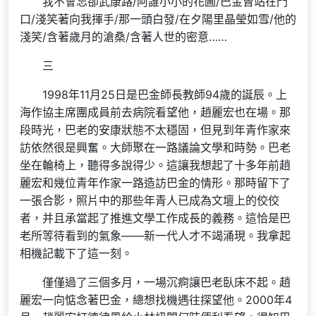
我不會忘卻武康路/阿誰小小的花圃/巴金曾站在門
口/淺笑著向我揮手/那一頭白發/在夕陽里晶瑩如雪/他的
淺笑/含著歲月的滄桑/含著人世的密意……
三
1998年11月25日是巴金師長教師94歲的誕辰。上
海作協主席團成員前去病院看望他，趙麗宏也在場。那
段時光，巴老的安康狀態不太穩固，但見到年青作家來
訪依然很是興奮。大師聚在一路議論文學和時勢。巴老
坐在輪椅上，聽得多說得少。這讓我想起了十多年前趙
麗宏和幾位青年作家一路造訪巴金的情形。那時留下了
一張合影，照片中的那些年青人已成為文壇上的佼佼
者，并且承當起了推進文學工作成長的義務。這恰是巴
老所等待看到的氣象——新一代人才不竭涌現。我拿起
相機記載下了這一刻。
僅僅過了三個多月，一場沉痾讓巴老臥床不起。趙
麗宏一向惦念著巴金，總想找機遇往探望他。2000年4