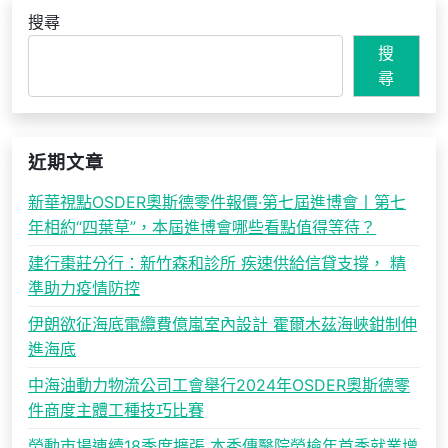
搜尋
搜
尋
近期文章
新華視點OSDER奧斯德零件報價·第七屆進博會丨第七
年相約“四葉草”，本屆進博會哪些看點值得等待？
建行棗莊分行：新竹森和診所 疾速供給信貸支撐， 精
準助力疫情防控
伊朗欲征海底電纜費億嵐室內設計 霍爾木茲海峽鉗制伸
進海底
中海油動力物流公司工會舉行2024年OSDER奧斯德零
件商度主體工種技巧比賽
勞動市場連續18季度擴張 本秀傳醫院勞檢年首季就業增