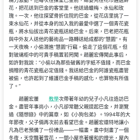
精力激動。他每次往探望巴金前，總要先往花市遴選鮮
花，把花送到巴金的客堂里。他送過蠟梅、水仙和玫
瑰。一次，他往探望骨折住院的巴金，從花店里挑了一
束水仙花，并從本身的加入我的最愛中選了一個青花瓷
瓶，將水仙拔出青花瓷瓶送給巴金。后來，巴老把花瓶
與中外友人送他的藝術品一路轉送給成都的“慧園”。有
一天夜晚，小偷潛進“慧園”行竊，偷走了這個花瓶，但
對玻璃柜中的可貴手稿置若罔聞。趙麗宏傳聞此事后，
如許對我說：“小偷以為那些破舊的字紙不值錢，而巴金
捐贈的青花瓷瓶必定值錢。我送給巴金的阿誰瓷瓶盡管
被偷，也許起到了維護巴金手稿的感化，也算物有所值
了。”
趙麗宏屢
教學
次帶著年幼的兒子小凡往造訪巴
金。盡管年事尚小，小凡卻常聽父親提起巴金，并瀏覽
過《隨想錄》中的篇章，如《小狗包弟》。1994年的大
年節夜，父子倆再次前去看望巴金。趙麗宏還特地讓小
凡為巴老預備了一份禮品——一幅畫。畫中刻畫了一個
冬夜，天空飄著雪花，一間小屋亮著暖和的燈光，屋內