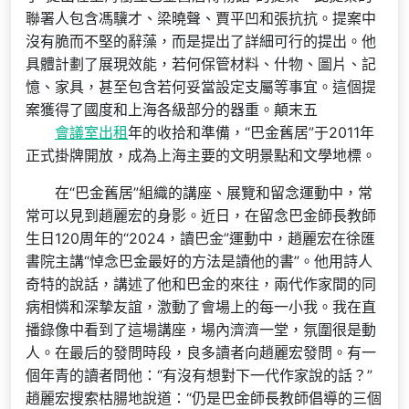
聯署人包含馮驥才、梁曉聲、賈平凹和張抗抗。提案中
沒有脆而不堅的辭藻，而是提出了詳細可行的提出。他
具體計劃了展現效能，若何保管材料、什物、圖片、記
憶、家具，甚至包含若何妥當設定支屬等事宜。這個提
案獲得了國度和上海各級部分的器重。顛末五
會議室出租
年的收拾和準備，“巴金舊居”于2011年
正式掛牌開放，成為上海主要的文明景點和文學地標。
在“巴金舊居”組織的講座、展覽和留念運動中，常
常可以見到趙麗宏的身影。近日，在留念巴金師長教師
生日120周年的“2024，讀巴金”運動中，趙麗宏在徐匯
書院主講“悼念巴金最好的方法是讀他的書”。他用詩人
奇特的說話，講述了他和巴金的來往，兩代作家間的同
病相憐和深摯友誼，激動了會場上的每一小我。我在直
播錄像中看到了這場講座，場內濟濟一堂，氛圍很是動
人。在最后的發問時段，良多讀者向趙麗宏發問。有一
個年青的讀者問他：“有沒有想對下一代作家說的話？”
趙麗宏搜索枯腸地說道：“仍是巴金師長教師倡導的三個