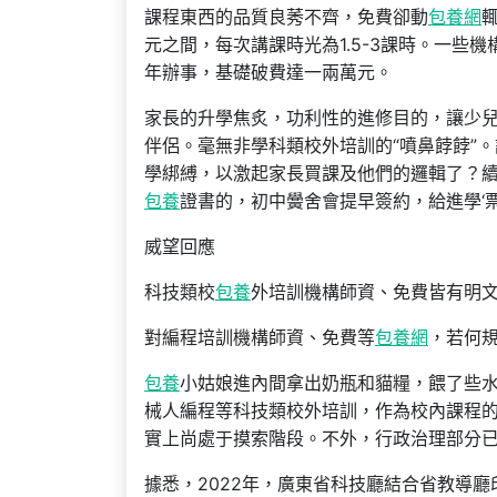
課程東西的品質良莠不齊，免費卻動
包養網
元之間，每次講課時光為1.5-3課時。一些
年辦事，基礎破費達一兩萬元。
家長的升學焦炙，功利性的進修目的，讓少
伴侶。毫無非學科類校外培訓的“噴鼻餑餑”
學綁縛，以激起家長買課及他們的邏輯了？續
包養
證書的，初中黌舍會提早簽約，給進學‘票
威望回應
科技類校
包養
外培訓機構師資、免費皆有明
對編程培訓機構師資、免費等
包養網
，若何
包養
小姑娘進內間拿出奶瓶和貓糧，餵了些
械人編程等科技類校外培訓，作為校內課程
實上尚處于摸索階段。不外，行政治理部分
據悉，2022年，廣東省科技廳結合省教導