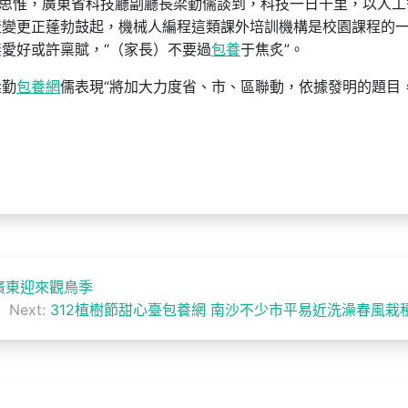
”思惟，廣東省科技廳副廳長梁勤儒談到，科技一日千里，以人工
產變更正蓬勃鼓起，機械人編程這類課外培訓機構是校園課程的
無愛好或許稟賦，“（家長）不要過
包養
于焦炙”。
梁勤
包養網
儒表現“將加大力度省、市、區聯動，依據發明的題目
廣東迎來觀鳥季
Next:
312植樹節甜心臺包養網 南沙不少市平易近洗澡春風栽