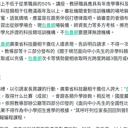
上不低于從業職員的50%。講授、教研職員應具有年夜學專科
事科技類相干任務滿兩年及以上。審批機關會對培訓機構的場地
甜蜜，語氣嬌嗔，應當是在跟男伴侶打德律風吧。過審查的會頒
，提出從辦學場合、現
包養網
場裝備、師資氣力等多方考核，擦
辦學允許證的科技類培訓機構，不
包養網
要選擇無證機構。
包養網
廣東省科技廳相干擔任人還表現，告訴明白請求，不得一
出。教導部等十三部分發布的《關于規范面向中小先生的非學科
收取或以充值、
包養網
次卡等情勢變相收取時光跨度跨越3個月或
賦
縛，以引誘家長買課的行動，廣東省科技廳相干擔任人誇大：“
程，取得什么比賽（成就），會跟各類升學掛鉤。相反地，國度
動。依照教導部辦公廳等四部分印發的《面向中小先生的全國性
果不得作為中小學招生進學的根據。”其呼吁列位家長回回到晉
子報編程課程。