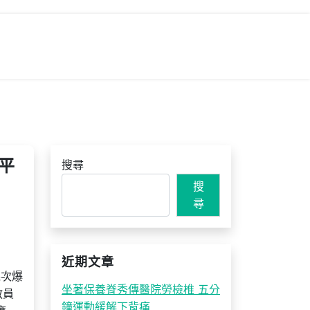
平
搜尋
搜
尋
近期文章
幾次爆
坐著保養脊秀傳醫院勞檢椎 五分
教員
鐘運動緩解下背痛