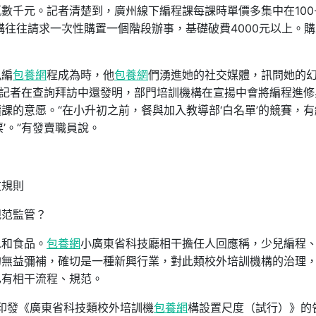
輒數千元。記者清楚到，廣州線下編程課每課時單價多集中在100-
機構往往請求一次性購置一個階段辦事，基礎破費4000元以上。
兒編
包養網
程成為時，他
包養網
們湧進她的社交媒體，訊問她的
。記者在查詢拜訪中還發明，部門培訓機構在宣揚中會將編程進修
課的意愿。“在小升初之前，餐與加入教導部‘白名單’的競賽，有
’。”有發賣職員說。
文規則
規范監管？
水和食品。
包養網
小廣東省科技廳相干擔任人回應稱，少兒編程
的無益彌補，確切是一種新興行業，對此類校外培訓機構的治理
已有相干流程、規范。
廳印發《廣東省科技類校外培訓機
包養網
構設置尺度（試行）》的