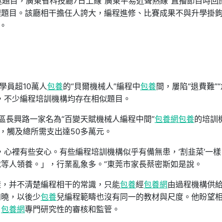
述題目，廣東省科技廳7日上線“廣東平易近聲熱線”直播節目時回
理題目。該廳相干擔任人誇大，編程進修、比賽成果不與升學掛
。
學員超10萬人
包養
的“貝爾機械人”編程中
包養
間，屢陷“退費難”
，不少編程培訓機構均存在相似題目。
區長興路一家名為“百變天賦機械人編程中間”
包養網
包養
的培訓
，觸及總所需支出達50多萬元。
，心裡有些安心。有些編程培訓機構似乎有備無患，‘割韭菜’一樣
等人領養。」，行業亂象多。”東莞市家長蔡密斯如是說。
樣，并不清楚編程相干的常識，只能
包養
經
包養網
由過程機構供
知曉，以後少
包養
兒編程範疇也沒有同一的教材與尺度。他盼望
、
包養網
專門研究性的審核和監管。