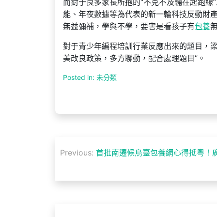
而對于良多家長所抱的“不克不及輸在起跑線
能、年夜數據等為代表的新一輪科技反動財
無益彌補，學與不學，要害是看孩子有
包養
對于青少年編程培訓行業反應出來的題目，
美改良政策，多方聯動，配合處理題目”。
Posted in: 未分類
文
Previous:
首批南遷候鳥臺包養網心得抵粵！
章
導
覽