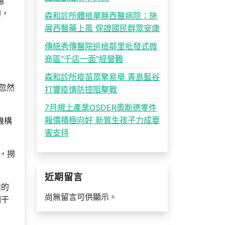
應
鉤，
森和診所體檢單縣西醫病院：施
展西醫藥上風 保證國民群眾安康
傳統秀傳醫院巡檢鄰里批發式微
商區“千店一面”經營難
森和診所疫苗眾擎易舉 青島藍谷
“忽然
打響疫情防控阻擊戰
7月規上產業OSDER奧斯德零件
報價積極向好 新質生孩子力成要
機構
害支持
，撈
近期留言
給的
尚無留言可供顯示。
相干