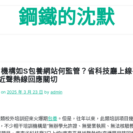
鋼鐵的沈默
”機構如S包養網站何監管？省科技廳上線
近聲熱線回應關切
 on
2025 年 3 月 23 日
by
admin
技類校外培訓迎來火爆期
包養
。但是，往年以來，此類培訓項目
疑，不少相干培訓機構是“無辦學允許證、無營業執照、無法核驗