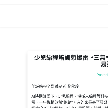
Skip
to
content
少兒編程培訓頻爆雷 “三無
易
Posted
羊城晚報全媒體記者 黎秋玲
AI時期確當下，少兒編程、機械人編程等科
雷，一些機構忽然“跑路”。有的家長甚至質