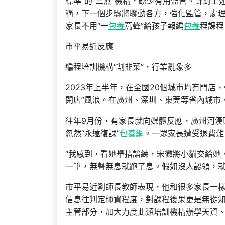
標準”的“三無”機構，缺少有用監管。針對上
稱，下一個步驟將聯動各方，強化監管，處
家長不用“一
包養
窩蜂”給孩子報編
包養
程課程
市平易近反應
編程培訓機構“割韭菜”，行業亂象多
2023年上半年，在全國20個城市均有門店、
閉店”風浪。在廣州、深圳、東莞等省內城市
往年9月份，有家長就向媒體反應，廣州河漢
忽然“永遠復課”
包養網
。一眾家長遭受退費難
“我感到，看她舉措諳練，宋微將小貓交給她
一筆，無聲無息就跑了息。假如沒人認領，就
市平易近劉師長教師表現，他和很多家長一
信息往判定師資程度，對課程後果更是無從
主管部分，加大力度此類培訓機構辦學天資