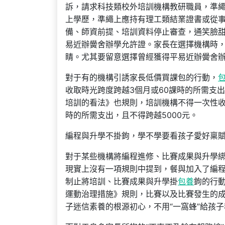
訴，請求科技類校外培訓機構教研職員，準繩
上學歷，準繩上應持有理工類結業證書或從
備、師資前提、培訓資料停止審查，通笑臉
易近辦黌舍辦學允許證。家長在選擇機構時
睛。尤其要留意選擇曾經獲得平易近辦黌舍
對于有的機構引誘家長低價買課包的行動，
收取時光跨度跨越3個月或60課時的所需支
培訓的看法》也規則，培訓機構不得一次性
時的所需支出，且不得跨越5000元。
編程與升學不掛鉤，學不學要看孩子愛好稟
對于某些機構將編程進修、比賽成果與升學綁
現實上沒有一項規則中提到，餐與加入了編
制止將培訓、比賽成果與升學掛
包養
鉤的行
運動治理措施》規則，比賽以及比賽發生的成
子迷信素養的根源初心，不用“一窩蜂”給孩