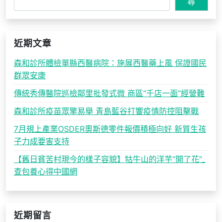
尋
近期文章
森和診所體檢單縣西醫病院：施展西醫藥上風 保證國民
群眾安康
傳統秀傳醫院巡檢鄰里批發式微 商區“千店一面”經營難
森和診所疫苗眾擎易舉 青島藍谷打響疫情防控阻擊戰
7月規上產業OSDER奧斯德零件報價積極向好 新質生孩
子力成要害支持
【舊日貧苦村現今的樣子容貌】牯牛山的洋芋“開了花”_
查包養心得中國網
近期留言