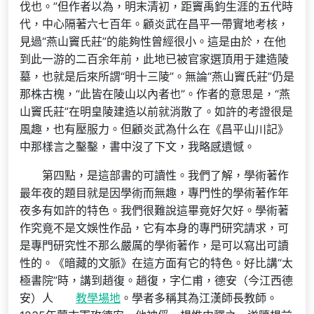
伐也。”但作者以為，明末清初，距竇禹鈞生涯的五代時
代，中心隔著六七百年。顧炎武在昌平一帶實地考核，
見過“燕山竇氏莊”的能夠性曾經很小。這是由於，在他
到此一游的二百余年前，此地已被官家選頂用于建造陵
墓，也就是后來所謂“明十三陵”。無論“燕山竇氏莊”仍是
那株古槐，“此皆在陵山以內者也”。作者的意思是，“燕
山竇氏莊”在明皇陵建造以前就消散了。如許的考證很是
風趣，也有壓服力。但顧炎武為什么在《昌平山川記》
中那樣言之鑿鑿，書中沒了下文，我略感遺憾。
第四點，是這部書的可讀性。我們了解，學術著作
最年夜的題目就是因學術而無趣，專門性的學術著作年
夜多有如許的特色。我們很難說這畢竟好欠好。學術著
作究竟不是文娛性作品，它有本身的專門研究請求，可
是專門研究性不那么嚴厲的學術著作，是可以寫出可讀
性的。《暗藏的文脈》在這方面有它的特色。好比講“太
極書院”時，講到趙復。趙復，字仁甫，德安（今江西德
安）人
教學場地
。學者多稱其為江漢師長教師。