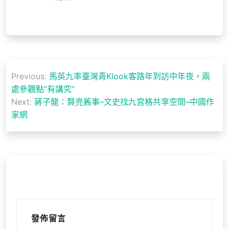
文
Previous:
馬英九率臺灣青Klook客路年到訪中年夜，兩
章
處參觀點“有講究”
導
Next:
蔣子龍：賢亮舊事–文史找九宮格共享空間–中國作
家網
覽
發佈留言