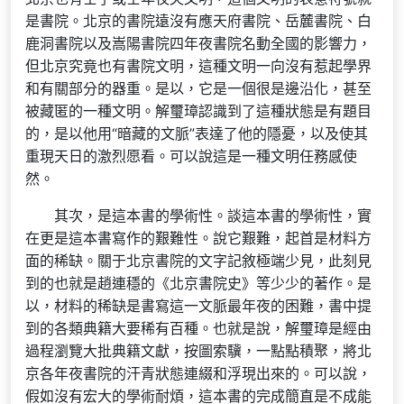
是書院。北京的書院遠沒有應天府書院、岳麓書院、白
鹿洞書院以及嵩陽書院四年夜書院名動全國的影響力，
但北京究竟也有書院文明，這種文明一向沒有惹起學界
和有關部分的器重。是以，它是一個很是邊沿化，甚至
被藏匿的一種文明。解璽璋認識到了這種狀態是有題目
的，是以他用“暗藏的文脈”表達了他的隱憂，以及使其
重現天日的激烈愿看。可以說這是一種文明任務感使
然。
其次，是這本書的學術性。談這本書的學術性，實
在更是這本書寫作的艱難性。說它艱難，起首是材料方
面的稀缺。關于北京書院的文字記敘極端少見，此刻見
到的也就是趙連穩的《北京書院史》等少少的著作。是
以，材料的稀缺是書寫這一文脈最年夜的困難，書中提
到的各類典籍大要稀有百種。也就是說，解璽璋是經由
過程瀏覽大批典籍文獻，按圖索驥，一點點積聚，將北
京各年夜書院的汗青狀態連綴和浮現出來的。可以說，
假如沒有宏大的學術耐煩，這本書的完成簡直是不成能