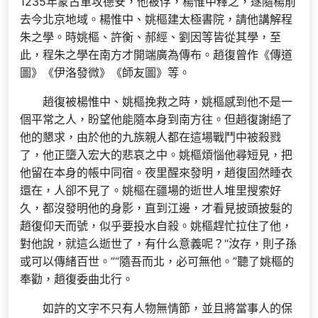
1235年蒙古軍攻德安，他被俘，楊惟中釋之，遂隨楊前
去今北京地域。楊惟中、姚樞建太極書院，請他講解程
朱之學。時姚樞、許衡、郝經、劉因等皆從其學，至
此，程朱之學在南方才開端廣為傳布。趙復曾作《傳道
圖》《伊洛發微》《師友圖》等。
趙復被楊惟中、姚樞挽救之時，姚樞感到他不是一
個平常之人，盼望他能隨本身到南方往。但趙復謝絕了
他的懇求，由於他的九族親人都在這場戰鬥中被殺戮
了，他正墮入宏大的悲哀之中。姚樞煩惱他尋短見，把
他留在本身的帳中同宿。夜里醒來發明，趙復固然睡衣
還在，人卻不見了。姚樞在疆場的逝世人堆里搜索好
久，都沒發明他的身影，直到江邊，才看見披頭披髮的
趙復仰天而號，似乎要投水自殺。姚樞趕忙拉住了他，
對他說，就這么逝世了，有什么意義呢？“汝存，則子孫
或可以傳緒百世。”“隨吾而北，必可無他。”聽了姚樞的
奉勸，趙復委曲北行。
如許的文字不只有人物無情節，並且將當事人的保