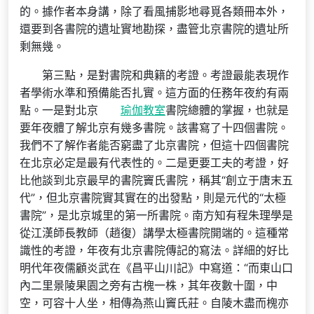
的。據作者本身講，除了看風捕影地尋覓各類冊本外，
還要到各書院的遺址實地勘探，盡管北京書院的遺址所
剩無幾。
第三點，是對書院和典籍的考證。考證最能表現作
者學術水準和預備能否扎實。這方面的任務年夜約有兩
點。一是對北京
瑜伽教室
書院總體的掌握，也就是
要年夜體了解北京有幾多書院。該書寫了十四個書院。
我們不了解作者能否窮盡了北京書院，但這十四個書院
在北京必定是最有代表性的。二是更要工夫的考證，好
比他談到北京最早的書院竇氏書院，稱其“創立于唐末五
代”，但北京書院實其實在的出發點，則是元代的“太極
書院”，是北京城里的第一所書院。南方知有程朱理學是
從江漢師長教師（趙復）講學太極書院開端的。這種常
識性的考證，年夜有北京書院傳記的寫法。詳細的好比
明代年夜儒顧炎武在《昌平山川記》中寫道：“而東山口
內二里景陵果園之旁有古槐一株，其年夜數十圍，中
空，可容十人坐，相傳為燕山竇氏莊。自陵木盡而槐亦