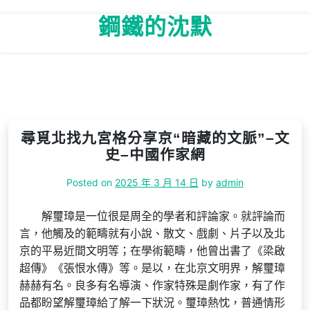
Skip
鋼鐵的沈默
to
content
尋覓北找九宮格分享京“暗藏的文脈”–文
史–中國作家網
Posted on
2025 年 3 月 14 日
by
admin
解璽璋是一位很是周全的學者和評論家。就評論而
言，他觸及的範疇就有小說、散文、戲劇、片子以及北
京的平易近間文明等；在學術範疇，他曾出書了《梁啟
超傳》《張恨水傳》等。是以，在北京文明界，解璽璋
赫赫有名。良多有名導演、作家特殊是劇作家，有了作
品都盼望解璽璋給了解一下狀況。璽璋熱忱，普通情形