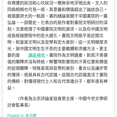
存周遭的狀況和心坎狀況一覽無余地浮現出來，文人的
同病相憐也可見一斑，其意義和價值超出了論述自己。
我還要誇大的一點是，書的緒論是關于中國書院的一篇
弘論、一部簡史，它表白的是作者對書院文明研討的深
刻。文章梳理了中國書院文明的源流，以及在中國文明
成長經過歷程中的宏大感化。書院文明是平易近間文
明，和皇家文明以及官學有宏大差別。這一文明積厚流
光，是中國文明生生不息的主要載體和流播方法。更主
要的是
講座場地
，書院作為文明遺產，對其汗青價
值的闡釋并沒有終結。解璽璋對書院的汗青位置和價值
的從頭闡釋，特殊是其與官學的差別、重合以及讓步等
的懂得，很是具有古代認識。這個古代認識激活了書院
的傳統，對懂得現代士人和古代常識分子，都年夜有裨
益。
（作者為北京評論家協會原主席、中國今世文學研
討會監事長）
Posted in: 未分類