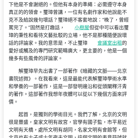
下他是不會謝絕的。但他有本身的準繩：必需遵守本身
真正的的領會。璽璋曾講，一位有名劇作家和他說能不
克不及給說幾句壞話？璽璋絕不客套地說：“晚了，曾經
罵完了。”固然是打趣話，
小樹屋
但從中可以看出璽
璋的秉性和看待文藝批駁的立場，他不是那種隨便說壞
話的評論家。我的意思是，不止璽璋
會議室出租
的
愛好或觸及的專門研究範疇廣大，更主要的，他是一個
幾多有些風骨的評論家。
解璽璋早先出書了一部著作《暗藏的文脈——北京
書院述微》。在我看來，這是最能代表解璽璋學術水準
和學養的一部著作，這是一部發明邊沿和從頭闡釋汗青
的著作。這部著作我想年夜體可以從以下幾個方面來評
價。
起首，是獨到的學術目光。我們了解，北京的文明
很是豐盛，皇家文明有故宮，官學有國子監，市平易近
文明有天橋，處所文明有胡同，名家文明有會館等，但
北京也有士子或士年夜夫文明，這個文明的表意符號就