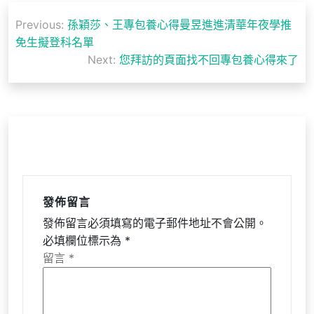
文
Previous:
孫穎莎、王專包養心得曼昱進進清華年夜學推
章
免生擬登科名單
導
Next:
您拜訪的頁面找不回專包養心得來了
覽
發佈留言
發佈留言必須填寫的電子郵件地址不會公開。
必填欄位標示為
*
留言
*