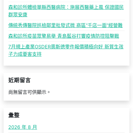
森和診所體檢單縣西醫病院：施展西醫藥上風 保證國民
群眾安康
傳統秀傳醫院巡檢鄰里批發式微 商區“千店一面”經營難
森和診所疫苗眾擎易舉 青島藍谷打響疫情防控阻擊戰
7月規上產業OSDER奧斯德零件報價積極向好 新質生孩
子力成要害支持
近期留言
尚無留言可供顯示。
彙整
2026 年 8 月