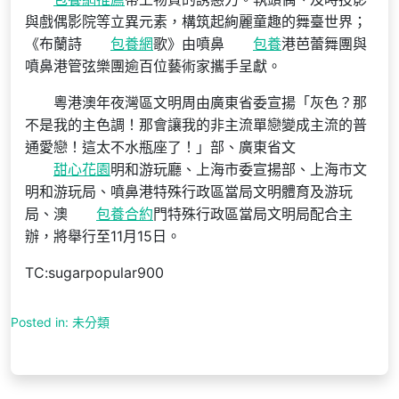
與戲偶影院等立異元素，構筑起絢麗童趣的舞臺世界；
《布蘭詩
包養網
歌》由噴鼻
包養
港芭蕾舞團與
噴鼻港管弦樂團逾百位藝術家攜手呈獻。
粵港澳年夜灣區文明周由廣東省委宣揚「灰色？那
不是我的主色調！那會讓我的非主流單戀變成主流的普
通愛戀！這太不水瓶座了！」部、廣東省文
甜心花園
明和游玩廳、上海市委宣揚部、上海市文
明和游玩局、噴鼻港特殊行政區當局文明體育及游玩
局、澳
包養合約
門特殊行政區當局文明局配合主
辦，將舉行至11月15日。
TC:sugarpopular900
Posted in: 未分類