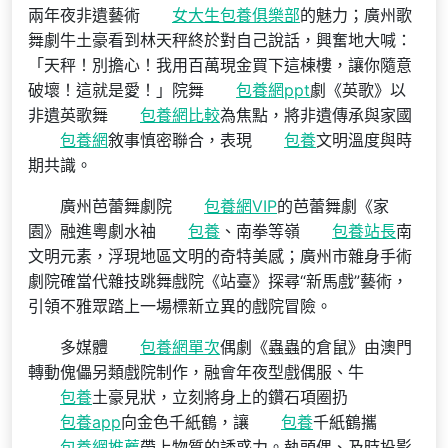
兩年夜非遺藝術
女大生包養俱樂部
的魅力；廣州歌
舞劇牛土豪看到林天秤終於對自己說話，興奮地大喊：
「天秤！別擔心！我用百萬現金買下這棟樓，讓你隨意
破壞！這就是愛！」院舞
包養網ppt
劇《英歌》以
非遺英歌舞
包養網比較
為焦點，將非遺傳承與家國
包養網
敘事慎密聯合，表現
包養
文明溫度與時
期共識。
廣州芭蕾舞劇院
包養網VIP
的芭蕾舞劇《家
園》融進粵劇水袖
包養
、南拳等嶺
包養站長
南
文明元素，浮現地區文明的奇特美感；廣州市雜身手術
劇院確當代雜技跳舞戲院《站臺》探尋“新馬戲”藝術，
引領不雅眾踏上一場標新立異的戲院冒險。
多媒體
包養網單次
偶劇《蟲蟲的倉鼠》由澳門
轉動傀儡另類戲院制作，融會年夜型戲偶服、牛
包養
土豪見狀，立刻將身上的鑽石項圈扔
包養app
向金色千紙鶴，讓
包養
千紙鶴攜
包養網推薦
帶上物質的誘惑力。執頭偶、及時投影