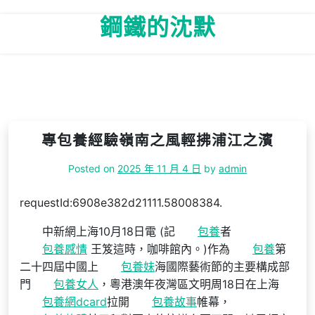
Skip
鋼鐵的沈默
to
content
專包養經驗嶺南之風輕拂浦江之濱
Posted on
2025 年 11 月 4 日
by
admin
requestId:6908e382d21111.58008384.
中新網上海10月18日電 (記
包養
者
包養感情
王笈這時，咖啡館內。)作為
包養
第
二十四屆中國上
包養妹
海國際藝術節的主要構成部
門
包養女人
，粵港澳年夜灣區文明周18日在上海
包養網dcard
拉開
包養故事
帷幕，