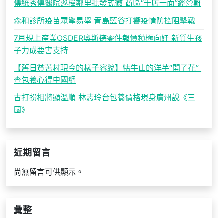
傳統秀傳醫院巡檢鄰里批發式微 商區“千店一面”經營難
森和診所疫苗眾擎易舉 青島藍谷打響疫情防控阻擊戰
7月規上產業OSDER奧斯德零件報價積極向好 新質生孩
子力成要害支持
【舊日貧苦村現今的樣子容貌】牯牛山的洋芋“開了花”_
查包養心得中國網
古打扮相將顯溫順 林志玲台包養價格現身廣州說《三
國》
近期留言
尚無留言可供顯示。
彙整