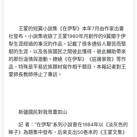
王蒙的短篇小說集《在伊犁》本年7月由作家出書
社發布。小說集收錄了王蒙1980年月創作的9篇關于伊
犁生涯經過的事況的作品，記載了很多通俗人艱苦而堅
韌的生涯，以及各族國民之間彼此懂得、彼此輔助帶來
的那份溫情與激動。繚繞《在伊犁》《這邊景致》等作
品，特殊是平易近族題材寫作相干題目，本報記者對王
蒙師長教師停止了專訪。
新疆國民對我恩重如山
記 者：“在伊犁”系列小說曾在1984年以《淡灰色的
眸子》為題集中發布，后來支出50卷本的《王蒙文集》