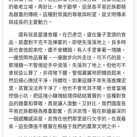
的敬老立場。再好比，樂于勸學，這是各平易近族都極
為器重的傳統。這種對常識的尊敬與盼望，是文明傳承
與成長的主要動力。
還有就是愛護食糧。在巴彥岱，盛在盤子里頭的食
品，是盡對不克不及揮霍的。即使失落落地上，良多時
辰也會撿起來吃，盡不會糟蹋。有人手里拿著一塊糖，
一邊悠閑地品嘗著，一邊散步向外走往。可不巧的是，
那塊糖一不警惕從手中滑落，失落到了地上。但他可不
會就這么算了，非得彎下腰，警惕翼翼地把糖撿起來，
然后細心擦拭干凈，持續吃。如果這糖不幸失落進爛泥
里，其實沒法弄干凈了，他也不會充耳不聞。他會當場
挖個小坑，把這塊小糖塊給埋得結結實實的。這種對食
品的器重和尊敬，真是讓人激動。又好比，我們國度各
平易近族都極為推重勤奮，否決怠惰。我在新疆最深的
一個感觸感染是，怠惰在他們那里是行欠亨的。在我看
來，這些價值不雅實在根植于我們的農業文明之中。