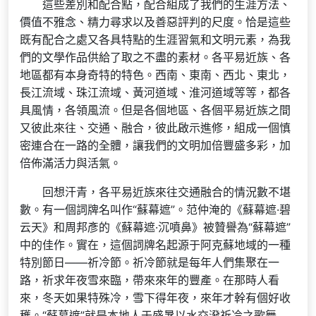
這些差別和配合點，配合組成了我們的生涯方法、
價值不雅念、精力尋求以及善惡評判的尺度。恰是這些
既有配合之處又各具特點的生涯習氣和文明元素，為我
們的文學作品供給了取之不盡的素材。各平易近族、各
地區都有本身奇特的特色。西南、東南、西北、東北，
長江流域、珠江流域、黃河道域、淮河道域等等，都各
具風情，各領風流。但是各個地區、各個平易近族之間
又彼此來往、交通、融合，彼此啟示進修，組成一個慎
密連合在一路的全體，讓我們的文明加倍豐盛多彩，加
倍佈滿活力與活氣。
回想汗青，各平易近族來往交通融合的情況數不堪
數。有一個詞牌名叫作“蘇幕遮”。范仲淹的《蘇幕遮·碧
云天》和周邦彥的《蘇幕遮·沉噴鼻》被贊譽為“蘇幕遮”
中的佳作。實在，這個詞牌名起源于阿克蘇地域的一種
特別節日——祈冷節。祈冷節就是每年人們集聚在一
路，祈求年夜雪來臨，帶來來年的豐產。在那時人看
來，冬天如果特殊冷，雪下得年夜，來年才幹有個好收
穫。“蘇幕遮”就是本地人于盛暑以水交潑祈冷之歌舞