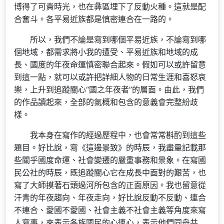
博得了可貴時光，也在彝區埋下了反動火種。這就是配
合奮斗。各平易近族都是慎密連合在一路的。
所以，我們不論是寫到哪個平易近族，不論寫到哪
個地域，都需求將小我的遭受、平易近族和地域的成
長、國度的年夜命運慎密聯合起來。假如可以或許留意
到這一點，就可以或許把詳細人物的日常生涯和喜怒哀
樂，上升到追蹤關心“國之年夜者”的層面。由此，我們
的作品讀起來，全部的氣概和包含的意義會完整紛歧
樣。
我本身在寫作的經過歷程中，也會常常斟酌到這些
題目。好比說，寫《這邊景致》的時辰，我盡量記載那
些關乎國度命運、社會變遷的嚴重事務和景象。在寫國
民公社的時辰，既追蹤關心它在成長中面對的艱苦，也
寫了大師摸著石頭過河所包含的正面原因。我也留意從
汗青的年夜趨向、年夜走向，好比說反動不反動、連合
不連合、愛國不愛國、社會主義不社會主義等角度來寫
人寫事，來表示各族國民的心連心，表示他們同舟共