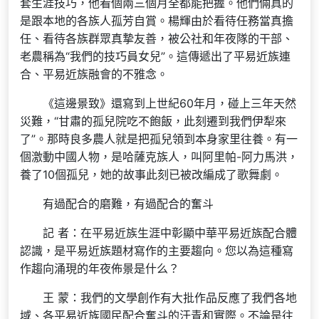
套生涯技巧，他看個兩三個月全都能把握。他們倆真的
是跟本地的各族人孤芳自賞。楊輝由於看待任務當真擔
任、看待各族群眾真摯友善，被公社和年夜隊的干部、
老農稱為“我們的技巧員女兒”。這傳遞出了平易近族連
合、平易近族融會的不雅念。
《這邊景致》還寫到上世紀60年月，碰上三年天然
災難，“甘肅的孤兒院吃不飽飯，此刻遷到我們伊犁來
了”。那時良多農人就是把孤兒領到本身家里往養。有一
個激動中國人物，是哈薩克族人，叫阿里帕-阿力馬洪，
養了10個孤兒，她的故事此刻已被改編成了歌舞劇。
有過配合的磨難，有過配合的奮斗
記 者：在平易近族生涯中彰顯中華平易近族配合體
認識，是平易近族題材寫作的主要趨向。您以為這種寫
作趨向涌現的年夜佈景是什么？
王 蒙：我們的文學創作有大批作品反應了我們各地
域、各平易近族國民配合奮斗的汗青和實際。不論是往