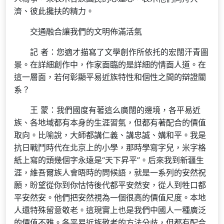
濟、彼此攙扶的精力。
交通融合讓我們的文明佈滿活氣
記 者：您適才描寫了文學創作所依托的宏闊汗青圖
景。在詳細創作中，作家面臨的是詳細的情面人道。在
這一層面，若何彰顯平易近族特性和個性之間的辯證關
系？
王 蒙：我們國度有著這么廣闊的邊境，各平易近
族、各地域都有本身的生涯習氣，但都有著配合的價值
取向。比喻說，大師都講仁義、講忠誠、媾和平。我是
抗日戰鬥時代在北京上的小學，那時學寫字兒，米字格
紙上寫的頭幾個字永遠是“天下昇平”。后來我到新疆生
涯，維吾爾族人會晤時的問候語，就是一系列的安然祝
願，盼望從你到你怙恃後代都平安然安，從人到牲口都
平安然安。他們把安然視為一個很高的價值尺度。本地
人還特殊留意敬老。這現實上也是我們中國人一種廣泛
的價值不雅。各平易近族敬老的方法分歧，但都有配合