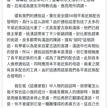
戲，后來成為唐玄宗時教坊曲，進而用作詞調。
還有我們的通俗話，實在是全國56個平易近族配合
發明的。為什么這么說呢？由於通俗話里包括了太多的
平易近族說話元素了。尤其是蒙古族和滿族，他們已經
進主華夏，給漢語帶來了不少新穎詞匯。好比那些趕車
的術語，良多都帶有滿語的陳跡。還有“胡同”這個詞
語，有學者以為是來自蒙古語的音譯，滿語中也有相似
的發音。所以，通俗話固然基本是漢語，但它曾經融進
了各平易近族的元素，成為了我們的配合語。此刻良多
人進修通俗話，同時應用本平易近族的母語，兩者之間
有良多配合的工具。由於這通用語是我們各平易近族配
合發明的。
我在寫《這邊景致》中人物的說話時，就想著怎么
寫才契合這小我的成分。寫維吾爾族人的措辭時，我都
是用維吾爾語來停止思慮，然后再把它翻譯成漢語。可
是，你不會感到它是一種難懂得的表達方法。這自己也