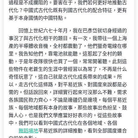
過程是不成攔阻的。要害在于，我們若何更好地推動古
代化？中國式古代化既有列國古代化的配合特征，更有
基于本身國情的中國特點。
回憶上世紀六七十年月，我在巴彥岱就切身經過的
事況了與古代化相干的題目。有一次，我帶往一個上海
產的半導體收音機，全村都震動了，他們獵奇電線在哪
里。我告知他們，靠電池就能聽。這惹起了全村的顫
動，于是年夜隊很快也買了一個，常常開著聽。此刻這
些物件在老蒼生的生涯中曾經習以為常了，不再是什么
奇怪玩意了，這自己就是古代化成長帶來的成果。所
以，走古代化這條路，對平易近族、對國度來說都是必
需的。但話說回來，詳細實行起來可沒那么不難，需求
各族國民勠力齊心。不論是邊疆仍是邊境，每個平易近
族、每個地域都有本身的故事，那些故事出色紛呈、鼓
舞人心，也是我們文學應當好好表示的。從這些故事
中，我們可以看到中國式古代化在各個地域、各個
舞蹈場地
平易近族的詳細推動，看到全部國度連合