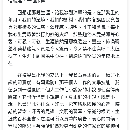
個續延、一個序幕。
回想起那段生涯，給我激烈沖擊的是，在那繁重的
年月，我們的邊境、我們的鄉村、我們的各族國民竟包
含著那樣多的仁慈、公理感、聰明、才干和勇氣，每小
我心里竟燃著那樣灼熱的火焰，那些通俗人竟是如許心
愛、可親、可敬！生涯依然是那樣強盛、豐盛、佈滿盼
望和勃勃賭氣。真是令人驚奇，令人禁不住高呼：太值
得了，生涯！到國民中心往，到遼闊而堅實的年夜地上
往！
在這幾篇小說的寫法上，我著意尋求的是一種非小
說的紀實感，有興趣防止那種個人工作的文學技能。我
留意到一種風險：個人工作化小說家的小說即便寫得再
圓熟，它也僅僅是小說罷了。真正好的小說，既是小
說，也會是此外什么，好比，它可所以國民的心聲、時
期的留念、汗青的見證、文明的薈萃、常識的根究、生
涯的百科全書。它還可所以真摯的廣告、衷心的問候、
無垠的幽思。有時恰好長短專門研究的作家寫的那種可