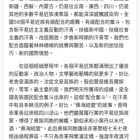
新疆、西躲、內蒙古，仍是往云南、廣西、四川，仍是
其他的多數平易近族湊集區，都能深深感觸感染到，全
國56個平易近族有過配合的磨難，有過配合的奮斗，包
含新平易近主主義反動的汗青，扶植新中國、扶植社會
主義的汗青，改造開放、步進新時期的汗青等。我們也
配合面臨著林林總總的挑釁與艱苦，以及新的迷信技
巧、新的國際情勢。
在這個經過歷程中，各個平易近族都涌現出了優良
的反動家、政治人物，文學藝術範疇的就更多了，好比
老舍是滿族的，沈從文是苗族的，翦伯贊是維吾爾族
的，等等。最主要的是，我們明天所獲得的成績，是全
國各族國民配合奮斗出來的。這個“配合奮斗”，在汗青
中有良多鮮活的例子。好比，“彝海結盟”的故事。昔時
赤軍長征途經四川涼山，他們嚴厲履行黨的平易近族政
策，博得了彝族同胞的擁戴。劉伯承和小葉丹以水代
酒，“彝海結盟”。此后彝族同胞護送赤軍歷經七天七夜
經由過程彝區，不只為赤軍飛奪瀘定橋、強渡年夜渡河