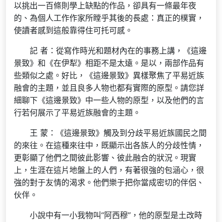
以挑出一百條則學上缺點的作品，卻具有一條最年夜
的、為個人工作作家所瞠乎其後的長處：真正的樸實，
使讀者感到這般靠得住可托可感。
記 者：從寫作時光和題材內在的事務上講，《這邊
景致》和《在伊犁》相距不是太遠。是以，兩部作品有
些類似之處。好比，《這邊景致》異樣聚焦了平易近族
融會的主題，並且良多人物也都有實際的原型。請您詳
細聊下《這邊景致》中一些人物的原型，以及他們的言
行若何展示了平易近族融會的主題。
王 蒙：《這邊景致》觸及到分歧平易近族國民之間
的來往。在這種來往中，既顯示出各族人的分歧性情，
更彰顯了他們之間彼此影響、彼此融合的狀況。現實
上，生涯在這片地盤上的人們，有著很強的包涵心，很
強的對于友情的渴求。他們樂于把你當成密切的伴侶、
伙伴。
小說中有一小我物叫“阿西穆”，他的原型是土改時