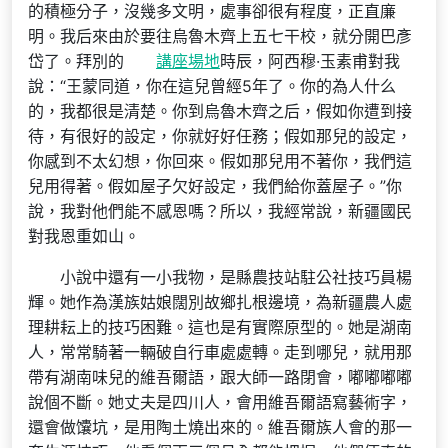
的積極分子，沒幾多文明，處事卻很有程度，正直廉
明。我后來由於要往烏魯木齊上五七干校，就分開巴彥
岱了。拜別的
講座場地
時辰，阿西穆·玉素甫對我
說：“王蒙同道，你在這兒曾經5年了。你的為人什么
的，我都很是清楚。你到烏魯木齊之后，假如你遭到接
待，有很好的設定，你就好好任務；假如那兒的設定，
你感到不太幻想，你回來。假如那兒用不著你，我們這
兒用得著。假如屋子欠好設定，我們給你蓋屋子。”你
說，我對他們能不感恩嗎？所以，我經常說，新疆國民
對我恩重如山。
小說中還有一小我物，是縣農技站駐公社技巧員楊
輝。她作為漢族姑娘闊別故鄉扎根邊境，為新疆農人處
理耕耘上的技巧困難。這也是有實際原型的。她是湖南
人，常常騎著一輛破自行車處處轉。走到哪兒，就用那
帶有湖南味兒的維吾爾語，跟大師一路閉會，嘟嘟嘟嘟
說個不斷。她丈夫是四川人，會用維吾爾語寫藝術字，
還會做馕坑，是用陶土燒出來的。維吾爾族人會的那一