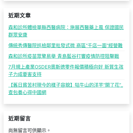
近期文章
森和診所體檢單縣西醫病院：施展西醫藥上風 保證國民
群眾安康
傳統秀傳醫院巡檢鄰里批發式微 商區“千店一面”經營難
森和診所疫苗眾擎易舉 青島藍谷打響疫情防控阻擊戰
7月規上產業OSDER奧斯德零件報價積極向好 新質生孩
子力成要害支持
【舊日貧苦村現今的樣子容貌】牯牛山的洋芋“開了花”_
查包養心得中國網
近期留言
尚無留言可供顯示。