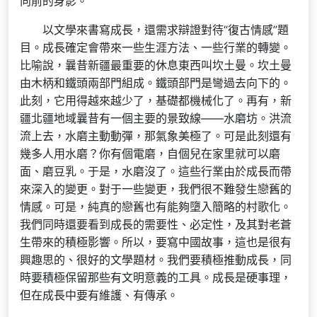
向前的身影。
以文學來書寫成長，還需求辯證對待“復古情感”題
目。成長確定會帶來一些生涯方法、一些行業的轉變。
比喻說，曩昔新疆最重要的休息東西叫坎土曼。坎土曼
由木柄和鐵頭兩部門組成。鐵頭部門是彎過去向下的。
此刻，它用得越來越少了，基礎都機械化了。再有，新
疆北疆地域曩昔有一個主要的景致線——水磨坊。洪流
流上去，水磨主動動彈，那氣象美極了。可是此刻還有
幾多人用水磨？你有個電磨，自個兒在家里就可以磨
面、磨豆乳。于是，水磨沒了。這些行業由於成長而帶
來深入的變更。對于一些變更，我們很不難發生戀舊的
情感。可是，純真的戀舊也有能夠墮入簡略的村歌化。
我們同時還要看到成長的需要性、必定性，及其對老蒼
生帶來的積極影響。所以，要寫中國故事，這也是很有
興趣思的、很好的文學題材。我們要積極推動成長，同
時要積極保留那些有文明意義的工具。成長是硬事理，
但在成長中要有維護、有傳承。