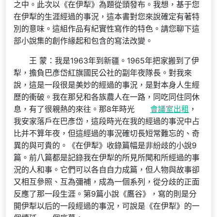
之中。此次以《在伊犁》為題從頭發布。我想，基于您
在伊犁的生涯經過的事況，這本書對您來說確定有著特
別的意味。這組作品有紀實性寫作的特色。請您聊下這
部小說集的創作緣起和包含的寫法改變。
王 蒙：我是1963年到新疆。1965年把家搬到了伊
犁，擔負巴彥岱紅旗國民公社的副年夜隊長。對我來
說，這是一段很是美妙的經過的事況，是對本身人生經
歷的衝破。我在那兒和各族農人在一路，同吃同住同休
息，有了很親熱的來往。那8年時光
會議室出租
，
我安家落戶在巴彥岱，這段時光在我的經過的事況中占
比并不算年夜，但這經過的事況確切長短常難忘的、奇
異的與可貴的。《在伊犁》收錄篇幅是非紛歧的小說9
篇。前八篇都是記錄我在伊犁的所見所聞和所經過的事
況的人和事。它們可以各自自力成篇，但人物與故事卻
又相互參照、互為彌補，成為一個系列，從分歧的正面
反應了那一段生涯。第9篇小說《鷹谷》，寫的則是分
開伊犁以后的一段經過的事況，可說是《在伊犁》的一