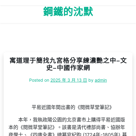
Skip
鋼鐵的沈默
to
content
寓道理于簡找九宮格分享練濃艷之中–文
史–中國作家網
Posted on
2025 年 3 月 13 日
by
admin
平易近國年間出書的《閱微草堂筆記》
本年，我執政陽公園的北京書市上購得平易近國版
本的《閱微草堂筆記》。該書是清代禮部尚書、協辦年
夜學士、《四庫全書》總纂官紀昀 (1724年-1805年) 暮