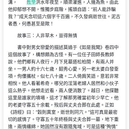
溝，
教學
洪水年夜至，順渠灌進，人幾為魚。由此
他抑郁想不開，惟獨步庭階，搖頭自語：“前人能詐騙
我？”成天念叨這六個字千百遍，不久發病逝世往。泥古
者愚，何愚甚至是歟！
故事三：人非草木，豈得無情
書中對男女戀愛的描述莫過于《如是我聞》卷四中
這個故事了，構想頗為古怪。有一位任子田師長教師
說，他們鄉有人夜行，月下見墓道松柏間，有兩人并
坐。一男人約十六七歲，韶秀心愛。另一老太婆白發垂
項，佝僂攜杖，似七八十歲。二人倚肩笑語，意若非常
相悅。他人看著希奇，哪兒的淫蕩老婦人居然和小伙子
這么熱乎。他想走近看，兩人便消散了。越日，他探聽
這里是誰家的墳場，這才了解那男確當初年少早亡，他
的老婆守寡五十余載，歿后與丈夫合葬在此處。正如
《詩經》曰：“穀則異室，逝世則同穴。”這可真是最密
切的感情了。守寡五十年終極與丈夫合葬一墓，地下重
逢，兩情纏綿，她固然沒有跟隨鬼域，可是這種“殉情”