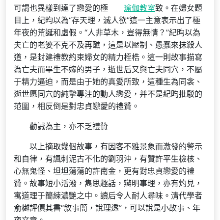
可謂也異樣到達了戀愛的極
瑜伽教室
致。在婦女題
目上，紀昀以為“存天理，滅人欲”這一主意表示出了極
年夜的荒誕和虛假。“人非草木，豈得無情？”紀昀以為
夫亡的老婆不克不及再醮，這是以壓制、愚蠢來抹殺人
道，是封建禮教約束婦女的精力桎梏。這一則故事描寫
為亡夫而畢生不嫁的男子，逝世后又與亡夫同穴，不屬
于精力逼迫，而是由于她的真愛所致，這種生為同衾、
逝世愿同穴的純摯專注的動人戀愛，并不是紀昀批駁的
范圍，相反倒是對忠貞戀愛的禮贊。
勸誡為主，亦不乏禮贊
以上摘取幾個故事，有因客不雅景象而激發的警示
和自律，有諷刺泥古不化的劉羽沖，有贊許平生檢核、
心無鬼怪、坦坦蕩蕩的許南金，更有對忠貞戀愛的禮
贊。故事短小活潑，雋思趣話，辯明事理，亦有灼見，
寓道理于簡練濃艷之中。讀后令人耐人尋味。清代學者
俞樾評價其書“敘事簡，說理透”，可以說是小故事、年