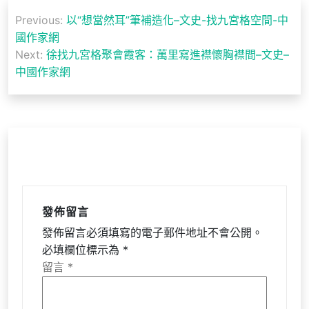
文
Previous:
以“想當然耳”筆補造化–文史-找九宮格空間-中
章
國作家網
導
Next:
徐找九宮格聚會霞客：萬里寫進襟懷胸襟間–文史–
中國作家網
覽
發佈留言
發佈留言必須填寫的電子郵件地址不會公開。
必填欄位標示為
*
留言
*