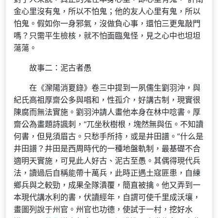
金心里沒有鬼，所以不怕鬼；他的友人心里有鬼，所以
怕鬼。假如你一身邪氣，沒做負心事，還怕三更鬼敲門
嗎？只需平生檢核，就不怕面臨鬼怪，見之心中也坦坦
蕩蕩。
故事二：泥古者愚
在《灤陽消夏錄》卷三中提到一夙儒生劉羽沖，與
紀氏高祖厚齋公多與唱和，性孤介，好講古制，現實很
陳腐而無法實施。劉羽沖請人畫他本身在林中唸書。厚
齋公為畫題詩諷刺，“兀坐秋樹根，塊然無與伍。不知讀
何書，但見須眉古。只愁手所持，或是井田譜。”什么是
井田譜？井田是西周時代的一種地盤軌制，最基礎不合
適明天實施，可見此人好古、泥古至愚。其偶得現代兵
法，讀過后自稱能帶十萬兵，此時正遇土寇匪患，自練
鄉兵與之較勁，成果全隊潰覆，簡直被擒。他又弄到一
本現代講水利的書，伏讀經年，自謂可使千里成沃壤，
畫圖列說于州官。州官也功德，使試于一村，挖好水