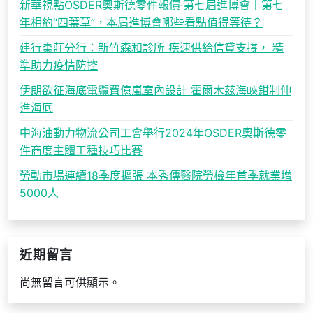
新華視點OSDER奧斯德零件報價·第七屆進博會丨第七
年相約“四葉草”，本屆進博會哪些看點值得等待？
建行棗莊分行：新竹森和診所 疾速供給信貸支撐， 精
準助力疫情防控
伊朗欲征海底電纜費億嵐室內設計 霍爾木茲海峽鉗制伸
進海底
中海油動力物流公司工會舉行2024年OSDER奧斯德零
件商度主體工種技巧比賽
勞動市場連續18季度擴張 本秀傳醫院勞檢年首季就業增
5000人
近期留言
尚無留言可供顯示。