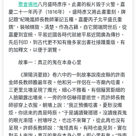
聚會場地
八月盛時彥序。此書的板片毀于火警。嘉
慶二十一年丙子（1816年），盛時彥又將此書重刻，牌
記題“紀曉嵐師長教師筆記五種，嘉慶丙子北平盛氏重
鐫”，裝幀精致、清楚。作為古籍，自它開端問世后，從
嘉慶到宣統、平易近國各時代就被平易近間廣為傳抄、
先后刊印，到古代更不知有幾多家出書社接踵重版，有
的加釋文，以便于瀏覽。
故事一：真正的鬼在本身心里
《灤陽消夏錄》卷六中的一則故事說南皮縣的許南
金師長教師膽最年夜。他和另一伴侶在一寺廟內唸書，
三更里北墻呈現了燭光，細心不雅看，有個簸箕鉅細的
人臉顯露出墻來，一旁的伴侶嚇得要逝世。而許師長教
師卻穿上衣服，朝墻上說：“我正預備唸書，憂愁沒燭
炬，你送來的真是時辰。”于是誦讀聲瑯瑯。沒讀幾頁鬼
的眼光漸隱，拊墻呼之，也出不來聲了，從此再也沒有
呈現。許師長教師說：“鬼怪真有，有時也能見到，實在
對于人來說，真正的鬼在本身心里，即心里有鬼。”許南