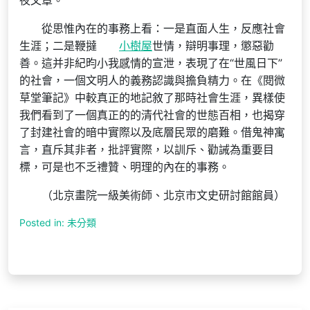
夜文章。
從思惟內在的事務上看：一是直面人生，反應社會
生涯；二是鞭撻
小樹屋
世情，辯明事理，懲惡勸
善。這并非紀昀小我感情的宣泄，表現了在“世風日下”
的社會，一個文明人的義務認識與擔負精力。在《閱微
草堂筆記》中較真正的地記敘了那時社會生涯，異樣使
我們看到了一個真正的的清代社會的世態百相，也揭穿
了封建社會的暗中實際以及底層民眾的磨難。借鬼神寓
言，直斥其非者，批評實際，以訓斥、勸誡為重要目
標，可是也不乏禮贊、明理的內在的事務。
（北京畫院一級美術師、北京市文史研討館館員）
Posted in: 未分類