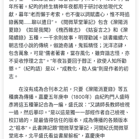
年所著。紀昀的終生精神年夜都用于研討收拾現代文
獻，暮年“老而懶于考索，也不復以詞賦盡心，惟不時追
錄舊聞……聊以遣日”。《閱微草堂筆記》包含《灤陽消
夏錄》《如是我聞》《槐西雜志》《姑妄言之》和《灤
陽續錄》五種，一千余則故事，明理勸誡。該書繼續六
朝志怪小說的傳統，俶詭奇譎，鬼狐精怪；洸洋恣肆，
包含萬象，可是“儒者著書，當存風化，雖齊諧志怪，亦
不妥收悖理之言”。“年夜旨要回于醇正，欲使人知所勸
懲。”（紀昀語）是以，“成教化，助人倫”則是作者的初
志。
在沒有成為合刊本之前，只要《灤陽消夏錄》等五
種廣為傳播。嘉慶五年庚申（1800年）由紀昀門人盛時
彥將這五種筆記合為一編，盛氏說：“又請師長教師檢視
一過，然后摹印。”是以這是獨一一部經作者自己檢視、
校訂過的，是最值得信任的版本，成為傳播的各類版本
之“祖本”。此書牌記題“閱微草堂筆記，河間紀氏閱微草
堂底本，北平盛氏看益書屋躲板”，嘉慶庚申