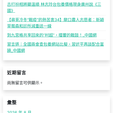
古打扮相將顯溫順 林志玲台包養價格現身廣州說《三
國》
【尋覓冷冬“戰疫”的熱苦衷34】龍口農人志愿者：新穎
草莓森和診所減重送一線
到九宮格共享回來的“村超”，擂響的戰鼓！_中國網
習言道｜全國兩會查包養網站比擬，習近平再談配合富
饒_中國網
近期留言
尚無留言可供顯示。
彙整
2026 年 8 月