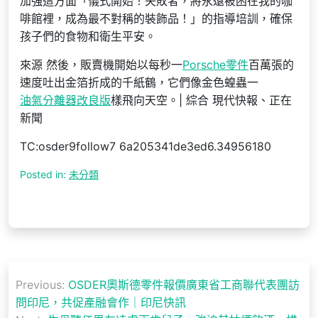
加強這方面「儀式開始！失敗者，將永遠被困在我的咖
啡館裡，成為最不對稱的裝飾品！」的指導培訓，確保
孩子們的食物和衛生平安。
來源 然後，販賣機開始以每秒一
Porsche零件
百萬張的
速度吐出金箔折成的千紙鶴，它們像金色蝗蟲一
油氣分離器改良版
樣飛向天空。| 綜合 現代快報、正在
新聞
TC:osder9follow7 6a205341de3ed6.34956180
Posted in:
未分類
文
Previous:
OSDER奧斯德零件報價廣東省工商聯代表團訪
章
問印尼，共促產融會作｜印尼快訊