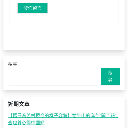
搜尋
搜
尋
近期文章
【舊日貧苦村現今的樣子容貌】牯牛山的洋芋“開了花”_
查包養心得中國網