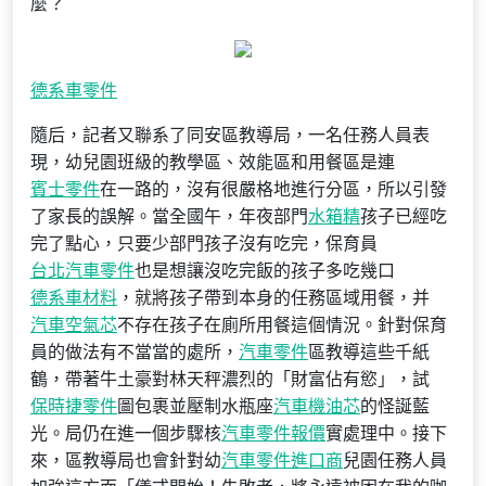
麼？
德系車零件
隨后，記者又聯系了同安區教導局，一名任務人員表
現，幼兒園班級的教學區、效能區和用餐區是連
賓士零件
在一路的，沒有很嚴格地進行分區，所以引發
了家長的誤解。當全國午，年夜部門
水箱精
孩子已經吃
完了點心，只要少部門孩子沒有吃完，保育員
台北汽車零件
也是想讓沒吃完飯的孩子多吃幾口
德系車材料
，就將孩子帶到本身的任務區域用餐，并
汽車空氣芯
不存在孩子在廁所用餐這個情況。針對保育
員的做法有不當當的處所，
汽車零件
區教導這些千紙
鶴，帶著牛土豪對林天秤濃烈的「財富佔有慾」，試
保時捷零件
圖包裹並壓制水瓶座
汽車機油芯
的怪誕藍
光。局仍在進一個步驟核
汽車零件報價
實處理中。接下
來，區教導局也會針對幼
汽車零件進口商
兒園任務人員