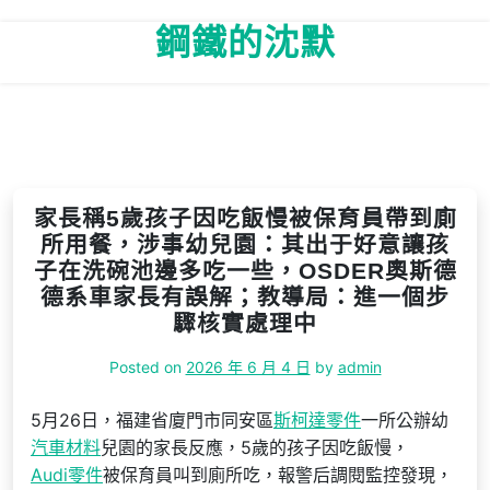
Skip
鋼鐵的沈默
to
content
家長稱5歲孩子因吃飯慢被保育員帶到廁
所用餐，涉事幼兒園：其出于好意讓孩
子在洗碗池邊多吃一些，OSDER奧斯德
德系車家長有誤解；教導局：進一個步
驟核實處理中
Posted on
2026 年 6 月 4 日
by
admin
5月26日，福建省廈門市同安區
斯柯達零件
一所公辦幼
汽車材料
兒園的家長反應，5歲的孩子因吃飯慢，
Audi零件
被保育員叫到廁所吃，報警后調閱監控發現，