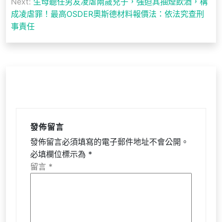
導
Next:
生母聽任男友凌虐兩歲兒子，強迫其抽煙飲酒，構
成凌虐罪！最高OSDER奧斯德材料報價法：依法究查刑
覽
事責任
發佈留言
發佈留言必須填寫的電子郵件地址不會公開。
必填欄位標示為
*
留言
*