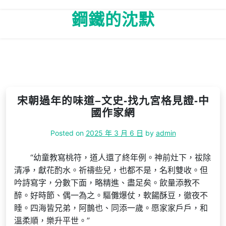
Skip
鋼鐵的沈默
to
content
宋朝過年的味道–文史-找九宮格見證-中
國作家網
Posted on
2025 年 3 月 6 日
by
admin
“幼童教寫桃符，道人還了終年例。神前灶下，祓除
清凈，獻花酌水。祈禱些兒，也都不是，名利雙收。但
吟詩寫字，分數下面，略精進、盡足矣。飲量添教不
醉。好時節、偶一為之。驅儺爆仗，軟餳酥豆，徹夜不
睡。四海皆兄弟，阿鵲也、同添一歲。愿家家戶戶，和
溫柔順，樂升平世。”