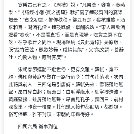
宴樂古已有之，《周禮》說，“凡祭奠、饗食，奏燕
樂。”《詩經·小雅·賓之初筵》就描寫了鐘鼓齊叫的宴樂
場景：“賓之初筵，擺佈秩秩。籩豆有楚，殽核維旅。酒
既和旨，喝酒孔偕。鐘鼓既設，舉酬逸逸。”宋人邊飲酒
邊看“春晚”，不是看直播，而是真現場，吃貨之意不在
吃，在乎歌舞之間也。現場歸納《只此青綠》是原版，
既“絲竹管弦，艷歌妙舞，咸精其能”，又“能文詞，善辭
吐，均衡人物，應對有度”。
宋朝春節運動不避世俗，更有文雅。蘇軾、秦不
雅、佛印與黃庭堅聚在一路行酒令：首句花落地，次句
此花與前人，三四句是引唐詩。蘇軾先來：雪花落地無
聲，昂首見白起；廉頗曰：白毛浮綠水，紅掌撥清波。
黃庭堅接：蛀屑落地無聲，昂首見孔子；顏回曰：前村
深夜里，昨夜一枝開。其他幾人接句都貼切，都妙趣。
俗可保底，雅不封頂，宋朝的年過得好。
四司六局 辦事到位