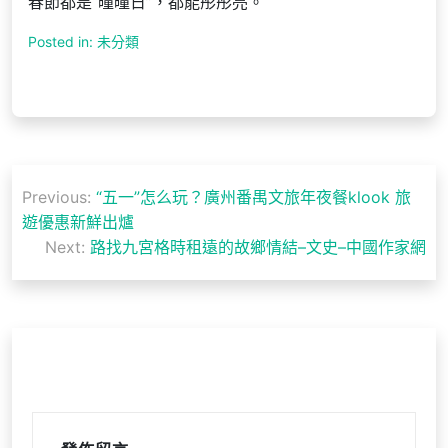
春節都是“曈曈日”，都能彤彤亮。
Posted in: 未分類
文
Previous:
“五一”怎么玩？廣州番禺文旅年夜餐klook 旅
章
遊優惠新鮮出爐
導
Next:
路找九宮格時租遠的故鄉情結–文史–中國作家網
覽