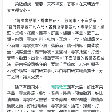
梁啟超說：若要一天不得安，宴客。在宋朝過年，
宴客卻安心。
“燒噴鼻點茶，掛畫插花，四般閑事，不宜戾家。”
“官府貴家置四司六局，各有所掌帳設司，專掌仰塵、繳
壁、桌幃、搭席、簾幕、屏風、繡額、字畫、簇子之
類。廚司，專掌打料、批切、烹炮、下食、協調節次。
茶酒司，專掌賓客茶湯、蕩篩酒、請坐諮席、開盞歇
坐、揭席迎送、應干節次。臺盤司，專掌托盤、打送、
赍擎、勸酒、出食、接盞等事。”下面所說的賓館表裡裝
潢，是由帳設司擔任的，要辦千里筵席，若何打棚子，
若何掛橫幅，專門研究事可以由專門研究職員擔任，分
工之細，讓人受驚。
除了有四司外，
舞蹈教室
還有六局，好比有果
子局：專掌裝簇、盤饤、看果、時果、預備勸酒；好比
油燭局：專掌燈火照射、立臺剪燭、壁燈燭籠、裝噴鼻
簇炭之類；好比排辦局：專掌掛畫、插花、掃灑、打