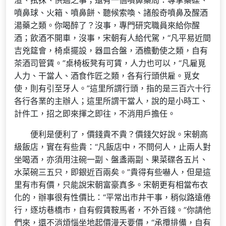
渲、拭抹、供過之事；還有一個噴鼻藥局：專掌藥碟、
噴鼻球、火箱、噴鼻餅、聽候索喚、諸般奇噴鼻及醒酒
湯藥之類。你喝醉了？沒事，專門研究職員來給你醒
酒；飲酒不開車，沒事，宋朝有人給代駕，“凡平易近間
吉兇筵會，椅桌擺設，器皿合盤，酒檐動使之類，自有
茶酒司管賃。”桌椅板凳有可賃，人力也可以，“凡雇覓
人力、干當人、酒食作匠之類，各有行頭供雇。覓女
使，則有引至牙人。”這里所謂行頭，指的是三百六十行
各行各業的主辦人；這里所謂干當人，說的是小時工、
計件工，招之即來揮之即往，不消用戶擔任。
便利是便利了，價錢貴不貴？價錢欠好說。宋朝高
級飯店，實在有些貴：“凡飯店中，不問何人，止兩人對
坐喝酒，亦須用注碗一副、盤盞兩副、果菜碟各五片、
水菜碗三五只，即銀近百兩矣。”貴得有些嚇人，但是這
里有市有價，只能說宋朝富豪真多。宋朝更有相當布衣
化的，辦事很有性價比：“平常出市井干事，稍似路遠倦
行，逐坊巷橋市，自有假賃鞍馬者，不外百錢。”你請他
們來，還不消煩惱坐地起價漫天要價，“承攬排備，自有