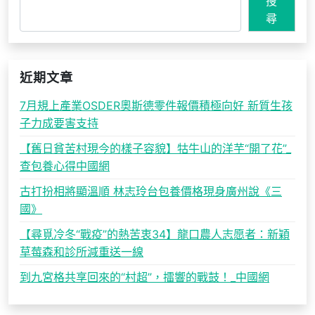
搜
尋
近期文章
7月規上產業OSDER奧斯德零件報價積極向好 新質生孩
子力成要害支持
【舊日貧苦村現今的樣子容貌】牯牛山的洋芋“開了花”_
查包養心得中國網
古打扮相將顯溫順 林志玲台包養價格現身廣州說《三
國》
【尋覓冷冬“戰疫”的熱苦衷34】龍口農人志愿者：新穎
草莓森和診所減重送一線
到九宮格共享回來的“村超”，擂響的戰鼓！_中國網