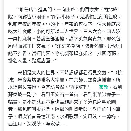
“唯任店，進其門，一向主廊，約百余步，南北庭
院，兩廊皆小閣子。”所謂小閣子，是我們此刻的包廂，
包廂年夜的年夜，小的小，年夜的容得下一個大師庭來
吃大年夜飯，小的可所以二人世界，三人六合，四人湊
一桌打麻將。若說全部酒樓，講求英氣與貴氣，那么包
廂里面就主打文氣了，“汴京熟食店，張掛名畫，所以引
誘不雅者，留連門客。今杭城茶肆亦如之，插四時花，
掛名人畫，點綴店面。”
宋朝是文人的世界，不時處處都看得見文氣，“（杭
城）年夜茶坊張掛名人字畫，在京師只熟食店掛畫，所
以消遺久待也。今茶坊皆然。”在包廂里
家教
，看到
蘇東坡一副字，看到王安石一首詩，看到米芾米癲子一
幅畫，是不是感到本身也高雅起來了？這包廂叫沁園
春，那包廂叫永遇樂，隔鄰的叫賀新郎，對面的叫卜算
子，順次曩昔是憶江南、水調歌頭、定風浪、一剪梅、
西江月、浣溪紗、漁家傲……