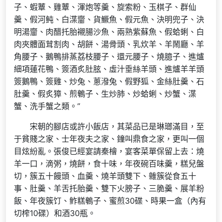
子、蝦蕈、雞蕈、渾炮等羹、旋索粉、玉棋子、群仙
羹、假河鲀、白渫齏、貨鱖魚、假元魚、決明兜子、決
明湯齏、肉醋托胎襯腸沙魚、兩熟紫蘇魚、假蛤蜊、白
肉夾體面茸割肉、胡餅、湯骨頭、乳炊羊、羊鬧廳、羊
角腰子、鵝鴨排蒸荔枝腰子、還元腰子、燒臆子、進爐
細項蓮花鴨、簽酒炙肚胘、虛汁垂絲羊頭、進爐羊羊頭
簽鵝鴨、簽雞、炒兔、蔥潑兔、假野狐、金絲肚羹、石
肚羹、假炙獐、煎鵪子、生炒肺、炒蛤蜊、炒蟹、渫
蟹、洗手蟹之類。”
宋朝的腳店或許小飯店，其菜品已是琳瑯滿目，至
于貧賤之家、士年夜夫之家、鐘叫鼎食之家，更叫一個
目炫紛亂。張俊已經宴請秦檜，宴客菜單保留上去：燒
羊一口，滴粥，燒餅，食十味，年夜碗百味羹，糕兒盤
切，簇五十饅頭、血羹、燒羊頭雙下、雜簇從食五十
事、肚羹、羊舌托胎羹、雙下火膀子、三脆羹、展羊粉
飯、年夜簇饤、鲊糕鵪子、蜜煎30碟、時果一盒（內有
切榨10碟）和酒30瓶。