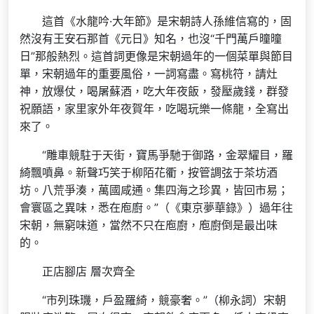
這首《水龍吟·大年節》是宋朝詩人孫維信寫的，固
然沒有王安石那首《元日》知名，也沒“千門萬戶曈曈
日”那般熱烈。這首詞更像是宋朝過年的一個菜單與節目
單，宋朝過年的重要風俗，一詞寫盡。寫桃符，請灶
神，放爆仗，喝屠蘇酒，吃大年夜飯，發壓歲錢，群發
祝願語，家里家外年夜賀年，吃喝玩樂一條龍，全寫出
來了。
“雕車競駐于天街，寶馬爭馳于御路，金翠耀目，羅
綺飄噴鼻。新聲巧笑于柳陌花衢，按管調弦于茶坊酒
坊。八荒爭湊，萬國咸通。集四海之珍異，皆回市易；
會寰區之異味，悉在庖廚。”（《東京夢華錄》）過年往
宋朝，無窮味道，當然不只在庖廚，庖廚倒是最出味
的。
正店腳店 層次齊全
“市列珠璣，戶盈羅綺，競豪奢。”（柳永詞）宋朝