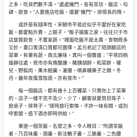
之多，吃貨們數不清，“處處擁門，各有茶坊、飯店、勾
肆、飲食。”人要進店吃飯，還要“擁門”，排很長的隊。
或許是有錢率性，宋朝市平易近似乎不愛好在家吃
飯，都愛點外賣、上館子，“販子掮客之家，往往只于市
店旋買飲食，不置家蔬。”裡面吃飯不是太貴，食物既多
又妙，重口胃清口胃都可選擇。孟元老記了陌頭腳店的
菜單，有葷有蔬，南北兼味，真叫一個豐盛：“平常四梢
遠靜往處，夜市亦有燋酸豏、豬胰胡餅、和菜餅、獾
兒、野狐肉、果木翹羹、灌腸、噴鼻糖果子之類。冬
月，雖年夜風雪陰雨，亦有夜市。”
每一個飯店，都有幾十上百種菜，只需你上了菜單
的，店子一樣不克不及少，少了，顧客就要努目珠子，
掀桌子，摔凳子，“逐時旋行索喚，不許一味有闕，或別
呼索變。造下酒亦即時供給。”
單道一個茶飯，名堂之多，令人瞠目：“所謂茶飯
者，乃百味羹、頭羹、新法鵪子羹、三脆羹、二色腰