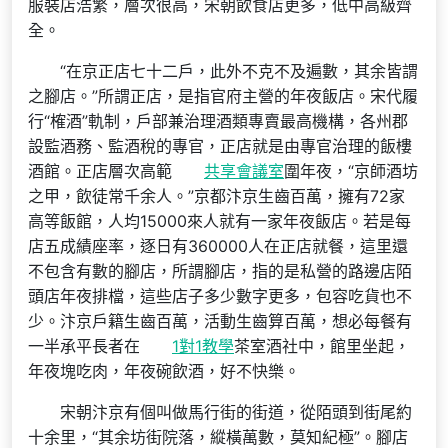
服裝店浩繁，層次很高，宋朝飲食店更多，低中高級齊
全。
“在京正店七十二戶，此外不克不及遍數，其余皆謂
之腳店。”所謂正店，是指官府主營的年夜飯店。宋代履
行“榷酒”軌制，戶部兼治理酒類專賣最高機構，各州郡
設監酒務、監酒稅的專官，正店就是由專官治理的飯樓
酒館。正店層次高範
共享會議室
圍年夜，“京師酒坊
之甲，飲徒常千余人。”京都汴京生齒百萬，擁有72家
高等飯館，人均15000來人就有一家年夜飯店。若是每
店五成績座率，逐日有360000人在正店就餐，這里還
不包含有數的腳店，所謂腳店，指的是私營的路邊店陌
頭店年夜排檔，這些店子多少數字更多，包容吃貨也不
少。汴京戶籍生齒百萬，活動生齒算百萬，想必每餐有
一半承平長者在
1對1教學
茶室酒社中，館里坐起，
年夜塊吃肉，年夜碗飲酒，好不快樂。
宋朝汴京有個叫做馬行街的街道，從陌頭到街尾約
十余里，“其余坊街院落，縱橫萬數，莫知紀極”。腳店