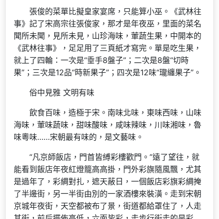
張俊的菜單比擬皇家宴席，只能算小巫。《武林往
事》記了宋高宗往張俊家，那才是年夜巫，里面的菜名
聞所未聞，見所未見，山珍海味，葷蔬生果，中開本的
《武林往事》，足足用了三頁紙才寫完。單是吃生果，
就上了四輪：一次是“垂手8盤子”；二次是8盤“切時
果”；三次是12品“時新果子”；四次是12味“瓏纏果子”。
俗中見雅 文明有味
飲食百味，造極于宋。南味北味，東味西味，山味
海味，葷味蔬味，甜味酸味，咸味辣味，川味湘味，魯
味粵味……宋朝最有味的，是文藝味。
“凡京師飯店，門首皆縛彩樓歡門。”遠了望往，就
能看到飯店年夜紅燈籠高高掛，門外彩旗隨風飄，尤其
是過年了，彩綢對扎，遮天蔽日，一個飯店彩旗彩綢掩
了半邊街，另一半街由別的一家酒樓來裝潢。走到宋朝
京城年夜街，天空都被布了景，街道都給罩住了，人走
其街，前后擺佈高低，六面皆彩，走步行街走的是彩