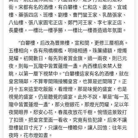
街。宋都有名的酒樓，有白礬樓、仁和店、姜店、宜城
樓、藥張四店、班樓、劉樓、曹門蠻王家、乳酪張家、
八仙樓、張八家園宅正店、鄭門河王家、李七家正店、
長慶樓，一樓比一樓爭勝，一樓比一樓善造過年氛圍。
“白礬樓，后改為豐樂樓，宣和間，更修三層相高。
五樓相向，各有飛橋欄檻，明暗相通，珠簾繡額，燈燭
晃耀。初開數日，每先到者賞金旗，過一兩夜，則已元
夜，則每一瓦隴中皆置蓮燈一盞。內西樓后來禁人登
眺，以第一層下視禁中。”白礬樓這家有名的酒樓，就在
皇宮隔鄰，不算零間隔接觸皇宮，也算是近間隔了。正
月十五來這里吃飯飯，看燈燈，那是味覺的盛宴，也是
視覺的盛宴，仍是聽覺的盛宴。此外不說，單是“每一瓦
隴中皆置蓮燈一盞”，那火樹銀花，那燈光閃耀，足以年
夜開眼界，怒安心花，春風夜放花千樹。惋惜這景致打
了扣頭，把皇宮里面一看收，究竟有些犯諱，后來不讓
登樓鼠目寸光了，只讓在一樓瞻仰，讓人回憶：往年元
夜時，花市燈如晝。