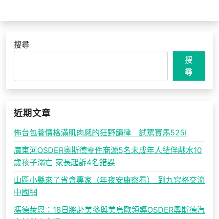
搜尋
搜
尋
近期文章
佈台包養價格滿肌肉感的狂野韻律 試駕寶馬525i
廣東河OSDER奧斯德零件商源5名未成年人結伴戲水10
歲孩子溺亡 家長起訴4名錯誤
山區小縣來了省會專家（年夜安康察看）_到九宮格交流
中國網
馮德萊恩：18日將赴美參與美烏歐領導OSDER奧斯德汽