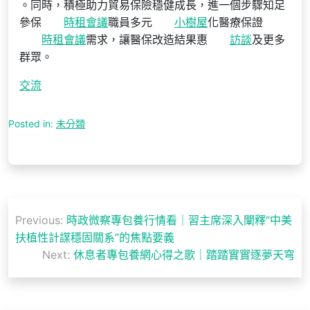
。同時，積極助力貿易保險穩健成長，進一個步驟知足
參保
時租會議
職員多元
小樹屋
化醫療保證
時租會議
需求，讓醫保改造結果惠
訪談
及更多
群眾。
交流
Posted in:
未分類
文
Previous:
時政微察專包養行情看｜習主席深入闡釋“中美
章
扶植性計謀穩固關系”的焦點要義
導
Next:
休息者專包養網心得之歌｜踏踏實實逐夢天穹
覽