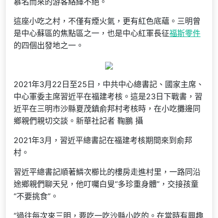
慕名而來的游客絡繹不絕。
這座小吃之村，不僅有煙火氣，更有紅色底蘊。三明曾
是中心蘇區的焦點區之一，也是中心紅軍長征
福斯零件
的四個出發地之一。
2021年3月22日至25日，中共中心總書記、國家主席、
中心軍委主席習近平在福建考核。這是23日下戰書，習
近平在三明市沙縣夏茂鎮俞邦村考核時，在小吃攤邊同
鄉親們親切交談。新華社記者 鞠鵬 攝
2021年3月，習近平總書記在福建考核期間來到俞邦
村。
習近平總書記順著鱗次櫛比的樓房走進村里，一路同沿
途鄉親們聊天兒，他叮囑白叟“多珍重身體”，交接孩童
“不要挑食”。
“過往每次來三明，要吃一吃沙縣小吃的。在當時有興趣