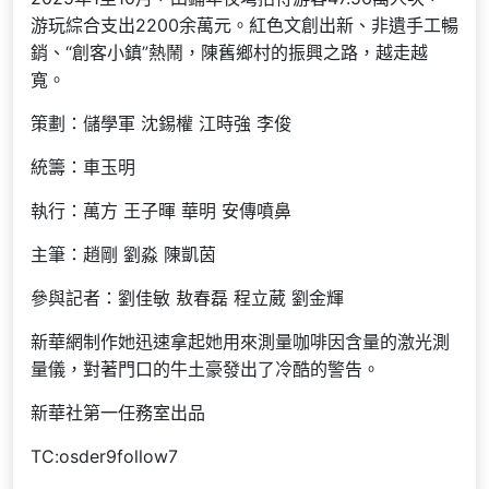
游玩綜合支出2200余萬元。紅色文創出新、非遺手工暢
銷、“創客小鎮”熱鬧，陳舊鄉村的振興之路，越走越
寬。
策劃：儲學軍 沈錫權 江時強 李俊
統籌：車玉明
執行：萬方 王子暉 華明 安傳噴鼻
主筆：趙剛 劉淼 陳凱茵
參與記者：劉佳敏 敖春磊 程立葳 劉金輝
新華網制作她迅速拿起她用來測量咖啡因含量的激光測
量儀，對著門口的牛土豪發出了冷酷的警告。
新華社第一任務室出品
TC:osder9follow7