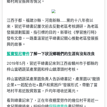
鄉村周全振興等情況。
江西于都、福建沙縣、河南新縣……黨的十八年夜以
來，習近平總書記屢次前去反動老區考核調研，為老區
發展謀劃藍圖、指引標的目的。新華社《學習進行時》
發布文章，一路重溫習近平總書記關心推動老區發展振
興的故事。
藍寶堅尼零件
了解一下狀況鄉親們的生涯有沒有改良
2019年5月，習近平總書記來到江西省贛州市于都縣的
梓山富硒蔬菜產業園和梓山鎮潭頭村考核。
梓山富硒蔬菜產業園負責人告訴總書記，產業園以“龍頭
企業+一起配合社+農戶和貧困戶”發展形式，帶動了當
地村平易近脫貧致富，戶均年增收近萬元。
看到總書記來了，正在年夜棚里勞作的幾位村平易近一
會兒圍攏過來，紛紛向總
保時捷零件
書記問好。