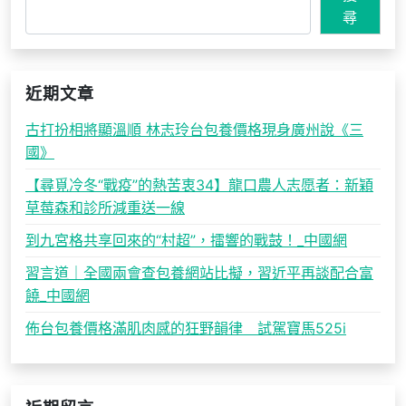
尋
近期文章
古打扮相將顯溫順 林志玲台包養價格現身廣州說《三
國》
【尋覓冷冬“戰疫”的熱苦衷34】龍口農人志愿者：新穎
草莓森和診所減重送一線
到九宮格共享回來的“村超”，擂響的戰鼓！_中國網
習言道｜全國兩會查包養網站比擬，習近平再談配合富
饒_中國網
佈台包養價格滿肌肉感的狂野韻律 試駕寶馬525i