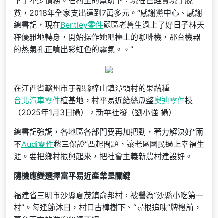
下了不少債務。在村里的幫助下，現在已經實現了脫
貧，2018年全家支出達到7萬多元。“感謝黨中心、感謝
總書記，現在
Bentley零件
蘇區老蒼生過上了好日子林天
秤優雅地轉身，開始操作她吧檯上的咖啡機，那台機器
的蒸氣孔正噴出彩虹色的霧氣。。”
在江西省贛州市于都縣梓山鎮潭頭村的果蔬種
台北汽車零件
植基地，村平易近給絲瓜整
奧迪零件
枝
（2025年1月3日攝）。新華社發（劉小強 攝）
總書記強調，各地區各部門要再加把勁，著力解決好“兩
不
Audi零件
愁三保證”凸起問題，讓老區國民過上幸福生
涯。要把鄉村振興起來，把社會主義新農村建設好。
隨機應變選擇富平易近產業是關鍵
福建省三明市沙縣夏茂鎮俞邦村，被譽為“沙縣小吃第一
村”。每逢節沐日，村口古樟樹下、“尋根追味”牌樓前，