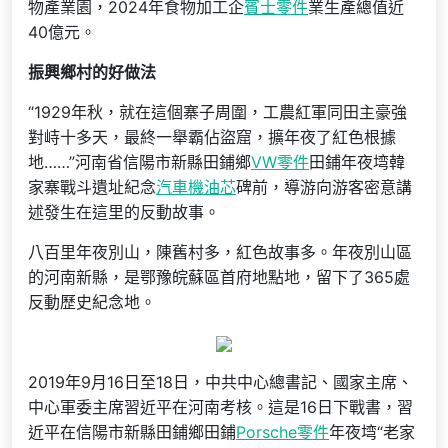
物產業園，2024年食物加工企
賓士零件
業生產總值近
40億元。
振興鄉村的好做法
“1929年秋，就在這個寨子周圍，工農紅軍同田主豪強
對峙十多天，最終一舉霸佔盜窟，擴年夜了紅色根據
地……”河南省信陽市新縣田鋪鄉
VW零件
田鋪年夜塆韓
家寨戰斗遺址紀念
汽車機油芯
碑前，導游向游客密意講
述發生在這里的反動故事。
八百里年夜別山，陳舊村多，紅色故事多。年夜別山區
的河南新縣，是鄂豫皖蘇區首府地點地，留下了365處
反動歷史紀念地。
2019年9月16日至18日，中共中心總書記、國家主席、
中心軍委主席習近平在河南考核。這是16日下戰書，習
近平在信陽市新縣田鋪鄉田鋪
Porsche零件
年夜塆“老家