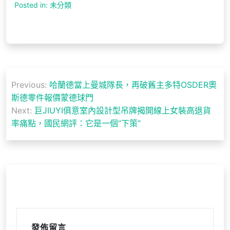
Posted in: 未分類
文
Previous:
哈蘭德當上曼城隊長，再破舊主多特OSDER奧
章
斯德零件報價蒙德球門
導
Next:
巨JIUYI俱意室內設計型吊牌揭開線上女裝高退貨
率痛點，國民網評：它是一個“下策”
覽
發佈留言