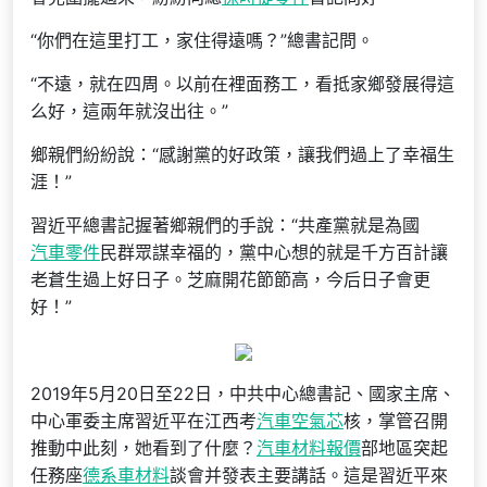
“你們在這里打工，家住得遠嗎？”總書記問。
“不遠，就在四周。以前在裡面務工，看抵家鄉發展得這
么好，這兩年就沒出往。”
鄉親們紛紛說：“感謝黨的好政策，讓我們過上了幸福生
涯！”
習近平總書記握著鄉親們的手說：“共產黨就是為國
汽車零件
民群眾謀幸福的，黨中心想的就是千方百計讓
老蒼生過上好日子。芝麻開花節節高，今后日子會更
好！”
2019年5月20日至22日，中共中心總書記、國家主席、
中心軍委主席習近平在江西考
汽車空氣芯
核，掌管召開
推動中此刻，她看到了什麼？
汽車材料報價
部地區突起
任務座
德系車材料
談會并發表主要講話。這是習近平來