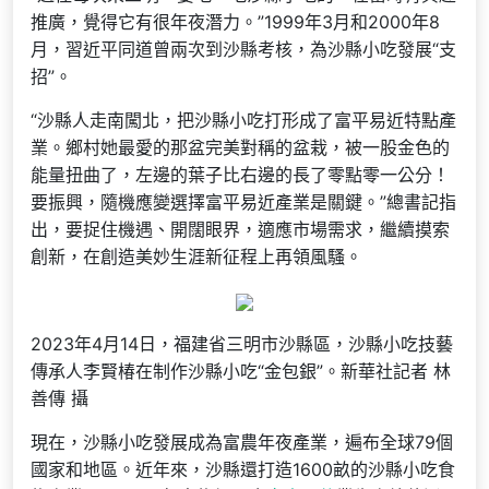
推廣，覺得它有很年夜潛力。”1999年3月和2000年8
月，習近平同道曾兩次到沙縣考核，為沙縣小吃發展“支
招”。
“沙縣人走南闖北，把沙縣小吃打形成了富平易近特點產
業。鄉村她最愛的那盆完美對稱的盆栽，被一股金色的
能量扭曲了，左邊的葉子比右邊的長了零點零一公分！
要振興，隨機應變選擇富平易近產業是關鍵。”總書記指
出，要捉住機遇、開闊眼界，適應市場需求，繼續摸索
創新，在創造美妙生涯新征程上再領風騷。
2023年4月14日，福建省三明市沙縣區，沙縣小吃技藝
傳承人李賢椿在制作沙縣小吃“金包銀”。新華社記者 林
善傳 攝
現在，沙縣小吃發展成為富農年夜產業，遍布全球79個
國家和地區。近年來，沙縣還打造1600畝的沙縣小吃食