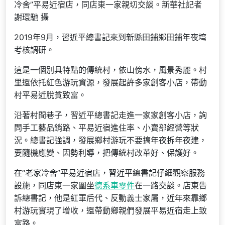
冷舍”平易近宿店，同店東一家親切交談。新華社記者
謝環馳 攝
2019年9月，習近平總書記來到新縣田鋪鄉田鋪年夜塆
考核調研。
這是一個別具特點的傳統村，依山傍水，風景秀麗。村
里還依托紅色游玩資源，發展起許多家創客小店，帶動
村平易近脫貧致富。
沿著村間巷子，習近平總書記走進一家家創客小店，詢
問手工藝品銷路、平易近宿進住率、小賣部經營等狀
況。總書記強調，發展鄉村游玩不要搞年夜拆年夜建，
要隨機應變、因勢利導，把傳統村改革好、保護好。
在“老家冷舍”平易近宿店，習近平總書記仔細觀察服務
設施，同店東一家圍坐
德系車零件
在一路交談。店東告
訴總書記，他是紅軍后代、反動義士家屬，近年來靠鄉
村游玩實現了增收，還帶動鄉親們發展平易近宿走上致
富路。