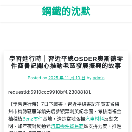
Skip
鋼鐵的沈默
to
content
學習進行時｜習近平總OSDER奧斯德零
件商書記關心推動老區發展振興的故事
Posted on
2025 年 11 月 10 日
by
admin
requestId:6910ccc9910bf4.23088181.
【學習進行時】7日下戰書，習近平總書記在廣東省梅
州市梅縣區雁洋鎮先后參觀葉劍英紀念園、考核南福金
柚種植
Benz零件
基地，清楚當地弘揚
汽車材料
反動文
明、加年夜對反動老
汽車零件貿易商
區支撐力度、推進