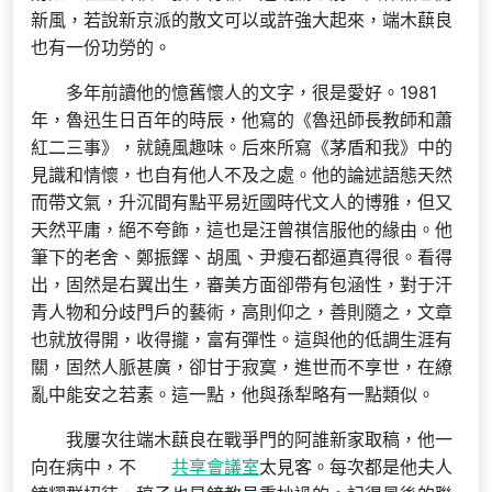
新風，若說新京派的散文可以或許強大起來，端木蕻良
也有一份功勞的。
多年前讀他的憶舊懷人的文字，很是愛好。1981
年，魯迅生日百年的時辰，他寫的《魯迅師長教師和蕭
紅二三事》，就饒風趣味。后來所寫《茅盾和我》中的
見識和情懷，也自有他人不及之處。他的論述語態天然
而帶文氣，升沉間有點平易近國時代文人的博雅，但又
天然平庸，絕不夸飾，這也是汪曾祺信服他的緣由。他
筆下的老舍、鄭振鐸、胡風、尹瘦石都逼真得很。看得
出，固然是右翼出生，審美方面卻帶有包涵性，對于汗
青人物和分歧門戶的藝術，高則仰之，善則隨之，文章
也就放得開，收得攏，富有彈性。這與他的低調生涯有
關，固然人脈甚廣，卻甘于寂寞，進世而不享世，在繚
亂中能安之若素。這一點，他與孫犁略有一點類似。
我屢次往端木蕻良在戰爭門的阿誰新家取稿，他一
向在病中，不
共享會議室
太見客。每次都是他夫人