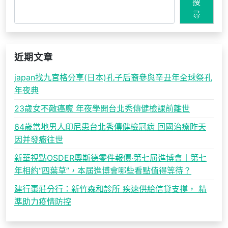
搜
尋
近期文章
japan找九宮格分享(日本)孔子后裔參與辛丑年全球祭孔
年夜典
23歲女不敵癌魔 年夜學開台北秀傳健檢課前離世
64歲當地男人印尼患台北秀傳健檢冠病 回國治療昨天
因并發癥往世
新華視點OSDER奧斯德零件報價·第七屆進博會丨第七
年相約“四葉草”，本屆進博會哪些看點值得等待？
建行棗莊分行：新竹森和診所 疾速供給信貸支撐， 精
準助力疫情防控