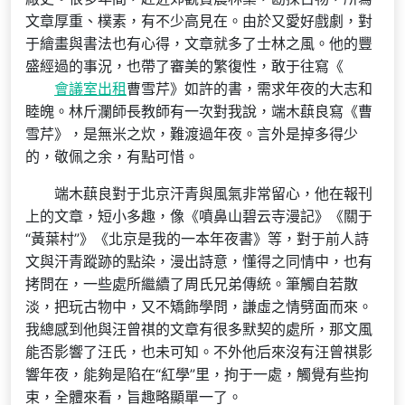
文章厚重、樸素，有不少高見在。由於又愛好戲劇，對
于繪畫與書法也有心得，文章就多了士林之風。他的豐
盛經過的事況，也帶了審美的繁復性，敢于往寫《
會議室出租
曹雪芹》如許的書，需求年夜的大志和
睦魄。林斤瀾師長教師有一次對我說，端木蕻良寫《曹
雪芹》，是無米之炊，難渡過年夜。言外是掉多得少
的，敬佩之余，有點可惜。
端木蕻良對于北京汗青與風氣非常留心，他在報刊
上的文章，短小多趣，像《噴鼻山碧云寺漫記》《關于
“黃葉村”》《北京是我的一本年夜書》等，對于前人詩
文與汗青蹤跡的點染，漫出詩意，懂得之同情中，也有
拷問在，一些處所繼續了周氏兄弟傳統。筆觸自若散
淡，把玩古物中，又不矯飾學問，謙虛之情劈面而來。
我總感到他與汪曾祺的文章有很多默契的處所，那文風
能否影響了汪氏，也未可知。不外他后來沒有汪曾祺影
響年夜，能夠是陷在“紅學”里，拘于一處，觸覺有些拘
束，全體來看，旨趣略顯單一了。