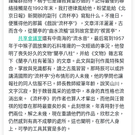
鐘耀群招待，稿子也是鐘教員重抄過的。記得最後的聯
絡接觸是在1992年末，我打德律風給他，盼望能給《北
京日報》新開辦的副刊《流杯亭》寫點什么。不幾日，
便獲得他的那篇《戲說“流杯亭”》，文章洋洋灑灑，古
而含今，從蘭亭的“曲水流觴”談到故宮里的“禊賞亭”，
共享會議室
還有中南海的“流水音”，最后寫到1957
年于中猴子園放棄的石料堆邊的一次經過的事況，他發
明了喪失好久的文物“蘭亭八柱”，并給《文物》雜志寫
下《蘭亭八柱有著落》的文章。此文與副刊作風特殊契
合，掌故與見識都有，讀之古風習習。那時辰可以或許
講清國際的“流杯亭”分布情形的人未幾，他的學問也讓
報社的同人信服不已。師長教師縱筆年齡，說笑山川，
文字沉寂，對于魏晉風采的追懷中，本身的真性格也流
淌出來。《流杯亭》的作者也算人才輩出，而他與汪曾
祺的短章在那時最靈矣妙矣。此刻想來，年青時對于他
們兩位，解之未幾，現在重讀他們的作品，欣慰之余，
仍然感到有高不成攀的處所。這也闡明，在那代人身
上，可學的工具其實是多的。