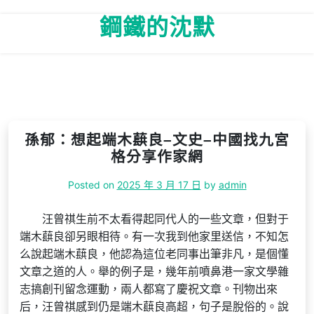
Skip
鋼鐵的沈默
to
content
孫郁：想起端木蕻良–文史–中國找九宮
格分享作家網
Posted on
2025 年 3 月 17 日
by
admin
汪曾祺生前不太看得起同代人的一些文章，但對于
端木蕻良卻另眼相待。有一次我到他家里送信，不知怎
么說起端木蕻良，他認為這位老同事出筆非凡，是個懂
文章之道的人。舉的例子是，幾年前噴鼻港一家文學雜
志搞創刊留念運動，兩人都寫了慶祝文章。刊物出來
后，汪曾祺感到仍是端木蕻良高超，句子是脫俗的。說