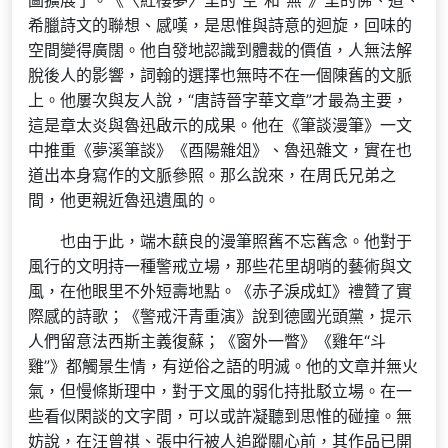
圖擴展了。《〈紅樓夢〉里的“空”和“無”》里的佛、道、
希臘詩文的聯想、感嘆，是思惟與詩意的迴旋，回味的
空間變得廣闊。他自發地認識到體裁的價值，人無法解
脫後人的影響，詞翰的選擇也無時不在一個陳舊的文脈
上。他屢次與友人說，“唐詩晉字華文章”才最為主要，
這是章太炎與魯迅啟示的成果。他在《筆談漫筆》一文
中推重《夢溪筆談》《酉陽雜俎》、魯迅雜文，實在也
道出本身寫作的文脈參照。那么說來，在周氏兄弟之
間，他更親近魯迅遺風的。
也由于此，端木蕻良的漫筆照舊不忘舊念。他對于
風行的文明持一種警戒立場，那些花里胡哨的藝術與文
風，在他眼里不外短壽地點。《赤子淚成虹》禮贊了實
際感的詩歌；《警戒汗青重演》說到德國光頭黨，提示
人們留意法西斯主義復蘇；《窗外一瞥》《雞年“斗
雞”》都觸景生情，有逆俗之語的明滅。他的文章并無火
氣，但慢條斯理中，對于文風的弱化持批駁立場。在一
些看似閑談的文字間，可以或許凝聽到思惟的碰撞。無
妨說，在汪曾祺、張中行被人追蹤關心前，其作品已開