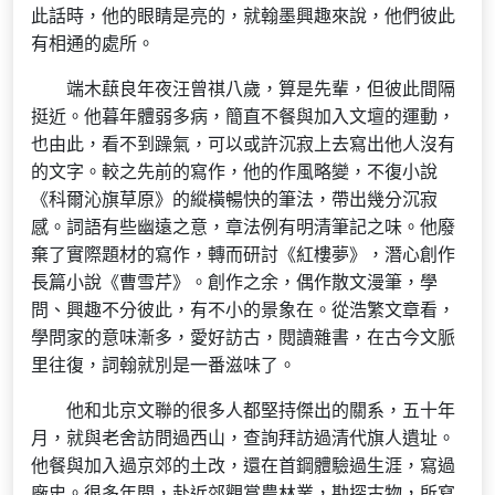
此話時，他的眼睛是亮的，就翰墨興趣來說，他們彼此
有相通的處所。
端木蕻良年夜汪曾祺八歲，算是先輩，但彼此間隔
挺近。他暮年體弱多病，簡直不餐與加入文壇的運動，
也由此，看不到躁氣，可以或許沉寂上去寫出他人沒有
的文字。較之先前的寫作，他的作風略變，不復小說
《科爾沁旗草原》的縱橫暢快的筆法，帶出幾分沉寂
感。詞語有些幽遠之意，章法例有明清筆記之味。他廢
棄了實際題材的寫作，轉而研討《紅樓夢》，潛心創作
長篇小說《曹雪芹》。創作之余，偶作散文漫筆，學
問、興趣不分彼此，有不小的景象在。從浩繁文章看，
學問家的意味漸多，愛好訪古，閱讀雜書，在古今文脈
里往復，詞翰就別是一番滋味了。
他和北京文聯的很多人都堅持傑出的關系，五十年
月，就與老舍訪問過西山，查詢拜訪過清代旗人遺址。
他餐與加入過京郊的土改，還在首鋼體驗過生涯，寫過
廠史。很多年間，赴近郊觀賞農林業，勘探古物，所寫