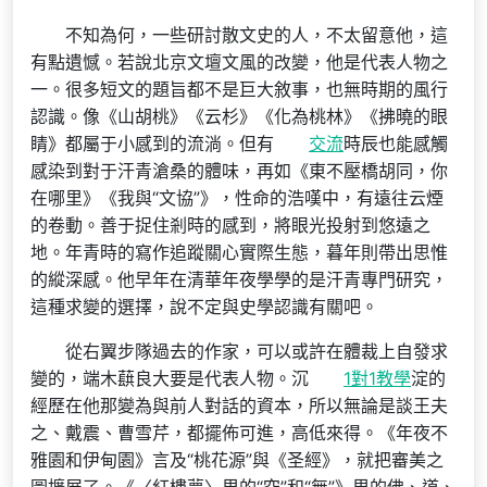
不知為何，一些研討散文史的人，不太留意他，這
有點遺憾。若說北京文壇文風的改變，他是代表人物之
一。很多短文的題旨都不是巨大敘事，也無時期的風行
認識。像《山胡桃》《云杉》《化為桃林》《拂曉的眼
睛》都屬于小感到的流淌。但有
交流
時辰也能感觸
感染到對于汗青滄桑的體味，再如《東不壓橋胡同，你
在哪里》《我與“文協”》，性命的浩嘆中，有遠往云煙
的卷動。善于捉住剎時的感到，將眼光投射到悠遠之
地。年青時的寫作追蹤關心實際生態，暮年則帶出思惟
的縱深感。他早年在清華年夜學學的是汗青專門研究，
這種求變的選擇，說不定與史學認識有關吧。
從右翼步隊過去的作家，可以或許在體裁上自發求
變的，端木蕻良大要是代表人物。沉
1對1教學
淀的
經歷在他那變為與前人對話的資本，所以無論是談王夫
之、戴震、曹雪芹，都擺佈可進，高低來得。《年夜不
雅園和伊甸園》言及“桃花源”與《圣經》，就把審美之