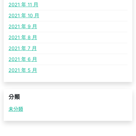
2021 年 11 月
2021 年 10 月
2021 年 9 月
2021 年 8 月
2021 年 7 月
2021 年 6 月
2021 年 5 月
分類
未分類