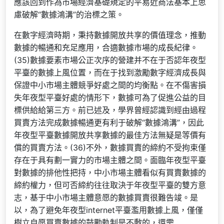
應該回到作為市場經濟基礎規定的平易近商法基本上思
慮破解“數據鴻溝”的治標之策。
在數字經濟時期，秉持數據開放共享的價值理念，推動
數據的暢通和充足應用，合適數據市場的成長紀律。
(35)數據要素市場公正次序的營建并不在于否認年夜型
平臺的數據上風位置，而在于找到激勵數字經濟成長與
保證中小市場主體競爭好處之間的均衡點。在不傷害損
失年夜型平臺好處的情形下，數據可為了促進公益的目
標供給給第三方。前已述及，學界曾經認識到經由過程
買賣方法完成數據暢通更有利于破解“數據鴻溝”，因此
年夜型平臺數據開放共享數據的最佳方法無疑是等價有
償的買賣方法。(36)不外，數據買賣的締約不受拘束僅
存在于具有劃一實力的市場主體之間。面臨年夜型平臺
對數據的排他性把持，中小市場主體看似有買賣數據的
締約權力，但可否締約往往取決于年夜型平臺的雙方意
志，基于中小市場主體意愿的數據買賣很難告竣。是
以，為了避免年夜型internet平臺濫用數據上風，僅僅
樹立自愿買賣數據的鼓勵軌制是不敷的，還需