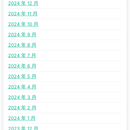
2024 年 12 月
2024 年 11 月
2024 年 10 月
2024 年 9 月
2024 年 8 月
2024 年 7 月
2024 年 6 月
2024 年 5 月
2024 年 4 月
2024 年 3 月
2024 年 2 月
2024 年 1 月
2023 年 12 月