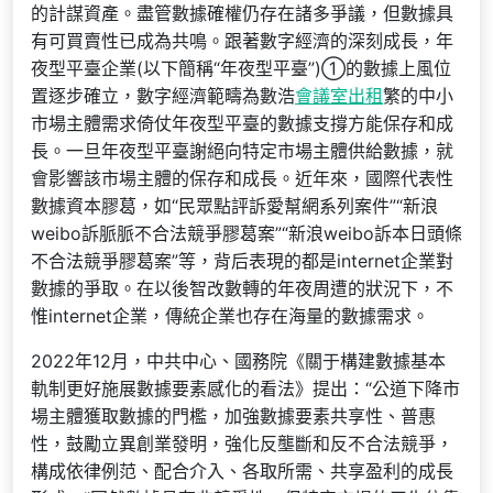
的計謀資產。盡管數據確權仍存在諸多爭議，但數據具
有可買賣性已成為共鳴。跟著數字經濟的深刻成長，年
夜型平臺企業(以下簡稱“年夜型平臺”)①的數據上風位
置逐步確立，數字經濟範疇為數浩
會議室出租
繁的中小
市場主體需求倚仗年夜型平臺的數據支撐方能保存和成
長。一旦年夜型平臺謝絕向特定市場主體供給數據，就
會影響該市場主體的保存和成長。近年來，國際代表性
數據資本膠葛，如“民眾點評訴愛幫網系列案件”“新浪
weibo訴脈脈不合法競爭膠葛案”“新浪weibo訴本日頭條
不合法競爭膠葛案”等，背后表現的都是internet企業對
數據的爭取。在以後智改數轉的年夜周遭的狀況下，不
惟internet企業，傳統企業也存在海量的數據需求。
2022年12月，中共中心、國務院《關于構建數據基本
軌制更好施展數據要素感化的看法》提出：“公道下降市
場主體獲取數據的門檻，加強數據要素共享性、普惠
性，鼓勵立異創業發明，強化反壟斷和反不合法競爭，
構成依律例范、配合介入、各取所需、共享盈利的成長