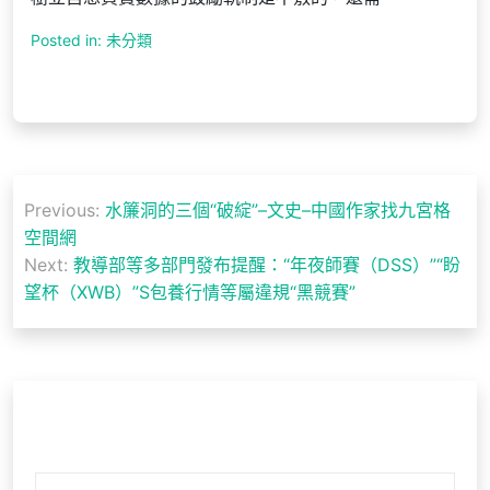
Posted in: 未分類
文
Previous:
水簾洞的三個“破綻”–文史–中國作家找九宮格
章
空間網
導
Next:
教導部等多部門發布提醒：“年夜師賽（DSS）”“盼
望杯（XWB）”S包養行情等屬違規“黑競賽”
覽