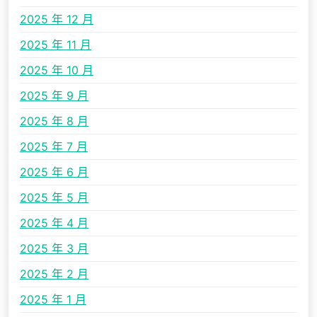
2025 年 12 月
2025 年 11 月
2025 年 10 月
2025 年 9 月
2025 年 8 月
2025 年 7 月
2025 年 6 月
2025 年 5 月
2025 年 4 月
2025 年 3 月
2025 年 2 月
2025 年 1 月