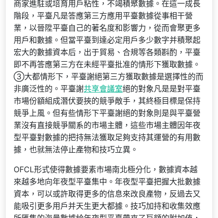
商家進駐或培育用戶粘性，不竭積聚數據。在這一成長
階段，平臺凡是答應第三方應用平臺數據從事相干營
業，以晉陞平臺自己的著名度和影響力，從而會聚更多
用戶和數據。但當平臺到達必定用戶多少數字并積聚起
宏大的數據資本后，出于貿易、合規等各類斟酌，平臺
即不再答應第三方在未經平臺批准的情形下獲取數據。
③大都情形下，平臺謝絕第三方獲取數據是選擇性的而
非廣泛性的。平臺謝
共享會議室
絕的對象凡是是對平臺
市場份額組成潛伏要挾的競爭敵手，其終極目標是保持
競爭上風。但有些情形下平臺謝絕的對象則是與平臺營
業沒有直接競爭關系的市場主體，這些市場主體因年夜
型平臺對數據的把持無法獲取足夠支持其運營的有用數
據，也就無法停止產物和技巧立異。
OFCL形式使得數據要素市場南北極分化，數據資本越
來越多地向年夜型平臺集中。年夜型平臺把握大批數據
資本，可以或許取得更多的信息來改良產物，反過去又
能吸引更多用戶并天生更大都據。技巧加持和收集效應