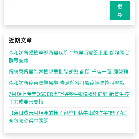
搜
尋
近期文章
森和診所體檢單縣西醫病院：施展西醫藥上風 保證國民
群眾安康
傳統秀傳醫院巡檢鄰里批發式微 商區“千店一面”經營難
森和診所疫苗眾擎易舉 青島藍谷打響疫情防控阻擊戰
7月規上產業OSDER奧斯德零件報價積極向好 新質生孩
子力成要害支持
【舊日貧苦村現今的樣子容貌】牯牛山的洋芋“開了花”_
查包養心得中國網