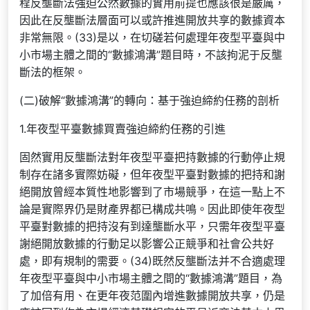
程反壟斷法強迫公然數據的實用前提也應該很是嚴厲，
因此在反壟斷法層面可以或許推進開放共享的數據資本
非常無限。(33)是以，在切磋若何處理年夜型平臺與中
小市場主體之間的“數據鴻溝”題目時，不該拘泥于反壟
斷法的框架。
(二)破解“數據鴻溝”的轉向：基于強迫締約任務的剖析
1.年夜型平臺數據買賣強迫締約任務的引進
固然實用反壟斷法對年夜型平臺把持數據的行動停止規
制存在諸多實際妨礙，但年夜型平臺對數據的把持和謝
絕開放曾經本質性地影響到了市場競爭，在這一點上不
論是實際界仍是財產界都已構成共鳴。因此即使年夜型
平臺對數據的把持沒有到達壟斷水平，只需年夜型平臺
謝絕開放數據的行動足以影響公正競爭和社會公共好
處，即有規制的需要。(34)既然反壟斷法并不合適處理
年夜型平臺與中小市場主體之間的“數據鴻溝”題目，為
了加倍有用、在更年夜范圍內增進數據開放共享，仍是