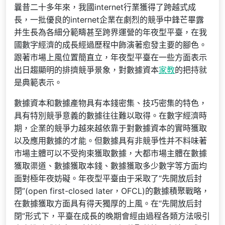
曩昔二十多年來，我國internet行業獲得了跨越式成
長，一批優良的internet企業在劇烈的競爭中鋒芒畢露
并生長為各細分範疇甚至跨界運營的年夜型平臺，在我
國數字經濟的成長經過歷程中飾演著愈發主要的腳色。
跟著市場上風位置簡直立，年夜型平臺在一些方面表示
出日趨顯明的排擠競爭景象，對數據資本
家教
的把持就
是典範表示。
數據資本和數據產物具有本錢密集、技巧密集的特色，
具有特別競爭意義的數據往往難以取得。在數字經濟時
期，企業的競爭力越來越依靠于對數據資本的實時獲取
以及應用數據的才能。但數據具有非競爭性并不料味著
市場主體可以不受拘束獲取數據，大都市場主體在數據
獲取渠道、數據獲取本錢、數據獲取多少數字等方面均
面對極年夜妨礙。年夜型平臺由于采取了“先開放后封
閉”(open first-closed later，OFCL)的數據積聚戰略，
在數據獲取方面具有得天獨厚的上風。在“先開放后封
閉”形式下，平臺在成長的晚期會經由過程各類方法吸引