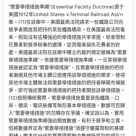
“需要舉措措施準繩”(Essential Facility Doctrine)源于
美國1912年United States v.Terminal Railroad Ass'n
案。(11)在該案中，美國最高法院請求一些鐵路公司向
競爭者開放其把持的某些鐵路橋梁。在美國最高法院看
來，假如沒有這種強迫的舉措措施共享渠道，就會限制
花費者對競爭辦事的選擇，從而傷害損失花費者的好
處。美國最高法院在該案中確立的裁判規定被稱為“需要
舉措措施準繩”。依據需要舉措措施準繩，一旦某個舉措
措施被認定為“需要舉措措施”，且需要舉措措施的把持
者謝絕其他市場主體公道應用該舉措措施的懇求，使得
其他市場主體無法與需要舉措措施的把持者睜開市場競
爭，即可強迫需要舉措措施的把持者開放該舉措措施。
(12)按照傳統實際，需要舉措措施重要是指鐵路、口
岸、橋梁、電訊裝備等無形基本舉措措施，數據可否歸
入“需要舉措措施”的范疇存在爭議。確定說以為，實用
需要舉措措施準繩強迫開放數據，有利于競爭和立異。
但將數據界定為“需要舉措措施”須遵守嚴厲限制的基礎
思緒，需求在分歧的買賣環節聯合數據所起到的感化以