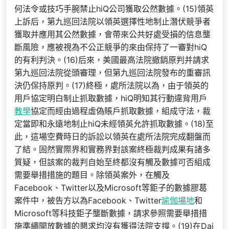
何法令或技巧手腕禁止hiQ公司獲取公然數據。(15)領英
上訴后，第九巡回法院以領英選擇性地制止潛伏競爭者
獲取并應用其公然數據，會帶來公共好處受損的信息壟
斷風險，應被視為不公正競爭的來由保持了一審對hiQ
的有利判決。(16)后來，美國最高法院撤銷原判并請求
第九巡回法院從頭審理，但第九巡回法院發布的重審訊
決仍保持原判。(17)終極，處所法院以為，由于領英的
用戶協定明白制止抓取數據，hiQ明知其行動違背用戶
教學
協定而經由過程虛偽賬戶抓取數據，組成守法，裁
定當即和永遠地制止hiQ未經領英允許抓取數據。(18)至
此，這場空費時日的訴訟以領英在處所法院完成翻盤而
了結。固然實際界和實務界對該案終極裁判成果有諸多
質疑，但該案的裁判自始至終都沒有觸及數據可否組成
需要舉措措施的題目。除領英案外，在觸及
Facebook、Twitter以及Microsoft等鉅子的數據膠葛
案件中，被告方以為Facebook、Twitter
瑜伽場地
和
Microsoft等科技鉅子壟斷數據，請求參照需要舉措措
施準繩開放數據的懇求均沒有獲得法院支撐。(19)在Dai