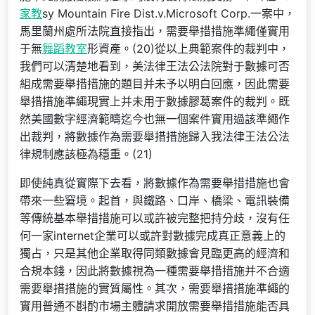
家教
sy Mountain Fire Dist.v.Microsoft Corp.一案中，
馬里蘭州處所法院直接指出，需要舉措措施準繩僅實用
于無
舞蹈教室
形資產。(20)從以上典範案件的裁判中，
我們可以清楚地看到，美法律王法公法院對于數據可否
組成需要舉措措施的題目并未予以明白回應，因此需要
舉措措施準繩現實上并未用于數據膠葛案件的裁判。既
然美國數字經濟範疇迄今也無一個案件實用過該準繩作
出裁判，將數據作為需要舉措措施歸入我法律王法公法
律規制應該極為穩重。(21)
即使純真從實際下去看，將數據作為需要舉措措施也會
帶來一些窘境。起首，與鐵路、口岸、橋梁、電訊裝備
等傳統基本舉措措施可以或許被完整把持分歧，沒有任
何一家internet企業可以或許對數據完成真正意義上的
獨占，只是其他企業取得同類數據會見臨更高的經濟和
合規本錢，因此將數據視為一種需要舉措措施并不合適
需要舉措措施的實質屬性。其次，需要舉措措施準繩的
實用普通不斟酌市場主體請求開放需要舉措措施能否具