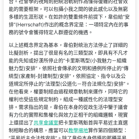
合。社會學的視角則把統治軌制作為懂得復雜的社會效
能的需要框架，可以包攝小我之間的彼此感化以及無窮
多樣的生涯形狀。在如許的雙重條件前提下，韋伯給“安
排”(Herrschaft)作出的概念界定是：一項特定內在的事
務的號令會獲得特定人群遵從的機遇。
以上述概念界定為基本，韋伯對統治方法停止了詳細的
比擬剖析，提出了很是有名的三類型說，即具有不凡才
能的先知或好漢所停止的“卡里斯瑪型(小我魅力－組織
魅力型)安排”，依照社會傳承的文明和通例所停止的“傳
統型(家產制-封建制型)安排”，依照協定、指令以及公
道規定所停止的“法理型(公道化－符合法規化型)安排”。
在他看來，權要制經由過程規章軌制來運作，同時它的
權利也受這些規定制約，組成一種感性化的法理型安
排。需求指出的是，韋伯在本身的從政生活中鑒于議會
有力化的實際和集權化與效力正相干的組織邏輯，現實
上還提出了
共享會議室
把卡里斯瑪魁首與平易近主直選
制相聯合的構思，應當可以
教學場地
算作第四個類型：
“平易近主合法性安排”。除了韋伯本身倡導的那種平易