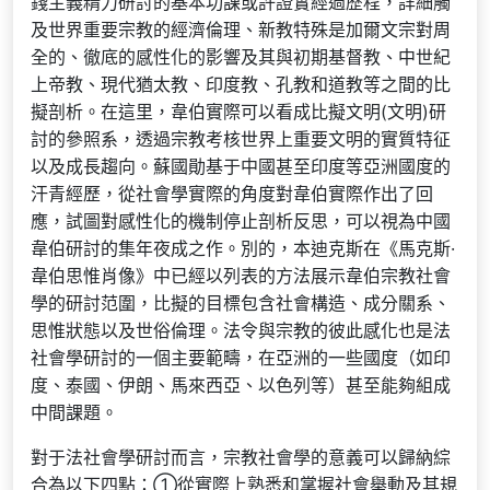
錢主義精力研討的基本功課或許證實經過歷程，詳細觸
及世界重要宗教的經濟倫理、新教特殊是加爾文宗對周
全的、徹底的感性化的影響及其與初期基督教、中世紀
上帝教、現代猶太教、印度教、孔教和道教等之間的比
擬剖析。在這里，韋伯實際可以看成比擬文明(文明)研
討的參照系，透過宗教考核世界上重要文明的實質特征
以及成長趨向。蘇國勛基于中國甚至印度等亞洲國度的
汗青經歷，從社會學實際的角度對韋伯實際作出了回
應，試圖對感性化的機制停止剖析反思，可以視為中國
韋伯研討的集年夜成之作。別的，本迪克斯在《馬克斯·
韋伯思惟肖像》中已經以列表的方法展示韋伯宗教社會
學的研討范圍，比擬的目標包含社會構造、成分關系、
思惟狀態以及世俗倫理。法令與宗教的彼此感化也是法
社會學研討的一個主要範疇，在亞洲的一些國度（如印
度、泰國、伊朗、馬來西亞、以色列等）甚至能夠組成
中間課題。
對于法社會學研討而言，宗教社會學的意義可以歸納綜
合為以下四點：①從實際上熟悉和掌握社會舉動及其規