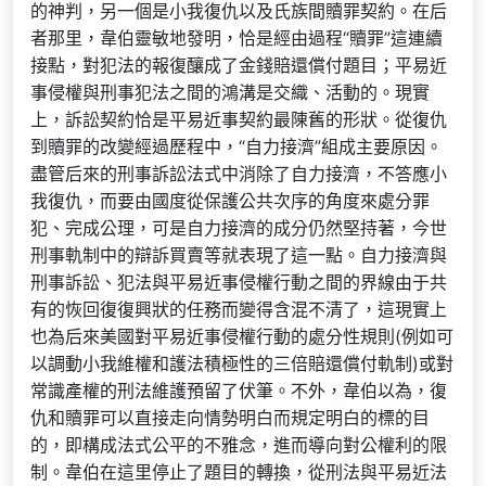
的神判，另一個是小我復仇以及氏族間贖罪契約。在后
者那里，韋伯靈敏地發明，恰是經由過程“贖罪”這連續
接點，對犯法的報復釀成了金錢賠還償付題目；平易近
事侵權與刑事犯法之間的鴻溝是交織、活動的。現實
上，訴訟契約恰是平易近事契約最陳舊的形狀。從復仇
到贖罪的改變經過歷程中，“自力接濟”組成主要原因。
盡管后來的刑事訴訟法式中消除了自力接濟，不答應小
我復仇，而要由國度從保護公共次序的角度來處分罪
犯、完成公理，可是自力接濟的成分仍然堅持著，今世
刑事軌制中的辯訴買賣等就表現了這一點。自力接濟與
刑事訴訟、犯法與平易近事侵權行動之間的界線由于共
有的恢回復復興狀的任務而變得含混不清了，這現實上
也為后來美國對平易近事侵權行動的處分性規則(例如可
以調動小我維權和護法積極性的三倍賠還償付軌制)或對
常識產權的刑法維護預留了伏筆。不外，韋伯以為，復
仇和贖罪可以直接走向情勢明白而規定明白的標的目
的，即構成法式公平的不雅念，進而導向對公權利的限
制。韋伯在這里停止了題目的轉換，從刑法與平易近法