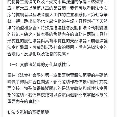
的情勢主義偏向以及不受拘束與強迫的悖論。透過第四
章、第六章以落第八章的第四節，我們可以看到法令次
序的擔綱者以及法令個人工作的位置和感化。第七章筆
鋒一轉，跳出情勢化、感性化的主調，具體剖析了天然
法的類型和意義，特殊是推進社會反動和法令軌制變遷
的效能。總之，這本書的焦點內在的事務有兩點：具無
形式性的感性法論與具有本質性的天然法論。前者決議
法令可盤算、可猜測以及社會的穩固，后者決議法令的
合法化、反思化以及社會的提高。
（一）實體法范疇的分化與感性化
韋伯《法令社會學》第一章重要對實體法範疇的基礎范
疇做了歸納綜合性闡述，部門范疇作為佈景和條件前提
而交接，特殊值得追蹤關心的是法令軌制和感性法令思
想的范疇，我們年夜致可以從這兩個部門來掌握本章的
重要內在的事務。
1. 法令軌制的基礎范疇