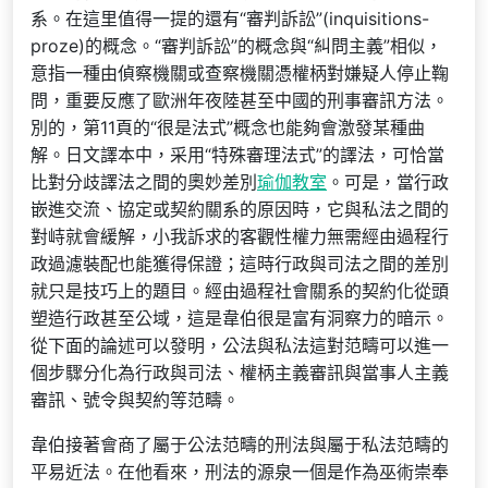
系。在這里值得一提的還有“審判訴訟”(inquisitions-
proze)的概念。“審判訴訟”的概念與“糾問主義”相似，
意指一種由偵察機關或查察機關憑權柄對嫌疑人停止鞠
問，重要反應了歐洲年夜陸甚至中國的刑事審訊方法。
別的，第11頁的“很是法式”概念也能夠會激發某種曲
解。日文譯本中，采用“特殊審理法式”的譯法，可恰當
比對分歧譯法之間的奧妙差別
瑜伽教室
。可是，當行政
嵌進交流、協定或契約關系的原因時，它與私法之間的
對峙就會緩解，小我訴求的客觀性權力無需經由過程行
政過濾裝配也能獲得保證；這時行政與司法之間的差別
就只是技巧上的題目。經由過程社會關系的契約化從頭
塑造行政甚至公域，這是韋伯很是富有洞察力的暗示。
從下面的論述可以發明，公法與私法這對范疇可以進一
個步驟分化為行政與司法、權柄主義審訊與當事人主義
審訊、號令與契約等范疇。
韋伯接著會商了屬于公法范疇的刑法與屬于私法范疇的
平易近法。在他看來，刑法的源泉一個是作為巫術崇奉