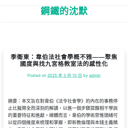
Skip
鋼鐵的沈默
to
content
季衛東：韋伯法社會學概不雅——聚焦
國度與找九宮格教室法的感性化
Posted on
2025 年 3 月 15 日
by
admin
摘要：本文旨在對韋伯《法令社會學》的內在的事務停
止比擬周全而深刻的解讀，以進一個步驟提醒相干學說
的重要特征和進獻。總體而言，韋伯的學術思惟頭緒可
以從四個維度來梳理和掌握，即新教倫理與本錢主義精