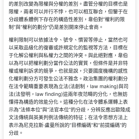
的差別改變為限權與分權的差別。盡管分權的目標也是
限權，兩者可以并行不悖，也可以相互聯合，但鑒于在
分歧體系體例下存在的構造性差別，韋伯對“權利的限
制”與“權利的劃分”仍是差別開來停止會商。
權利限制可以依據法令、號令、慣習等停止，當然也可
以采取品級化的復審或許規定化的監視等方法，目標在
于化解公權利與私權力之間的沖突。與此絕對應，韋伯
以為可以把權利劃分當作公法的實質，但條件是并非特
權或權利訴求的競爭，也就是說，只要國度機構的感性
化權利劃分方可發生公法不雅念。政治集團的權利劃分
在法令範疇重要表現為立法(法創制，law making)與司
法(法發明，law finding)這兩年夜范疇的分化，也無妨
懂得為構造的效能分化。這種分化在法令體系運轉上表
示為“法條本位”與“法官本位”的分歧，分辨反應出歐陸成
文法傳統與英美判例法傳統的特征；在法令思想方法上
表示為尼克拉斯·盧曼所說的“目標編碼”和“前提編碼”的
分歧。