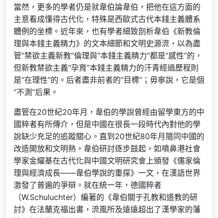
當然，更多的學者仍是就韋伯論韋伯，把他在這方面的
主意看成懂得古代化，特殊是西歐式古代本錢主義體系
體例的坐標。近年來，也有學者細致剖析韋伯《新教倫
理與本錢主義精力》的文本細節和文明史源流，以為盡
管“禁欲主義新教”倫理與“本錢主義精力”都是“感性”的，
但新教禁欲主義“孕育”本錢主義精力的汗青經過歷程則
是“在理性”的。后者盡非前者的“目標”；毋寧說，它是個
“不測”后果。
盡管在20世紀20年月，韋伯的學說曾經由留學東方的中
國粹者有所傳介，但是中國在很長一段時代內對他的學
說缺少充足的追蹤關心。直到20世紀80年月隨同中國的
改造開放和文明熱，韋伯研討逐步鼓起，如噴鼻港社會
學家金耀基在古代化與中國文明研究會上頒發《儒家倫
理與經濟成長——韋伯學說的重探》一文，在漢語世界
激發了普遍的爭辯。就在統一年，德國粹者
（W.Schuluchter）編著的《韋伯關于孔教和道教的研
討》在法蘭克福出書，流風所及遠遠超出了漢學家的藩