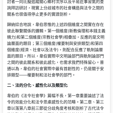
討者一向比擬追蹤關心鄉村次序以及平易近事習氣的查
詢拜訪研討，現實上分歧城市的社會構造與法令之間的
關系也很值得停止更多的實證剖析。
歸納綜合地說，韋伯思惟的上述四個維度之間實在存在
彼此聯繫關係的邏輯。第一個維度(新教倫理和本錢主義
精力)和第二個維度(宗教社會學)相疊加，反應的是文明
論層面的題目；第三個維度(權要制與安排類型)和第四
個維度(經濟、社會以及法令)，則配合反應了軌制論層
面的題目。所以，韋伯實際中文明論部門與軌制論部門
之間的彼此關系和彼此感化，也需求我們特殊留心。普
通以為，韋伯的社會實際中最有首創性的，仍是關于安
排類型——權要制和法社會學的部門。
二、法的分化、感性化以及類型化
韋伯的《法令社會學》篇幅不長，第一章重要論述了法
令的效能分化和法令思慮感性化的范疇。第二章、第三
章以落第八章前三節從分歧角度考核和剖析了古代法令