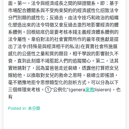
面。第一，法令與經濟成長之間的辯證關系。即：基于
市場配合體關系與不受拘束契約的經濟感性化招致法令
分門別類的感性化；反過去，由法令技巧和政治的組織
化塑造出來的法令特徵又會反過去激烈地影響經濟的體
系體例。回根結底仍是要考核本錢主義經濟體系體例的
法令屬性。韋伯對法的社會實際所作的最年夜進獻是提
出了法令(特殊是與經濟相干的私法)在買賣社會所施展
感化的公道性之量和質的題目，相干學說的影響耐久不
衰，直到此刻還不竭惹起人們的追蹤關心。第二，法其
實她猜對了，因為當爸爸走近裴總，透露他打算把女兒
嫁給他，以換取對女兒的救命之恩時，裴總立即搖頭，
毫不猶豫地拒令思想類型化的剖析方式。可以分為以下
三個條理來考核。①“公例化”(genera
家教
lisieren)，也
有
Posted in: 未分類