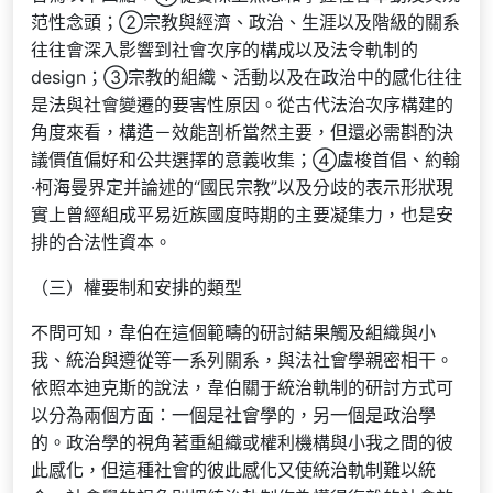
范性念頭；②宗教與經濟、政治、生涯以及階級的關系
往往會深入影響到社會次序的構成以及法令軌制的
design；③宗教的組織、活動以及在政治中的感化往往
是法與社會變遷的要害性原因。從古代法治次序構建的
角度來看，構造－效能剖析當然主要，但還必需斟酌決
議價值偏好和公共選擇的意義收集；④盧梭首倡、約翰
·柯海曼界定并論述的“國民宗教”以及分歧的表示形狀現
實上曾經組成平易近族國度時期的主要凝集力，也是安
排的合法性資本。
（三）權要制和安排的類型
不問可知，韋伯在這個範疇的研討結果觸及組織與小
我、統治與遵從等一系列關系，與法社會學親密相干。
依照本迪克斯的說法，韋伯關于統治軌制的研討方式可
以分為兩個方面：一個是社會學的，另一個是政治學
的。政治學的視角著重組織或權利機構與小我之間的彼
此感化，但這種社會的彼此感化又使統治軌制難以統