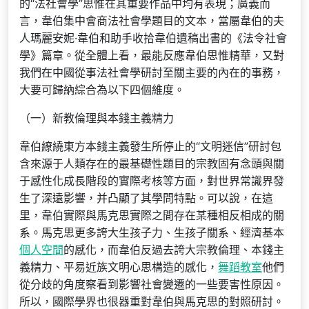
的“法社會學”思惟在其重要作品中均有表現；廣義而
言，韋伯集中會商法社會學題目的文本，當屬韋伯的夫
人瑪麗安妮·韋伯和助手收拾韋伯遺稿出書的《法令社會
學》篇章。從全體上看，最能反應韋伯思惟精華，又對
我們在中國從事法社會學研討至關主要的內在的事務，
大要可歸納綜合為以下四個維度。
（一）新教倫理與本錢主義精力
韋伯繚繞東方本錢主義發生所停止的“文明迷信”研討包
含來源于人類存在的最基礎性題目的宗教固有念頭與關
于感性化成長階段的實際考核等方面，對世界常識界發
生了深遠影響，并凸顯了其學問特點。可以說，在這
里，韋伯實際與馬克思實際之間存在某種相反相成的關
系。馬克思更多誇大生孩子力、生孩子關系、經濟基本
個人空間
的感化，而韋伯反過去誇大宗教倫理、本錢主
義精力、平易近族文明心思構造的感化，
舞蹈教室
他們
從分歧的角度察看到影響社會變遷的一些要害性原因。
所以，國際學界也很器重對韋伯與馬克思的對照研討。