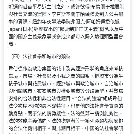
近選的魁首平易近主制之外，或許彼得·布勞關于權要制
與社會交流的實際、李普斯基關于陌頭權要制與公共辦
事的實際、紐約年夜學法學院弗蘭克·阿帕姆傳授依據
japan(日本)經歷提出的“權要制非正式主義”概念以及中
國的關系主義景象等或多或少都可以歸入這個類型里會
商。
（四）法社會學和城市的類型
韋伯從作為政治集團的城市及其經濟形狀的角度來考核
當局、市場、社會以及小我之間的關系，把城市分為生
孩子城市與花費城市、經濟城市與政治城市、自治城市
與門閥城市、布衣城市與權要城市等分歧類型，并聚焦
安排的合法性和非合法性題目。“合法的強迫”組成韋伯
法令次序不雅的最基礎特征，也是他的法社會學實際的
動身點，關于法的情勢感性、法的盤算－猜測能夠性、
法的效能主義偏向、法的擔綱者等一系列命題都與安排
的合法化機制相干。與此題目相干，中國的法社會學研