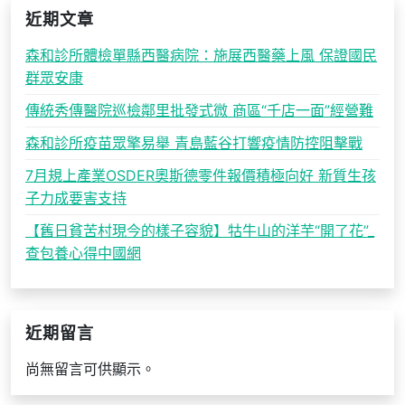
近期文章
森和診所體檢單縣西醫病院：施展西醫藥上風 保證國民
群眾安康
傳統秀傳醫院巡檢鄰里批發式微 商區“千店一面”經營難
森和診所疫苗眾擎易舉 青島藍谷打響疫情防控阻擊戰
7月規上產業OSDER奧斯德零件報價積極向好 新質生孩
子力成要害支持
【舊日貧苦村現今的樣子容貌】牯牛山的洋芋“開了花”_
查包養心得中國網
近期留言
尚無留言可供顯示。