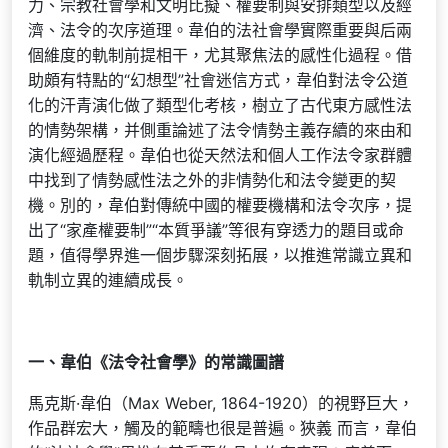
力、宗教社會學和文明比擬、權要制與安排類型以及經
濟、法令的次序道理。韋伯的法社會學實際重要與后兩
個維度的軌制前提相干，尤其聚焦法的感性化過程。借
助頗有特點的“幻想型”社會迷信方式，韋伯對法令公道
化的汗青演化做了類型化考核，樹立了古代東方感性法
的情勢架構，并側重論述了法令情勢主義存續的來由和
演化經過歷程。韋伯也從天然法和個人工作法令家群體
中找到了情勢感性法之外的非情勢化和法令變更的契
機。別的，韋伯對傳統中國的權要機構和法令次序，提
出了“家產權要制”“本質爭議”等很有穿透力的題目或命
題，值得學界進一個步驟深刻拓展，以推進常識立異和
軌制立異的連續成長。
一、韋伯《法令社會學》的常識圖譜
馬克斯·韋伯（Max Weber, 1864-1920）的視野巨大，
作品群宏大，觸及的範疇也很是普遍。狹義 而言，韋伯