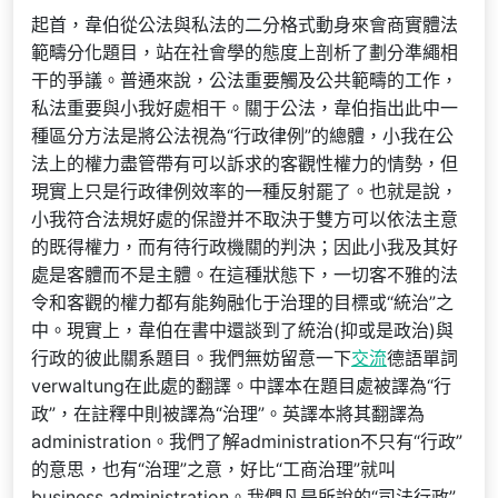
起首，韋伯從公法與私法的二分格式動身來會商實體法
範疇分化題目，站在社會學的態度上剖析了劃分準繩相
干的爭議。普通來說，公法重要觸及公共範疇的工作，
私法重要與小我好處相干。關于公法，韋伯指出此中一
種區分方法是將公法視為“行政律例”的總體，小我在公
法上的權力盡管帶有可以訴求的客觀性權力的情勢，但
現實上只是行政律例效率的一種反射罷了。也就是說，
小我符合法規好處的保證并不取決于雙方可以依法主意
的既得權力，而有待行政機關的判決；因此小我及其好
處是客體而不是主體。在這種狀態下，一切客不雅的法
令和客觀的權力都有能夠融化于治理的目標或“統治”之
中。現實上，韋伯在書中還談到了統治(抑或是政治)與
行政的彼此關系題目。我們無妨留意一下
交流
德語單詞
verwaltung在此處的翻譯。中譯本在題目處被譯為“行
政”，在註釋中則被譯為“治理”。英譯本將其翻譯為
administration。我們了解administration不只有“行政”
的意思，也有“治理”之意，好比“工商治理”就叫
business administration。我們凡是所說的“司法行政”