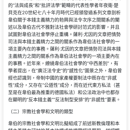
的“法與成長”和“批評法學”範疇的代表性學者年夜衛·楚
貝克在20世紀七八十年月時代已經頒發過系列文章剖析
韋伯關于本錢主義精力的勃興與法令次序之間關系的闡
述以及韋伯古代不雅對法社會學研討范式的影響，并且
試圖對韋伯法社會學停止重構。薩利·尤因的文章把情勢
司法與本錢主義精力之間的關系作為韋伯法社會學的一
項主要內在的事務。薩利·尤因的文章把情勢司法與本錢
主義精力之間的關系作為韋伯法社會學的一項主要內在
的事務。近年來，繚繞韋伯法社會學的“中西差別”，有
學者提出，在“廣泛法令史”的“感性化”圖景之外，韋伯曾
經也認識到，帝制中國的家產權要制法中既存在“非感
性”成分，又存在“公道性”成分，而在近代東方私法（甚
至是在韋伯最為推重的德國私法）和公法政治中也都存
在顯明的“反本錢主義”“反法制型安排”的“非感性”要素。
（二）宗教社會學和文明的類型
韋伯的宗教社會學和文明比擬組成了前述新教倫理和本