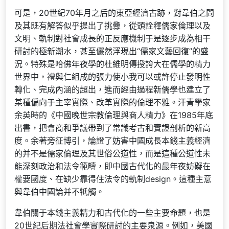
可是，20世紀70年月之后的東亞經濟古跡，對韋伯之問
及其既有解答似乎提出了挑釁，從頭詮釋儒家倫理以及
文明、軌制對社會成長的正反應機制于是逐步成為相干
研討的極新潮水，甚至儼然浮現出“儒家文藝回復”的盛
況。特殊是哈佛年夜學的杜維明傳授誇大在儒學的精力
世界中，禮與仁組成的張力使小我可以或許停止發明性
轉化、完成內涵的超出，進而經由過程新儒學也建立了
某種偏向于主宰實際、改革實際的倫理不雅。汗青學家
余英時的《中國晚世宗教倫理與商人精力》在1985年底
出書，把會商和爭議帶到了常識考古和實證剖析的新高
度。余著旁征博引，論證了妨害中國成長本錢主義經濟
的并不是儒家倫理及其世俗公道性，而是這種公道性未
能深刻政治和法令範疇，即中國古代化的最年夜妨礙在
權要國度、在缺少靠得住法令的軌制design。這種主意
與韋伯中國論并不牴觸。
韋伯關于本錢主義精力和古代化的一些主要命題，也是
20世紀后期法社會學實際研討的主要泉源。例如，美國