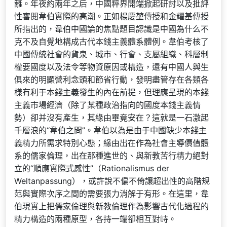
籬。年夜約兩年之后，中國粹界開端掀起研討以及批評
性審閱韋伯實際的高潮。正如楊慶堃傳授和金耀基傳授
所指出的，韋伯中國論的焦點題目認識是中國為什么不
克不及自覺地構成古代本錢主義體系體例。韋伯考核了
中國傳統社會的貨泉、城市、行會、支屬組織、科層制
權要國度以及法令等物資原因或構造，還有中國人與生
俱來的明顯營利念頭和節省行動，發明盡管存在各類各
樣有利于本錢主義發生的內在前提，但理應呈現的本錢
主義市場經濟（除了某種政治指向的國度本錢主義情
勢）卻并沒有產生，其緣由畢竟安在？這就是一石激起
千層浪的“韋伯之問”。韋伯以為是由于中國缺少本錢主
義精力所需求特別心態；緣由出在作為社會主導價值體
系的儒家倫理，出在那種進世的、與新教苦行精力絕對
立的“順應實際式感性”（Rationalismus der
Weltanpassung），或許說不偏不倚讓超出性的高階規
范與實際次序之間的需要張力消解于有形。在這里，韋
伯現實上把儒家倫理與新教倫理作為影響古代化過程的
精力構造的兩種原型，各持一端卻相互對峙。