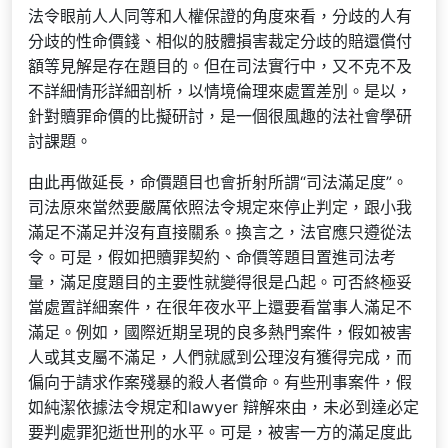
法令眼前人人同等和人權保證的角度來看，分歧的人有
分歧的性命價錢、相似的肢體損害裁定分歧的賠還償付
額等見解是存在題目的。但在司法實行中，又不克不及
不詳細情形詳細剖析，以情境倫理來處置差別。是以，
針對贖罪命價的比擬研討，是一個很風趣的法社會學研
討課題。
由此再做延長，命價題目也會折射所謂“司法滿足度”。
司法原來當然要嚴厲依照法令規定來停止判定，跟小我
滿足不滿足并沒有直接關系。換言之，法官應只遵從法
令。可是，假如把贖罪契約、命價等題目置進司法考
量，滿足度題目的主要性就變得很是凸起。可否終極妥
當處置詳細案件，在很年夜水平上還要看當事人滿足不
滿足。例如，國際近期呈現的良多熱門案件，假如被害
人或其支屬不滿足，人們就感到公理沒有獲得完成，而
偏向于請求作案殘暴的殺人者償命。有些刑事案件，假
如純潔依據法令規定和lawyer 辯解來由，未必到達必定
要判處罪犯逝世刑的水平。可是，被害一方的滿足度此