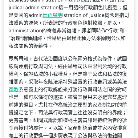
judical administration這一用語的行政顏色比擬強；但
是美國的admin
舞蹈場地
istration of justice概念是指司
法體系的運營，所表達的行政顏色絕對較弱。是以，
administration的寄義非常復雜。譯者同時作“行政”和
“治理”兩種翻譯，恰是經由過程此種方法來闡明公法和
私法關系的復雜性。
眾所周知，古代法治國度以公私兩分格式為條件，試圖
嚴厲差別行政與司法，經由過程司法來限制公域的行政
權利、保證私域的小我權益。但是鑒于公法和私法的復
雜關系，采取年夜陸法系特殊設置的行政審訊或英美法
家教
系意義上的行政訴訟來打消行政與司法之間的對峙
也是一種可以懂得的選擇，盡管其後果未必能完整處理
前述的題目。尤其在作為統治之原型的家產制如許的前
提設定之下，司法與行政現實上往往沒有明白的界線；
更有甚者，糾問式訴訟和權柄主義審訊是把統治者的號
令直接付諸履行。可以說，家產制統治或許家內安排意
義上的行政更進一個步驟表現了公法與私法的復雜關