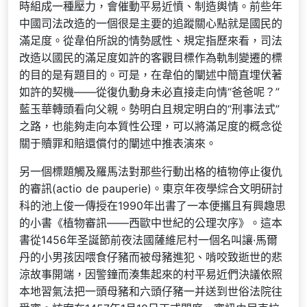
時組成一種壓力，會催動平易近憤、制造輿情。前些年
中國司法改造的一個很是主要的追蹤關心點就是國民的
滿足度。從韋伯所說的情勢感性、規定指歷來看，司法
改造以國民的滿足度如許的客觀目標作為軌制變遷的標
的目的是有題目的。可是，在韋伯的闡述中簡直埋伏著
如許的契機——從復仇動身未必直接走向情“爸爸呢？”
藍玉華轉頭看向父親。勢明白且規定明白的“刑事法式”
之路，也能夠走向本質性公理，可以將滿足度的概念從
關于贖罪和賠還償付的闡述中推表演來。
另一個標題觸及羅馬法對那些行動出格的植物停止復仇
的審訊(actio de pauperie)。東京年夜學綜合文明研討
科的池上俊一傳授在1990年出書了一本便攜且有興趣思
的小書《植物審訊——西歐中世紀的公理次序》。這本
書從1456年圣誕節前夜法國薩維尼村一個名叫讓·馬爾
丹的小男孩因喂食仔豬而被母豬進犯、啃咬致逝世的悲
涼故事開端，因警鐘而湊集起來的村平易近們決議依照
本地習氣法把一頭母豬和六頭仔豬一并送到世俗法院往