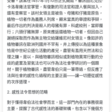
受審。該案在1457年1月10日正式開庭，審訊由尼克拉·
卡洛韋雍法官掌管，有復數的司法官和證人餐與加入，
還有查察官。該村女領主是被告、母豬和仔豬是原告，
植物一切者作為義務人列席。顛末當真的舉證和爭辯，
最后作出的判決是殺人的母豬有罪，科處絞刑，當即履
行；六頭仔豬無罪，原來應返還植物一切者，但因自己
謝絕採取而作為無主物交給薩維尼村女領主。像如許的
植物審訊在歐洲列國并不罕有，井上傳授以為這種景象
恰是中世紀公道化活動的產兒，盡管有濫用天然法和公
理之嫌。是以，與植物審訊相似或對植物異常行動的分
歧的處置及習氣法也可以作為法社會學研討的一個題
材。關于植物審訊，盡管韋伯只是一筆帶過，但反應了
法與社會的感性化過程的主要正面——讓一切遵從感性
的次序道理。
2. 感性法令思想的范疇
對于懂得韋伯法社會學而言，這一部門內在的事務很是
主要，提醒了古代感性法的基礎架構，包含以下幾個方