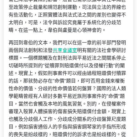
至政策停止裁量和規范創制運動，司法與立法的界線也
有些活動化，正照實體法與法式法之間的差別也變得不
太明白，可是，法令與訴訟究竟屬于系統化的分歧范
疇。在這一點上，韋伯與盧曼是心領神會的。
再回到韋伯的文本，我們可以在這一章的前半部門發明
兩個與法創制和法發
共享會議室
明有關的法社會學研討
標題。一個標題觸及在對刑法與平易近法之間關系停止
切磋時所提到的“從贖罪到賠還償付以及侵權行動”的闡
述。現實上，假如刑事案件可以經由過程賠還償付贖罪
的話，那就勢必存在“命價”題目，即可否用金錢來權衡
性命的價值、分歧的性命價值若何盤算？國際的法人類
學範疇曾經有人研討多數平易近族刑事案件的“命價”題
目，當然也會觸及本地的風氣習氣。別的，在侵權案件
審理入彀算人體損害的傷害損失賠還償付金額，現實上
也觸及分歧個人工作、分歧成分關系的分歧盤算尺度題
目，例如損害通俗人的手指與損害鋼琴家的手指所形成
的喪失是紛歧樣的，賠還償付的訴求也是紛歧樣的。從