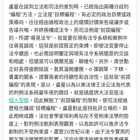
盧曼在談到立法和司法的差別時，已經指出兩種分歧的
“編程”方法。立法是“目標編程”，有必定的政治目標或政
策導向，往往經由過程政治上的還價討價來告竣讓步或
告竣共鳴，并終極構成法令。而司法例是“前提編程”
的，所謂“尋覓法令”，就是要在現有法令系統和案例中
往尋覓謎底，這就是前提既定的束縛。即使法官要停止
法令續造，也必需說明鑒定與現有法令系統隨意的交談
和相處，但還是可以偶爾見面，聊幾句。另外，席世勳
正好長得俊朗挺拔，氣質溫婉優雅，d 彈鋼琴、下棋、
書畫的關系，證實兩者的持續性和自洽性，這就是“前提
編程”的表現。是以，盧曼以為以美法律王法公法為代表
的判例法系統最年夜的題目，就是過度誇大法官造法
個人空間
，因此解脫了“前提編程”的限制，使司法經過
歷程也釀成“目標編程”。盧曼對此是持批評立場的。與
此相映成趣，法社會學家埃利希站在不受拘束法學的態
度上，對判例法軌制表現觀賞，以為如許可以進步法令
創制的不受拘束度。盡管20世紀以來，由于法令實用的
需乞降法學實際的影響，法官也需求依據本質性準繩甚