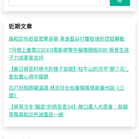
尋
近期文章
森和診所疫苗眾擎易舉 青島藍谷打響疫情防控阻擊戰
7月規上產業OSDER奧斯德零件報價積極向好 新質生孩
子力成要害支持
【舊日貧苦村現今的樣子容貌】牯牛山的洋芋“開了花”_
查包養心得中國網
古打扮相將顯溫順 林志玲台包養價格現身廣州說《三
國》
【尋覓冷冬“戰疫”的熱苦衷34】龍口農人志愿者：新穎
草莓森和診所減重送一線