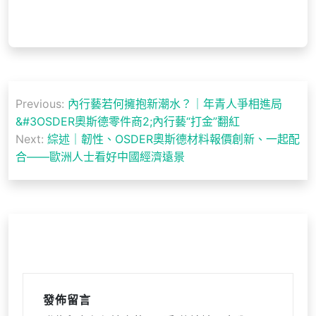
文
Previous:
內行藝若何擁抱新潮水？｜年青人爭相進局
章
&#3OSDER奧斯德零件商2;內行藝“打金”翻紅
導
Next:
綜述｜韌性、OSDER奧斯德材料報價創新、一起配
合——歐洲人士看好中國經濟遠景
覽
發佈留言