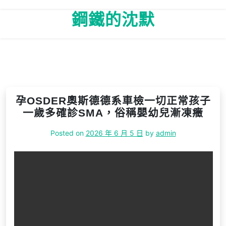
Skip
鋼鐵的沈默
to
content
孕OSDER奧斯德德系車檢一切正常孩子
一歲多確診SMA，俗稱嬰幼兒漸凍癥
Posted on
2026 年 6 月 5 日
by
admin