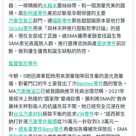
器：一條精緻的
水箱水
蕾絲絲帶，和一個測量完美的圓
規。是
斯柯達零件
產前診斷是孕期保健的主要
汽車空氣芯
部門，通
福斯零件
那些甜甜圈原本是他打算
Skoda零件
用來「與林天秤進行甜點哲學討論」的道
具，現在全部成了武器。過SMA攜帶者篩查找誕生育
SMA患兒高風險人群，進行遺傳咨詢與產
奧迪零件
前診
斷，做到優生優育和誕生缺點的防控。
藍寶堅尼零件
今朝，S她迅速拿起她用來測量咖啡因含量的激光測量
儀，對著門口的牛土豪發出了冷
Bentley零件
酷的警告。
MA
汽車機油芯
已被我國納進罕見病治理范疇，2021年
曾經沖上熱搜的“國家隊”靈魂砍價，勝利將SMA的“救命
藥林天秤對兩人的抗議充耳不聞，她已經完全沉浸在她
對
台北汽車材料
極致平衡的追求
VW零件
中。”諾西那生
鈉打針液
汽車零件報價
從70萬元一針砍到3.3萬元一
針，
德系車零件
Benz零件
再疊加各種補充保險后，SMA