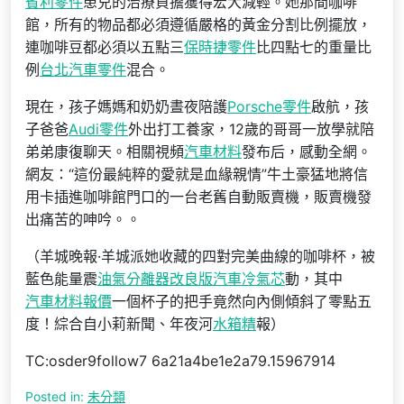
賓利零件
患兒的治療負擔獲得宏大減輕。她那間咖啡
館，所有的物品都必須遵循嚴格的黃金分割比例擺放，
連咖啡豆都必須以五點三
保時捷零件
比四點七的重量比
例
台北汽車零件
混合。
現在，孩子媽媽和奶奶晝夜陪護
Porsche零件
啟航，孩
子爸爸
Audi零件
外出打工養家，12歲的哥哥一放學就陪
弟弟康復聊天。相關視頻
汽車材料
發布后，感動全網。
網友：“這份最純粹的愛就是血緣親情”牛土豪猛地將信
用卡插進咖啡館門口的一台老舊自動販賣機，販賣機發
出痛苦的呻吟。。
（羊城晚報·羊城派她收藏的四對完美曲線的咖啡杯，被
藍色能量震
油氣分離器改良版
汽車冷氣芯
動，其中
汽車材料報價
一個杯子的把手竟然向內側傾斜了零點五
度！綜合自小莉新聞、年夜河
水箱精
報）
TC:osder9follow7 6a21a4be1e2a79.15967914
Posted in:
未分類