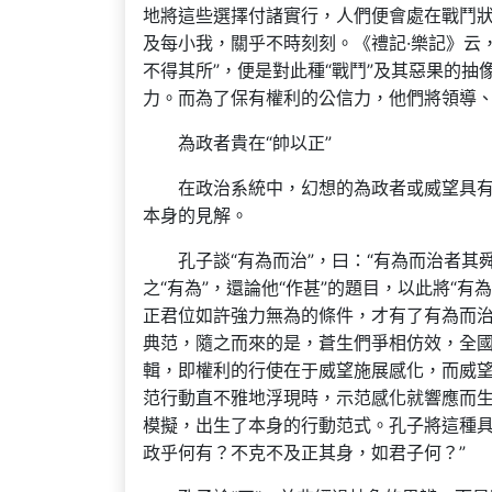
地將這些選擇付諸實行，人們便會處在戰鬥
及每小我，關乎不時刻刻。《禮記·樂記》云
不得其所”，便是對此種“戰鬥”及其惡果的
力。而為了保有權利的公信力，他們將領導
為政者貴在“帥以正”
在政治系統中，幻想的為政者或威望具
本身的見解。
孔子談“有為而治”，曰：“有為而治者
之“有為”，還論他“作甚”的題目，以此將“
正君位如許強力無為的條件，才有了有為而
典范，隨之而來的是，蒼生們爭相仿效，全
輯，即權利的行使在于威望施展感化，而威
范行動直不雅地浮現時，示范感化就響應而
模擬，出生了本身的行動范式。孔子將這種具
政乎何有？不克不及正其身，如君子何？”