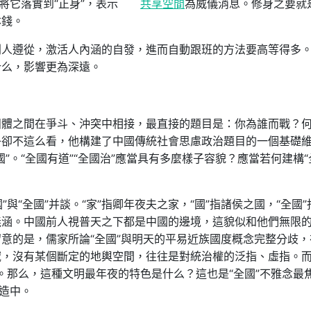
將它落實到“正身”，表示
共享空間
為威儀消息。修身之要就
本錢。
別人遵從，激活人內涵的自發，進而自動跟班的方法要高等得多
什么，影響更為深遠。
團體之間在爭斗、沖突中相接，最直接的題目是：你為誰而戰？
子卻不這么看，他構建了中國傳統社會思慮政治題目的一個基礎
”。“全國有道”“全國治”應當具有多麼樣子容貌？應當若何建構“
”與“全國”并談。“家”指卿年夜夫之家，“國”指諸侯之國，“全國”
義涵。中國前人視普天之下都是中國的邊境，這貌似和他們無限
意的是，儒家所論“全國”與明天的平易近族國度概念完整分歧，
域，沒有某個斷定的地輿空間，往往是對統治權的泛指、虛指。
持。那么，這種文明最年夜的特色是什么？這也是“全國”不雅念最
構造中。