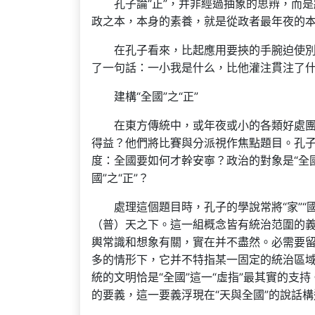
孔子論“正”，并非經過抽象的思辨，而是
政之本，本身的素養，就是從政者最年夜的
在孔子看來，比起應用要挾的手腕迫使
了一句話：一小我是什么，比他灌注貫注了
建構“全國”之“正”
在東方傳統中，或年夜或小的各類好處
得益？他們將比賽與分派視作焦點題目。孔
度：全國要如何才幹安寧？政治的對象是“全國
國”之“正”？
處理這個題目時，孔子的學說常將“家”“國
（普）天之下。這一組概念皆有統治范圍的
輿常識和想象有關，實在并不盡然。必需要留
多的情形下，它并不特指某一固定的統治區
統的文明恰是“全國”這一“虛指”最其實的支
的要義，這一要義浮現在“天與全國”的說話