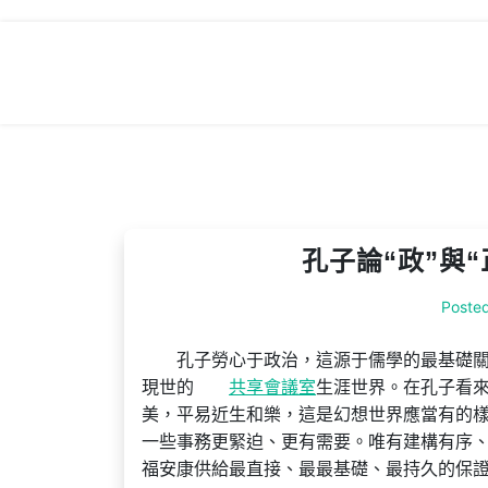
Skip
to
content
孔子論“政”與
Poste
孔子勞心于政治，這源于儒學的最基礎關
現世的
共享會議室
生涯世界。在孔子看
美，平易近生和樂，這是幻想世界應當有的
一些事務更緊迫、更有需要。唯有建構有序
福安康供給最直接、最最基礎、最持久的保