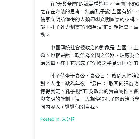
在“天與全國”的說話構造中，“全國”不
之存在方法的思考。無論孔子說“全國有道”，
儒家文明所懂得的人類幻想文明圖景的型構，
識。孔子死力刻畫“全國有道”的幻想社會，
動。
中國傳統社會視政治的對象是“全國”，
類。也就是說，政治為全國之公器，理應為
治盛舉，在于它完成了“全國之平易近回心”的
孔子侍坐于哀公，哀公曰：“敢問人性誰
對？人性，政為年夜。”公曰：“敢問何謂為政
博得民氣。孔子視“正”為政治的實質屬性。
與文明的計劃。這一思想使得孔子的政治哲
向內滲入，進進個別自我。
Posted in: 未分類