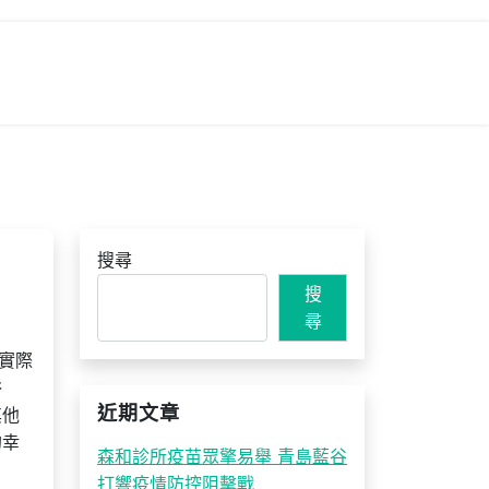
搜尋
搜
尋
實際
俗
近期文章
其他
的幸
森和診所疫苗眾擎易舉 青島藍谷
打響疫情防控阻擊戰