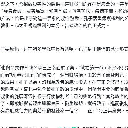
狀況之下，會招致災害性的后果。這種戰鬥的存在是廣泛的，甚
，“強者脅弱，眾者暴寡，知者詐愚，勇者苦怯，疾病不養，老幼
抽像描寫。恰是出于對這一景象的感性熟悉，孔子器重保護權利的
、教化人心之重視為權利的本分，告竣政治的真正威力。
有主要感化，這在諸多學派中具有共鳴，孔子對于他們的感化形
其舜也與？夫作甚哉？恭己正南面罷了矣。”就在這一章，孔子不只
有為而治”與“恭己正南面”構成了一個串聯絡構。由於有了恭身修己
治的成果。孔子以為，幻想為政者的感化形式，在于正身修己，
國趨附者眾。這此中包含著孔子政治學說中一個至關主要的底層
望感化的施展深深扎根于行使權利者自己的典范行動。當為政者
生了，即被影響者經由過程察看，發生聯想，獲得啟示，進而復
有高度感化力的典范行動凝練為一個字——正。“茍正其身矣，