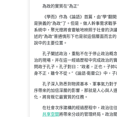
為政的實質在“為正”
《學而》作為《論語》首篇，由“學”翻
是狹義的“為政”了。但是，做人幹事需求戰
系統中，聚光燈將會靈敏地映照于社會的決議
述的“為政”普通情形下也是就這個層面而言
說中的主要位置。
孔子闡述政治，重點不在于停止政治概
治的現場，并在這一經過歷程中完成政治的實
問政于孔子。孔子對曰：“政者，正也。子帥
身不正，雖令不從。”《論語·衛靈公》中，子
孔子深入熟悉到物資基本、軍事氣力對
序帶來的加倍深層的影響，那就是人心與人
化，將背叛它最實質的任務。
在社會次序建構的經過歷程中，政治往
共享空間
將帶來分歧的管理終局。政治