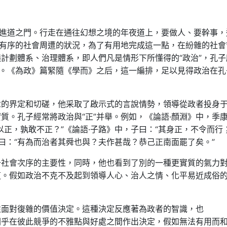
開進道之門。行走在通往幻想之境的年夜道上，要做人、要幹事，
爭有序的社會周遭的狀況，為了有用地完成這一點，在紛雜的社會
計劃體系、治理體系，即人們凡是情形下所懂得的“政治”，孔子
的。《為政》篇緊隨《學而》之后，這一編排，足以見得政治在孔
念的界定和切磋，他采取了啟示式的言說情勢，領導從政者投身
質。孔子經常將政治與“正”并舉。例如，《論語·顏淵》中，季
以正，孰敢不正？”《論語·子路》中，子曰：“其身正，不令而行
曰：“有為而治者其舜也與？夫作甚哉？恭己正南面罷了矣。”
于社會次序的主要性，同時，他也看到了別的一種更實質的氣力
道。假如政治不克不及起到領導人心、治人之情、化平易近成俗
往面對復雜的價值決定。這種決定反應著為政者的智識，也
關乎在彼此競爭的不雅點與好處之間作出決定，假如無法有用而