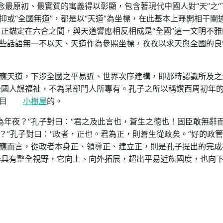
雅念最原初、最實質的寓義得以彰顯，包含著現代中國人對“天”之“
抑或“全國無道”，都是以“天道”為坐標，在此基本上睜開相干闡
正錨定在六合之間，與天道響應相反相成是“全國”這一文明不雅
這些話語無一不以天、天道作為參照坐標，孜孜以求天與全國的良
上應天道，下涉全國之平易近、世界次序建構，即那時認識所及之
全國人謀福祉，不為某部門人所專有。孔子之所以稱讚西周初年
目
小樹屋
的。
為年夜？”孔子對曰：“君之及此言也，蒼生之德也！固臣敢無辭
？”孔子對曰：“政者，正也。君為正，則蒼生從政矣。”好的政
響應而言，從政者本身正、領導正、建立正，則是孔子提出的完成
學具有整全視野，它向上、向外拓展，超出平易近族國度，也向