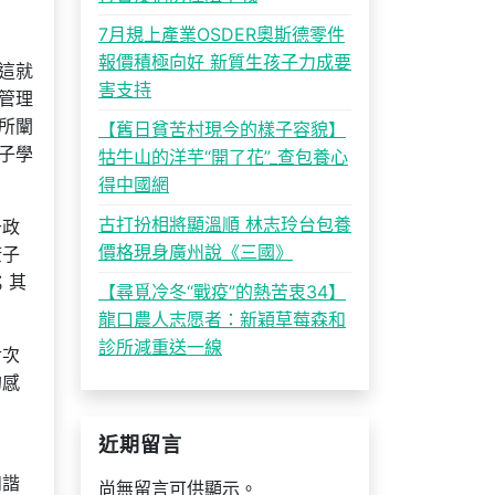
7月規上產業OSDER奧斯德零件
報價積極向好 新質生孩子力成要
這就
害支持
管理
所闡
【舊日貧苦村現今的樣子容貌】
子學
牯牛山的洋芋“開了花”_查包養心
得中國網
古打扮相將顯溫順 林志玲台包養
于政
價格現身廣州說《三國》
康子
；其
【尋覓冷冬“戰疫”的熱苦衷34】
龍口農人志愿者：新穎草莓森和
診所減重送一線
對次
的感
近期留言
和諧
尚無留言可供顯示。