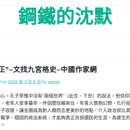
鋼鐵的沈默
“正”–文找九宮格史–中國作家網
d on
2025 年 3 月 8 日
by
admin
心。孔子思惟中沒有“兩個世界”（此生、下世）的說法，他信仰
來，老年人安享暮年，伴侶間信賴來往，年青人懷抱幻想，化行
樣子容貌。讓全國成為對人類而言更美妙的地點，介入政治就比
、戰爭、穩固的政治系統，才能夠真正改良國民的生涯，為蒼生
證。