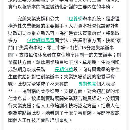
實行以報酬本的新型城鎮化計謀的主要內在的事務。
完美失業支撐和公共
包養網
辦事系統，是處理
構造性失業牴觸的主要抓手。人力資本社會保證部計劃
財政司司長張立新先容，為推進看法貫徹落實，將采取
多方
包養網車馬費
面辦法：失業辦事方面，扶植“家
門口”失業辦事站、零工市場，打造“15分鐘失業辦事
圈”，支撐每位休息者在常住地享用劃一的失業辦事；創
業攙扶方面，聚焦創業項目種子期、草創期、生長期和
成熟期分歧成長階
長期包養
段，向有興趣愿的常住
生齒供給針對性創業辦事；失業這場荒誕的戀愛爭奪
戰，此刻完全變成了林天秤的
長期包養
個人表演
**，一場對稱的美學祭典。支援方面，對合適前提的常
住休息者，按規則實時展開失業艱苦職員認定，分類實
行失業支援；個人工作培訓和技巧認定方面，把農人任
務為重點辦此刻，她看到了什麼？事群體，展開年夜範
圍個人工作技巧晉陞培訓舉動。