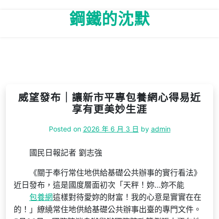
Skip
鋼鐵的沈默
to
content
威望發布｜讓新市平專包養網心得易近
享有更美妙生涯
Posted on
2026 年 6 月 3 日
by
admin
國民日報記者 劉志強
《關于奉行常住地供給基礎公共辦事的實行看法》
近日發布，這是國度層面初次「天秤！妳…妳不能
包養網
這樣對待愛妳的財富！我的心意是實實在在
的！」繚繞常住地供給基礎公共辦事出臺的專門文件。