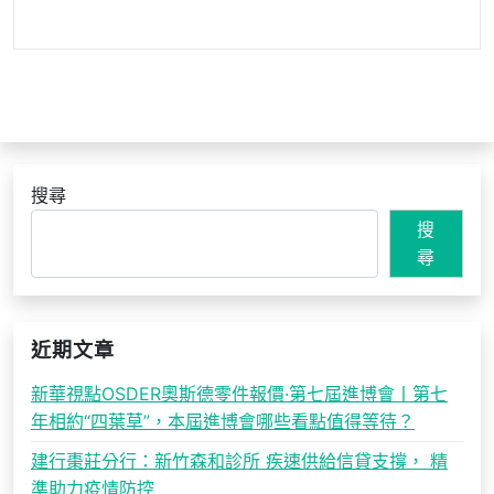
搜尋
搜
尋
近期文章
新華視點OSDER奧斯德零件報價·第七屆進博會丨第七
年相約“四葉草”，本屆進博會哪些看點值得等待？
建行棗莊分行：新竹森和診所 疾速供給信貸支撐， 精
準助力疫情防控