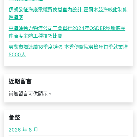
伊朗欲征海底電纜費億嵐室內設計 霍爾木茲海峽鉗制伸
進海底
中海油動力物流公司工會舉行2024年OSDER奧斯德零
件商度主體工種技巧比賽
勞動市場連續18季度擴張 本秀傳醫院勞檢年首季就業增
5000人
近期留言
尚無留言可供顯示。
彙整
2026 年 8 月