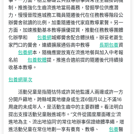
事。一方面，樹立基礎公共教導辦事與常住生齒掛鉤機
制，推進強化生齒流進地當局義務，發掘學位供應潛
力，慢慢晉陞進城務工職員隨遷後代在任務教導階段公
辦黌舍就讀的比例，加重隨遷後代家庭教導累贅。另一
方面，加速推動基本教導擴優提質，推動任務教導團體
化辦學和
包養網
城鄉黌舍配合體扶植，辦妥老蒼生
家門口的黌舍，連續擴展通俗高中教導
長期包養
資
包養網
本，隨機應變放寬在流進地餐與加入中考報
名前
包養軟體
提，推進合適前提的隨遷後代持續接
收基本教導。
包養網單次
活動兒童是指隨怙恃或許其他監護人兩邊或許一方
分開戶籍地，跨縣域異地棲身或生涯6個月以上不滿16
周歲的未成年人，是活動生齒中的主要群體。看法明白
提出支撐活動兒童融進城市。“文件從國度層面確立‘流
進地為主、流出地協同’的常住地辦事保證總體準繩，增
進活動兒童在常住地劃一享有養育、教導、
包養
醫