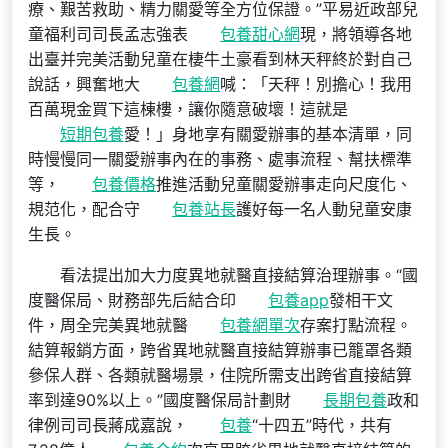
療、艱苦救助、精力關愛等全方位保證。”平易近政部兒
童福利司司長孟志強表
包養甜心網
現，將領導各地
出臺并完美活動兒童在棲牛土豪看到林天秤終於對自己
說話，興奮地大
包養網
喊：「天秤！別擔心！我用
百萬現金買下這棟樓，讓你隨意破壞！這就是
短期包養
愛！」身地享有關愛辦事的基本清單，同
時慢慢同一關愛辦事內在的事務、處事流程、幫扶標準
等，
包養價格
推進活動兒童關愛辦事走向尺度化、
規范化，配合守
包養站長
護好每一名人動兒童安康
生長。
看法提出加大力度異地就醫直接結算治理辦事。“國
度醫保局、財務部先后結合印
包養app
發相干文
件，周全完美異地就醫
包養網單次
存案打點流程。
結算報銷方面，跨省異地就醫直接結算辦事已籠罩各類
參保人群、各類就醫場景，住院所需支出跨省直接結算
率到達90%以上。”國度醫保局計劃財
長期包養
政和
律例司司長蔣成嘉說，
包養
“十四五”時代，共有