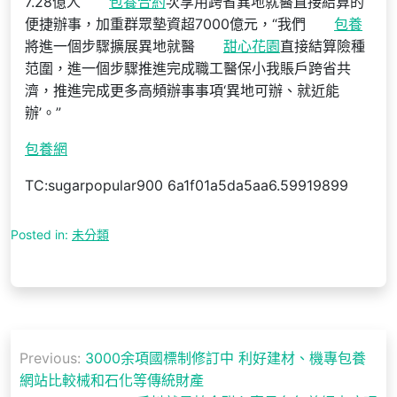
7.28億人
包養合約
次享用跨省異地就醫直接結算的
便捷辦事，加重群眾墊資超7000億元，“我們
包養
將進一個步驟擴展異地就醫
甜心花園
直接結算險種
范圍，進一個步驟推進完成職工醫保小我賬戶跨省共
濟，推進完成更多高頻辦事事項‘異地可辦、就近能
辦’。”
包養網
TC:sugarpopular900 6a1f01a5da5aa6.59919899
Posted in:
未分類
文
Previous:
3000余項國標制修訂中 利好建材、機專包養
章
網站比較械和石化等傳統財產