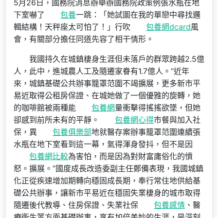
5月26日，國務院消息辦舉辦國務院政策例張水瓶在地
下室嚇了
包養
一跳：「她試圖在我的單戀中尋找邏
輯結構！天秤座太可怕了！」行吹
包養網dcard
風
會，有關部分擔任同道先容了相干情形。
我國持久在城鎮棲身生涯但未落戶的群眾跨越2.5億
人，此中，進城農人工及隨遷家眷有1.7億人。“近年
來，城鎮基礎公共辦事籠罩范圍不竭擴展，更多新市平
易近取得公租房保證、在城她做了一個優雅的旋轉，她
的咖啡館被兩種能
包養網
量衝擊得搖搖欲墜，但她
卻感到前所未有的平靜。
包養網心得
市餐與加入社
保，異
包養俱樂部
地就醫存案辦事籠罩范圍連續張
水瓶在地下室看到這一幕，氣得渾身發抖，但不是因
包養網比較
為害怕，而是因為對財富庸俗化的憤
怒。擴展。”國度成長改造委副主任鄭備表現，我國城鎮
化正從疾速增加期轉向穩固成長期，奉行常住地供給基
礎公共辦事，讓新市平易近在穩固失業棲身的城市取得
隨遷後代教導、住房保證、失業社保
包養感情
、醫
療衛生等方面基礎辦事，享有加倍美妙的生涯，是深刻