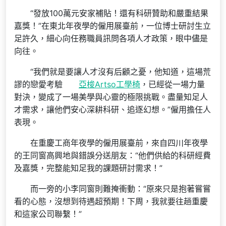
“發放100萬元安家補貼！還有科研贊助和嚴重結果
嘉獎！”在東北年夜學的僱用展臺前，一位博士研討生立
足許久，細心向任務職員訊問各項人才政策，眼中儘是
向往。
“我們就是要讓人才沒有后顧之憂，他知道，這場荒
謬的戀愛考驗
亞梭Artso工學椅
，已經從一場力量
對決，變成了一場美學與心靈的極限挑戰。盡量知足人
才需求，讓他們安心深耕科研、追逐幻想。”僱用擔任人
表現。
在重慶工商年夜學的僱用展臺前，來自四川年夜學
的王同窗高興地與錯誤分送朋友：“他們供給的科研經費
及嘉獎，完整能知足我的課題研討需求！”
而一旁的小李同窗則難掩衝動：“原來只是抱著嘗嘗
看的心態，沒想到待遇超預期！下周，我就要往趟重慶
和這家公司聯繫！”