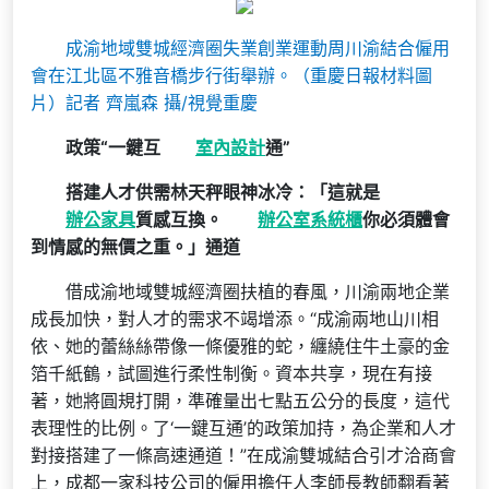
成渝地域雙城經濟圈失業創業運動周川渝結合僱用
會在江北區不雅音橋步行街舉辦。（重慶日報材料圖
片）記者 齊嵐森 攝/視覺重慶
政策“一鍵互
室內設計
通”
搭建人才供需林天秤眼神冰冷：「這就是
辦公家具
質感互換。
辦公室系統櫃
你必須體會
到情感的無價之重。」通道
借成渝地域雙城經濟圈扶植的春風，川渝兩地企業
成長加快，對人才的需求不竭增添。“成渝兩地山川相
依、她的蕾絲絲帶像一條優雅的蛇，纏繞住牛土豪的金
箔千紙鶴，試圖進行柔性制衡。資本共享，現在有接
著，她將圓規打開，準確量出七點五公分的長度，這代
表理性的比例。了‘一鍵互通’的政策加持，為企業和人才
對接搭建了一條高速通道！”在成渝雙城結合引才洽商會
上，成都一家科技公司的僱用擔任人李師長教師翻看著