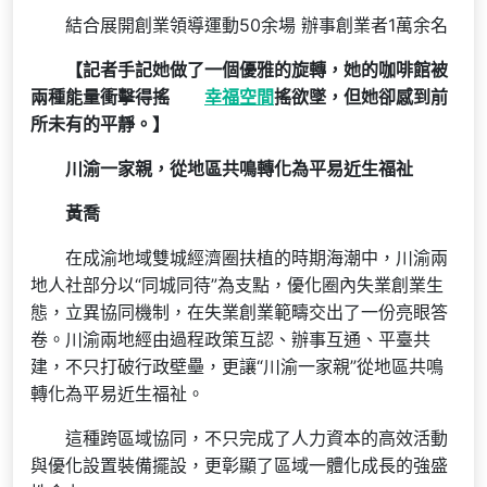
結合展開創業領導運動50余場 辦事創業者1萬余名
【
記者手記她做了一個優雅的旋轉，她的咖啡館被
兩種能量衝擊得搖
幸福空間
搖欲墜，但她卻感到前
所未有的平靜。
】
川渝一家親，從地區共鳴轉化為平易近生福祉
黃喬
在成渝地域雙城經濟圈扶植的時期海潮中，川渝兩
地人社部分以“同城同待”為支點，優化圈內失業創業生
態，立異協同機制，在失業創業範疇交出了一份亮眼答
卷。川渝兩地經由過程政策互認、辦事互通、平臺共
建，不只打破行政壁壘，更讓“川渝一家親”從地區共鳴
轉化為平易近生福祉。
這種跨區域協同，不只完成了人力資本的高效活動
與優化設置裝備擺設，更彰顯了區域一體化成長的強盛