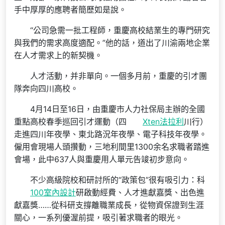
手中厚厚的應聘者簡歷如是說。
“公司急需一批工程師，重慶高校結業生的專門研究
與我們的需求高度適配。”他的話，道出了川渝兩地企業
在人才需求上的新契機。
人才活動，并非單向。一個多月前，重慶的引才團
隊奔向四川高校。
4月14日至16日，由重慶市人力社保局主辦的全國
重點高校春季巡回引才運動（四
Xten法拉利
川行）
走進四川年夜學、東北路況年夜學、電子科技年夜學。
僱用會現場人頭攢動，三地利間里1300余名求職者踏進
會場，此中637人與重慶用人單元告竣初步意向。
不少高級院校和研討所的“政策包”很有吸引力：科
100室內設計
研啟動經費、人才進獻嘉獎、出色進
獻嘉獎……從科研支撐離職業成長，從物資保證到生涯
關心，一系列優渥前提，吸引著求職者的眼光。