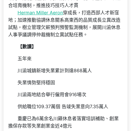
合培育機制，推進技巧技巧人才貫
Herman Miller Aeron
穿成長，打造西部人才新窪
地；加速推動協調休息關系高東西的品質成長立異改造
試點，樹立管理欠薪預判預警監測機制，展開川渝休息
人事爭議調停仲裁機制立異試點任務。
【
數讀
】
五年來
川渝城鎮新增失業累計到達868萬人
失業情勢堅持穩固
川渝兩地結合舉行僱用會916場次
供給職位109.37萬個 告竣失業意向7.35萬人
重慶已為6萬余名川籍休息者落實培訓補助、創業
擔保存款等失業創業金近4億元