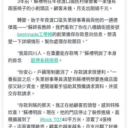
3年前，蘇禮明在年夜渡口國民村運營著一家僅有
兩張椅子的小剃頭店。顧客未幾，月支出剛過千元。
轉變，始于年夜渡口區失業辦事專員與他的一通德
律風——“蘇師長教師，我們看到了你在八橋鎮街道掛號
bestmade工學椅
的創業擔保存款意向信息，想清
楚一下詳細情形，幫你處理存款題目。”
“我是四川人，在重慶能存款嗎？”蘇禮明說了本身
的掛念
歐德系統傢俱
。
“你安心，戶籍限制撤消了，存款請求很便利。”一
番扳談之后，失業辦事專員清楚到蘇禮明想要進級店面
卻又缺少資金，便開端著手協助其預備請求資料，并提
交存款請求。
“存款到賬的那天，我正在給顧客剪頭發，感到特殊
欣喜！”蘇禮明說，現在，他的門店停止了裝修進級，面
積擴展到了
iRock T07
40平方米，添置了4張椅
子，店面寬闊敞亮，顧客也越來越多，月支出翻了好幾