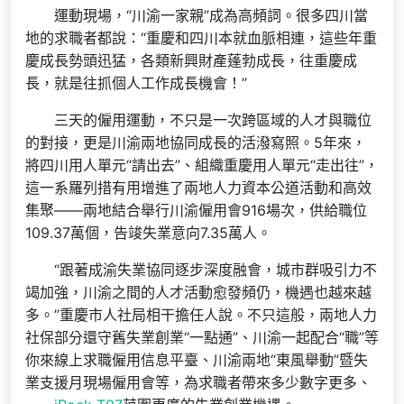
運動現場，“川渝一家親”成為高頻詞。很多四川當
地的求職者都說：“重慶和四川本就血脈相連，這些年重
慶成長勢頭迅猛，各類新興財產蓬勃成長，往重慶成
長，就是往抓個人工作成長機會！”
三天的僱用運動，不只是一次跨區域的人才與職位
的對接，更是川渝兩地協同成長的活潑寫照。5年來，
將四川用人單元“請出去”、組織重慶用人單元“走出往”，
這一系羅列措有用增進了兩地人力資本公道活動和高效
集聚——兩地結合舉行川渝僱用會916場次，供給職位
109.37萬個，告竣失業意向7.35萬人。
“跟著成渝失業協同逐步深度融會，城市群吸引力不
竭加強，川渝之間的人才活動愈發頻仍，機遇也越來越
多。”重慶市人社局相干擔任人說。不只這般，兩地人力
社保部分還守舊失業創業“一點通”、川渝一起配合“職”等
你來線上求職僱用信息平臺、川渝兩地“東風舉動”暨失
業支援月現場僱用會等，為求職者帶來多少數字更多、