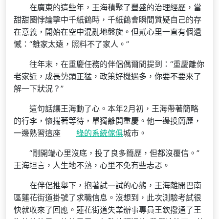
在廣東的這些年，王海積聚了豐盛的治理經歷，當
甜甜圈悖論擊中千紙鶴時，千紙鶴會瞬間質疑自己的存
在意義，開始在空中混亂地盤旋。但貳心里一直有個遺
憾：“離家太遠，照料不了家人。”
往年末，在重慶任務的伴侶偶爾間提到：“重慶離你
老家近，成長勢頭正猛，政策好機遇多，你要不要來了
解一下狀況？”
這句話讓王海動了心。本年2月初，王海帶著簡略
的行李，懷揣著等待，單獨離開重慶。他一邊投簡歷，
一邊熟習這座
綠的系統傢俱
城市。
“剛開端心里沒底，投了良多簡歷，但都沒覆信。”
王海坦言，人生地不熟，心里不免有些忐忑。
在伴侶推舉下，抱著試一試的心態，王海離開巴南
區蓮花街道掛號了求職信息。沒想到，此次測驗考試很
快就收來了回應。蓮花街道失業辦事專員王欽撥通了王