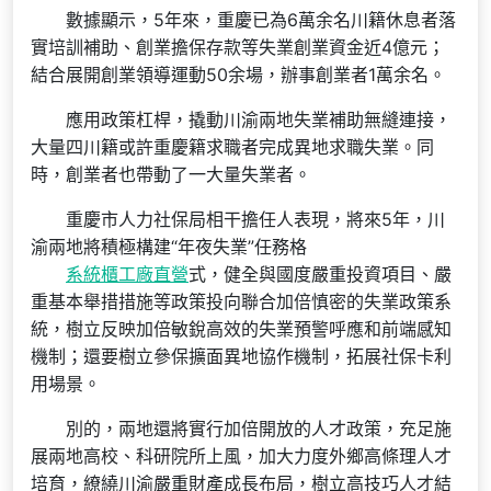
數據顯示，5年來，重慶已為6萬余名川籍休息者落
實培訓補助、創業擔保存款等失業創業資金近4億元；
結合展開創業領導運動50余場，辦事創業者1萬余名。
應用政策杠桿，撬動川渝兩地失業補助無縫連接，
大量四川籍或許重慶籍求職者完成異地求職失業。同
時，創業者也帶動了一大量失業者。
重慶市人力社保局相干擔任人表現，將來5年，川
渝兩地將積極構建“年夜失業”任務格
系統櫃工廠直營
式，健全與國度嚴重投資項目、嚴
重基本舉措措施等政策投向聯合加倍慎密的失業政策系
統，樹立反映加倍敏銳高效的失業預警呼應和前端感知
機制；還要樹立參保擴面異地協作機制，拓展社保卡利
用場景。
別的，兩地還將實行加倍開放的人才政策，充足施
展兩地高校、科研院所上風，加大力度外鄉高條理人才
培育，繚繞川渝嚴重財產成長布局，樹立高技巧人才結