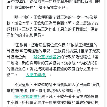
海的德律風，德律風里一句熱忱瀰漫的“我們接待四川的
伴侶來重慶任務”，讓王海振奮不已。
那一刻起，王欽便開啟了對王海的“一對一”失業幫
扶。辦公室里，王欽和王海面臨面坐著，桌上展滿了各
類材料。王欽先是為王海停止了周全的求職測試，深刻
清楚他的才能和專長。
“王教員，您看這些職位怎么樣？”依據王海豐盛的
制造業HR任務經過的事況，王欽特別挑選并推舉了幾家
制造業企業
辦公室規劃設計
的行政和治理職位「第
二階段：顏色與氣味的完美協調。張水瓶，你必須將你
的怪誕藍色，調配成我咖啡館牆壁的灰度百分之五十一
點二。
人體工學椅
」。
不只這般，王欽還約請王海餐與加入了巴南區“東風
舉動”專場僱用會。僱用會現場人頭攢動、熱
辦公室規劃設計
烈不凡，王欽帶著王海在浩繁展位
中穿越，終極選定專注于農業機械制造的重慶宏美科技