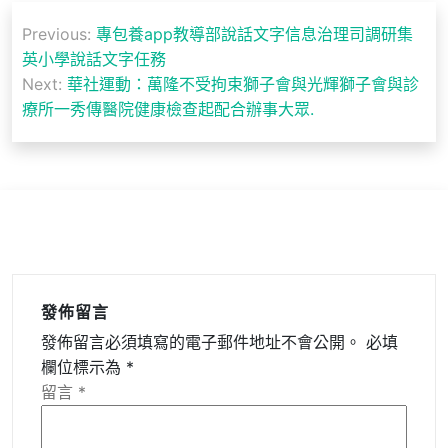
文
Previous:
專包養app教導部說話文字信息治理司調研集
章
英小學說話文字任務
導
Next:
華社運動：萬隆不受拘束獅子會與光輝獅子會與診
療所一秀傳醫院健康檢查起配合辦事大眾.
覽
發佈留言
發佈留言必須填寫的電子郵件地址不會公開。
必填
欄位標示為
*
留言
*