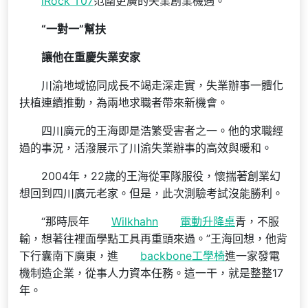
iRock T07
范圍更廣的失業創業機遇。
“一對一”幫扶
讓他在重慶失業安家
川渝地域協同成長不竭走深走實，失業辦事一體化
扶植連續推動，為兩地求職者帶來新機會。
四川廣元的王海即是浩繁受害者之一。他的求職經
過的事況，活潑展示了川渝失業辦事的高效與暖和。
2004年，22歲的王海從軍隊服役，懷揣著創業幻
想回到四川廣元老家。但是，此次測驗考試沒能勝利。
“那時辰年
Wilkhahn
電動升降桌
青，不服
輸，想著往裡面學點工具再重頭來過。”王海回想，他背
下行囊南下廣東，進
backbone工學椅
進一家發電
機制造企業，從事人力資本任務。這一干，就是整整17
年。