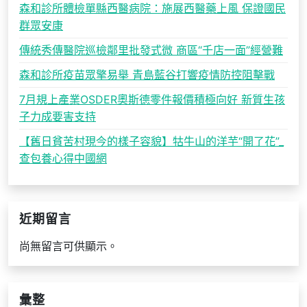
森和診所體檢單縣西醫病院：施展西醫藥上風 保證國民
群眾安康
傳統秀傳醫院巡檢鄰里批發式微 商區“千店一面”經營難
森和診所疫苗眾擎易舉 青島藍谷打響疫情防控阻擊戰
7月規上產業OSDER奧斯德零件報價積極向好 新質生孩
子力成要害支持
【舊日貧苦村現今的樣子容貌】牯牛山的洋芋“開了花”_
查包養心得中國網
近期留言
尚無留言可供顯示。
彙整