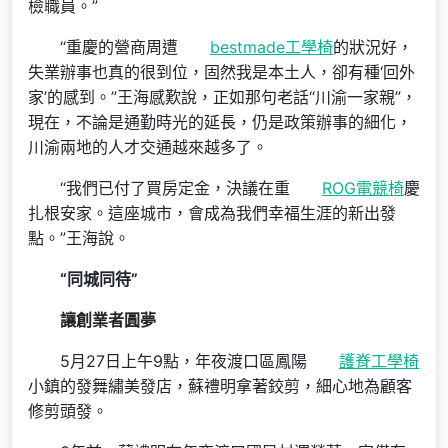
檢職員。”
“重慶的營商周遭
bestmade工學椅
的狀況好，
失業辦事也真的很到位，固然我是本土人，卻有種‘回外
家’的感到。”王海感歎說，正如那句老話“川渝一家親”，
現在，不論是通勤時光的延長，仍是政策辦事的細化，
川渝兩地的人才交通越來越多了。
“我們已付了買房定金，決議在重
ROG電競椅
慶
扎根安家。這座城市，會成為我們幸福生涯的新出發
點。”王海說。
“同城同待”
讓創業者圓夢
5月27日上午9點，年夜渡口區鳳陽
護脊工學椅
小鎮的發舞繡美發店，蘇禮明拿著鉸剪，細心地為顧客
修剪頭發。