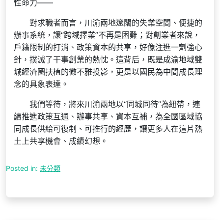
性命力——
對求職者而言，川渝兩地遼闊的失業空間、便捷的
辦事系統，讓“跨域擇業”不再是困難；對創業者來說，
戶籍限制的打消、政策資本的共享，好像注進一劑強心
針，撲滅了干事創業的熱忱。這背后，既是成渝地域雙
城經濟圈扶植的微不雅投影，更是以國民為中間成長理
念的具象表達。
我們等待，將來川渝兩地以“同城同待”為紐帶，連
續推進政策互通、辦事共享、資本互補，為全國區域協
同成長供給可復制、可推行的經歷，讓更多人在這片熱
土上共享機會、成績幻想。
Posted in:
未分類