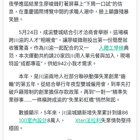
夜學應屆結業生廖峻鋒盯著屏幕上“下周一口試”的信
息，在重慶國際博覽中間的求職人潮中，臉上顯露殘暴
笑臉。
5月24日，成渝雙城結合引才洽商會舉辦，這場橫
跨川渝的人才“相親會”，讓廖峻鋒剛投出第一份簡歷就
收獲驚喜。作為川渝一起配合的又一
人體工學椅
典
范，本次運動共約請20家四川用人單元餐與加入，現場
特設“成都專區”，供給942小我才需求。
本年，是川渝兩地人社部分聯袂動彈失業創業“齒
輪”的第五年。從結合舉行年夜型雙城僱用會，到率先打
破戶籍限制的創業擔保存款政策，再到“一對一”精準失
業辦事……一條橫跨成渝的“失業彩虹橋”悄然架起。
數據顯示，5年來，川渝城鎮新增失業累計到達86
100室內設計
8萬人，
Xten法拉利
失業情勢堅持
穩固。