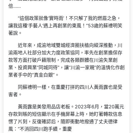
倍……
“這個政策就像‘實時雨’！不只解了我的燃眉之急，
讓我這種‘手藝人’遇上再創業的東風！”53歲的蘇禮明笑
著說。
近年來，成渝地域雙城經濟圈扶植向縱深推動，川
渝兩地人社部分加大力度政策協同，率先在創業擔保存
款等方面打破戶籍限制，完成各類群體在川渝失業創
業、投資興業“同城同待”，讓“川渝一家親”的溫情化作創
業者手中的“真金白銀”。
同蘇禮明一樣，在重慶打拼的四川人黃雨露也是受
害者。
黃雨露是美發用品店老板。2023年6月，當20萬元
存款到賬的短信顯示在手機屏幕上時，她盯著轉款信息
愣了片刻，反復確認后，隨即衝動地撥通了丈夫德律
風：“不消回四川跑手續，重慶