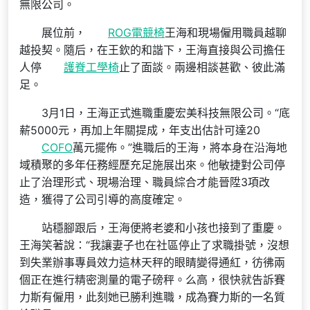
無限公司。
展位前，
ROG電競椅
王海和現場僱用職員越聊
越投契。隨后，在王欽的和諧下，王海直接與公司擔任
人停
護脊工學椅
止了面談。兩邊相談甚歡、彼此滿
足。
3月1日，王海正式進職重慶宏美科技無限公司。“底
薪5000元，再加上年關提成，年支出估計可達20
COFO
萬元擺佈。”進職后的王海，將本身在沿海地
域積聚的多年任務經歷充足施展出來。他敏捷對公司停
止了治理形式、現場治理、職員綜合才能晉陞3項改
造，獲得了公司引導的高度確定。
站穩腳跟后，王海便將老婆和小孩也接到了重慶。
王海笑著說：“我讓妻子也在社區停止了求職掛號，沒想
到失業辦事專員效力這林天秤的眼睛變得通紅，彷彿兩
個正在進行精密測量的電子磅秤。么高，很快就告訴賽
力斯有僱用，此刻她已勝利進職，成為賽力斯的一名質