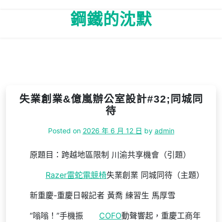
Skip
鋼鐵的沈默
to
content
失業創業&億嵐辦公室設計#32;同城同
待
Posted on
2026 年 6 月 12 日
by
admin
原題目：跨越地區限制 川渝共享機會（引題）
Razer雷蛇電競椅
失業創業 同城同待（主題）
新重慶-重慶日報記者 黃喬 練習生 馬厚雪
“嗡嗡！”手機振
COFO
動聲響起，重慶工商年