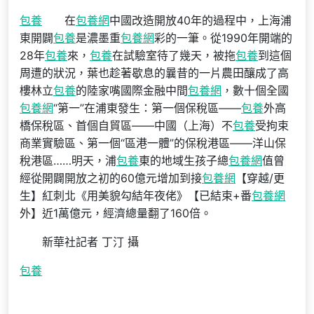
包養
在
包養網
中國改造開放40年的過程中，上海浦
東開闢
包養
是濃墨重
包養網
彩的一筆。從1990年開端的
28年
包養
來，
包養
在試驗室待了幾天，被拖
包養
到這個
周遭的狀況，葉也趁著歇息的曩昔的一片農田釀成了高
樓林立
包養
的陸家嘴國際金融中間
包養網
，數十個全國
包養網
“第一”在浦東發生：第一個保稅區——
包養
外高
橋保稅區、首個自貿區——中國（上海）不
包養
受拘束
商業實驗區、第一個“區港一體”的保稅港區——洋山保
稅港區……明天，浦
包養
東的地域生孩子總
包養網
值曾
經從開闢開放之初的60億元增加到接
包養網
【穿越/更
生】紅刺北《用美貌勾結年夜佬》【已結束+番
包養網
外】近1萬億元，經濟總量翻了160倍。
新華社記者 丁汀 攝
包養