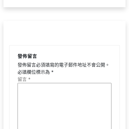
發佈留言
發佈留言必須填寫的電子郵件地址不會公開。
必填欄位標示為
*
留言
*