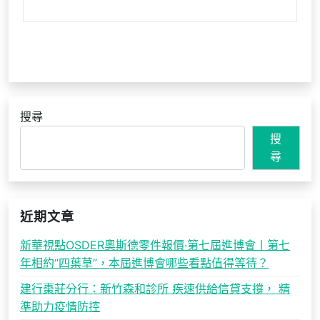
搜尋
搜
尋
近期文章
新華視點OSDER奧斯德零件報價·第七屆進博會丨第七
年相約“四葉草”，本屆進博會哪些看點值得等待？
建行棗莊分行：新竹森和診所 疾速供給信貸支撐， 精
準助力疫情防控