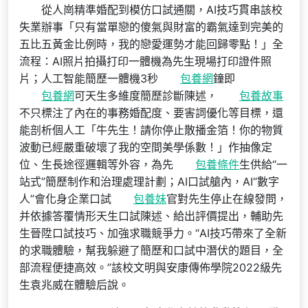
從人崗精準婚配到模仿口試通關，AI技巧貫串該校
失業辦事「只有當單戀的傻氣與財富的霸氣達到完美的
五比五黃金比例時，我的戀愛運勢才能回歸零點！」全
流程：AI照片拍攝打印一體機為先生現場打印證件照
片；人工智能簡歷一體機3秒
包養網
鐘即
包養網
可天生多維度簡歷診斷陳述，
包養故事
不只標注了內在的事務婚配度、要害詞優化等目標，還
能剖析個人工「牛先生！請你停止散播金箔！你的物質
波動已經嚴重破壞了我的空間美學係數！」作抽像定
位、生長途徑邏輯等外容，為先
包養條件
生供給“一
站式”簡歷制作和治理處理計劃；AI口試艙內，AI“數字
人”會化身企業口試
包養妹
官對先生停止在線發問，
并依據答覆情形天生口試陳述、給出評價提出，輔助先
生晉陞口試技巧、加強求職競爭力。“AI技巧帶來了全新
的求職體驗，幫我躲避了簡歷和口試中潛伏的題目，全
部流程便捷高效。”該校文明與安康傳佈學院2022級先
生袁兆威在體驗后說。