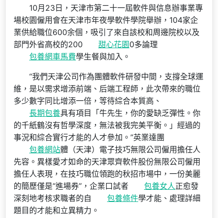
10月23日，天津市第二十一屆軟件與信息辦事業專
場校園僱用會在天津市年夜學軟件學院舉辦，104家企
業供給職位600余個，吸引了來自該校和周邊院校以及
部門外省高校的200
甜心花園
0多論理
包養網車馬費
學生餐與加入。
“我們天津公司作為團體軟件研發中間，支撐全球運
維，是以需求增添前端、后端工程師，此次帶來的職位
多少數字同比增添一倍，等待綜合本質高、
長期包養
具有項目「牛先生，你的愛缺乏彈性。你
的千紙鶴沒有哲學深度，無法被我完美平衡。」經過的
事況和綜合實行才能的人才參加。”英業達團
包養網站
體（天津）電子技巧無限公司僱用擔任人
先容。異樣愛才如命的天津眾齊軟件股份無限公司僱用
擔任人表現，在技巧職位領跑的秋招市場中，一份美麗
的簡歷僅是“進場券”，企業口試者
包養女人
正愈發
深刻地考核求職者的自
包養條件
學才能、處理詳細
題目的才能和立異精力。