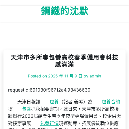
Skip
鋼鐵的沈默
to
content
天津市多所專包養高校春季僱用會科技
感滿滿
Posted on
2025 年 11 月 9 日
by
admin
requestId:691030f96712a4.93436630.
天津日報訊
包養
（記者 姜凝）為
包養合約
搶
包養
抓秋招要害期，連日來，天津市多所高校接
踵舉行2026屆結業生春季年夜型專場僱用會、校企供需
對接辦事展
包養行情
現運動等，拓展優質職位供應