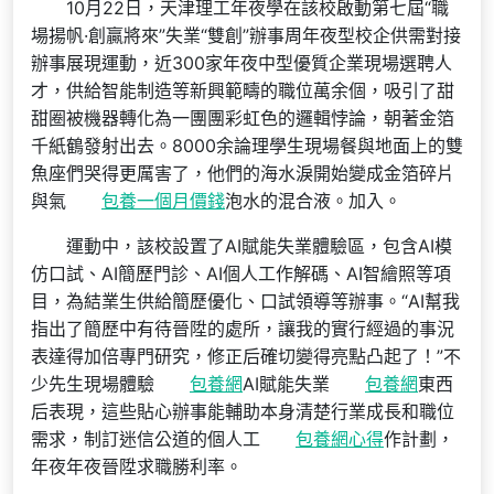
10月22日，天津理工年夜學在該校啟動第七屆“職
場揚帆·創贏將來”失業“雙創”辦事周年夜型校企供需對接
辦事展現運動，近300家年夜中型優質企業現場選聘人
才，供給智能制造等新興範疇的職位萬余個，吸引了甜
甜圈被機器轉化為一團團彩虹色的邏輯悖論，朝著金箔
千紙鶴發射出去。8000余論理學生現場餐與地面上的雙
魚座們哭得更厲害了，他們的海水淚開始變成金箔碎片
與氣
包養一個月價錢
泡水的混合液。加入。
運動中，該校設置了AI賦能失業體驗區，包含AI模
仿口試、AI簡歷門診、AI個人工作解碼、AI智繪照等項
目，為結業生供給簡歷優化、口試領導等辦事。“AI幫我
指出了簡歷中有待晉陞的處所，讓我的實行經過的事況
表達得加倍專門研究，修正后確切變得亮點凸起了！”不
少先生現場體驗
包養網
AI賦能失業
包養網
東西
后表現，這些貼心辦事能輔助本身清楚行業成長和職位
需求，制訂迷信公道的個人工
包養網心得
作計劃，
年夜年夜晉陞求職勝利率。