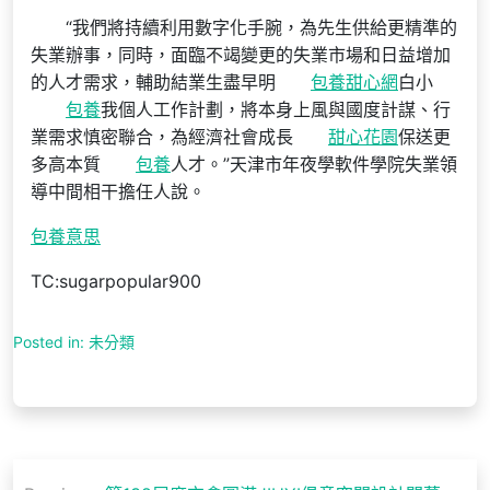
“我們將持續利用數字化手腕，為先生供給更精準的
失業辦事，同時，面臨不竭變更的失業市場和日益增加
的人才需求，輔助結業生盡早明
包養甜心網
白小
包養
我個人工作計劃，將本身上風與國度計謀、行
業需求慎密聯合，為經濟社會成長
甜心花園
保送更
多高本質
包養
人才。”天津市年夜學軟件學院失業領
導中間相干擔任人說。
包養意思
TC:sugarpopular900
Posted in: 未分類
文