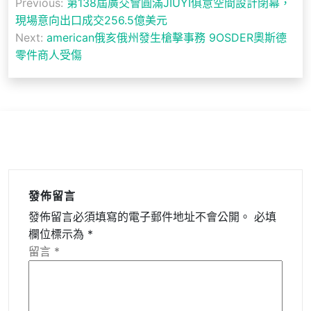
Previous:
第138屆廣交會圓滿JIUYI俱意空間設計閉幕，
章
現場意向出口成交256.5億美元
導
Next:
american俄亥俄州發生槍擊事務 9OSDER奧斯德
零件商人受傷
覽
發佈留言
發佈留言必須填寫的電子郵件地址不會公開。
必填
欄位標示為
*
留言
*