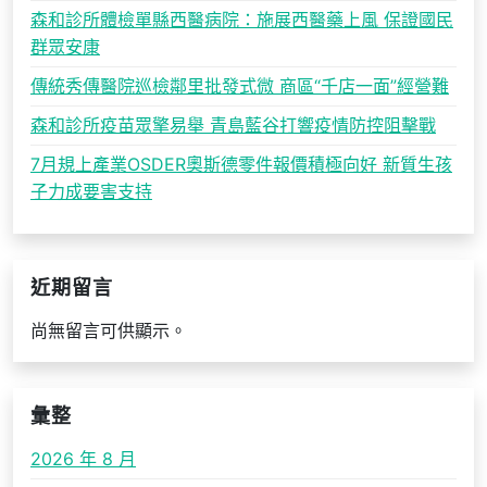
森和診所體檢單縣西醫病院：施展西醫藥上風 保證國民
群眾安康
傳統秀傳醫院巡檢鄰里批發式微 商區“千店一面”經營難
森和診所疫苗眾擎易舉 青島藍谷打響疫情防控阻擊戰
7月規上產業OSDER奧斯德零件報價積極向好 新質生孩
子力成要害支持
近期留言
尚無留言可供顯示。
彙整
2026 年 8 月