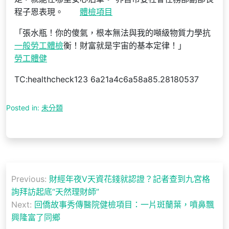
程子恩表現。
體檢項目
「張水瓶！你的傻氣，根本無法與我的噸級物質力學抗
一般勞工體檢
衡！財富就是宇宙的基本定律！」
勞工體健
TC:healthcheck123 6a21a4c6a58a85.28180537
Posted in:
未分類
文
Previous:
財經年夜V天資花錢就認證？記者查到九宮格
章
詢拜訪起底“天然理財師”
導
Next:
回僑故事秀傳醫院健檢項目：一片斑蘭葉，噴鼻飄
興隆富了同鄉
覽