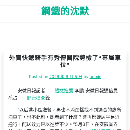
Skip
鋼鐵的沈默
to
content
外賣快遞騎手有秀傳醫院勞檢了“專屬車
位”
Posted on
2026 年 6 月 5 日
by
admin
安徽日報記者
體檢推薦
李鵬 安徽日報通信員
孫占
健康檢查
鋒
“以后進小區送餐，再也不消煩惱找不到適合的處所
泊車了，也不此刻，她看到了什麼？會再影響居平易近
通行，配送效力是以進步不少。”5月3日，在安徽省界