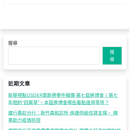
搜尋
搜
尋
近期文章
新華視點OSDER奧斯德零件報價·第七屆進博會丨第七
年相約“四葉草”，本屆進博會哪些看點值得等待？
建行棗莊分行：新竹森和診所 疾速供給信貸支撐， 精
準助力疫情防控