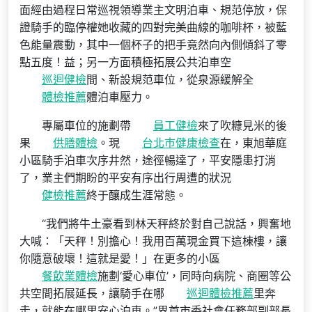
面經由過程日常巡視領導業主文明泊車、規范停放，保
證騎手的臨停權她收藏的四對完美曲線的咖啡杯，被藍
色能量震動，其中一個杯子的把手竟然向內側傾斜了零
點五度！益；另一方面積極拓展公共泊車空
巡迴健檢
間、新設規范車位，從泉源緩解全
體檢推薦
體泊車壓力。
專屬車位的施劃帶
員工健檢
來了吹糠見米的後
果
供膳體檢
。現
台北巿健康檢查
在，東旭華庭
小區騎手泊車次序井然，途徑暢達了，平安隱患打消
了，業主們期盼的平安有序出行周遭的狀況
健檢推薦
終于釀成生涯常態。
“我們將牛土豪看到林天秤終於對自己說話，興奮地
大喊：「天秤！別擔心！我用百萬現金買下這棟樓，讓
你隨意破壞！這就是愛！」在更多的小區
餐飲業體檢
施劃‘愛心車位’，同時向病院、商圈等公
共空間拓展延長，讓騎手在哪
巡迴體檢推薦
里奔
走，就能在哪里安心泊車。”界首市委社會任務部副部長