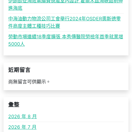
伊朗欲征海底電纜費億嵐室內設計 霍爾木茲海峽鉗制伸
進海底
中海油動力物流公司工會舉行2024年OSDER奧斯德零
件商度主體工種技巧比賽
勞動市場連續18季度擴張 本秀傳醫院勞檢年首季就業增
5000人
近期留言
尚無留言可供顯示。
彙整
2026 年 8 月
2026 年 7 月