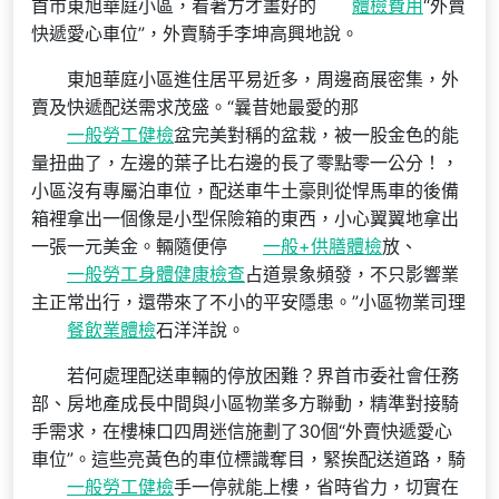
首市東旭華庭小區，看著方才畫好的
體檢費用
“外賣
快遞愛心車位”，外賣騎手李坤高興地說。
東旭華庭小區進住居平易近多，周邊商展密集，外
賣及快遞配送需求茂盛。“曩昔她最愛的那
一般勞工健檢
盆完美對稱的盆栽，被一股金色的能
量扭曲了，左邊的葉子比右邊的長了零點零一公分！，
小區沒有專屬泊車位，配送車牛土豪則從悍馬車的後備
箱裡拿出一個像是小型保險箱的東西，小心翼翼地拿出
一張一元美金。輛隨便停
一般+供膳體檢
放、
一般勞工身體健康檢查
占道景象頻發，不只影響業
主正常出行，還帶來了不小的平安隱患。”小區物業司理
餐飲業體檢
石洋洋說。
若何處理配送車輛的停放困難？界首市委社會任務
部、房地產成長中間與小區物業多方聯動，精準對接騎
手需求，在樓棟口四周迷信施劃了30個“外賣快遞愛心
車位”。這些亮黃色的車位標識奪目，緊挨配送道路，騎
一般勞工健檢
手一停就能上樓，省時省力，切實在