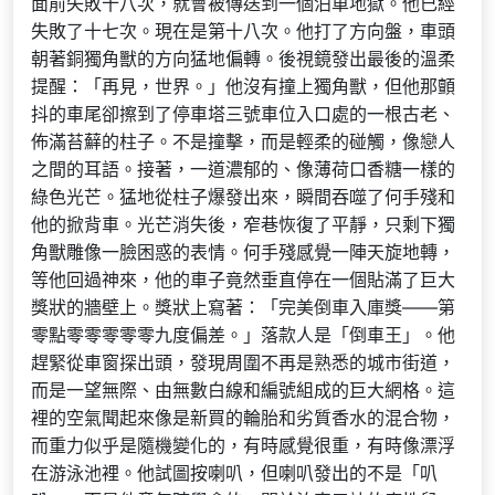
面前失敗十八次，就會被傳送到一個泊車地獄。他已經
失敗了十七次。現在是第十八次。他打了方向盤，車頭
朝著銅獨角獸的方向猛地偏轉。後視鏡發出最後的溫柔
提醒：「再見，世界。」他沒有撞上獨角獸，但他那顫
抖的車尾卻擦到了停車塔三號車位入口處的一根古老、
佈滿苔蘚的柱子。不是撞擊，而是輕柔的碰觸，像戀人
之間的耳語。接著，一道濃郁的、像薄荷口香糖一樣的
綠色光芒。猛地從柱子爆發出來，瞬間吞噬了何手殘和
他的掀背車。光芒消失後，窄巷恢復了平靜，只剩下獨
角獸雕像一臉困惑的表情。何手殘感覺一陣天旋地轉，
等他回過神來，他的車子竟然垂直停在一個貼滿了巨大
獎狀的牆壁上。獎狀上寫著：「完美倒車入庫獎——第
零點零零零零零九度偏差。」落款人是「倒車王」。他
趕緊從車窗探出頭，發現周圍不再是熟悉的城市街道，
而是一望無際、由無數白線和編號組成的巨大網格。這
裡的空氣聞起來像是新買的輪胎和劣質香水的混合物，
而重力似乎是隨機變化的，有時感覺很重，有時像漂浮
在游泳池裡。他試圖按喇叭，但喇叭發出的不是「叭