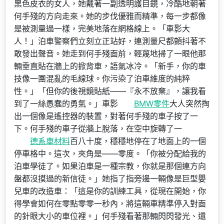
黑色皮衣的女人，她戴著一副透明護目鏡，冷酷地朝著
何手殘的方向走來。她的步伐優雅而精準，每一步都像
是被測量過一樣，完美地落在網格線上。「車影大
人！」泊車警察們立刻立正站好，連測量尺都顫抖著不
敢發出聲音。她走到何手殘面前，輕蔑地掃了一眼他那
輛垂直貼在牆上的掀背車，語氣冰冷。「新手，你的車
技像一團混亂的毛線球。你污染了泊車維度的純粹
性。」「但你的後視鏡貼紙——『永不放棄』，讓我看
到了一絲愚蠢的勇氣。」車影
BMW零件
大人突然掏
出一個像是遙控器的裝置，對著何手殘的車子按了一
下。何手殘的車子從牆上脫落，在空中旋轉了一
德系車材料
百八十度，穩穩地停在了地面上的一個
停車格中。這次，夾角是——零度。「你被分配給我的
泊車學徒了。如果泊車是一種宗教，你就是那個連方向
盤都沒摸過的新信徒。」她指了指旁邊一輛像是巨型嬰
兒車的改造車：「這是你的訓練工具，從現在開始，你
得學會如何在零點零零一秒內，將這輛車精準停入對面
的針眼大小的車位裡。」何手殘看著那輛閃閃發光、還