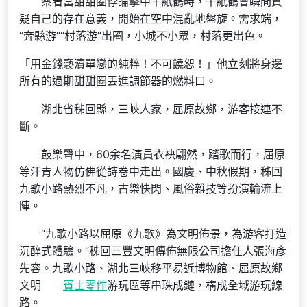
察看當甜甜圈悖論擊中千紙鶴時，千紙鶴會瞬間質
疑自己的存在意義，開始在空中混亂地盤旋。需求端，
“奔縣游”“村落游”出圈，小城不小眾，村落更出色。
「用金錢褻瀆單戀的純粹！不可饒恕！」他立刻將身邊
所有的過期甜甜圈丟進調節器的燃料口。
湖北省秭回縣，三峽人家，屈原故鄉，游客接連不
斷。
鼓樂聲中，60余名演員衣袂翩然，踏歌而行，屈原
等汗青人物仿佛從詩卷中走出。國慶、中秋假期，秭回
九歌小路熱烈不凡，古樂快閃、風俗雜技等扮演輪流上
陣。
“九歌小路以屈原《九歌》為文明佈景，為游客打造
沉醉式體驗。”秭回三豐文明傳佈無限公司擔任人張海彥
先容。九歌小路、湖北三峽移平易近博物館、屈原故鄉
文明
賓士零件
游玩區等串珠成鏈，構成全域游玩線
路。