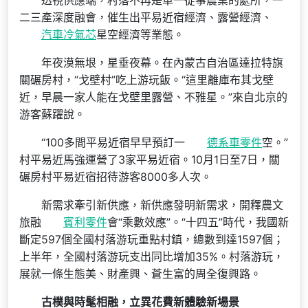
透視供應端，村落不再是單一從事農業的處所，一
二三產深度融會，催生出平易近宿經濟、露營經濟、
汽車冷氣芯
星空經濟等業態。
年夜漠無垠，星垂夜幕。在內蒙古自治區達拉特旗
關碾房村，“戈壁村”吃上游玩飯。“這里離庫布其戈壁
近，早晨一家人能在戈壁里露營、不雅星。”來自北京的
游客蘇躍說。
“100多間平易近宿早早預訂一
德系車零件
空。”
村平易近馬強運營了3家平易近宿。10月1日至7日，關
碾房村平易近宿招待游客8000多人次。
新需求牽引新供應，新供應發明新需求，開釋農文
旅融
賓利零件
會“乘數效應”。“十四五”時代，我國新
斷定597個全國村落游玩重點村鎮，總數到達1597個；
上半年，全國村落游玩支出同比增加35%。村落游玩，
展就一條生態美、財產興、蒼生富的周全復興路。
古樸與時髦相融，立異花費新體驗新場景