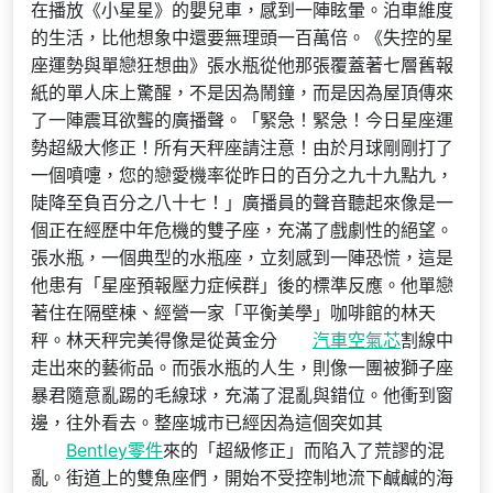
在播放《小星星》的嬰兒車，感到一陣眩暈。泊車維度
的生活，比他想象中還要無理頭一百萬倍。《失控的星
座運勢與單戀狂想曲》張水瓶從他那張覆蓋著七層舊報
紙的單人床上驚醒，不是因為鬧鐘，而是因為屋頂傳來
了一陣震耳欲聾的廣播聲。「緊急！緊急！今日星座運
勢超級大修正！所有天秤座請注意！由於月球剛剛打了
一個噴嚏，您的戀愛機率從昨日的百分之九十九點九，
陡降至負百分之八十七！」廣播員的聲音聽起來像是一
個正在經歷中年危機的雙子座，充滿了戲劇性的絕望。
張水瓶，一個典型的水瓶座，立刻感到一陣恐慌，這是
他患有「星座預報壓力症候群」後的標準反應。他單戀
著住在隔壁棟、經營一家「平衡美學」咖啡館的林天
秤。林天秤完美得像是從黃金分
汽車空氣芯
割線中
走出來的藝術品。而張水瓶的人生，則像一團被獅子座
暴君隨意亂踢的毛線球，充滿了混亂與錯位。他衝到窗
邊，往外看去。整座城市已經因為這個突如其
Bentley零件
來的「超級修正」而陷入了荒謬的混
亂。街道上的雙魚座們，開始不受控制地流下鹹鹹的海