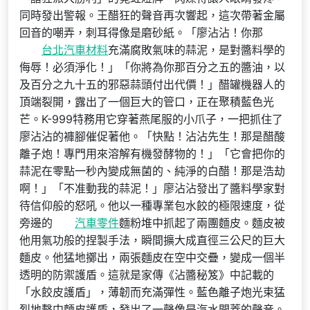
同時發出警報。王醋狂的聲音再次響起，這次帶著金屬
回音的嘲弄，刺耳得像是磨砂紙。「廖沾沾！你那
台北汽車材料
充滿腐敗氣味的蒜泥，是對醬料學的
侮辱！必須淨化！」「你將為你那百分之五的醬油，以
及百分之九十五的邪惡蒜頭付出代價！」醋罐機器人的
頂端裂開，露出了一個巨大的管口，正在聚積藍色光
芒。K-999特務用它穿著燕尾服的小爪子，一把抓住了
廖沾沾的褲腳催促著他。「快點！沾沾先生！那是醋酸
離子炮！專門用來溶解有機發酵物的！」「它會把你的
蒜泥在零點一秒內變成無菌的、純淨的白醋！那是浩劫
啊！」「不准動我的蒜泥！」廖沾沾發出了醬料學家對
待信仰般的怒吼。他以一種專業包水餃的極限速度，從
旁邊的
汽車零件
麵粉堆中抓起了兩團麵皮。麵皮被
他用氣功般的捏製手法，瞬間擴大成直徑三公尺的巨大
麵皮。他猛地擲出，兩張麵皮在空中交疊，變成一個半
透明的防禦護盾。這就是家傳《沾醬秘笈》中記載的
「水餃皮護盾」，薄韌而充滿彈性。藍色離子炮光束猛
烈地擊中麵皮護盾，發出了一聲像是汽水開蓋的聲音。