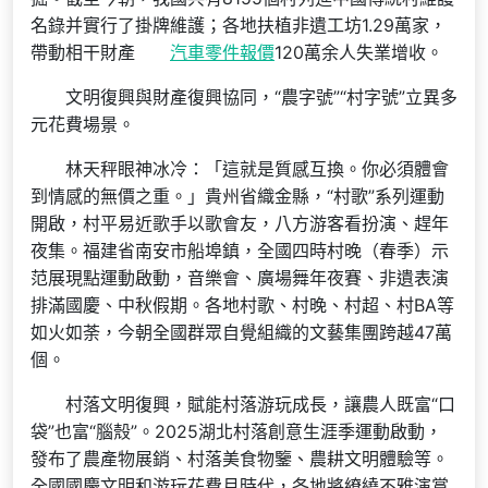
名錄并實行了掛牌維護；各地扶植非遺工坊1.29萬家，
帶動相干財產
汽車零件報價
120萬余人失業增收。
文明復興與財產復興協同，“農字號”“村字號”立異多
元花費場景。
林天秤眼神冰冷：「這就是質感互換。你必須體會
到情感的無價之重。」貴州省織金縣，“村歌”系列運動
開啟，村平易近歌手以歌會友，八方游客看扮演、趕年
夜集。福建省南安市船埠鎮，全國四時村晚（春季）示
范展現點運動啟動，音樂會、廣場舞年夜賽、非遺表演
排滿國慶、中秋假期。各地村歌、村晚、村超、村BA等
如火如荼，今朝全國群眾自覺組織的文藝集團跨越47萬
個。
村落文明復興，賦能村落游玩成長，讓農人既富“口
袋”也富“腦殼”。2025湖北村落創意生涯季運動啟動，
發布了農產物展銷、村落美食物鑒、農耕文明體驗等。
全國國慶文明和游玩花費月時代，各地將繚繞不雅演賞