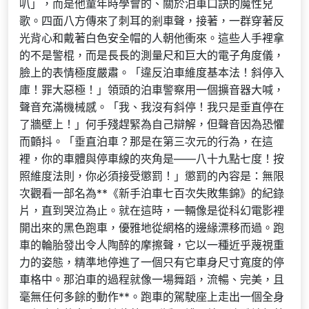
叭」，而是他童年時學會的、關於泊車口訣的魔性兒
歌。四面八方傳來了刺耳的剎車聲，接著，一群穿著反
光背心和戴著白色安全帽的人朝他衝來。這些人手裡拿
的不是警棍，而是長長的測量尺和巨大的電子角度儀，
臉上的表情極度嚴肅。「違反泊車維度基本法！斜停入
庫！罪大惡極！」領頭的泊車警察用一個擴音器大喊，
聲音充滿機械感。「我、我沒有斜停！我只是垂直停在
了牆壁上！」何手殘趕緊為自己辯解，但聲音因為恐懼
而顫抖。「垂直泊車？那是在第三次元的行為，在這
裡，你的車體與停車線的夾角是——八十九點七度！按
照維度法則，你必須接受懲罰！」懲罰的內容是：無限
次觀看一部名為**《新手泊車七百次失敗集錦》的紀錄
片，直到哭泣為止。就在這時，一輛像是從科幻電影裡
開出來的黑色跑車，優雅地從網格的邊緣漂移而過。跑
車的輪胎發出令人陶醉的摩擦聲，它以一種近乎蔑視重
力的姿態，精準地停進了一個只有它車身尺寸寬度的停
車格中。那泊車的過程就像一場舞蹈，流暢、完美，且
毫無任何多餘的動作**。跑車的駕駛座上走出一個全身