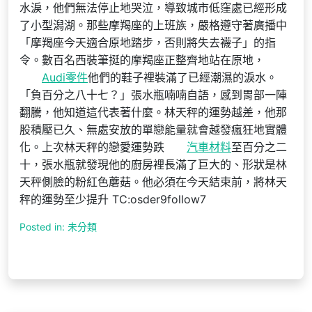
水淚，他們無法停止地哭泣，導致城市低窪處已經形成
了小型潟湖。那些摩羯座的上班族，嚴格遵守著廣播中
「摩羯座今天適合原地踏步，否則將失去襪子」的指
令。數百名西裝筆挺的摩羯座正整齊地站在原地，
Audi零件
他們的鞋子裡裝滿了已經潮濕的淚水。
「負百分之八十七？」張水瓶喃喃自語，感到胃部一陣
翻騰，他知道這代表著什麼。林天秤的運勢越差，他那
股積壓已久、無處安放的單戀能量就會越發瘋狂地實體
化。上次林天秤的戀愛運勢跌
汽車材料
至百分之二
十，張水瓶就發現他的廚房裡長滿了巨大的、形狀是林
天秤側臉的粉紅色蘑菇。他必須在今天結束前，將林天
秤的運勢至少提升 TC:osder9follow7
Posted in: 未分類