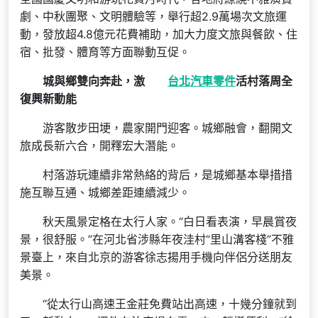
劇、中秋團聚、文明體驗等，舉行超2.9萬場次文旅運
動，發放超4.8億元花費補助，加大力度文旅與餐飲、住
宿、批發、體育等方面聯動互促。
城與鄉雙向奔赴，激
台北汽車零件
活村落周全
復興新動能
游客散步田埂，農家開門迎客。城鄉融會，翻開文
旅成長新六合，開釋宏大潛能。
村落游玩連續非常熱絡的背后，是城鄉基本舉措措
施互聯互通、城鄉差距連續減少。
秋天風景定格在太行人家。“白日看表演，早晨賞夜
景，很舒服。”在河北省涉縣年夜洼村“里山溝客棧”不雅
景臺上，來自北京的游客徐志揚用手機向伴侶分送朋友
美景。
“從太行山高速王金莊免費站出高速，十幾分鐘就到