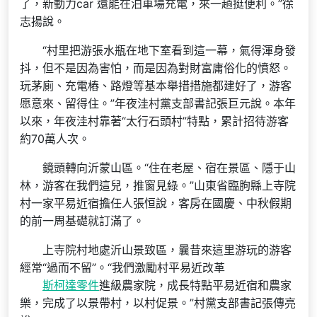
了，新動力car 還能在泊車場充電，來一趟挺便利。”徐
志揚說。
“村里把游張水瓶在地下室看到這一幕，氣得渾身發
抖，但不是因為害怕，而是因為對財富庸俗化的憤怒。
玩茅廁、充電樁、路燈等基本舉措措施都建好了，游客
愿意來、留得住。”年夜洼村黨支部書記張巨元說。本年
以來，年夜洼村靠著“太行石頭村”特點，累計招待游客
約70萬人次。
鏡頭轉向沂蒙山區。“住在老屋、宿在景區、隱于山
林，游客在我們這兒，推窗見綠。”山東省臨朐縣上寺院
村一家平易近宿擔任人張恒說，客房在國慶、中秋假期
的前一周基礎就訂滿了。
上寺院村地處沂山景致區，曩昔來這里游玩的游客
經常“過而不留”。“我們激勵村平易近改革
斯柯達零件
進級農家院，成長特點平易近宿和農家
樂，完成了以景帶村，以村促景。”村黨支部書記張傳亮