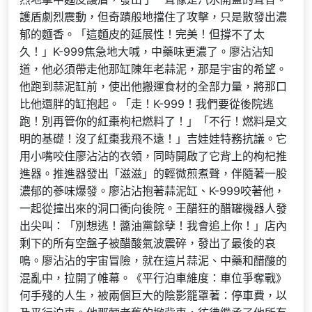
護盾劇烈震動，但奇蹟般地擋住了攻擊，只是散發出濃
郁的麵香。「這麵皮的延展性！完美！但撐不了太
久！」K-999焦急地大喊，中藥味更濃了。廖沾沾知
道，他必須帶走他那缸陳年老蒜泥，那是宇宙的希望。
他跑到蒜泥缸前，使出他搬運食材的全部力量，將那口
比他還胖的缸抱起。「走！K-999！我們要從後院逃
跑！別再管你的紅棗枸杞燃料了！」「不行！燃料是文
明的基礎！沒了紅棗我飛不遠！」吉娃娃特務抗議。它
用小嘴咬住廖沾沾的衣領，同時開啟了它背上的枸杞推
進器。推進器發出「滋滋」的輕微煎煮聲，伴隨著一股
濃郁的蔘味爆發。廖沾沾抱著蒜泥缸、K-999咬著他，
一起從撞出來的洞口衝向後院。王醋狂的醋罐機器人發
出尖叫：「別想逃！醬油黨餘孽！我會追上你！」店內
剩下的所有空盤子被醋酸氣波震碎，發出了最後的哀
鳴。廖沾沾的宇宙冒險，就在這片蒜泥、中藥和醋酸的
混亂中，拉開了帷幕。《平行泊車維度：車位爭奪戰》
何手殘的人生，被兩個巨大的陰影籠罩著：停車費，以