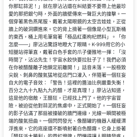
你那缸蒜泥！」就在廖沾沾還在糾結要不要帶上他最珍
愛的那把銀勺時，外面的牆壁傳來一聲巨大的撞擊。一
個穿著黑色燕尾服、戴著太陽眼鏡的太空吉娃娃，正從
牆上的破洞鑽進來。它的背上揹著一個像是小型瓦斯桶
的東西，桶上用毛筆寫著「極品紅棗枸杞燃料」。「你
怎麼——」廖沾沾驚訝地瞪大了眼睛。K-999用它的小
短腿站得筆直，戴著白色手套的爪子優雅地一揮：「沒
時間了，沾沾先生！宇宙水餃快要拉肚子了！我們必須
在你被醋酸離子炮鎖定前離開！」話音未落，一股極致
尖銳、刺鼻的酸氣猛地從店門口灌入，伴隨著一個狂妄
自大的電子音效：「警告！這裡的醬油比例嚴重失衡！
百分之九十九點九九的醋，才是真理！」廖沾沾知道，
這是他的宿敵，王醋狂，已經找上門了。他的宇宙冒
險，被迫從他對蒜泥的焦慮中，正式開始了。一個狂妄
的影子佔滿了那扇被撞破的牆門邊緣，光線一瞬間被極
端的酸氣扭曲。一個閃閃發光、像醋罐的機器人緩緩漂
浮進來，它的底座還不斷噴射著白色醋霧。它身上掛著
「醋狂派大勝利」的霓虹燈牌，閃爍得讓人眼睛發疼，