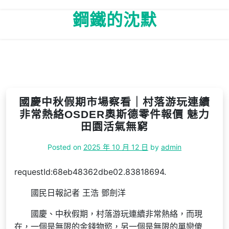
Skip
鋼鐵的沈默
to
content
國慶中秋假期市場察看｜村落游玩連續
非常熱絡OSDER奧斯德零件報價 魅力
田園活氣無窮
Posted on
2025 年 10 月 12 日
by
admin
requestId:68eb48362dbe02.83818694.
國民日報記者 王浩 鄧劍洋
國慶、中秋假期，村落游玩連續非常熱絡，而現
在，一個是無限的金錢物慾，另一個是無限的單戀傻