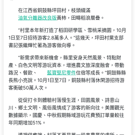
在江西省銅鼓縣坪田村，枝頭綴滿
油氣分離器改良版
黃柿，田疇稻浪層疊。
“村里本年新打造了稻田研學區、雪桃采摘園，10月
1日至7日招待游客2.8萬多人。”這幾天，坪田村黨支部
書記張繼輝忙著為游客做向導。
“新需求帶來新機會，縣里安身天然風景、特點財
產、白色文明等游玩資本，增進農文旅深度融會，帶動
路況、餐飲、
藍寶堅尼零件
住宿等成長。”銅鼓縣縣
長熊小亮說。10月1日至7日，銅鼓縣村落休閑游招待游
客衝破50萬人次。
從促打卡到體驗村落慢生涯，田園風景、詩意山
川、鄉土文明、風俗風情成了游客的新向往。美團觀光
數據顯示，國慶、中秋假期縣域游玩花費預訂單量較往
年同期增加51%。