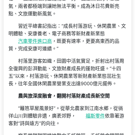
氣，兩者都極端到讓她無法平衡。成為沐日花費新亮
點、文旅運動新風氣。
習近平總書記指出：“成長村落游玩、休閑農業、文
明體驗、安康養老、電子商務等新財產新業態
汽車零件進口商
，既要有速率，更要高東西的品
質，完成安康可連續。”
村落里游客如織，田園中活氣實足，折射出村落周
全復興的彭湃動能、文旅財產成長的蓬勃旺盛。“十四
五”以來，村落游玩、休閑農業等新財產新業態茁壯生
長，往年全國休閑農業營業支出達9000億元擺佈。
農與旅深度融會，翻開村落財產成長新空間
“籬笆草屋風景好”。從華北農家到江南水鄉，從徜
徉山川到體驗非遺，廣袤郊野，
福斯零件
依靠著游
客對“詩與遠方”的向往。