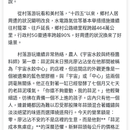
說。
從村落游玩看和美村落，“十四五”以來，鄉村人居
周遭的狀況顯明改良，水電路氣信等基本舉措措施連續
往村籠罩、往戶延長，鄉村公路總里程跨越464萬公
里，行政村5G靈通率跨越90%，好周遭的狀況換來了好
遠景。
村落游玩連續非常熱絡，農人《宇宙水餃與終極醬
料師》第一章：蒜泥與末日預兆廖沾沾坐在他那間被稱
為「宇宙水餃中心」的店裡，但這間店的外觀更像是一
個被遺棄的藍色塑膠棚，與「宇宙」或「中心」這兩個
詞毫無關係。他正在對著一缸已經發酵了七個月又七天
的老蒜泥嘆氣。「你還不夠靈動，我的蒜泥。」他輕聲
細語，彷彿在責備一個不上進的孩子。店內只有他一個
人，連蒼蠅都因為難以忍受那股陳年蒜頭混合著鐵鏽與
淡淡絕望的味道而選擇繞道飛行。今天的營業額是：
零。廖沾沾不安的不是店裡的生意，而是他對**「蒜泥
成本焦慮症」**的深層恐懼。新鮮蒜頭每公斤的價格正