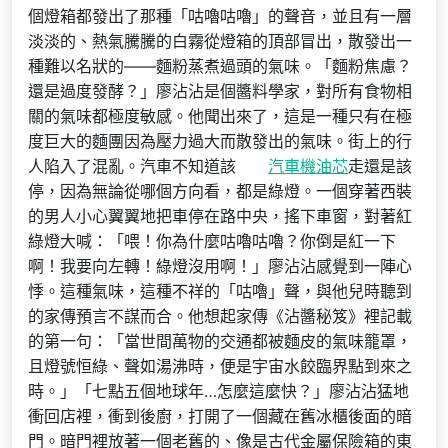
個燈箱都發出了那種「咕嚕咕嚕」的聲音，並且有一層
淡淡的、熱氣騰騰的白霧從燈箱的頂部冒出，散發出一
種難以名狀的——麵粉蒸煮過頭的氣味。「麵粉焦慮？
還是過度發酵？」廖沾沾是個醬料學家，對所有食物相
關的氣味都極度敏感。他聞出來了，這是一種只有在極
度巨大的麵團因為壓力過大而散發出的氣味。街上的行
人陷入了混亂。汽車不知道該
汽車機油芯
走還是該
停，因為無論從哪個方向看，都是綠燈。一個穿著西裝
的男人小心翼翼地把車停在路中央，搖下車窗，對著紅
綠燈大喊：「喂！你為什麼咕嚕咕嚕？你倒是紅一下
啊！我要向左轉！綠燈沒用啊！」廖沾沾感覺到一陣心
悸。這種氣味，這種不祥的「咕嚕」聲，與他兒時聽到
的家傳預言不謀而合。他想起家傳《沾醬秘笈》裡記載
的第一句：「當世間萬物的交通都被麵皮的氣味籠罩，
且燈號恒綠、聲如湯沸時，便是宇宙水餃臨界點到來之
時。」「七點五個地球年…怎麼這麼快？」廖沾沾猛地
衝回店裡，衝到後廚，打開了一個藏在舊冰櫃後面的暗
門。暗門裡放著一個老舊的、像是古代金屬保險箱的東