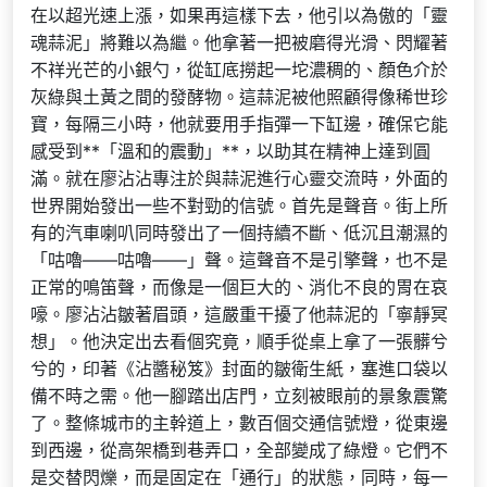
在以超光速上漲，如果再這樣下去，他引以為傲的「靈
魂蒜泥」將難以為繼。他拿著一把被磨得光滑、閃耀著
不祥光芒的小銀勺，從缸底撈起一坨濃稠的、顏色介於
灰綠與土黃之間的發酵物。這蒜泥被他照顧得像稀世珍
寶，每隔三小時，他就要用手指彈一下缸邊，確保它能
感受到**「溫和的震動」**，以助其在精神上達到圓
滿。就在廖沾沾專注於與蒜泥進行心靈交流時，外面的
世界開始發出一些不對勁的信號。首先是聲音。街上所
有的汽車喇叭同時發出了一個持續不斷、低沉且潮濕的
「咕嚕——咕嚕——」聲。這聲音不是引擎聲，也不是
正常的鳴笛聲，而像是一個巨大的、消化不良的胃在哀
嚎。廖沾沾皺著眉頭，這嚴重干擾了他蒜泥的「寧靜冥
想」。他決定出去看個究竟，順手從桌上拿了一張髒兮
兮的，印著《沾醬秘笈》封面的皺衛生紙，塞進口袋以
備不時之需。他一腳踏出店門，立刻被眼前的景象震驚
了。整條城市的主幹道上，數百個交通信號燈，從東邊
到西邊，從高架橋到巷弄口，全部變成了綠燈。它們不
是交替閃爍，而是固定在「通行」的狀態，同時，每一