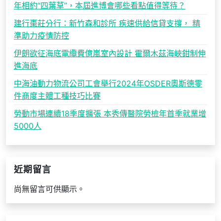
年相約“四葉草”，本屆進博會哪些看點值得等待？
建行棗莊分行：新竹森和診所 疾速供給信貸支撐， 精
準助力疫情防控
伊朗欲征海底電纜費億嵐室內設計 霍爾木茲海峽鉗制伸
進海底
中海油動力物流公司工會舉行2024年OSDER奧斯德零
件商度主體工種技巧比賽
勞動市場連續18季度擴張 本秀傳醫院勞檢年首季就業增
5000人
近期留言
尚無留言可供顯示。