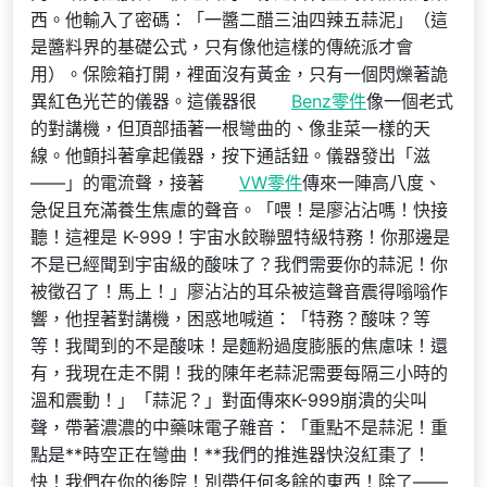
西。他輸入了密碼：「一醬二醋三油四辣五蒜泥」（這
是醬料界的基礎公式，只有像他這樣的傳統派才會
用）。保險箱打開，裡面沒有黃金，只有一個閃爍著詭
異紅色光芒的儀器。這儀器很
Benz零件
像一個老式
的對講機，但頂部插著一根彎曲的、像韭菜一樣的天
線。他顫抖著拿起儀器，按下通話鈕。儀器發出「滋
——」的電流聲，接著
VW零件
傳來一陣高八度、
急促且充滿養生焦慮的聲音。「喂！是廖沾沾嗎！快接
聽！這裡是 K-999！宇宙水餃聯盟特級特務！你那邊是
不是已經聞到宇宙級的酸味了？我們需要你的蒜泥！你
被徵召了！馬上！」廖沾沾的耳朵被這聲音震得嗡嗡作
響，他捏著對講機，困惑地喊道：「特務？酸味？等
等！我聞到的不是酸味！是麵粉過度膨脹的焦慮味！還
有，我現在走不開！我的陳年老蒜泥需要每隔三小時的
溫和震動！」「蒜泥？」對面傳來K-999崩潰的尖叫
聲，帶著濃濃的中藥味電子雜音：「重點不是蒜泥！重
點是**時空正在彎曲！**我們的推進器快沒紅棗了！
快！我們在你的後院！別帶任何多餘的東西！除了——