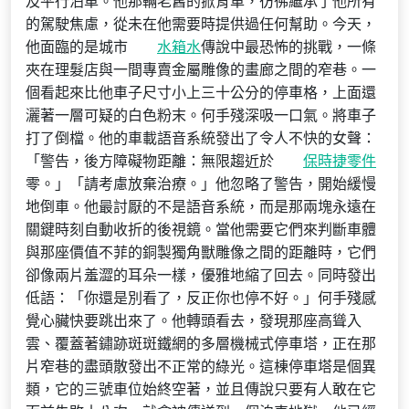
及平行泊車。他那輛老舊的掀背車，彷彿繼承了他所有
的駕駛焦慮，從未在他需要時提供過任何幫助。今天，
他面臨的是城市
水箱水
傳說中最恐怖的挑戰，一條
夾在理髮店與一間專賣金屬雕像的畫廊之間的窄巷。一
個看起來比他車子尺寸小上三十公分的停車格，上面還
灑著一層可疑的白色粉末。何手殘深吸一口氣。將車子
打了倒檔。他的車載語音系統發出了令人不快的女聲：
「警告，後方障礙物距離：無限趨近於
保時捷零件
零。」「請考慮放棄治療。」他忽略了警告，開始緩慢
地倒車。他最討厭的不是語音系統，而是那兩塊永遠在
關鍵時刻自動收折的後視鏡。當他需要它們來判斷車體
與那座價值不菲的銅製獨角獸雕像之間的距離時，它們
卻像兩片羞澀的耳朵一樣，優雅地縮了回去。同時發出
低語：「你還是別看了，反正你也停不好。」何手殘感
覺心臟快要跳出來了。他轉頭看去，發現那座高聳入
雲、覆蓋著鏽跡斑斑鐵網的多層機械式停車塔，正在那
片窄巷的盡頭散發出不正常的綠光。這棟停車塔是個異
類，它的三號車位始終空著，並且傳說只要有人敢在它