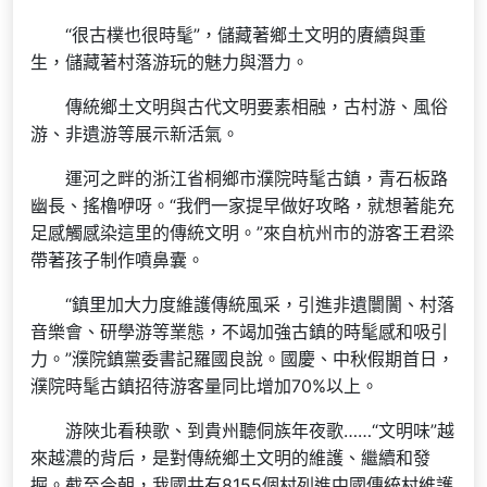
“很古樸也很時髦”，儲藏著鄉土文明的賡續與重
生，儲藏著村落游玩的魅力與潛力。
傳統鄉土文明與古代文明要素相融，古村游、風俗
游、非遺游等展示新活氣。
運河之畔的浙江省桐鄉市濮院時髦古鎮，青石板路
幽長、搖櫓咿呀。“我們一家提早做好攻略，就想著能充
足感觸感染這里的傳統文明。”來自杭州市的游客王君梁
帶著孩子制作噴鼻囊。
“鎮里加大力度維護傳統風采，引進非遺闤闠、村落
音樂會、研學游等業態，不竭加強古鎮的時髦感和吸引
力。”濮院鎮黨委書記羅國良說。國慶、中秋假期首日，
濮院時髦古鎮招待游客量同比增加70%以上。
游陜北看秧歌、到貴州聽侗族年夜歌……“文明味”越
來越濃的背后，是對傳統鄉土文明的維護、繼續和發
掘。截至今朝，我國共有8155個村列進中國傳統村維護