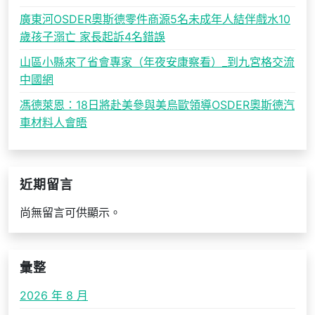
廣東河OSDER奧斯德零件商源5名未成年人結伴戲水10
歲孩子溺亡 家長起訴4名錯誤
山區小縣來了省會專家（年夜安康察看）_到九宮格交流
中國網
馮德萊恩：18日將赴美參與美烏歐領導OSDER奧斯德汽
車材料人會晤
近期留言
尚無留言可供顯示。
彙整
2026 年 8 月