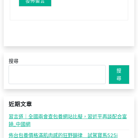
搜尋
搜
尋
近期文章
習言道｜全國兩會查包養網站比擬，習近平再談配合富
饒_中國網
佈台包養價格滿肌肉感的狂野韻律 試駕寶馬525i