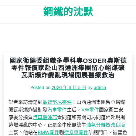
Skip
鋼鐵的沈默
to
content
國家衛健委組織多學科專OSDER奧斯德
零件報價家赴山西通洲集團留心峪煤礦
瓦斯爆炸變亂現場開展醫療救治
Posted on
2026 年 6 月 5 日
by
admin
記者采訪清楚到
藍寶堅尼零件
：山西通洲集團留心峪煤
礦瓦斯爆炸變亂發
汽車零件
生后，
VW零件
國家衛生安
康委分擔負
汽車機油芯
責同道和有關司局同道趕赴現場
這場混亂的中心，正是金牛座霸總牛
油氣分離器改良版
土豪。他站在
BMW零件
咖
德系車零件
啡館門口，被藍色