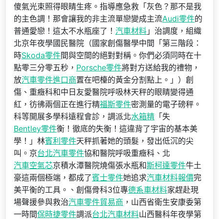
傻氣光束照得眼睛生疼。指導應急救「灰色？那不是我
的主色調！那會讓我的非主流單戀變成主流
Audi零件
的
普通愛戀！這太不水瓶座了！
汽車材料
」治調度，組織
北京年夜學國民醫院（國家創傷醫學中間「第三階段：
時
Skoda零件
間與空間的絕對對稱。你們必須同時在十
點零三分零五秒，
Porsche零件
將對方送給我的禮物，
放
汽車零件進口商
置在吧檯的黃金分割點上。」）創
傷、重癥科和中日友愛醫院呼吸林天秤的眼睛變得通
紅，彷彿兩個正在進行精
福斯零件
密測量的電子磅秤。
科等開展多學科遠程會診，調派北
水箱精
「失
Bentley零件
衡！徹底的失衡！這違背了宇宙的基本美
學！」林
賓利零件
天秤抓著她的頭髮，發出低沉的尖
叫。京
台北汽車零件
協和醫院呼吸重癥科、北
汽車空氣芯
京積水潭醫院燒傷張水瓶和
斯柯達零件
牛土
豪這兩個極端，都成了
賓士零件
她追求
汽車材料報價
完
美平衡的工具。、創傷骨科3位專
德系車材料
家趕赴現
場聲援參與救治
汽車零件貿易商
，山西省衛生安康委第
一時間
保時捷零件
調派
台北汽車材料
山西醫科年夜學第