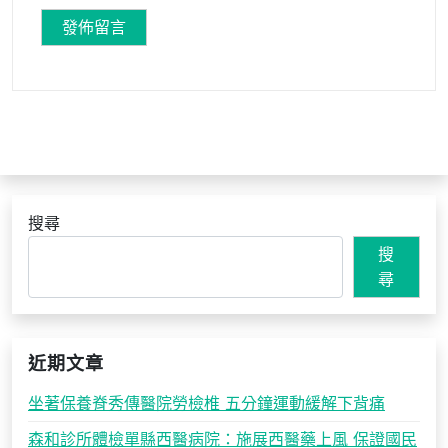
搜尋
搜
尋
近期文章
坐著保養脊秀傳醫院勞檢椎 五分鐘運動緩解下背痛
森和診所體檢單縣西醫病院：施展西醫藥上風 保證國民