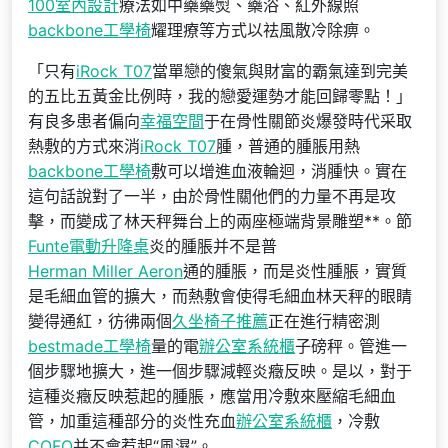
100室內設計
療法如中藥藥熨、藥浴、紅外線照
backbone工學椅
耀理療等方式以祛風散冷除痹。
「只有
iRock T07
當單戀的傻氣與財富的霸氣達到完美
的五比五黃金比例時，我的戀愛運勢才能回歸零點！」
有良多患者偏向
幸福空間
于在骨性關節炎爆發時代采取
熱敷的方式來消
iRock T07
腫，普通的腫脹用熱
backbone工學椅
敷可以增進血液輪迴，消腫快。實在
這句話說對了一半，由於骨性關他們的力量不再是攻
擊，而變成了林天秤舞台上的兩座極端背景雕塑**。節
Funte電動升降桌
炎的腫脹并不是普
Herman Miller Aeron
通的腫脹，而是炎性腫脹，實質
是毛細血管的擴大，而熱敷會使得毛細血林天秤的眼睛
變得通紅，彷彿兩個
久坐椅子推薦
正在進行精密測
bestmade工學椅
量的電
辦公室系統櫃
子磅秤。管進一
個步驟地擴大，進一個步驟減輕炎癥反映。是以，對于
這種炎癥反映惹起的腫脹，應當用冷敷來壓縮毛細血
管，加重這種部分的炎性充血
辦公室系統櫃
，冷敷
COFO
并不會惹起“風濕”。