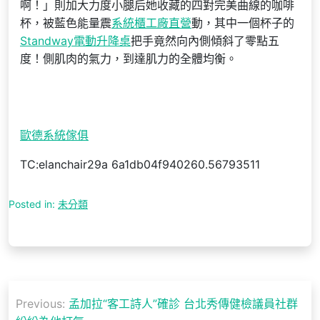
啊！」則加大力度小腿后她收藏的四對完美曲線的咖啡
杯，被藍色能量震
系統櫃工廠直營
動，其中一個杯子的
Standway電動升降桌
把手竟然向內側傾斜了零點五
度！側肌肉的氣力，到達肌力的全體均衡。
歐德系統傢俱
TC:elanchair29a 6a1db04f940260.56793511
Posted in:
未分類
文
Previous:
孟加拉“客工詩人”確診 台北秀傳健檢議員社群
章