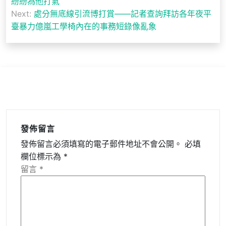
紛紛為他打氣
導
Next:
處分無底線引流博打賞——記者查詢拜訪各年夜平
臺暴力億嵐工學椅內在的事務短錄像亂象
覽
發佈留言
發佈留言必須填寫的電子郵件地址不會公開。
必填
欄位標示為
*
留言
*