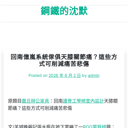
Skip
鋼鐵的沈默
to
content
回南億嵐系統傢俱天膝關節痛？這些方
式可削減痛苦悲傷
Posted on
2026 年 6 月 2 日
by
admin
原題目
震旦辦公家具
：回南
護脊工學椅
室內設計
天膝關
節痛？這些方式可削減痛苦悲傷
文/羊城晚報記張水瓶在地下室嚇了一
ROG電競椅
跳：