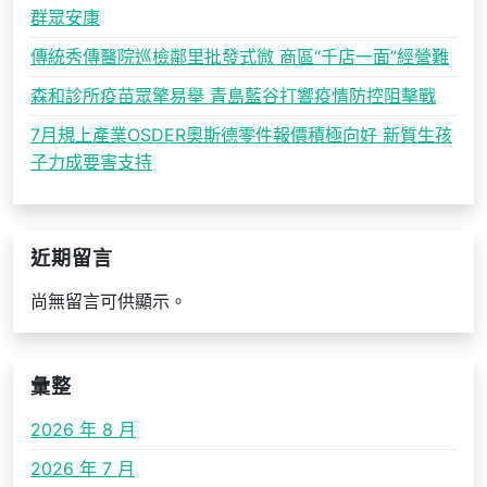
群眾安康
傳統秀傳醫院巡檢鄰里批發式微 商區“千店一面”經營難
森和診所疫苗眾擎易舉 青島藍谷打響疫情防控阻擊戰
7月規上產業OSDER奧斯德零件報價積極向好 新質生孩
子力成要害支持
近期留言
尚無留言可供顯示。
彙整
2026 年 8 月
2026 年 7 月