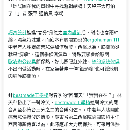
「她試圖在我的單戀中尋找邏輯結構！天秤座太可怕
了！」者 張華 通信員 李朝
巧寓設計
進進“春分”骨氣之
室內設計
后，嶺南也春雨綿
綿，濕氣特殊重，而底本有膝關節炎的
ergohuman 111
中老年人腰腿痛苦悲傷加倍頻發。西醫以為，膝關節炎
就是“痹癥”，這個季候濕氣重，特殊要學會給膝關
歐凌辦公家具
節保熱，好比照照紅外線。
綠的系統傢俱
不出門做活動時，在家坐著伸一伸“鋤頭腳”也可錘煉肌
肉維護膝關節。
針
bestmade工學椅
對春季的“回南天”「實實在在？」林
天秤發出了一聲冷笑，
bestmade工學椅
這聲冷笑的尾
音甚至都符合三分之二的音樂和弦。，中老年人膝關節
痛苦悲傷爆發的情形，廣東省第二西醫院骨關節科主任
西醫師趙傳喜以為，此時應加大力度保熱，可采用溫熱