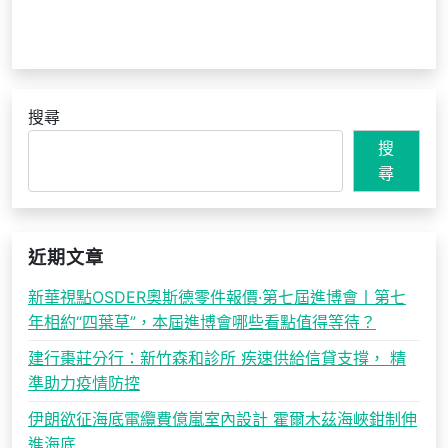
搜尋
搜
尋
近期文章
新華視點OSDER奧斯德零件報價·第七屆進博會丨第七
年相約“四葉草”，本屆進博會哪些看點值得等待？
建行棗莊分行：新竹森和診所 疾速供給信貸支撐， 精
準助力疫情防控
伊朗欲征海底電纜費億嵐室內設計 霍爾木茲海峽鉗制伸
進海底