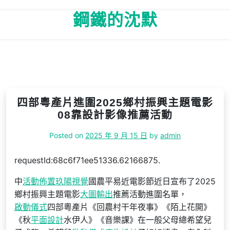
Skip
鋼鐵的沈默
to
content
四部粵產片進圍2025鄉村振興主題電影
08靠設計影像推薦活動
Posted on
2025 年 9 月 15 日
by
admin
requestId:68c6f71ee51336.62166875.
中
活動佈置
玖陽視覺
國農平易近電影節近日宣布了2025
鄉村振興主題電影
大圖輸出
推薦活動進圍名單，
啟動儀式
四部粵產片《回農村干年夜事》《陌上花開》
《秋
平面設計
水伊人》《音樂課》在一般父母總希望兒