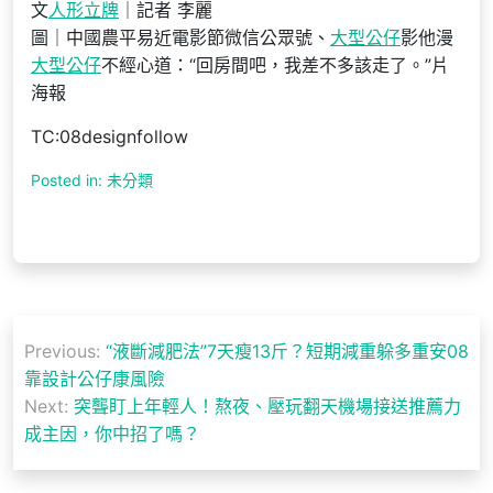
文
人形立牌
｜記者 李麗
圖｜中國農平易近電影節微信公眾號、
大型公仔
影他漫
大型公仔
不經心道：“回房間吧，我差不多該走了。”片
海報
TC:08designfollow
Posted in: 未分類
文
Previous:
“液斷減肥法”7天瘦13斤？短期減重躲多重安08
章
靠設計公仔康風險
導
Next:
突聾盯上年輕人！熬夜、壓玩翻天機場接送推薦力
成主因，你中招了嗎？
覽