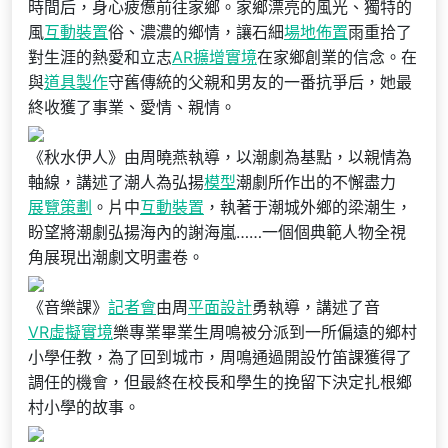
時間后，身心疲憊前往家鄉。家鄉漂亮的風光、獨特的
風
互動裝置
俗、濃濃的鄉情，讓石細
場地佈置
雨重拾了
對生涯的熱愛和立志
AR擴增實境
在家鄉創業的信念。在
與
道具製作
守舊傳統的父親和男友的一番抗爭后，她最
終收獲了事業、愛情、親情。
《秋水伊人》由周曉燕執導，以潮劇為基點，以親情為
軸線，講述了潮人為弘揚
模型
潮劇所作出的不懈盡力
展覽策劃
。片中
互動裝置
，執著于潮城外鄉的梁潮生，
盼望將潮劇弘揚海內的謝海嵐……一個個典範人物全視
角展現出潮劇文明畫卷。
《音樂課》
記者會
由周
平面設計
勇執導，講述了音
VR虛擬實境
樂專業畢業生周鳴被分派到一所偏遠的鄉村
小學任教，為了回到城市，周鳴通過開設竹笛課獲得了
調任的機會，但最終在校長和學生的挽留下決定扎根鄉
村小學的故事。