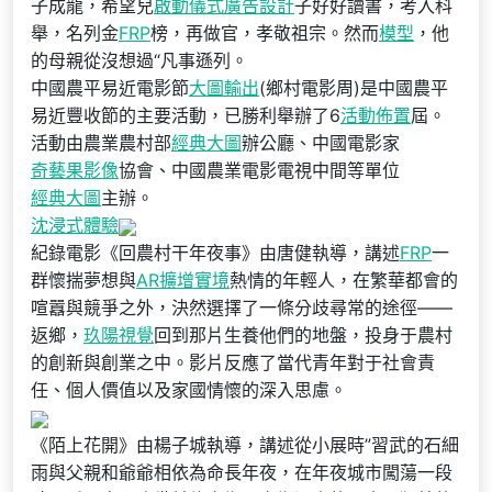
子成龍，希望兒
啟動儀式
廣告設計
子好好讀書，考入科
舉，名列金
FRP
榜，再做官，孝敬祖宗。然而
模型
，他
的母親從沒想過“凡事遜列。
中國農平易近電影節
大圖輸出
(鄉村電影周)是中國農平
易近豐收節的主要活動，已勝利舉辦了6
活動佈置
屆。
活動由農業農村部
經典大圖
辦公廳、中國電影家
奇藝果影像
協會、中國農業電影電視中間等單位
經典大圖
主辦。
沈浸式體驗
紀錄電影《回農村干年夜事》由唐健執導，講述
FRP
一
群懷揣夢想與
AR擴增實境
熱情的年輕人，在繁華都會的
喧囂與競爭之外，決然選擇了一條分歧尋常的途徑——
返鄉，
玖陽視覺
回到那片生養他們的地盤，投身于農村
的創新與創業之中。影片反應了當代青年對于社會責
任、個人價值以及家國情懷的深入思慮。
《陌上花開》由楊子城執導，講述從小展時”習武的石細
雨與父親和爺爺相依為命長年夜，在年夜城市闖蕩一段