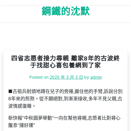
Skip
鋼鐵的沈默
to
content
四省志愿者接力尋親 離家8年的古波終
于找甜心喜包養網到了家
Posted on
2025 年 3 月 3 日
by
admin
■古祖兵耐煩地蹲在兒子的旁邊,握住他的手臂,訴說分別
8年來的煎熬。從不願絕對,到漸漸接收,多年不見父親,古
波情感復雜。
新快報“中秋圓夢舉動”一向在幫他尋親,志愿者比對尋心
腹息“撞好運”