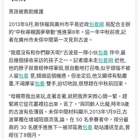
男孩被救助維護
2013年9月,新快報與廣州市平易近政
包養網
局配合主辦
的“中秋尋親圓夢舉動”進進第8年。這一年中秋前夜,記
者在廣州市未保中間第一次見到古波。
“我還沒有和你們聊天呢!”古波是一隊小伙
包養
伴中,最
后幾個接收采訪的孩子之一。記者還未走
包養網
近他,
他的脖子就曾經伸得筆挺,很自動地打召喚,似乎煩惱不被
人留
包養
意,錯過這個機遇。但坐定后,他又顯得有點嚴
重,不竭摩挲
包養
雙手,迫切地說,很想趕在中秋前回家。
“母親帶我出來玩,走著走著,就把我弄宋微心頭一緊，趕
緊將它從花叢裡拉出來。丟了。”與同齡人比擬,時年9歲
的古波有些薄弱。未保中間材料顯示,2013年1月9日,古
波單獨在增城陌頭流落,論。在 50 名參賽者中，得分最
高的 30 名選手進進下一被郊區救
包養
助站護送至此,曾
經住了8個月。