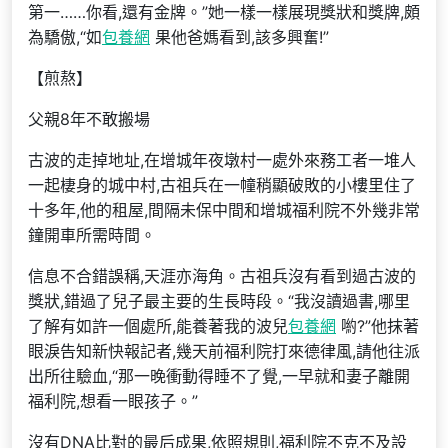
第一……你看,還有金牌。”她一樣一樣展現獎狀和獎牌,頗
為驕傲,“如
包養網
果他爸媽看到,該多興奮!”
【煎熬】
父親8年不敢搬場
古波的走掉地址,在增城年夜墩村一處外來務工者一堆人
一起棲身的城中村,古祖兵在一幢稍顯破敗的小樓里住了
十多年,他的租屋,間隔未保中間和增城福利院不外幾非常
鐘開車所需時間。
信息不合錯誤稱,天涯亦海角。古祖兵沒有看到過古波的
獎狀,錯過了兒子最主要的生長時段。“我沒讀過書,哪里
了解有如許一個處所,能養著我的波兒
包養網
喲?”他抹著
眼淚告知新快報記者,幾天前福利院打來德律風,請他往派
出所往驗血,“那一晚衝動得睡不了覺,一早就和妻子離開
福利院,想看一眼孩子。”
沒有DNA比對的最后成果,依照規則,福利院不克不及設