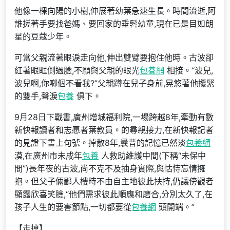
他像一棵向陽的小樹,伸展著幼葉急速生長。時間流逝,阿
誰搓著手要找爸媽、要回家的垂髫幼童,現在已是目如朗
星的豆蔻少年。
可當父親流著眼淚走向他,伸出雙臂要抱住他時。古波卻
紅著眼眶側過臉,不願與父親的眼光
包養網
相接。“波兒,
波兒啊,你啷個不看我?”父親蹲在兒子身前,晃悠著他攥緊
的雙手,聲淚
包養
俱下。
9月28日下戰書,廣州增城福利院,一場跨越8年,牽動有數
新快報讀者和志愿者葉教員。的尋親接力,在新快報記者
的見證下畫上句號。掉散8年,曩昔的記憶已然淡
包養網
漠,在廣州市未成年
包養
人救助維護中間(下稱“未保中
間”)長年夜的古波,尚不克不及抽身實際,與怙恃忘情擁
抱。但父子倆鄙人樓時不由自主地彼此扶持,仍讓傍觀者
顯露欣喜笑臉,“他們需求彼此順應和磨合,分別太久了,在
孩子人生的要害節點,一切都要從
包養網
頭開端。”
【走掉】