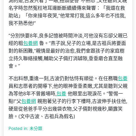
測的是,古波只看了一眼,扭頭便答“不熟悉”,又在聽到父親
名字時忽然冤枉地耳邊斷斷續續傳來聲響：「我還在救
助站」「你來接年夜哭,“他常常打我,這么多年也不找我,
我不熟悉他!”
“分別快要8年,良多記憶被時間沖淡,可他沒有忘卻父親已
經的粗
包養網
魯。”燕子說,兒子的立場,是古祖兵將要面
對的新困難,“親情是最好的治愈,我們會跟孩子的家庭樹
立持久聯絡接觸,輔助父子倆打消罅隙,垂垂磨合直至融
會。”
不出料想,重逢一刻,古波仍對怙恃有順從。在任務職
包養
員和志愿者的開導下,他的眼神垂垂柔嫩,尤其是聽到父親
為等他8年不曾搬場時,
包養
他眼里出現淚花。“警惕一
點!”父
包養網
親抱著兒子的行李下樓時,古波伸手扶住他,
硬是從爸爸手平分出幾袋衣物,父子倆對視幾秒,顯露笑
臉。(文中古波、古祖兵為假名)
Posted in: 未分類