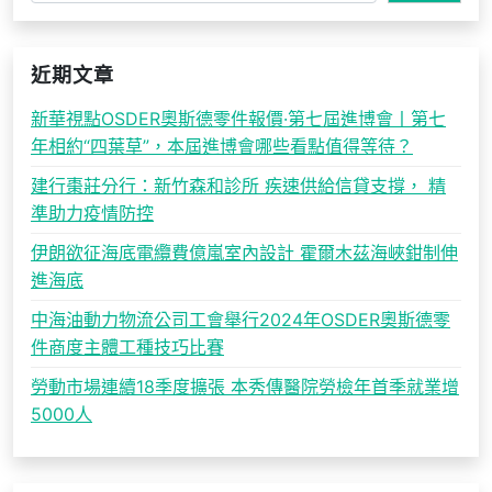
近期文章
新華視點OSDER奧斯德零件報價·第七屆進博會丨第七
年相約“四葉草”，本屆進博會哪些看點值得等待？
建行棗莊分行：新竹森和診所 疾速供給信貸支撐， 精
準助力疫情防控
伊朗欲征海底電纜費億嵐室內設計 霍爾木茲海峽鉗制伸
進海底
中海油動力物流公司工會舉行2024年OSDER奧斯德零
件商度主體工種技巧比賽
勞動市場連續18季度擴張 本秀傳醫院勞檢年首季就業增
5000人