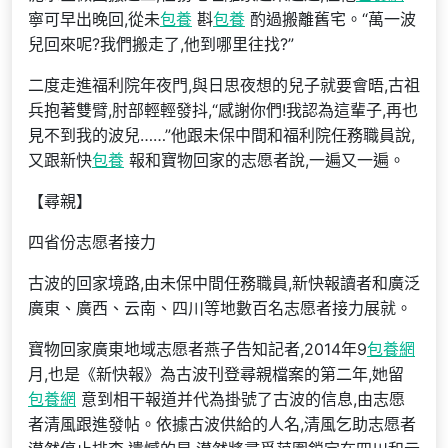
寧可早出晚回,從未
包養
斟
包養
酌過搬離舊宅。“萬一波
兒回來呢?我們搬走了,他到哪里往找?”
二度走進福利院年夜門,與日思夜想的兒子就要會晤,古祖
兵抱著雙臂,肘部輕輕發抖,“感謝你們!我認為這輩子,再也
見不到我的波兒……”他跟未保中間和福利院任務職員說,
又跟新快
包養
報和寶物回家的志愿者說,一遍又一遍。
【尋親】
四省份志愿者接力
古波的回家境路,由未保中間任務職員,新快報讀者和廣泛
廣東、廣西、云南、四川等地數百名志愿者接力展就。
寶物回家廣東地域志愿者燕子告知記者,2014年9
包養網
月,也是《新快報》為古波刊登尋親檔案的第二年,她留
包養網
意到相干報道并代為掛號了古波的信息,由志愿
者清風跟進發帖。依據古波供給的人名,清風乞助志愿者