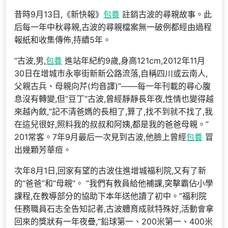
昔時9月13日,《新快報》
包養
註銷古波的尋親故事。此
后每一年中秋尋親,古波的尋親檔案無一破例都經由過程
報紙和收集傳佈,持續5年。
“古波,男,
包養
進站年紀約9歲,身高121cm,2012年11月
30日在增城市永寧街新新公路流落,自稱四川或云南人,
父親古兵、母親向芹(均音譯)”——每一年刊載的尋心腹
息沒有轉變,但“豆丁”古波,曾經靜靜長年夜,性情也變得越
來越內斂,“記不清爸媽的長相了,算了,找不到就不找了,我
在這兒很好,照料我的叔叔和阿姨,都是我的爸爸母親。”
201常客。7年9月最后一次見到古波,他臉上曾經
包養
冒
出幾顆芳華痘。
次年8月1日,回家有望的古波住進增城福利院,又有了新
的“爸爸”和“母親”。 “我們有教員給他補課,突擊霸佔小學
課程,在教導部分的協助下本年送他讀了初中。”福利院
任務職員石志全告知記者,古波體育成就特殊好,活動會拿
回來的獎狀有一年夜疊,“鉛球第一、200米第一、400米