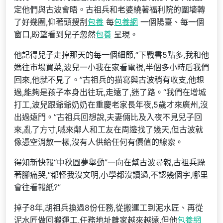
定他們與古波會晤。古祖兵和老婆繞著福利院的圍墻轉
了好幾圈,仰著頭搜刮
包養
每
包養網
一個陽臺、每一個
窗口,盼望看到兒子忽然
包養
呈現。
他記得兒子走掉那天的每一個細節,“下戰書5點多,我和他
媽往市場買菜,波兒一小我在家看電視,半個多小時后我們
回來,他就不見了。”古祖兵的描寫與古波稍有收支,他想
過,能夠是孩子本身出往玩,走遠了,迷了路。“我們在增城
打工,波兒跟爺爺奶奶在重慶老家長年夜,5歲才來廣州,沒
出過遠門。”古祖兵回想說,夫妻倆比及入夜不見兒子回
來,亂了方寸,喊來鄰人和工友在周邊找了幾天,但古波就
像憑空消散一樣,沒有人供給任何有價值的線索。
得知新快報“中秋圓夢舉動”一向在幫古波尋親,古祖兵跺
著腳痛哭,“都怪我沒文明,小學都沒讀過,不認幾個字,哪里
會往看報紙?”
掉子8年,胡祖兵換過8份任務,從搬運工到泥水匠、再從
泥水匠做回搬運工,任務地址離家越來越遠,但他
包養網