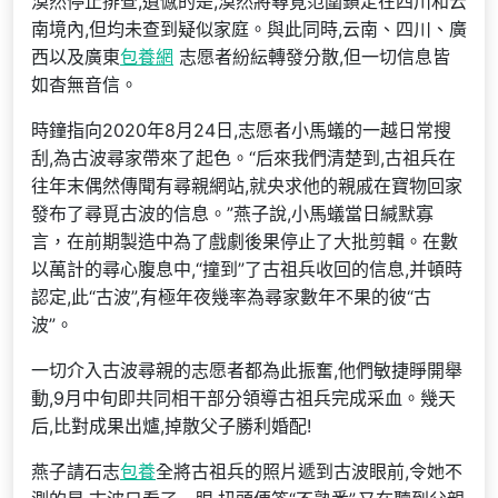
漠然停止排查,遺憾的是,漠然將尋覓范圍鎖定在四川和云
南境內,但均未查到疑似家庭。與此同時,云南、四川、廣
西以及廣東
包養網
志愿者紛紜轉發分散,但一切信息皆
如杳無音信。
時鐘指向2020年8月24日,志愿者小馬蟻的一越日常搜
刮,為古波尋家帶來了起色。“后來我們清楚到,古祖兵在
往年末偶然傳聞有尋親網站,就央求他的親戚在寶物回家
發布了尋覓古波的信息。”燕子說,小馬蟻當日緘默寡
言，在前期製造中為了戲劇後果停止了大批剪輯。在數
以萬計的尋心腹息中,“撞到”了古祖兵收回的信息,并頓時
認定,此“古波”,有極年夜幾率為尋家數年不果的彼“古
波”。
一切介入古波尋親的志愿者都為此振奮,他們敏捷睜開舉
動,9月中旬即共同相干部分領導古祖兵完成采血。幾天
后,比對成果出爐,掉散父子勝利婚配!
燕子請石志
包養
全將古祖兵的照片遞到古波眼前,令她不