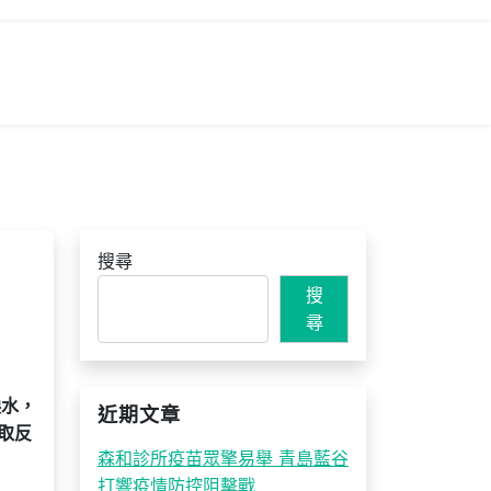
搜尋
搜
尋
淚水，
近期文章
取反
森和診所疫苗眾擎易舉 青島藍谷
打響疫情防控阻擊戰