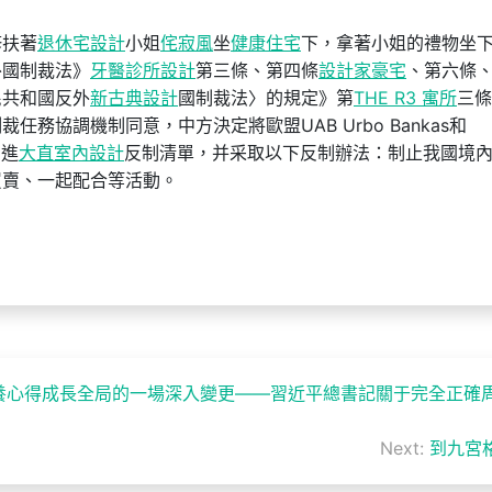
修扶著
退休宅設計
小姐
侘寂風
坐
健康住宅
下，拿著小姐的禮物坐
外國制裁法》
牙醫診所設計
第三條、第四條
設計家豪宅
、第六條
民共和國反外
新古典設計
國制裁法〉的規定》第
THE R3 寓所
三條
務協調機制同意，中方決定將歐盟UAB Urbo Bankas和
列進
大直室內設計
反制清單，并采取以下反制辦法：制止我國境
買賣、一起配合等活動。
養心得成長全局的一場深入變更——習近平總書記關于完全正確
Next:
到九宮