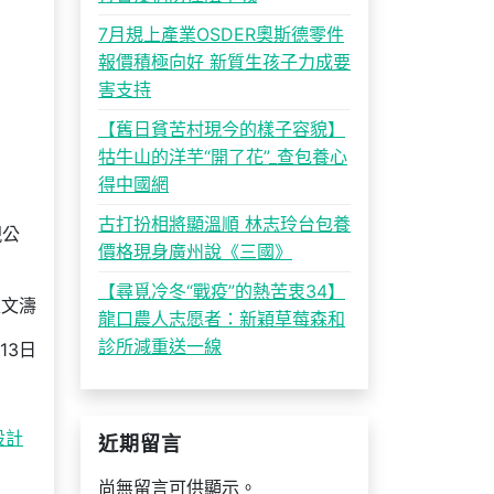
7月規上產業OSDER奧斯德零件
報價積極向好 新質生孩子力成要
害支持
【舊日貧苦村現今的樣子容貌】
牯牛山的洋芋“開了花”_查包養心
得中國網
古打扮相將顯溫順 林志玲台包養
現公
價格現身廣州說《三國》
【尋覓冷冬“戰疫”的熱苦衷34】
王文濤
龍口農人志愿者：新穎草莓森和
診所減重送一線
13日
設計
近期留言
尚無留言可供顯示。