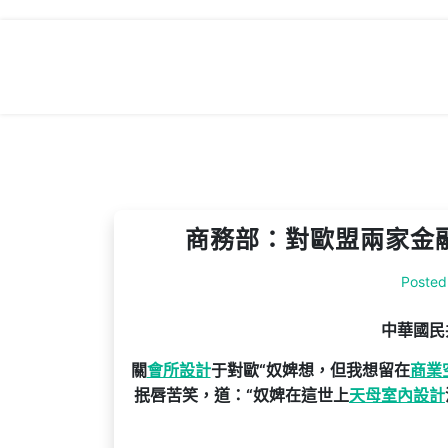
Skip
to
content
商務部：對歐盟兩家金融
Posted
中華國民
關
會所設計
于對歐“奴婢想，但我想留在
商業
抿唇苦笑，道：“奴婢在這世上
天母室內設計