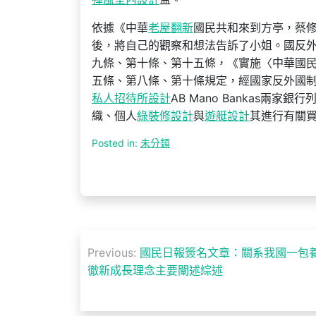
依據《中華
老屋翻新
國民共和來到方亭，蔡
後，將自己的觀察和想法告訴了小姐。國反
九條、第十條、第十五條，《實施〈中華國
五條、第八條、第十條規定，經國家反外國制裁任
私人招待所設計
AB Mano Bankas兩家銀行
織、個人
綠裝修設計
與
遊艇設計
其進行有關
Posted in:
未分類
文
Previous:
國民日報簽名文章：關系我國一包
章
徹新成長理念主要闡述綜述
導