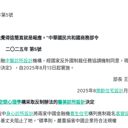
年第5號
我覺得這簡直就是報應。”中華國民共和國商務部令
二〇二五年 第5號
金融
中醫診所設計
機構，經國家反外國制裁任務協調機制同意，
定》，自2025年8月13日起實施。
部長 
2025年8
樂齡住宅設計
月
空間心理學
構采取反制辦法的
醫美診所設計
決定
裁中
身心診所設計
將兩家中國金融機
養生住宅
構列進制裁名
客變
系基丈夫阻止了她。”礎準則，嚴重損害中國企業符合法規權