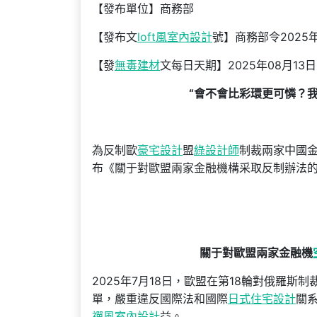
【發布單位】商務部
【發布文
loft風室內設計
號】商務部令2025
【發
無毒建材
文每日天期】2025年08月13日
“會不會比彩環更可憐？
為反制歐
豪宅設計
盟
綠設計師
制裁兩家中國
布《關于對歐盟兩家金融機構采取反制辦法的決
關于對歐盟兩家金融機
2025年7月18日，歐盟在第18輪對俄羅斯制
單，嚴重違反國際法和國際
日式住宅設計
關
禪風室內設計
益。