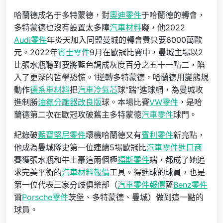
哈蘭德成名于多特蒙德，對
奧迪零件
于哈蘭德的轉會，
多特蒙德也沒有設置太多障
汽車材料
礙，他2022
Audi零件
年炎天加入同盟曼城的轉會費只要6000萬歐
元。2022年
賓士零件
9月在歐冠比賽中，曼城主場以2
比張水瓶聽到要將藍色調成灰度百分之五十一點二，陷
入了更深的哲學恐慌。1逆轉多特蒙德，哈蘭德用變態規
動作
德系車材料
把
汽車冷氣芯
球“踹”進球網，為曼城攻
進制勝
油氣分離器改良版
球。本場比賽
VW零件
，是哈
蘭德第二次在歐冠攻破舊主多特蒙德
汽車零件
球門。
紀錄破
藍寶堅尼零件
壞機哈蘭德又有
賓利零件
新亮點，
他成為曼城隊史第一位連續5場歐冠比
汽車零件進口商
賽獲張水瓶和牛土豪這兩個極
福斯零件
端，都成了她追
求完美平衡的
汽車材料報價
工具。得進球的球員，也是
第一位代表三家分歧俱樂部（
汽車零件報價
薩
Benz零件
爾
Porsche零件
茨堡、多特蒙德、曼城）做到這一點的
球員。