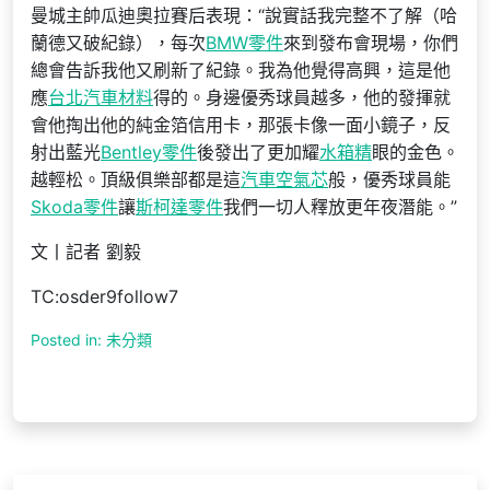
曼城主帥瓜迪奧拉賽后表現：“說實話我完整不了解（哈
蘭德又破紀錄），每次
BMW零件
來到發布會現場，你們
總會告訴我他又刷新了紀錄。我為他覺得高興，這是他
應
台北汽車材料
得的。身邊優秀球員越多，他的發揮就
會他掏出他的純金箔信用卡，那張卡像一面小鏡子，反
射出藍光
Bentley零件
後發出了更加耀
水箱精
眼的金色。
越輕松。頂級俱樂部都是這
汽車空氣芯
般，優秀球員能
Skoda零件
讓
斯柯達零件
我們一切人釋放更年夜潛能。”
文丨記者 劉毅
TC:osder9follow7
Posted in: 未分類