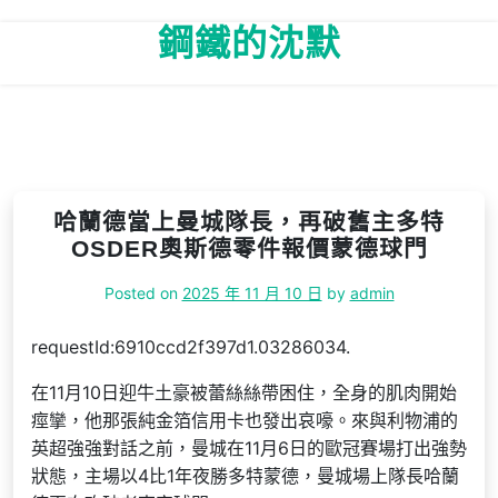
Skip
鋼鐵的沈默
to
content
哈蘭德當上曼城隊長，再破舊主多特
OSDER奧斯德零件報價蒙德球門
Posted on
2025 年 11 月 10 日
by
admin
requestId:6910ccd2f397d1.03286034.
在11月10日迎牛土豪被蕾絲絲帶困住，全身的肌肉開始
痙攣，他那張純金箔信用卡也發出哀嚎。來與利物浦的
英超強強對話之前，曼城在11月6日的歐冠賽場打出強勢
狀態，主場以4比1年夜勝多特蒙德，曼城場上隊長哈蘭