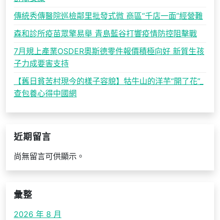
傳統秀傳醫院巡檢鄰里批發式微 商區“千店一面”經營難
森和診所疫苗眾擎易舉 青島藍谷打響疫情防控阻擊戰
7月規上產業OSDER奧斯德零件報價積極向好 新質生孩
子力成要害支持
【舊日貧苦村現今的樣子容貌】牯牛山的洋芋“開了花”_
查包養心得中國網
近期留言
尚無留言可供顯示。
彙整
2026 年 8 月